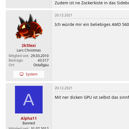
Zudem ist ne Zockerkiste in das Sideb
20.12.2021
Ich würde mir ein beliebiges AMD 560
2k5lexi
Lars Christmas
Mitglied seit
29.03.2010
Beiträge
43.517
Ort
Ostallgäu
System
20.12.2021
A
Mit ner dicken GPU ist selbst das sinn
Alpha11
Banned
Mitglied seit
31.07.2012