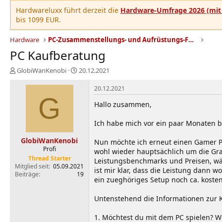
Hardwareluxx führt derzeit die
Hardware-Umfrage 2026 (mit 
bis 1099 EUR.
Hardware
PC-Zusammenstellungs- und Aufrüstungs-Forum
PC Kaufberatung
E
E
GlobiWanKenobi
20.12.2021
r
r
s
s
20.12.2021
t
G
t
Hallo zusammen,
e
e
l
l
Ich habe mich vor ein paar Monaten be
l
l
e
t
GlobiWanKenobi
r
a
Nun möchte ich erneut einen Gamer PC 
Profi
m
wohl wieder hauptsächlich um die Graf
Thread Starter
Leistungsbenchmarks und Preisen, wä
Mitglied seit
05.09.2021
ist mir klar, dass die Leistung dann
Beiträge
19
ein zueghöriges Setup noch ca. koste
Untenstehend die Informationen zur 
1. Möchtest du mit dem PC spielen? W