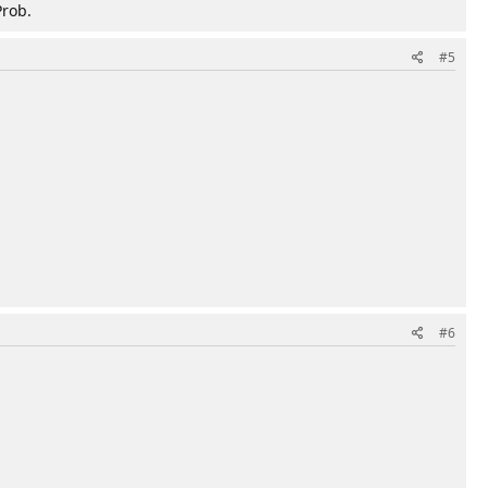
Prob.
#5
#6