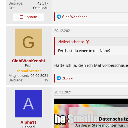
Beiträge
43.517
Ort
Ostallgäu
R
GlobiWanKenobi
System
e
a
k
20.12.2021
t
G
i
2k5lexi schrieb:
o
n
Evtl hast du einen in der Nähe?
e
n
GlobiWanKenobi
:
Hätte ich ja. Geh ich Mal vorbeischau
Profi
Thread Starter
Mitglied seit
05.09.2021
R
2k5lexi
Beiträge
19
e
a
k
20.12.2021
t
A
i
o
n
e
Datenschutz
n
Alpha11
:
An dieser Stelle möchten wir I
Banned