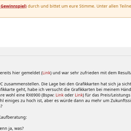
u
Gewinnspiel)
durch und bittet um eure Stimme. Unter allen Teilne
reits hier gemeldet (
Link
) und war sehr zufrieden mit dem Result
zusammenstellen. Die Lage bei den Grafikkarten hat sich ja sichtl
ikkarte geht, habe ich versucht die Grafikkarten bei meinem Händ
re wohl eine RX6900 (Bspw:
Link
oder
Link
) für das Preis/Leistung
 wohl einiges zu hoch ist, aber es würde dann au mehr um Zukunft
n?
Kaufberatung:
enn ja, was?