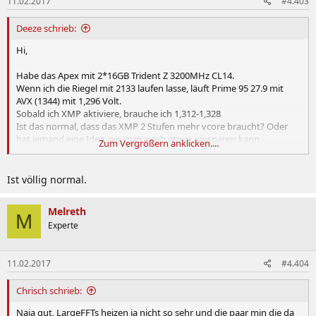
11.02.2017
#4.403
Deeze schrieb:
Hi,
Habe das Apex mit 2*16GB Trident Z 3200MHz CL14.
Wenn ich die Riegel mit 2133 laufen lasse, läuft Prime 95 27.9 mit
AVX (1344) mit 1,296 Volt.
Sobald ich XMP aktiviere, brauche ich 1,312-1,328
Ist das normal, dass das XMP 2 Stufen mehr vcore braucht? Oder
hat jemand eine Idee, wo man noch etwas einsparen kann.
Zum Vergrößern anklicken....
Vdimm 1,35 sa/io 1,15/1.10
Danke und Gruß
Ist völlig normal.
Edit CPU ist geköpft und wird aktuell von einer Corsair AIO gekühlt.
Melreth
Temps pendeln zwischen 55-65 Grad.
M
Experte
11.02.2017
#4.404
Chrisch schrieb:
Naja gut, LargeFFTs heizen ja nicht so sehr und die paar min die da