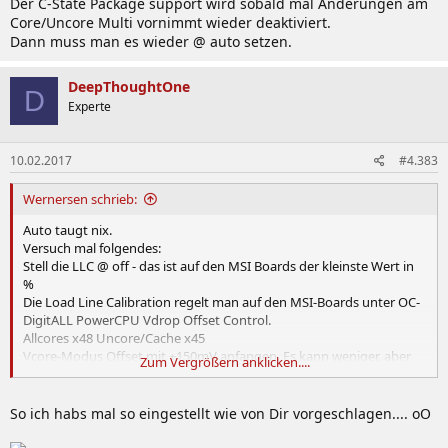
Der C-State Package support wird sobald mal Änderungen am
Core/Uncore Multi vornimmt wieder deaktiviert.
Dann muss man es wieder @ auto setzen.
DeepThoughtOne
D
Experte
10.02.2017
#4.383
Wernersen schrieb:
Auto taugt nix.
Versuch mal folgendes:
Stell die LLC @ off - das ist auf den MSI Boards der kleinste Wert in
%
Die Load Line Calibration regelt man auf den MSI-Boards unter OC-
DigitALL PowerCPU Vdrop Offset Control.
Allcores x48 Uncore/Cache x45
Vcore-Modus Offset mit +150mV anfangen. Es kann weniger, aber
Zum Vergrößern anklicken....
auch mehr nötig sein.
IO/SA bei 3600MHz Ram-Takt auf 1.10V
C-States alle an - C-State Package support auto
So ich habs mal so eingestellt wie von Dir vorgeschlagen.... oO
Energieschema im Windows auf ausbalanciert.