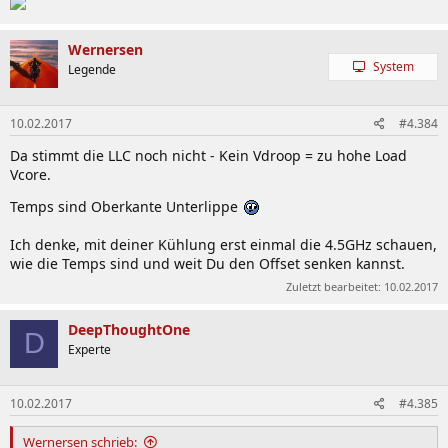
Und ja, Prime 27.9 nehmen - 28.10 braucht mindestens 50mV mehr
unnötigerweise.
Wernersen
System
Legende
10.02.2017
#4.384
Da stimmt die LLC noch nicht - Kein Vdroop = zu hohe Load
Vcore.
Temps sind Oberkante Unterlippe
Ich denke, mit deiner Kühlung erst einmal die 4.5GHz schauen,
wie die Temps sind und weit Du den Offset senken kannst.
Zuletzt bearbeitet:
10.02.2017
DeepThoughtOne
D
Experte
10.02.2017
#4.385
Wernersen schrieb: