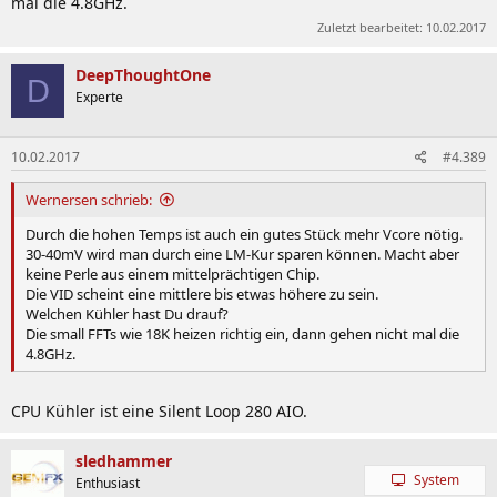
mal die 4.8GHz.
Zuletzt bearbeitet:
10.02.2017
DeepThoughtOne
D
Experte
10.02.2017
#4.389
Wernersen schrieb:
Durch die hohen Temps ist auch ein gutes Stück mehr Vcore nötig.
30-40mV wird man durch eine LM-Kur sparen können. Macht aber
keine Perle aus einem mittelprächtigen Chip.
Die VID scheint eine mittlere bis etwas höhere zu sein.
Welchen Kühler hast Du drauf?
Die small FFTs wie 18K heizen richtig ein, dann gehen nicht mal die
4.8GHz.
CPU Kühler ist eine Silent Loop 280 AIO.
sledhammer
System
Enthusiast