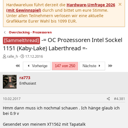
Hardwareluxx führt derzeit die
Hardware-Umfrage 2026
(mit Gewinnspiel)
durch und bittet um eure Stimme.
Unter allen Teilnehmern verlosen wir eine aktuelle
Grafikkarte Eurer Wahl bis 1099 EUR.
Overclocking - Prozessoren
-= OC Prozessoren Intel Sockel
[Sammelthread]
1151 (Kaby-Lake) Laberthread =-
E
E
ralle_h
17.12.2016
r
r
Erste
Letzte
s
s
Vorherige
147 von 250
Nächste
t
t
e
e
ra773
l
l
Enthusiast
l
l
e
t
r
a
10.02.2017
#4.381
m
Hmm dann muss ich nochmal schauen . Ich hänge glaub ich
bei 0.9 v
Gesendet von meinem XT1562 mit Tapatalk