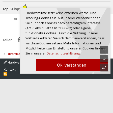
Top GFlops
tRFC 271 hat es gebracht?
Hardwareluxx setzt keine externen Werbe- und
Tracking-Cookies ein. Auf unserer Webseite finden
Erste
Letzte
Vorherige
147 von 250
Nächste
Sie nur noch Cookies nach berechtigtem Interesse
Anmelden, um zu antworten.
(Art. 6 Abs. 1 Satz 1 lit. f DSGVO) oder eigene
funktionelle Cookies. Durch die Nutzung unserer
Webseite erklären Sie sich damit einverstanden, dass
Facebook
X (Twitter)
Reddit
WhatsApp
E-Mail
Link
Teilen:
wir diese Cookies setzen. Mehr Informationen und
Möglichkeiten zur Einstellung unserer Cookies finden
Obe
Sie in unserer
Datenschutzerklärung
.
Overclocking - Prozessoren
Unte
Hardwareluxx 4.0
Deutsch
Ok, verstanden
refre
Kontakt
Nutzungsbedingungen
Datenschutz
Hilfe
Startseite
R
S
S