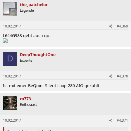
the_patchelor
Legende
10.02.2017
#4.369
L644G983 geht auch gut
DeepThoughtOne
D
Experte
10.02.2017
#4.370
Ist mit einer BeQuiet Silent Loop 280 AIO gekühlt.
ra773
Enthusiast
10.02.2017
#4.371