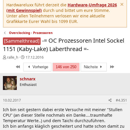
Hardwareluxx führt derzeit die
Hardware-Umfrage 2026
(mit Gewinnspiel)
durch und bittet um eure Stimme.
Unter allen Teilnehmern verlosen wir eine aktuelle
Grafikkarte Eurer Wahl bis 1099 EUR.
Overclocking - Prozessoren
-= OC Prozessoren Intel Sockel
[Sammelthread]
1151 (Kaby-Lake) Laberthread =-
E
E
ralle_h
17.12.2016
r
r
Erste
Letzte
s
s
Vorherige
146 von 250
Nächste
t
t
e
e
schnarx
l
l
Enthusiast
l
l
e
t
r
a
10.02.2017
#4.351
m
Ich bin seit gestern dabei erste Versuche mit meiner "Stullen
CPU" (an dieser Stelle nochmals ein Danke....traumhafte
Temperatur Werte..) und dem Taichi durchzuführen.
Ich bin anfangs kläglich gescheitert und hatte schon damit zu