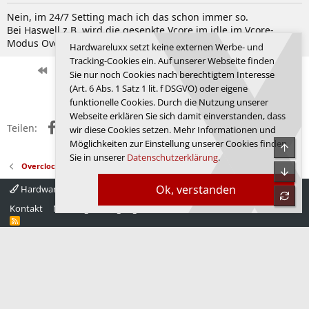
Nein, im 24/7 Setting mach ich das schon immer so.
Bei Haswell z.B. wird die gesenkte Vcore im idle im Vcore-
Modus Override nur nicht von CPU-Z angezeigt.
Hardwareluxx setzt keine externen Werbe- und
Tracking-Cookies ein. Auf unserer Webseite finden
Erste
Letzte
Vorherige
146 von 250
Nächste
Sie nur noch Cookies nach berechtigtem Interesse
(Art. 6 Abs. 1 Satz 1 lit. f DSGVO) oder eigene
Anmelden, um zu antworten.
funktionelle Cookies. Durch die Nutzung unserer
Webseite erklären Sie sich damit einverstanden, dass
Facebook
X (Twitter)
Reddit
WhatsApp
E-Mail
Link
Teilen:
wir diese Cookies setzen. Mehr Informationen und
Möglichkeiten zur Einstellung unserer Cookies finden
Obe
Sie in unserer
Datenschutzerklärung
.
Overclocking - Prozessoren
Unte
Ok, verstanden
Hardwareluxx 4.0
Deutsch
refre
Kontakt
Nutzungsbedingungen
Datenschutz
Hilfe
Startseite
R
S
S