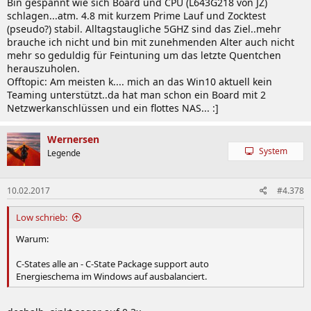
Bin gespannt wie sich Board und CPU (L643G218 von JZ)
schlagen...atm. 4.8 mit kurzem Prime Lauf und Zocktest
(pseudo?) stabil. Alltagstaugliche 5GHZ sind das Ziel..mehr
brauche ich nicht und bin mit zunehmenden Alter auch nicht
mehr so geduldig für Feintuning um das letzte Quentchen
herauszuholen.
Offtopic: Am meisten k.... mich an das Win10 aktuell kein
Teaming unterstützt..da hat man schon ein Board mit 2
Netzwerkanschlüssen und ein flottes NAS... :]
Wernersen
System
Legende
10.02.2017
#4.378
Low schrieb:
Warum:
C-States alle an - C-State Package support auto
Energieschema im Windows auf ausbalanciert.