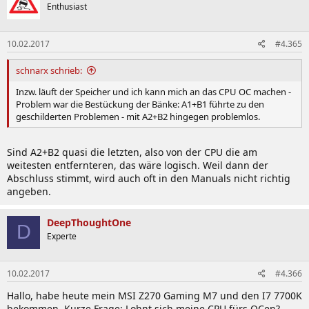
Enthusiast
10.02.2017
#4.365
schnarx schrieb:
Inzw. läuft der Speicher und ich kann mich an das CPU OC machen -
Problem war die Bestückung der Bänke: A1+B1 führte zu den
geschilderten Problemen - mit A2+B2 hingegen problemlos.
Sind A2+B2 quasi die letzten, also von der CPU die am
weitesten entfernteren, das wäre logisch. Weil dann der
Abschluss stimmt, wird auch oft in den Manuals nicht richtig
angeben.
DeepThoughtOne
D
Experte
10.02.2017
#4.366
Hallo, habe heute mein MSI Z270 Gaming M7 und den I7 7700K
bekommen. Kurze Frage: Lohnt sich meine CPU fürs OCen?