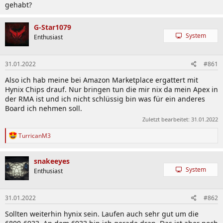
gehabt?
G-Star1079
System
Enthusiast
31.01.2022
#861
Also ich hab meine bei Amazon Marketplace ergattert mit
Hynix Chips drauf. Nur bringen tun die mir nix da mein Apex in
der RMA ist und ich nicht schlüssig bin was für ein anderes
Board ich nehmen soll.
Zuletzt bearbeitet:
31.01.2022
R
TurricanM3
e
a
k
snakeeyes
t
System
Enthusiast
i
o
n
31.01.2022
#862
e
n
Sollten weiterhin hynix sein. Laufen auch sehr gut um die
: