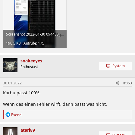
Screenshot 2022-01-30 094458.jpg
190,5 KB · Aufrufe: 175
snakeeyes
System
Enthusiast
30.01.2022
#853
Karhu passt 100%.
Wenn das einen Fehler wirft, dann passt was nicht.
R
Esenel
e
a
k
atari89
t