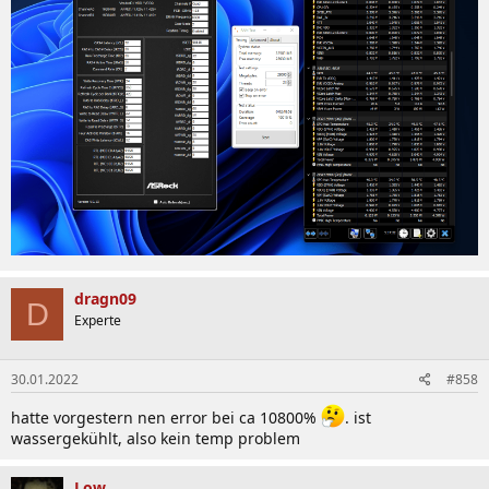
dragn09
D
Experte
30.01.2022
#858
hatte vorgestern nen error bei ca 10800%
. ist
wassergekühlt, also kein temp problem
Low