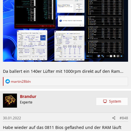
Da ballert ein 140er Lüfter mit 1000rpm direkt auf den Ram...
R
martin28bln
e
a
k
Brandur
t
System
Experte
i
o
n
30.01.2022
#848
e
n
Habe wieder auf das 0811 Bios geflashed und der RAM läuft
: