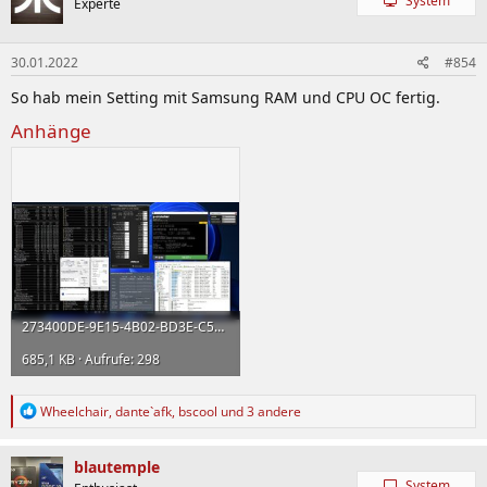
System
Experte
i
o
n
30.01.2022
#854
e
n
So hab mein Setting mit Samsung RAM und CPU OC fertig.
:
Anhänge
273400DE-9E15-4B02-BD3E-C5AE7BE3138E.jpeg
685,1 KB · Aufrufe: 298
R
Wheelchair
,
dante`afk
,
bscool
und 3 andere
e
a
k
blautemple
t
System