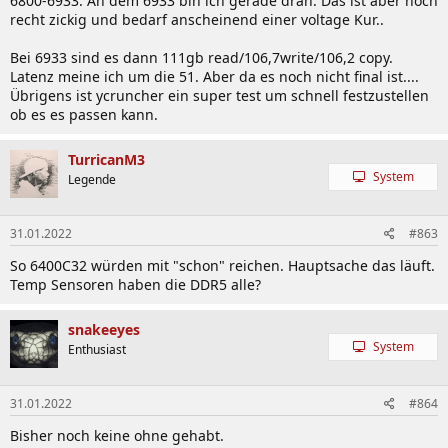
6800-6933. An dem 6933 bin ich gerade dran. Das ist aber noch
recht zickig und bedarf anscheinend einer voltage Kur..
Bei 6933 sind es dann 111gb read/106,7write/106,2 copy.
Latenz meine ich um die 51. Aber da es noch nicht final ist....
Übrigens ist ycruncher ein super test um schnell festzustellen
ob es es passen kann.
TurricanM3
System
Legende
31.01.2022
#863
So 6400C32 würden mit "schon" reichen. Hauptsache das läuft.
Temp Sensoren haben die DDR5 alle?
snakeeyes
System
Enthusiast
31.01.2022
#864
Bisher noch keine ohne gehabt.