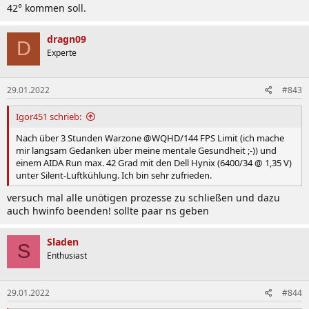
42° kommen soll.
dragn09
D
Experte
29.01.2022
#843
Igor451 schrieb:
Nach über 3 Stunden Warzone @WQHD/144 FPS Limit (ich mache
mir langsam Gedanken über meine mentale Gesundheit ;-)) und
einem AIDA Run max. 42 Grad mit den Dell Hynix (6400/34 @ 1,35 V)
unter Silent-Luftkühlung. Ich bin sehr zufrieden.
versuch mal alle unötigen prozesse zu schließen und dazu
auch hwinfo beenden! sollte paar ns geben
Sladen
S
Enthusiast
29.01.2022
#844