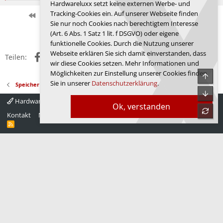
Hardwareluxx setzt keine externen Werbe- und
a
Tracking-Cookies ein. Auf unserer Webseite finden
k
Erste
Letzte
Vorherige
29 von 526
Nächste
Sie nur noch Cookies nach berechtigtem Interesse
t
Anmelden, um zu antworten.
i
(Art. 6 Abs. 1 Satz 1 lit. f DSGVO) oder eigene
o
funktionelle Cookies. Durch die Nutzung unserer
n
Webseite erklären Sie sich damit einverstanden, dass
Facebook
X (Twitter)
Reddit
WhatsApp
E-Mail
Link
e
Teilen:
wir diese Cookies setzen. Mehr Informationen und
n
:
Möglichkeiten zur Einstellung unserer Cookies finden
Obe
Sie in unserer
Datenschutzerklärung
.
Speicher
Unte
Hardwareluxx 4.0
Deutsch
Ok, verstanden
refre
Kontakt
Nutzungsbedingungen
Datenschutz
Hilfe
Startseite
R
S
S