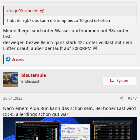
dragn09 schrieb:
habt ihr rgb? das kann die temp bis zu 10 grad erhöhen
Meine Riegel sind unter Wasser und kommen auf 38c unter
last.
deswegen bezweifle ich ganz stark 42c unter volllast mit nem
Lüfter drauf, außer der läuft auf 3000RPM 🤣
R
Brandur
e
a
k
blautemple
t
System
Enthusiast
i
o
n
30.01.2022
#847
e
n
Nach einem Aida Run kann das schon sein. Bei hoher Last wird
:
DDR5 allerdings schon gut war: