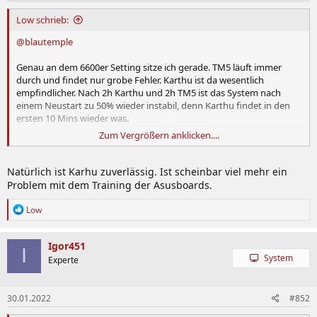
Low schrieb:
@blautemple
Genau an dem 6600er Setting sitze ich gerade. TM5 läuft immer
durch und findet nur grobe Fehler. Karthu ist da wesentlich
empfindlicher. Nach 2h Karthu und 2h TM5 ist das System nach
einem Neustart zu 50% wieder instabil, denn Karthu findet in den
ersten 10 Mins wieder was.
Zum Vergrößern anklicken....
Stelle ich nogo Werte wie CL32 auf CL30, finden beide Tools sofort
einen Fehler. Ist Karthu noch zuverlässig?
Natürlich ist Karhu zuverlässig. Ist scheinbar viel mehr ein
Problem mit dem Training der Asusboards.
@Brandur
R
Low
Das Bios Update von Asus war notwendig, weil sie ja relativ zeitnah
e
a
das Intel Microcode Update integrieren müssen. Vermutlich ist das
k
Bios ansonsten identisch. Ich habe selber zuerst auch gedacht,
Igor451
I
t
etwas sei anders. War es aber dann doch nicht.
System
Experte
i
o
n
30.01.2022
#852
e
n