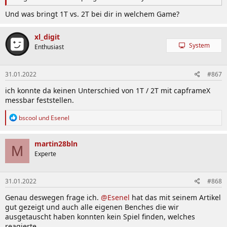
Und was bringt 1T vs. 2T bei dir in welchem Game?
xl_digit
System
Enthusiast
31.01.2022
#867
ich konnte da keinen Unterschied von 1T / 2T mit capframeX
messbar feststellen.
R
bscool
und
Esenel
e
a
k
martin28bln
M
t
Experte
i
o
n
31.01.2022
#868
e
n
Genau deswegen frage ich.
@Esenel
hat das mit seinem Artikel
:
gut gezeigt und auch alle eigenen Benches die wir
ausgetauscht haben konnten kein Spiel finden, welches
reagierte.