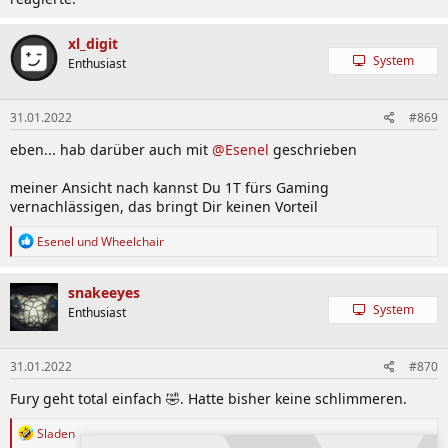
xl_digit
System
Enthusiast
31.01.2022
#869
eben... hab darüber auch mit
@Esenel
geschrieben
meiner Ansicht nach kannst Du 1T fürs Gaming
vernachlässigen, das bringt Dir keinen Vorteil
R
Esenel
und
Wheelchair
e
a
k
snakeeyes
t
System
Enthusiast
i
o
n
31.01.2022
#870
e
n
Fury geht total einfach 🤣. Hatte bisher keine schlimmeren.
:
R
Sladen
e