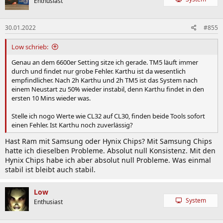
Enthusiast
i
o
n
30.01.2022
#855
e
n
:
Low schrieb:
Genau an dem 6600er Setting sitze ich gerade. TM5 läuft immer
durch und findet nur grobe Fehler. Karthu ist da wesentlich
empfindlicher. Nach 2h Karthu und 2h TM5 ist das System nach
einem Neustart zu 50% wieder instabil, denn Karthu findet in den
ersten 10 Mins wieder was.
Stelle ich nogo Werte wie CL32 auf CL30, finden beide Tools sofort
einen Fehler. Ist Karthu noch zuverlässig?
Hast Ram mit Samsung oder Hynix Chips? Mit Samsung Chips
hatte ich dieselben Probleme. Absolut null Konsistenz. Mit den
Hynix Chips habe ich aber absolut null Probleme. Was einmal
stabil ist bleibt auch stabil.
Low
System
Enthusiast