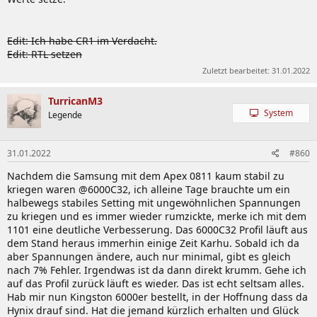
Edit: Ich habe CR1 im Verdacht.
Edit: RTL setzen
Zuletzt bearbeitet:
31.01.2022
TurricanM3
System
Legende
31.01.2022
#860
Nachdem die Samsung mit dem Apex 0811 kaum stabil zu
kriegen waren @6000C32, ich alleine Tage brauchte um ein
halbewegs stabiles Setting mit ungewöhnlichen Spannungen
zu kriegen und es immer wieder rumzickte, merke ich mit dem
1101 eine deutliche Verbesserung. Das 6000C32 Profil läuft aus
dem Stand heraus immerhin einige Zeit Karhu. Sobald ich da
aber Spannungen ändere, auch nur minimal, gibt es gleich
nach 7% Fehler. Irgendwas ist da dann direkt krumm. Gehe ich
auf das Profil zurück läuft es wieder. Das ist echt seltsam alles.
Hab mir nun Kingston 6000er bestellt, in der Hoffnung dass da
Hynix drauf sind. Hat die jemand kürzlich erhalten und Glück