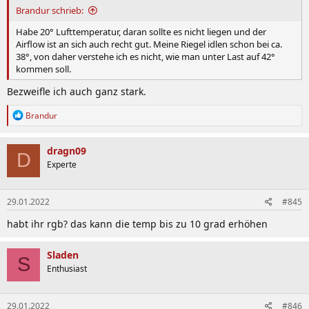
Brandur schrieb:
Habe 20° Lufttemperatur, daran sollte es nicht liegen und der
Airflow ist an sich auch recht gut. Meine Riegel idlen schon bei ca.
38°, von daher verstehe ich es nicht, wie man unter Last auf 42°
kommen soll.
Bezweifle ich auch ganz stark.
R
Brandur
e
a
k
dragn09
D
t
Experte
i
o
n
29.01.2022
#845
e
n
habt ihr rgb? das kann die temp bis zu 10 grad erhöhen
:
Sladen
S
Enthusiast
29.01.2022
#846