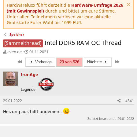
Hardwareluxx führt derzeit die
Hardware-Umfrage 2026
(mit Gewinnspiel)
durch und bittet um eure Stimme.
Unter allen Teilnehmern verlosen wir eine aktuelle
Grafikkarte Eurer Wahl bis 1099 EUR.
Speicher
Intel DDR5 RAM OC Thread
[Sammelthread]
E
E
even.de
01.11.2021
r
r
Erste
Letzte
s
s
Vorherige
29 von 526
Nächste
t
t
e
e
IronAge
l
l
l
l
Legende
e
t
r
a
m
29.01.2022
#841
Heizung aus hilft ungemein.
Zuletzt bearbeitet:
29.01.2022