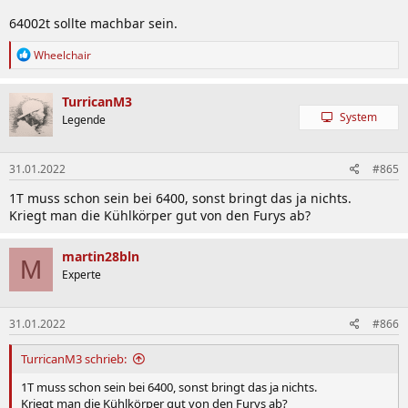
64002t sollte machbar sein.
R
Wheelchair
e
a
k
TurricanM3
t
System
Legende
i
o
n
31.01.2022
#865
e
n
1T muss schon sein bei 6400, sonst bringt das ja nichts.
:
Kriegt man die Kühlkörper gut von den Furys ab?
martin28bln
M
Experte
31.01.2022
#866
TurricanM3 schrieb:
1T muss schon sein bei 6400, sonst bringt das ja nichts.
Kriegt man die Kühlkörper gut von den Furys ab?