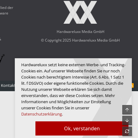
lied der
dware
Hardwareluxx Media GmbH
&
© Copyright 2025 Hardwareluxx Media GmbH
Hardwareluxx setzt keine externen Werbe- und Tracking-
Cookies ein. Auf unserer Webseite finden Sie nur noch
Cookies nach berechtigtem Interesse (Art. 6 Abs. 1 Satz 1
lit. f DSGVO) oder eigene funktionelle Cookies. Durch die
Kontakt
Nutzungsbedingungen
Datenschutz
Hilfe
Startseite
R
Nutzung unserer Webseite erklären Sie sich damit
S
S
einverstanden, dass wir diese Cookies setzen. Mehr
Informationen und Möglichkeiten zur Einstellung
unserer Cookies finden Sie in unserer
Obe
Datenschutzerklärung
.
Unte
Ok, verstanden
refre