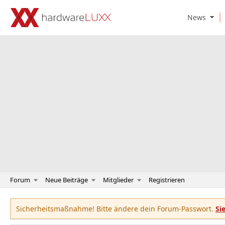
O
News
p
e
n
N
e
w
s
S
u
b
m
e
n
u
Forum
Neue Beiträge
Mitglieder
Registrieren
Sicherheitsmaßnahme! Bitte ändere dein Forum-Passwort.
Si