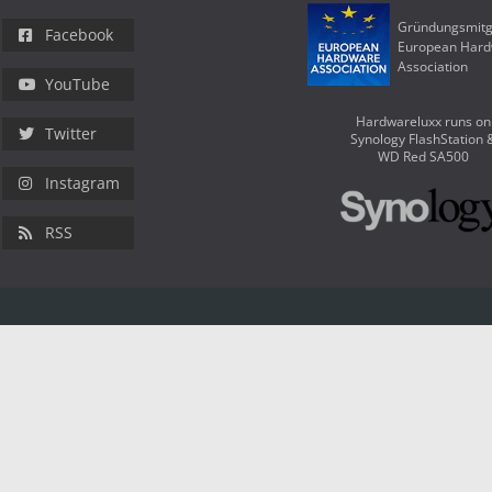
Gründungsmitg
Facebook
European Har
Association
YouTube
Hardwareluxx runs on
Twitter
Synology FlashStation 
WD Red SA500
Instagram
RSS