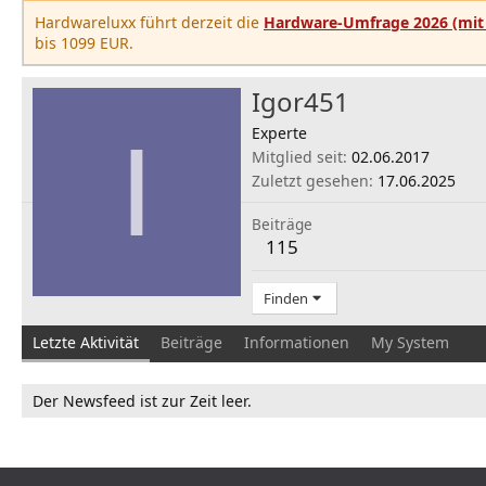
Hardwareluxx führt derzeit die
Hardware-Umfrage 2026 (mit 
bis 1099 EUR.
Igor451
I
Experte
Mitglied seit
02.06.2017
Zuletzt gesehen
17.06.2025
Beiträge
115
Finden
Letzte Aktivität
Beiträge
Informationen
My System
Der Newsfeed ist zur Zeit leer.