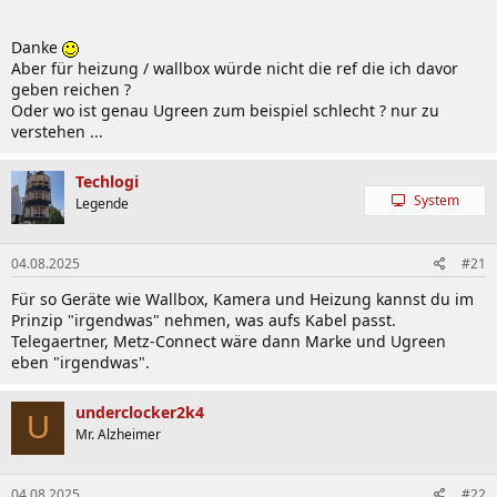
Bei Metz bekommst du btw. auch Dosen, sowohl AP als auch UP
Danke
und allen Formen und Farben.
Aber für heizung / wallbox würde nicht die ref die ich davor
geben reichen ?
Oder wo ist genau Ugreen zum beispiel schlecht ? nur zu
verstehen ...
Techlogi
System
Legende
04.08.2025
#21
Für so Geräte wie Wallbox, Kamera und Heizung kannst du im
Prinzip "irgendwas" nehmen, was aufs Kabel passt.
Telegaertner, Metz-Connect wäre dann Marke und Ugreen
eben "irgendwas".
underclocker2k4
U
Mr. Alzheimer
04.08.2025
#22