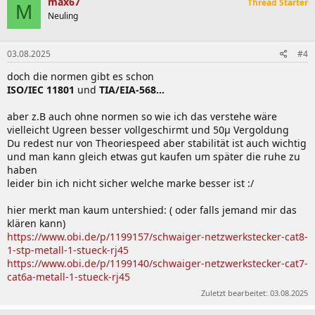
max67
Thread Starter
M
Neuling
03.08.2025
#4
doch die normen gibt es schon
ISO/IEC 11801
und
TIA/EIA-568...
aber z.B auch ohne normen so wie ich das verstehe wäre
vielleicht Ugreen besser vollgeschirmt und 50µ Vergoldung
Du redest nur von Theoriespeed aber stabilität ist auch wichtig
und man kann gleich etwas gut kaufen um später die ruhe zu
haben
leider bin ich nicht sicher welche marke besser ist :/
hier merkt man kaum untershied: ( oder falls jemand mir das
klären kann)
https://www.obi.de/p/1199157/schwaiger-netzwerkstecker-cat8-
1-stp-metall-1-stueck-rj45
https://www.obi.de/p/1199140/schwaiger-netzwerkstecker-cat7-
cat6a-metall-1-stueck-rj45
Zuletzt bearbeitet:
03.08.2025