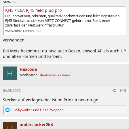
sowas:
RJ45 / C6A RJ45 field plug pro
Die innovativen, robusten, qualitativ hochwertigen und leistungsstarken
RJ45 Steckverbinder von METZ CONNECT gehören zur Basis einer
zuverlässigen Netzwerkinfrastruktur
www.metz-connect.com
verwenden.
Bei Metz bekommst du btw. auch Dosen, sowohl AP als auch UP
und allen Formen und Farben.
Hexcode
H
Moderator
Hardwareluxx Team
04.08.2025
#13
Stecker auf Verlegekabel ist im Prinzip nen no-go...
R
LuxSkywalker
und
Liesel Weppen
e
a
k
underclocker2k4
U
t