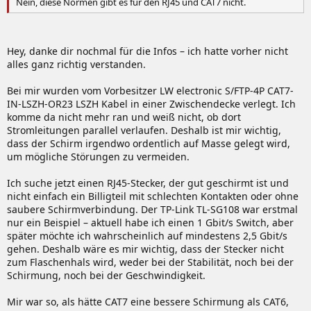
Nein, diese Normen gibt es für den RJ45 und CAT7 nicht.
Hey, danke dir nochmal für die Infos – ich hatte vorher nicht
alles ganz richtig verstanden.
Bei mir wurden vom Vorbesitzer LW electronic S/FTP-4P CAT7-
IN-LSZH-OR23 LSZH Kabel in einer Zwischendecke verlegt. Ich
komme da nicht mehr ran und weiß nicht, ob dort
Stromleitungen parallel verlaufen. Deshalb ist mir wichtig,
dass der Schirm irgendwo ordentlich auf Masse gelegt wird,
um mögliche Störungen zu vermeiden.
Ich suche jetzt einen RJ45-Stecker, der gut geschirmt ist und
nicht einfach ein Billigteil mit schlechten Kontakten oder ohne
saubere Schirmverbindung. Der TP-Link TL-SG108 war erstmal
nur ein Beispiel – aktuell habe ich einen 1 Gbit/s Switch, aber
später möchte ich wahrscheinlich auf mindestens 2,5 Gbit/s
gehen. Deshalb wäre es mir wichtig, dass der Stecker nicht
zum Flaschenhals wird, weder bei der Stabilität, noch bei der
Schirmung, noch bei der Geschwindigkeit.
Mir war so, als hätte CAT7 eine bessere Schirmung als CAT6,