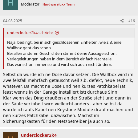
H
t
Moderator
Hardwareluxx Team
i
o
n
04.08.2025
#16
e
n
:
underclocker2k4 schrieb:
Naja, bedingt, bei in sich geschlossenen Einheiten, wie z.B. eine
Wallbox geht das schon.
Bei allen anderen Geschichten stimmt deine Aussage schon.
Verlegeleitungen haben in dem Bereich einfach Nachteile.
Das war schon immer so und wird sich auch nicht ändern.
Selbst da würde ich ne Dose davor setzen. Die Wallbox wird im
Zweifelsfall mehrfach getauscht weil z.b. defekt, neue Technik,
whatever. Da macht ne Dose und nen kurzes Patchkabel (at
least wenns in der Garage installiert ist) durchaus Sinn.
Klar wenn das Ding draußen an der Straße steht und dann in
der Säule verkabelt wird vielleicht anders - aber selbst da
würde ich aufs Kabel nen Keystone Module drauf machen und
nen kurzes Patchkabel dazwischen. Machst im
Sicherungskasten für den Netzbetreiber ja auch so.
underclocker2k4