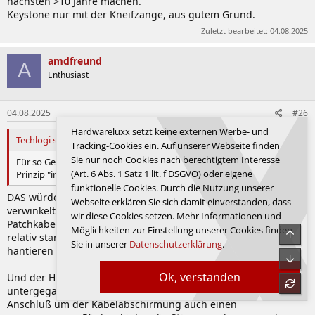
nächsten >10 Jahre machen.
Keystone nur mit der Kneifzange, aus gutem Grund.
Zuletzt bearbeitet:
04.08.2025
amdfreund
A
Enthusiast
04.08.2025
#26
Hardwareluxx setzt keine externen Werbe- und
Techlogi schrieb:
Tracking-Cookies ein. Auf unserer Webseite finden
Sie nur noch Cookies nach berechtigtem Interesse
Für so Geräte wie Wallbox, Kamera und Heizung kannst du im
(Art. 6 Abs. 1 Satz 1 lit. f DSGVO) oder eigene
Prinzip "irgendwas" nehmen, was aufs Kabel passt.
funktionelle Cookies. Durch die Nutzung unserer
DAS würde ich so nicht vollständig sagen. Es gibt auch sehr
Webseite erklären Sie sich damit einverstanden, dass
verwinkelte Geräte, in denen es schon kein Spaß ist ein
wir diese Cookies setzen. Mehr Informationen und
Patchkabel hineinzuzaubern, da möchte ich nicht mit einem
Möglichkeiten zur Einstellung unserer Cookies finden
Obe
relativ starren Kabel und einem noch größeren Stecker
Sie in unserer
Datenschutzerklärung
.
hantieren müssen.
Unte
Ok, verstanden
Und der Hauptpunkt PRO Panel/Dose ist bisher auch irgendwie
refre
untergegangen. Es gibt meistens einen ausgeprägten Pot-
Anschluß um der Kabelabschirmung auch einen