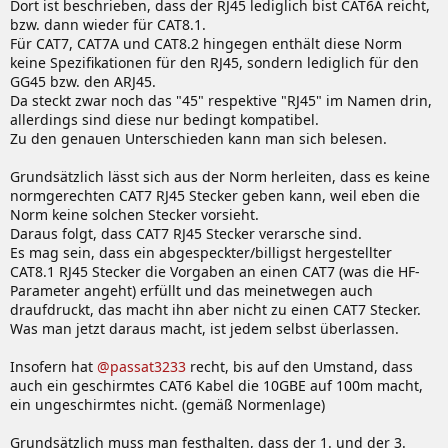
Dort ist beschrieben, dass der RJ45 lediglich bist CAT6A reicht,
bzw. dann wieder für CAT8.1.
Für CAT7, CAT7A und CAT8.2 hingegen enthält diese Norm
keine Spezifikationen für den RJ45, sondern lediglich für den
GG45 bzw. den ARJ45.
Da steckt zwar noch das "45" respektive "RJ45" im Namen drin,
allerdings sind diese nur bedingt kompatibel.
Zu den genauen Unterschieden kann man sich belesen.
Grundsätzlich lässt sich aus der Norm herleiten, dass es keine
normgerechten CAT7 RJ45 Stecker geben kann, weil eben die
Norm keine solchen Stecker vorsieht.
Daraus folgt, dass CAT7 RJ45 Stecker verarsche sind.
Es mag sein, dass ein abgespeckter/billigst hergestellter
CAT8.1 RJ45 Stecker die Vorgaben an einen CAT7 (was die HF-
Parameter angeht) erfüllt und das meinetwegen auch
draufdruckt, das macht ihn aber nicht zu einen CAT7 Stecker.
Was man jetzt daraus macht, ist jedem selbst überlassen.
Insofern hat
@passat3233
recht, bis auf den Umstand, dass
auch ein geschirmtes CAT6 Kabel die 10GBE auf 100m macht,
ein ungeschirmtes nicht. (gemäß Normenlage)
Grundsätzlich muss man festhalten, dass der 1. und der 3.