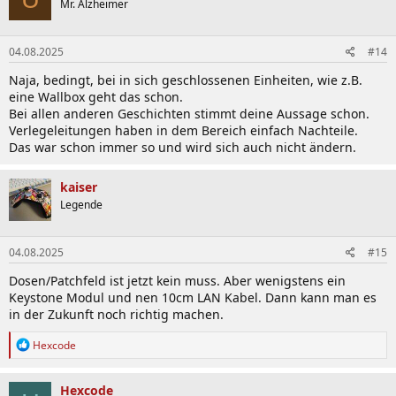
Mr. Alzheimer
i
o
n
04.08.2025
#14
e
n
Naja, bedingt, bei in sich geschlossenen Einheiten, wie z.B.
:
eine Wallbox geht das schon.
Bei allen anderen Geschichten stimmt deine Aussage schon.
Verlegeleitungen haben in dem Bereich einfach Nachteile.
Das war schon immer so und wird sich auch nicht ändern.
kaiser
Legende
04.08.2025
#15
Dosen/Patchfeld ist jetzt kein muss. Aber wenigstens ein
Keystone Modul und nen 10cm LAN Kabel. Dann kann man es
in der Zukunft noch richtig machen.
R
Hexcode
e
a
k
Hexcode