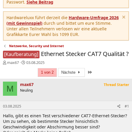
Passwort.
Siehe Beitrag
Hardwareluxx führt derzeit die
Hardware-Umfrage 2026
(mit Gewinnspiel)
durch und bittet um eure Stimme.
Unter allen Teilnehmern verlosen wir eine aktuelle
Grafikkarte Eurer Wahl bis 1099 EUR.
Netzwerke, Security und Internet
Ethernet Stecker CAT7 Qualität ?
[Kaufberatung]
E
E
max67
03.08.2025
r
r
Letzte
s
s
1 von 2
Nächste
t
t
e
e
max67
Thread Starter
M
l
l
Neuling
l
l
e
t
r
a
03.08.2025
#1
m
Hallo, gibt es einen Test verschiedener CAT7-Ethernet-Stecker?
Um zu sehen, ob bestimmte Stecker hinsichtlich
Geschwindigkeit oder Abschirmung besser sind?