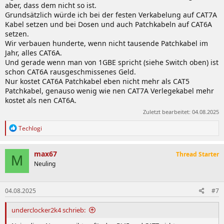
aber, dass dem nicht so ist.
Grundsätzlich würde ich bei der festen Verkabelung auf CAT7A
Kabel setzen und bei Dosen und auch Patchkabeln auf CAT6A
setzen.
Wir verbauen hunderte, wenn nicht tausende Patchkabel im
Jahr, alles CAT6A.
Und gerade wenn man von 1GBE spricht (siehe Switch oben) ist
schon CAT6A rausgeschmissenes Geld.
Nur kostet CAT6A Patchkabel eben nicht mehr als CAT5
Patchkabel, genauso wenig wie nen CAT7A Verlegekabel mehr
kostet als nen CAT6A.
Zuletzt bearbeitet:
04.08.2025
R
Techlogi
e
a
k
max67
Thread Starter
M
t
Neuling
i
o
n
04.08.2025
#7
e
n
:
underclocker2k4 schrieb: