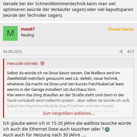
Gerade bei der Schneidklemmentechnik kann man viel
optimieren (würde der Verkäufer sagen) oder viel kaputtsparen
(würde der Techniker sagen).
max67
Thread Starter
M
Neuling
04.08.2025
#23
Hexcode schrieb:
Selbst da würde ich ne Dose davor setzen. Die Wallbox wird im
Zweifelsfall mehrfach getauscht weil z.b. defekt, neue Technik,
whatever. Da macht ne Dose und nen kurzes Patchkabel (at least
wenns in der Garage installiert ist) durchaus Sinn.
Klar wenn das Ding draußen an der Straße steht und dann in der
Säule verkabelt wird vielleicht anders - aber selbst da würde ich aufs
Kabel nen Keystone Module drauf machen und nen kurzes
Patchkabel dazwischen. Machst im Sicherungskasten für den
Zum Vergrößern anklicken....
Netzbetreiber ja auch so.
Ich glaube wenn ich in 15-20 JAhre die wallbox tausche würde
ich auch die Ethernet Dose auch tauschen oder ?
Auch auch für Heizung nach 30 JAhre ....