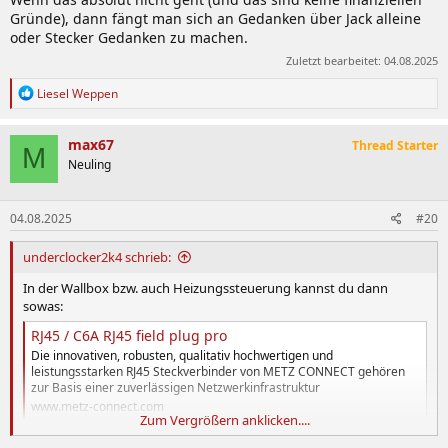
Gründe), dann fängt man sich an Gedanken über Jack alleine
oder Stecker Gedanken zu machen.
Zuletzt bearbeitet:
04.08.2025
R
Liesel Weppen
e
a
k
max67
Thread Starter
M
t
Neuling
i
o
n
04.08.2025
#20
e
n
:
underclocker2k4 schrieb:
In der Wallbox bzw. auch Heizungssteuerung kannst du dann
sowas:
RJ45 / C6A RJ45 field plug pro
Die innovativen, robusten, qualitativ hochwertigen und
leistungsstarken RJ45 Steckverbinder von METZ CONNECT gehören
zur Basis einer zuverlässigen Netzwerkinfrastruktur
www.metz-connect.com
Zum Vergrößern anklicken....
verwenden.