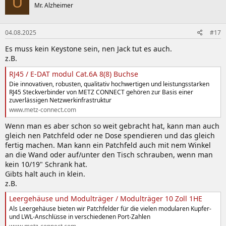
U
Mr. Alzheimer
04.08.2025
#17
Es muss kein Keystone sein, nen Jack tut es auch.
z.B.
RJ45 / E-DAT modul Cat.6A 8(8) Buchse
Die innovativen, robusten, qualitativ hochwertigen und leistungsstarken
RJ45 Steckverbinder von METZ CONNECT gehören zur Basis einer
zuverlässigen Netzwerkinfrastruktur
www.metz-connect.com
Wenn man es aber schon so weit gebracht hat, kann man auch
gleich nen Patchfeld oder ne Dose spendieren und das gleich
fertig machen. Man kann ein Patchfeld auch mit nem Winkel
an die Wand oder auf/unter den Tisch schrauben, wenn man
kein 10/19" Schrank hat.
Gibts halt auch in klein.
z.B.
Leergehäuse und Modulträger / Modulträger 10 Zoll 1HE
Als Leergehäuse bieten wir Patchfelder für die vielen modularen Kupfer-
und LWL-Anschlüsse in verschiedenen Port-Zahlen