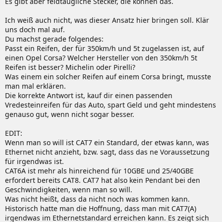
Es gibt aber feldtaugliche Stecker, die können das.
Ich weiß auch nicht, was dieser Ansatz hier bringen soll. Klär
uns doch mal auf.
Du machst gerade folgendes:
Passt ein Reifen, der für 350km/h und 5t zugelassen ist, auf
einen Opel Corsa? Welcher Hersteller von den 350km/h 5t
Reifen ist besser? Michelin oder Pirelli?
Was einem ein solcher Reifen auf einem Corsa bringt, musste
man mal erklären.
Die korrekte Antwort ist, kauf dir einen passenden
Vredesteinreifen für das Auto, spart Geld und geht mindestens
genauso gut, wenn nicht sogar besser.
EDIT:
Wenn man so will ist CAT7 ein Standard, der etwas kann, was
Ethernet nicht anzieht, bzw. sagt, dass das ne Voraussetzung
für irgendwas ist.
CAT6A ist mehr als hinreichend für 10GBE und 25/40GBE
erfordert bereits CAT8. CAT7 hat also kein Pendant bei den
Geschwindigkeiten, wenn man so will.
Was nicht heißt, dass da nicht noch was kommen kann.
Historisch hatte man die Hoffnung, dass man mit CAT7(A)
irgendwas im Ethernetstandard erreichen kann. Es zeigt sich