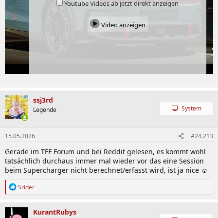
Youtube Videos ab jetzt direkt anzeigen
Video anzeigen
ssj3rd
System
Legende
15.05.2026
#24.213
Gerade im TFF Forum und bei Reddit gelesen, es kommt wohl
tatsächlich durchaus immer mal wieder vor das eine Session
beim Supercharger nicht berechnet/erfasst wird, ist ja nice ☺️
R
Srider
e
a
k
KurantRubys
t