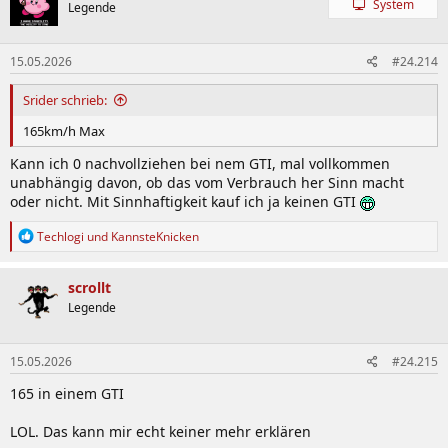
System
Legende
i
o
n
15.05.2026
#24.214
e
n
:
Srider schrieb:
165km/h Max
Kann ich 0 nachvollziehen bei nem GTI, mal vollkommen
unabhängig davon, ob das vom Verbrauch her Sinn macht
oder nicht. Mit Sinnhaftigkeit kauf ich ja keinen GTI
R
Techlogi
und
KannsteKnicken
e
a
k
scrollt
t
Legende
i
o
n
15.05.2026
#24.215
e
n
165 in einem GTI
:
LOL. Das kann mir echt keiner mehr erklären