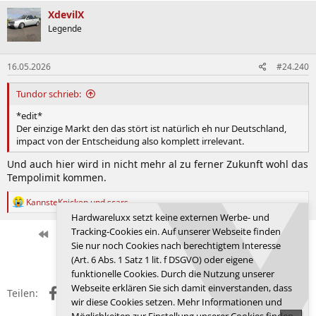
k
XdevilX
t
Legende
i
o
n
16.05.2026
#24.240
e
n
:
Tundor schrieb:
*edit*
Der einzige Markt den das stört ist natürlich eh nur Deutschland,
impact von der Entscheidung also komplett irrelevant.
Und auch hier wird in nicht mehr al zu ferner Zukunft wohl das
Tempolimit kommen.
R
KannsteKnicken
und
scars
e
Hardwareluxx setzt keine externen Werbe- und
a
Tracking-Cookies ein. Auf unserer Webseite finden
k
Erste
Letzte
Vorherige
808 von 881
Nächste
Sie nur noch Cookies nach berechtigtem Interesse
t
Anmelden, um zu antworten.
i
(Art. 6 Abs. 1 Satz 1 lit. f DSGVO) oder eigene
o
funktionelle Cookies. Durch die Nutzung unserer
n
Webseite erklären Sie sich damit einverstanden, dass
Facebook
X (Twitter)
Reddit
WhatsApp
E-Mail
Link
e
Teilen:
wir diese Cookies setzen. Mehr Informationen und
n
: