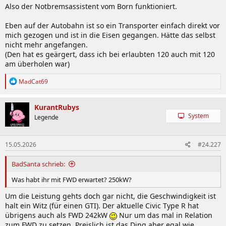
Also der Notbremsassistent vom Born funktioniert.
:
Eben auf der Autobahn ist so ein Transporter einfach direkt vor
mich gezogen und ist in die Eisen gegangen. Hätte das selbst
nicht mehr angefangen.
(Den hat es geärgert, dass ich bei erlaubten 120 auch mit 120
am überholen war)
R
MadCat69
e
a
k
KurantRubys
t
System
Legende
i
o
n
15.05.2026
#24.227
e
n
:
BadSanta schrieb:
Was habt ihr mit FWD erwartet? 250kW?
Um die Leistung gehts doch gar nicht, die Geschwindigkeit ist
halt ein Witz (für einen GTI). Der aktuelle Civic Type R hat
übrigens auch als FWD 242kW
Nur um das mal in Relation
zum FWD zu setzen. Preislich ist das Ding aber egal wie