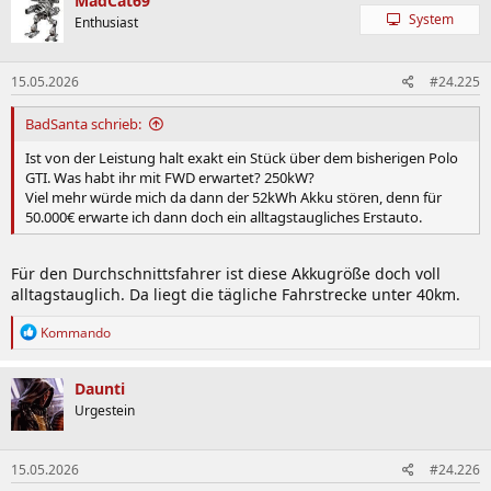
MadCat69
System
Enthusiast
15.05.2026
#24.225
BadSanta schrieb:
Ist von der Leistung halt exakt ein Stück über dem bisherigen Polo
GTI. Was habt ihr mit FWD erwartet? 250kW?
Viel mehr würde mich da dann der 52kWh Akku stören, denn für
50.000€ erwarte ich dann doch ein alltagstaugliches Erstauto.
Für den Durchschnittsfahrer ist diese Akkugröße doch voll
alltagstauglich. Da liegt die tägliche Fahrstrecke unter 40km.
R
Kommando
e
a
k
Daunti
t
Urgestein
i
o
n
15.05.2026
#24.226
e
n