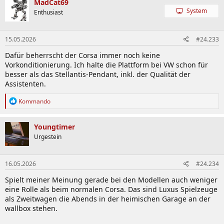
MadCat69
System
Enthusiast
15.05.2026
#24.233
Dafür beherrscht der Corsa immer noch keine
Vorkonditionierung. Ich halte die Plattform bei VW schon für
besser als das Stellantis-Pendant, inkl. der Qualität der
Assistenten.
R
Kommando
e
a
k
Youngtimer
t
Urgestein
i
o
n
16.05.2026
#24.234
e
n
Spielt meiner Meinung gerade bei den Modellen auch weniger
:
eine Rolle als beim normalen Corsa. Das sind Luxus Spielzeuge
als Zweitwagen die Abends in der heimischen Garage an der
wallbox stehen.