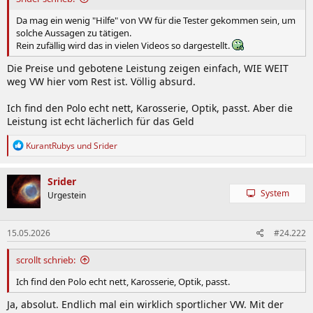
Da mag ein wenig "Hilfe" von VW für die Tester gekommen sein, um
solche Aussagen zu tätigen.
Rein zufällig wird das in vielen Videos so dargestellt.
Die Preise und gebotene Leistung zeigen einfach, WIE WEIT
weg VW hier vom Rest ist. Völlig absurd.
Ich find den Polo echt nett, Karosserie, Optik, passt. Aber die
Leistung ist echt lächerlich für das Geld
R
KurantRubys
und
Srider
e
a
k
Srider
t
System
Urgestein
i
o
n
15.05.2026
#24.222
e
n
:
scrollt schrieb:
Ich find den Polo echt nett, Karosserie, Optik, passt.
Ja, absolut. Endlich mal ein wirklich sportlicher VW. Mit der