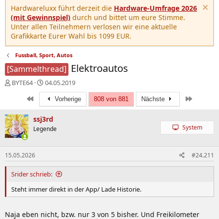
Hardwareluxx führt derzeit die
Hardware-Umfrage 2026
(mit Gewinnspiel)
durch und bittet um eure Stimme.
Unter allen Teilnehmern verlosen wir eine aktuelle
Grafikkarte Eurer Wahl bis 1099 EUR.
Fussball, Sport, Autos
Elektroautos
[Sammelthread]
E
E
BYTE64
04.05.2019
r
r
Erste
Letzte
s
s
Vorherige
808 von 881
Nächste
t
t
e
e
ssj3rd
l
l
System
Legende
l
l
e
t
r
a
15.05.2026
#24.211
m
Srider schrieb:
Steht immer direkt in der App/ Lade Historie.
Naja eben nicht, bzw. nur 3 von 5 bisher. Und Freikilometer