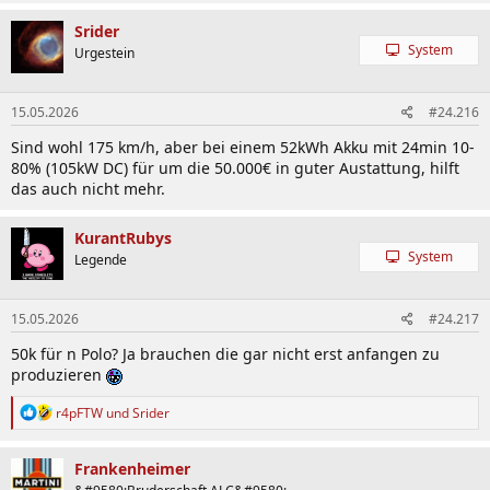
Srider
System
Urgestein
15.05.2026
#24.216
Sind wohl 175 km/h, aber bei einem 52kWh Akku mit 24min 10-
80% (105kW DC) für um die 50.000€ in guter Austattung, hilft
das auch nicht mehr.
KurantRubys
System
Legende
15.05.2026
#24.217
50k für n Polo? Ja brauchen die gar nicht erst anfangen zu
produzieren
R
r4pFTW
und
Srider
e
a
k
Frankenheimer
t