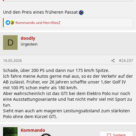
Und den Preis eines früheren Passat
R
Kommando
und
HerrAbisZ
e
a
k
doodly
D
t
Urgestein
i
o
n
16.05.2026
#24.237
e
n
Schade, über 200 PS und dann nur 175 km/h Spitze.
:
Ich fahre meine Autos gerne mal aus, so es der Verkehr auf der
AB zulässt. Früher, vor 26 Jahren schaffte unser 1,6er Golf IV
mit 100 PS schon mehr als 180 km/h.
Aber wahrscheinlich ist das GTI bei dem Elektro Polo nur noch
eine Ausstattungsvariante und hat nicht mehr viel mit Sport zu
tun.
Sieht man auch am mageren Leistungsabstand zum stärksten
Polo ohne dem Kürzel GTI.
Kommando
System