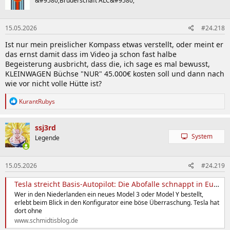
&#9580;Bruderschaft ALC&#9580;
i
o
n
15.05.2026
#24.218
e
n
Ist nur mein preislicher Kompass etwas verstellt, oder meint er
:
das ernst damit dass im Video ja schon fast halbe
Begeisterung ausbricht, dass die, ich sage es mal bewusst,
KLEINWAGEN Büchse "NUR" 45.000€ kosten soll und dann nach
wie vor nicht volle Hütte ist?
R
KurantRubys
e
a
k
ssj3rd
t
System
Legende
i
o
n
15.05.2026
#24.219
e
n
:
Tesla streicht Basis-Autopilot: Die Abofalle schnappt in Europa zu
Wer in den Niederlanden ein neues Model 3 oder Model Y bestellt,
erlebt beim Blick in den Konfigurator eine böse Überraschung. Tesla hat
dort ohne
www.schmidtisblog.de