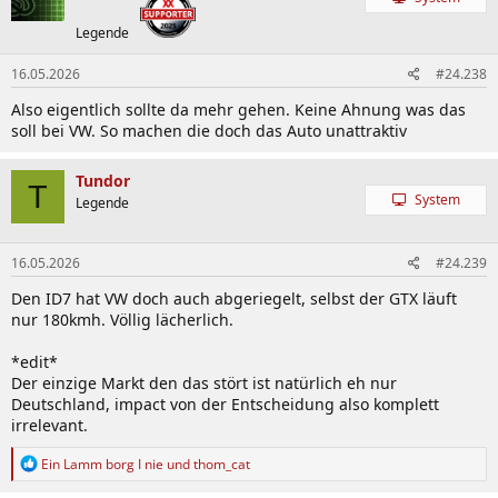
Legende
16.05.2026
#24.238
Also eigentlich sollte da mehr gehen. Keine Ahnung was das
soll bei VW. So machen die doch das Auto unattraktiv
Tundor
T
System
Legende
16.05.2026
#24.239
Den ID7 hat VW doch auch abgeriegelt, selbst der GTX läuft
nur 180kmh. Völlig lächerlich.
*edit*
Der einzige Markt den das stört ist natürlich eh nur
Deutschland, impact von der Entscheidung also komplett
irrelevant.
R
Ein Lamm borg I nie
und
thom_cat
e
a