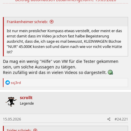
Frankenheimer schrieb:
Ist nur mein preislicher Kompass etwas verstellt, oder meint er das
ernst damit dass im Video ja schon fast halbe Begeisterung
ausbricht, dass die, ich sage es mal bewusst, KLEINWAGEN Büchse
"NUR" 45.000€ kosten soll und dann nach wie vor nicht volle Hütte
ist?
Da mag ein wenig "Hilfe" von VW für die Tester gekommen
sein, um solche Aussagen zu tätigen.
Rein zufällig wird das in vielen Videos so dargestellt.
R
ssj3rd
e
a
k
scrollt
t
Legende
i
o
n
15.05.2026
#24.221
e
n
:
Srider schrieb: