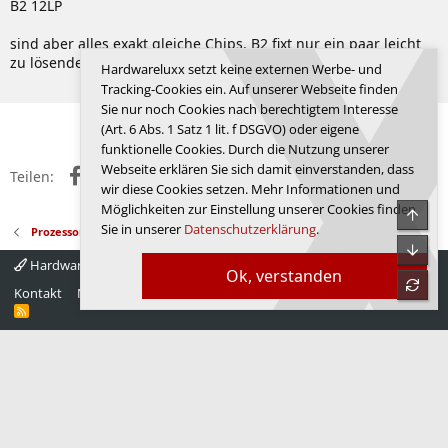
B2 12LP
sind aber alles exakt gleiche Chips. B2 fixt nur ein paar leicht
zu lösende Problemchen, das wars.
Hardwareluxx setzt keine externen Werbe- und
Zuletzt bearbeitet:
12.02.2019
Tracking-Cookies ein. Auf unserer Webseite finden
Sie nur noch Cookies nach berechtigtem Interesse
Anmelden, um zu antworten.
(Art. 6 Abs. 1 Satz 1 lit. f DSGVO) oder eigene
funktionelle Cookies. Durch die Nutzung unserer
Webseite erklären Sie sich damit einverstanden, dass
Facebook
X (Twitter)
Reddit
WhatsApp
E-Mail
Link
Teilen:
wir diese Cookies setzen. Mehr Informationen und
Möglichkeiten zur Einstellung unserer Cookies finden
Obe
Sie in unserer
Datenschutzerklärung
.
Prozessoren
Unte
Hardwareluxx 4.0
Deutsch
Ok, verstanden
refre
Kontakt
Nutzungsbedingungen
Datenschutz
Hilfe
Startseite
R
S
S