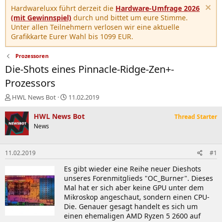
Hardwareluxx führt derzeit die
Hardware-Umfrage 2026
(mit Gewinnspiel)
durch und bittet um eure Stimme.
Unter allen Teilnehmern verlosen wir eine aktuelle
Grafikkarte Eurer Wahl bis 1099 EUR.
Prozessoren
Die-Shots eines Pinnacle-Ridge-Zen+-
Prozessors
E
E
HWL News Bot
11.02.2019
r
r
s
s
HWL News Bot
Thread Starter
t
t
News
e
e
l
l
l
l
11.02.2019
#1
e
t
r
a
Es gibt wieder eine Reihe neuer Dieshots
m
unseres Forenmitglieds "OC_Burner". Dieses
Mal hat er sich aber keine GPU unter dem
Mikroskop angeschaut, sondern einen CPU-
Die. Genauer gesagt handelt es sich um
einen ehemaligen AMD Ryzen 5 2600 auf