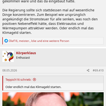
gekommen wäre und das da eingebaut hätte.
Die Regierung sollte sich stattdessen mal auf wesentliche
Dinge konzentrieren. Zum Beispiel wie ursprünglich
angekündigt die Stromsteuer für alle senken, was noch den
positiven Nebeneffekt hätte, dass Elektroautos und
Wärmepumpen attraktiver werden. Oder endlich mal das
Klimageld starten.
R
Olaf16
,
meister.
,
Icke
und eine weitere Person
e
a
k
Körperklaus
t
Enthusiast
i
o
n
08.05.2026
#69.410
e
n
:
Teppich16 schrieb:
Oder endlich mal das Klimageld starten.