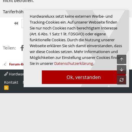
nicht betroffen.
Tariferhöhungen ohne Steuern, da bin ich auf jeden Fall dabei.
Hardwareluxx setzt keine externen Werbe- und
Tracking-Cookies ein. Auf unserer Webseite finden
Erste
Letzte
Vorherige
2314 von 2342
Nächste
Sie nur noch Cookies nach berechtigtem Interesse
Anmelden, um zu antworten.
(Art. 6 Abs. 1 Satz 1 lit. f DSGVO) oder eigene
funktionelle Cookies. Durch die Nutzung unserer
Webseite erklären Sie sich damit einverstanden, dass
Facebook
X (Twitter)
Reddit
WhatsApp
E-Mail
Link
Teilen:
wir diese Cookies setzen. Mehr Informationen und
Möglichkeiten zur Einstellung unserer Cookies finden
Obe
Sie in unserer
Datenschutzerklärung
.
Forum-Kultur
Unte
Hardwareluxx 4.0
Deutsch
Ok, verstanden
refre
Kontakt
Nutzungsbedingungen
Datenschutz
Hilfe
Startseite
R
S
S