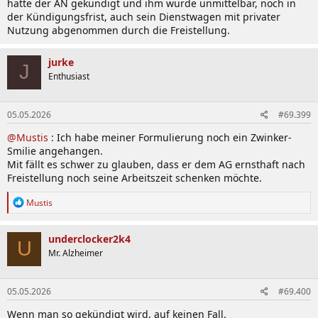
hatte der AN gekündigt und ihm wurde unmittelbar, noch in
der Kündigungsfrist, auch sein Dienstwagen mit privater
Nutzung abgenommen durch die Freistellung.
jurke
J
Enthusiast
05.05.2026
#69.399
@Mustis
: Ich habe meiner Formulierung noch ein Zwinker-
Smilie angehangen.
Mit fällt es schwer zu glauben, dass er dem AG ernsthaft nach
Freistellung noch seine Arbeitszeit schenken möchte.
R
Mustis
e
a
k
underclocker2k4
U
t
Mr. Alzheimer
i
o
n
05.05.2026
#69.400
e
n
Wenn man so gekündigt wird, auf keinen Fall.
: