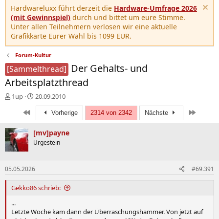
Hardwareluxx führt derzeit die
Hardware-Umfrage 2026
(mit Gewinnspiel)
durch und bittet um eure Stimme.
Unter allen Teilnehmern verlosen wir eine aktuelle
Grafikkarte Eurer Wahl bis 1099 EUR.
Forum-Kultur
Der Gehalts- und
[Sammelthread]
Arbeitsplatzthread
E
E
1up
20.09.2010
r
r
Erste
Letzte
s
s
Vorherige
2314 von 2342
Nächste
t
t
e
e
[mv]payne
l
l
Urgestein
l
l
e
t
r
a
05.05.2026
#69.391
m
Gekko86 schrieb:
...
Letzte Woche kam dann der Überraschungshammer. Von jetzt auf