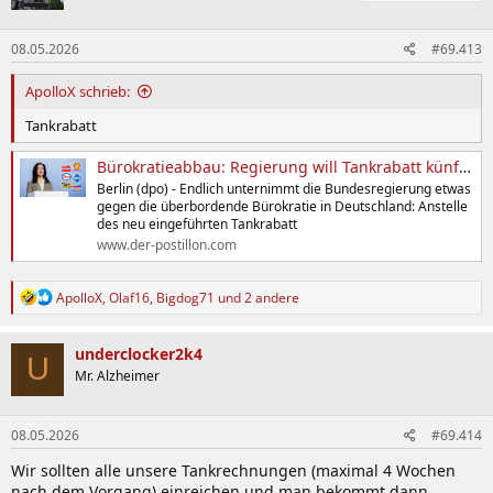
o
n
08.05.2026
#69.413
e
n
:
ApolloX schrieb:
Tankrabatt
Bürokratieabbau: Regierung will Tankrabatt künftig direkt an Ölkonzerne überweisen
Berlin (dpo) - Endlich unternimmt die Bundesregierung etwas
gegen die überbordende Bürokratie in Deutschland: Anstelle
des neu eingeführten Tankrabatt
www.der-postillon.com
R
ApolloX
,
Olaf16
,
Bigdog71
und 2 andere
e
a
k
underclocker2k4
U
t
Mr. Alzheimer
i
o
n
08.05.2026
#69.414
e
n
Wir sollten alle unsere Tankrechnungen (maximal 4 Wochen
:
nach dem Vorgang) einreichen und man bekommt dann