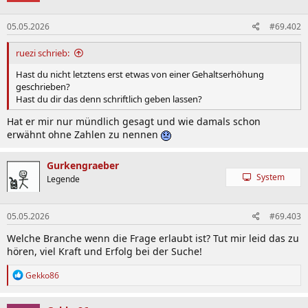
05.05.2026
#69.402
ruezi schrieb:
Hast du nicht letztens erst etwas von einer Gehaltserhöhung
geschrieben?
Hast du dir das denn schriftlich geben lassen?
Hat er mir nur mündlich gesagt und wie damals schon
erwähnt ohne Zahlen zu nennen
Gurkengraeber
System
Legende
05.05.2026
#69.403
Welche Branche wenn die Frage erlaubt ist? Tut mir leid das zu
hören, viel Kraft und Erfolg bei der Suche!
R
Gekko86
e
a
k