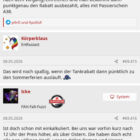
punktgenau den Rabatt ausbezahlt, alles mit Passierschein
A38.
R
p4n0
und
ApolloX
e
a
k
Körperklaus
t
Enthusiast
i
o
n
08.05.2026
#69.415
e
n
Das wird noch spaßig, wenn der Tankrabatt dann pünktlich zu
:
den Sommerferien ausläuft.
Icke
System
FAH-Falt-Fuzzi
08.05.2026
#69.416
Ist doch schon mit einkalkuliert. Bei uns war vorhin kurz nach
12 Uhr der Preis höher, als über Ostern. Die haben doch echt