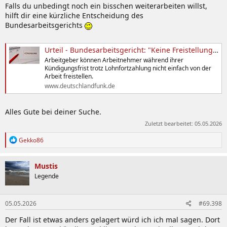
Falls du unbedingt noch ein bisschen weiterarbeiten willst,
hilft dir eine kürzliche Entscheidung des
Bundesarbeitsgerichts
Urteil - Bundesarbeitsgericht: "Keine Freistellung während der Kündigungsfrist"
Arbeitgeber können Arbeitnehmer während ihrer
Kündigungsfrist trotz Lohnfortzahlung nicht einfach von der
Arbeit freistellen.
www.deutschlandfunk.de
Alles Gute bei deiner Suche.
Zuletzt bearbeitet:
05.05.2026
R
Gekko86
e
a
k
Mustis
t
Legende
i
o
n
05.05.2026
#69.398
e
n
Der Fall ist etwas anders gelagert würd ich ich mal sagen. Dort
: