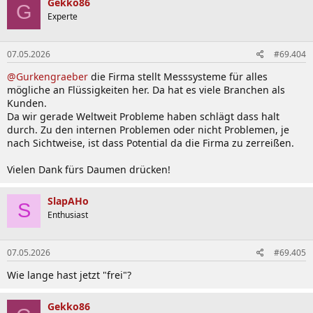
Gekko86
G
t
Experte
i
o
n
07.05.2026
#69.404
e
n
@Gurkengraeber
die Firma stellt Messsysteme für alles
:
mögliche an Flüssigkeiten her. Da hat es viele Branchen als
Kunden.
Da wir gerade Weltweit Probleme haben schlägt dass halt
durch. Zu den internen Problemen oder nicht Problemen, je
nach Sichtweise, ist dass Potential da die Firma zu zerreißen.
Vielen Dank fürs Daumen drücken!
SlapAHo
S
Enthusiast
07.05.2026
#69.405
Wie lange hast jetzt "frei"?
Gekko86