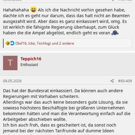
n
:
Hahahahaha
Als ich die Nachricht vorhin gesehen habe,
dachte ich es geht nur darum, dass das halt nicht an Beamten
ausgezahlt wird. Aber dass es ganz einkassiert wird, omg. Es
ist wirklich die fähigste Regierung überhaupt, zum Glück
haben die die Ampel abgelöst, endlich geht es voran
R
Olaf16
,
Icke
,
Techlogi
und 2 andere
e
a
k
Teppich16
T
t
Enthusiast
i
o
n
08.05.2026
#69.409
e
n
Das hat der Bundesrat einkassiert. Da können auch andere
:
Regierungen mit Vorhaben scheitern.
Allerdings war das auch keine besonders gute Lösung, da sie
sowieso höchstens Beschäftigte bei größeren Unternehmen
bekommen hätten und man die Verantwortung einfach auf die
Arbeitgeber abschieben wollte.
Ich bin auch froh, dass es gescheitert ist, da sonst noch
jemand bei der nächsten Tarifrunde auf dumme Ideen