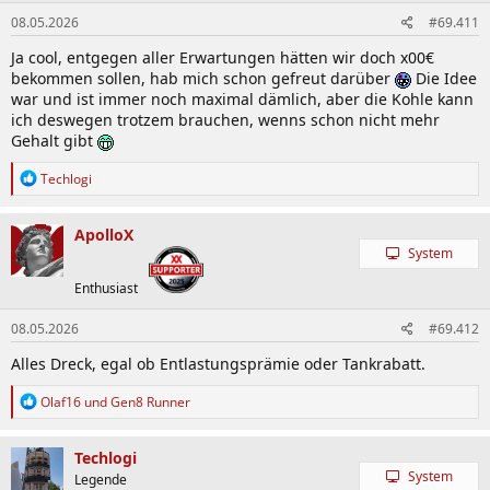
n
08.05.2026
#69.411
e
n
Ja cool, entgegen aller Erwartungen hätten wir doch x00€
:
bekommen sollen, hab mich schon gefreut darüber
Die Idee
war und ist immer noch maximal dämlich, aber die Kohle kann
ich deswegen trotzem brauchen, wenns schon nicht mehr
Gehalt gibt
R
Techlogi
e
a
k
ApolloX
t
System
i
o
Enthusiast
n
e
08.05.2026
#69.412
n
:
Alles Dreck, egal ob Entlastungsprämie oder Tankrabatt.
R
Olaf16
und
Gen8 Runner
e
a
k
Techlogi
t
System
Legende
i