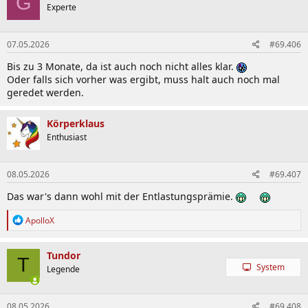
G
Experte
07.05.2026
#69.406
Bis zu 3 Monate, da ist auch noch nicht alles klar.
Oder falls sich vorher was ergibt, muss halt auch noch mal
geredet werden.
Körperklaus
Enthusiast
08.05.2026
#69.407
Das war's dann wohl mit der Entlastungsprämie.
R
ApolloX
e
a
k
Tundor
T
t
System
Legende
i
o
n
08.05.2026
#69.408
e