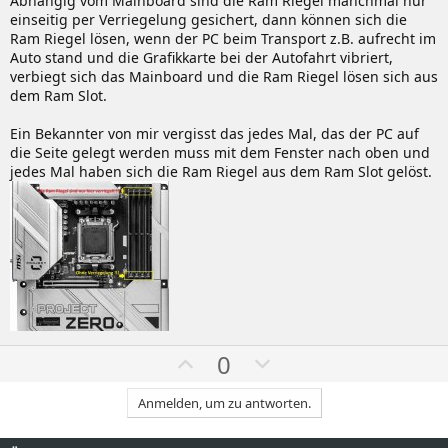
Abhängig vom Mainboard sind die Ram Riegel manchmal nur
einseitig per Verriegelung gesichert, dann können sich die
Ram Riegel lösen, wenn der PC beim Transport z.B. aufrecht im
Auto stand und die Grafikkarte bei der Autofahrt vibriert,
verbiegt sich das Mainboard und die Ram Riegel lösen sich aus
dem Ram Slot.
Ein Bekannter von mir vergisst das jedes Mal, das der PC auf
die Seite gelegt werden muss mit dem Fenster nach oben und
jedes Mal haben sich die Ram Riegel aus dem Ram Slot gelöst.
W
A
0
ä
b
Anmelden, um zu antworten.
h
w
l
ä