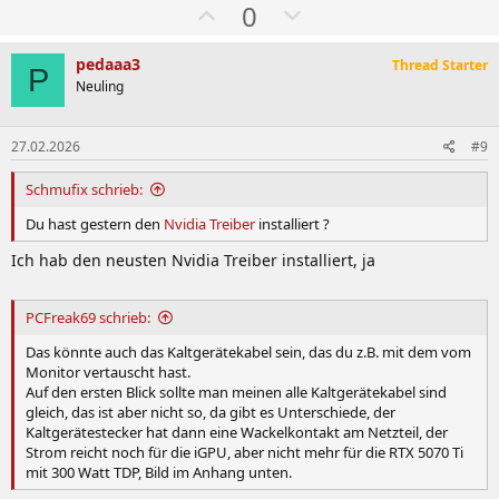
W
A
0
k
ä
b
t
i
h
w
pedaaa3
Thread Starter
o
P
l
ä
Neuling
n
e
e
h
n
n
l
:
27.02.2026
#9
e
Schmufix schrieb:
n
Du hast gestern den
Nvidia Treiber
installiert ?
Ich hab den neusten Nvidia Treiber installiert, ja
PCFreak69 schrieb:
Das könnte auch das Kaltgerätekabel sein, das du z.B. mit dem vom
Monitor vertauscht hast.
Auf den ersten Blick sollte man meinen alle Kaltgerätekabel sind
gleich, das ist aber nicht so, da gibt es Unterschiede, der
Kaltgerätestecker hat dann eine Wackelkontakt am Netzteil, der
Strom reicht noch für die iGPU, aber nicht mehr für die RTX 5070 Ti
mit 300 Watt TDP, Bild im Anhang unten.