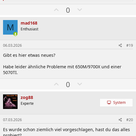
e
a
W
A
0
k
ä
b
t
i
h
w
mad168
o
M
l
ä
Enthusiast
n
e
e
h
n
n
l
:
06.03.2026
#19
e
Gibt es hier etwas neues?
n
Habe leider ähnliche Probleme mit 650M/9700X und einer
5070TI.
W
A
0
ä
b
h
w
zog88
System
l
ä
Experte
e
h
n
l
07.03.2026
#20
e
Es wurde schon ziemlich viel vorgeschlagen, hast du das alles
n
probiert?