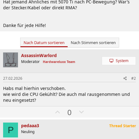
Hat jemand Ähnliches mit 5070 Ti nach PC-Bewegung? War’s
der Stecker/Kabel oder direkt RMA?
Danke für jede Hilfe!
Nach Datum sortieren
Nach Stimmen sortieren
AssassinWarlord
System
Moderator
Hardwareluxx Team
27.02.2026
#2
Habs mal hierhin verschoben.
wie wird die CPU Gekühlt? Die auch mal rausgenommen und
neu eingesetzt?
W
A
0
ä
b
h
w
pedaaa3
Thread Starter
P
l
ä
Neuling