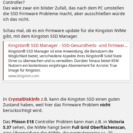
Controller?
Das wäre zwar ein blöder Zufall, das nach dem PC umstellen
die SSD Firmware Probleme macht, aber ausschließen würde
ich das nicht.
Schau mal, ob es ein Firmware update für die Kingston NVMe
gibt, mit dem Kingston SSD Manager.
Kingston® SSD Manager - SSD-Gesundheits- und Firmware-Anwendung - Kingston Technology
Kingston® SSD Manager ist eine Anwendung, die Benutzern die
Möglichkeit bietet, verschiedene Aspekte ihres Kingston® Solid State
Drive zu überwachen und zu verwalten. Darüber hinaus bietet KSM
Nutzern ein kostenloses einjähriges Abonnement für Acronis True
Image für Kingston.
www.kingston.com
In
CrystalDiskInfo
z.B. kann die Kingston SSD einen guten
Zustand haben, weil hier das Firmware Problem
nicht
berücksichtigt wird.
Das
Phison E18
Controller Problem kann man z.B. in
Victoria
5.37
sehen, die NVMe hängt beim
Full Grid
Oberflächenscan
,
eine Überprüfung der NVMe, die normalerweise ca. 20