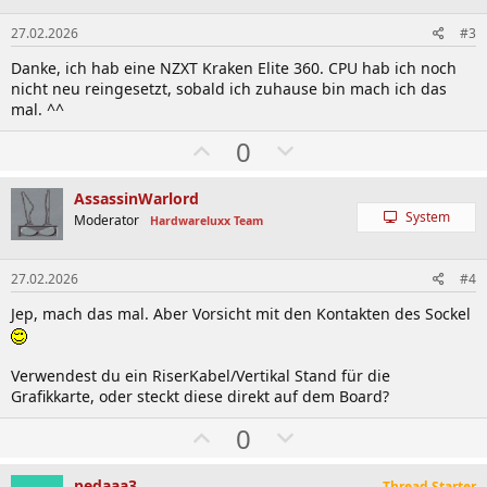
e
h
n
l
27.02.2026
#3
e
Danke, ich hab eine NZXT Kraken Elite 360. CPU hab ich noch
n
nicht neu reingesetzt, sobald ich zuhause bin mach ich das
mal. ^^
W
A
0
ä
b
h
w
AssassinWarlord
System
l
ä
Moderator
Hardwareluxx Team
e
h
n
l
27.02.2026
#4
e
Jep, mach das mal. Aber Vorsicht mit den Kontakten des Sockel
n
Verwendest du ein RiserKabel/Vertikal Stand für die
Grafikkarte, oder steckt diese direkt auf dem Board?
W
A
0
ä
b
pedaaa3
Thread Starter