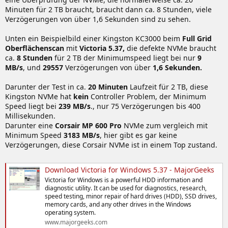
Minuten für 2 TB braucht, braucht dann ca. 8 Stunden, viele
Verzögerungen von über 1,6 Sekunden sind zu sehen.
Unten ein Beispielbild einer Kingston KC3000 beim
Full Grid
Oberflächenscan
mit
Victoria 5.37,
die defekte NVMe braucht
ca.
8 Stunden
für 2 TB der Minimumspeed liegt bei nur
9
MB/s
, und
29557
Verzögerungen von über
1,6 Sekunden.
Darunter der Test in ca.
20 Minuten
Laufzeit für 2 TB, diese
Kingston NVMe hat
kein
Controller Problem, der Minimum
Speed liegt bei
239 MB/s
., nur 75 Verzögerungen bis 400
Millisekunden.
Darunter eine
Corsair MP 600 Pro
NVMe zum vergleich mit
Minimum Speed
3183 MB/s
, hier gibt es gar keine
Verzögerungen, diese Corsair NVMe ist in einem Top zustand.
Download Victoria for Windows 5.37 - MajorGeeks
Victoria for Windows is a powerful HDD information and
diagnostic utility. It can be used for diagnostics, research,
speed testing, minor repair of hard drives (HDD), SSD drives,
memory cards, and any other drives in the Windows
operating system.
www.majorgeeks.com