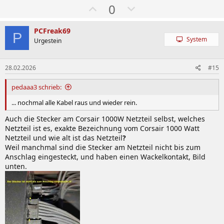
W
A
0
ä
b
h
w
PCFreak69
P
System
l
ä
Urgestein
e
h
n
l
28.02.2026
#15
e
pedaaa3 schrieb:
n
... nochmal alle Kabel raus und wieder rein.
Auch die Stecker am Corsair 1000W Netzteil selbst, welches
Netzteil ist es, exakte Bezeichnung vom Corsair 1000 Watt
Netzteil und wie alt ist das Netzteil
?
Weil manchmal sind die Stecker am Netzteil nicht bis zum
Anschlag eingesteckt, und haben einen Wackelkontakt, Bild
unten.