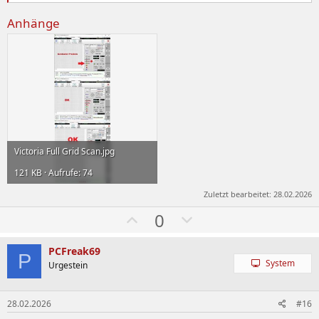
Anhänge
Victoria Full Grid Scan.jpg
121 KB · Aufrufe: 74
Zuletzt bearbeitet:
28.02.2026
W
A
0
ä
b
h
w
PCFreak69
P
System
l
ä
Urgestein
e
h
n
l
28.02.2026
#16