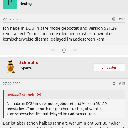
P
l
ä
Neuling
n
e
e
h
n
n
l
:
27.02.2026
#12
e
Ich habe in DDU in safe mode gebootet und Version 581.29
n
reinstalliert. Immer noch die gleichen crashes, obwohl es
komischerweise diesmal delayed im Ladescreen kam.
W
A
0
ä
b
h
w
Schmufix
System
l
ä
Experte
e
h
n
l
27.02.2026
#13
e
pedaaa3 schrieb:
n
Ich habe in DDU in safe mode gebootet und Version 581.29
reinstalliert. Immer noch die gleichen crashes, obwohl es
komischerweise diesmal delayed im Ladescreen kam.
Der ist aber schon halbes Jahr alt, warum nicht 591.86 ? Aber