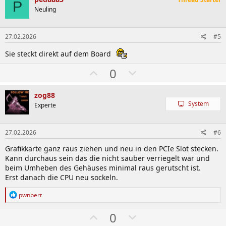
h
w
P
l
ä
Neuling
e
h
n
l
27.02.2026
#5
e
Sie steckt direkt auf dem Board
n
W
A
0
ä
b
h
w
zog88
System
l
ä
Experte
e
h
n
l
27.02.2026
#6
e
Grafikkarte ganz raus ziehen und neu in den PCIe Slot stecken.
n
Kann durchaus sein das die nicht sauber verriegelt war und
beim Umheben des Gehäuses minimal raus gerutscht ist.
Erst danach die CPU neu sockeln.
R
pwnbert
e
a
W
A
0
k