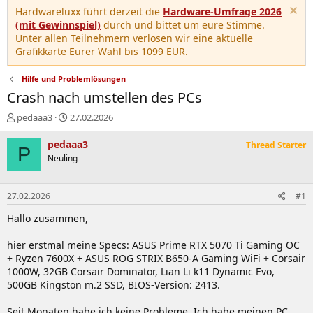
Hardwareluxx führt derzeit die
Hardware-Umfrage 2026
(mit Gewinnspiel)
durch und bittet um eure Stimme.
Unter allen Teilnehmern verlosen wir eine aktuelle
Grafikkarte Eurer Wahl bis 1099 EUR.
Hilfe und Problemlösungen
Crash nach umstellen des PCs
E
E
pedaaa3
27.02.2026
r
r
s
s
pedaaa3
Thread Starter
P
t
t
Neuling
e
e
l
l
l
l
27.02.2026
#1
e
t
r
a
Hallo zusammen,
m
hier erstmal meine Specs: ASUS Prime RTX 5070 Ti Gaming OC
+ Ryzen 7600X + ASUS ROG STRIX B650-A Gaming WiFi + Corsair
1000W, 32GB Corsair Dominator, Lian Li k11 Dynamic Evo,
500GB Kingston m.2 SSD, BIOS-Version: 2413.
Seit Monaten habe ich keine Probleme. Ich habe meinen PC