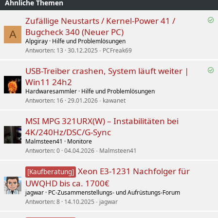
e
h
Ähnliche Themen
n
l
Zufällige Neustarts / Kernel-Power 41 /
e
e
Bugcheck 340 (Neuer PC)
A
n
l
Alpgiray
Hilfe und Problemlösungen
ö
Antworten
13
30.12.2025
PCFreak69
s
t
USB-Treiber crashen, System läuft weiter |
e
Win11 24h2
l
Hardwaresammler
Hilfe und Problemlösungen
ö
Antworten
16
29.01.2026
kawanet
s
t
MSI MPG 321URX(W) – Instabilitäten bei
4K/240Hz/DSC/G-Sync
Malmsteen41
Monitore
Antworten
0
04.04.2026
Malmsteen41
Xeon E3-1231 Nachfolger für
[Kaufberatung]
UWQHD bis ca. 1700€
jagwar
PC-Zusammenstellungs- und Aufrüstungs-Forum
Antworten
8
14.10.2025
jagwar