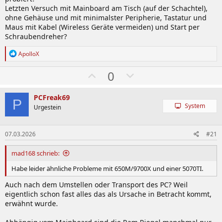
Letzten Versuch mit Mainboard am Tisch (auf der Schachtel),
ohne Gehäuse und mit minimalster Peripherie, Tastatur und
Maus mit Kabel (Wireless Geräte vermeiden) und Start per
Schraubendreher?
R
ApolloX
e
a
W
A
0
k
ä
b
t
i
h
w
PCFreak69
o
P
System
l
ä
Urgestein
n
e
e
h
n
n
l
:
07.03.2026
#21
e
mad168 schrieb:
n
Habe leider ähnliche Probleme mit 650M/9700X und einer 5070TI.
Auch nach dem Umstellen oder Transport des PC? Weil
eigentlich schon fast alles das als Ursache in Betracht kommt,
erwähnt wurde.