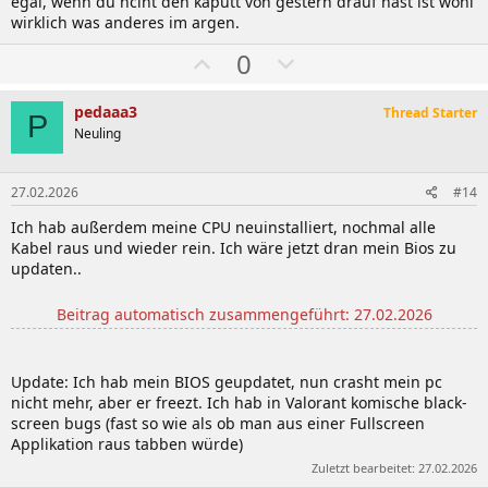
egal, wenn du nciht den kaputt von gestern drauf hast ist wohl
wirklich was anderes im argen.
W
A
0
ä
b
h
w
pedaaa3
Thread Starter
P
l
ä
Neuling
e
h
n
l
27.02.2026
#14
e
Ich hab außerdem meine CPU neuinstalliert, nochmal alle
n
Kabel raus und wieder rein. Ich wäre jetzt dran mein Bios zu
updaten..
Beitrag automatisch zusammengeführt:
27.02.2026
Update: Ich hab mein BIOS geupdatet, nun crasht mein pc
nicht mehr, aber er freezt. Ich hab in Valorant komische black-
screen bugs (fast so wie als ob man aus einer Fullscreen
Applikation raus tabben würde)
Zuletzt bearbeitet:
27.02.2026