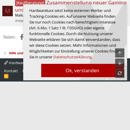
Zusammenstellung neuer Gaming
[Kaufberatung]
und Office PC mit 4 SSDs
M
Hardwareluxx setzt keine externen Werbe- und
Maku
PC-Zusammenstellungs- und Aufrüstungs-Forum
Tracking-Cookies ein. Auf unserer Webseite finden
Antworten
8
21.11.2025
Maku
Sie nur noch Cookies nach berechtigtem Interesse
(Art. 6 Abs. 1 Satz 1 lit. f DSGVO) oder eigene
funktionelle Cookies. Durch die Nutzung unserer
Facebook
X (Twitter)
Reddit
WhatsApp
E-Mail
Link
Teilen:
Webseite erklären Sie sich damit einverstanden, dass
wir diese Cookies setzen. Mehr Informationen und
Möglichkeiten zur Einstellung unserer Cookies finden
Obe
Hilfe und Problemlösungen
Sie in unserer
Datenschutzerklärung
.
Unte
Hardwareluxx 4.0
Deutsch
Ok, verstanden
Kontakt
Nutzungsbedingungen
Datenschutz
Hilfe
Startseite
refre
R
S
S