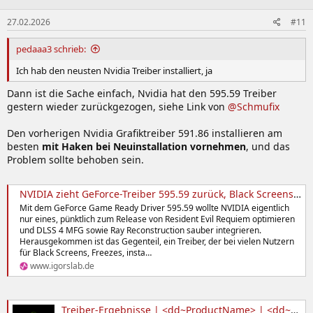
e
h
n
l
27.02.2026
#11
e
pedaaa3 schrieb:
n
Ich hab den neusten Nvidia Treiber installiert, ja
Dann ist die Sache einfach, Nvidia hat den 595.59 Treiber
gestern wieder zurückgezogen, siehe Link von
@Schmufix
Den vorherigen Nvidia Grafiktreiber 591.86 installieren am
besten
mit Haken bei Neuinstallation vornehmen
, und das
Problem sollte behoben sein.
NVIDIA zieht GeForce-Treiber 595.59 zurück, Black Screens, Abstürze und Fan-Bugs sorgen für Vertrauensschaden|igor´…
Mit dem GeForce Game Ready Driver 595.59 wollte NVIDIA eigentlich
nur eines, pünktlich zum Release von Resident Evil Requiem optimieren
und DLSS 4 MFG sowie Ray Reconstruction sauber integrieren.
Herausgekommen ist das Gegenteil, ein Treiber, der bei vielen Nutzern
für Black Screens, Freezes, insta…
www.igorslab.de
Treiber-Ergebnisse | <dd~ProductName> | <dd~OSName>