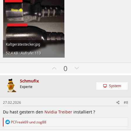
Kaltgerätestecker.jpg
52,4 KB · Aufrufe: 113
W
A
0
ä
b
h
w
Schmufix
System
l
ä
Experte
e
h
n
l
27.02.2026
#8
e
Du hast gestern den
Nvidia Treiber
installiert ?
n
R
PCFreak69
und
zog88
e
a