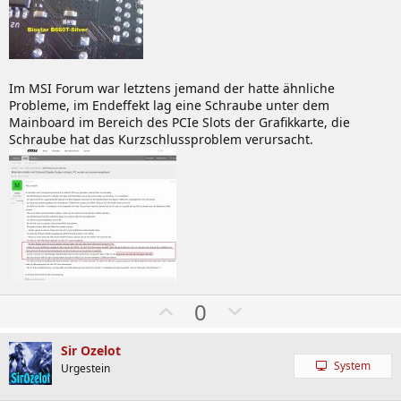
Im MSI Forum war letztens jemand der hatte ähnliche
Probleme, im Endeffekt lag eine Schraube unter dem
Mainboard im Bereich des PCIe Slots der Grafikkarte, die
Schraube hat das Kurzschlussproblem verursacht.
W
A
0
ä
b
h
w
Sir Ozelot
System
l
ä
Urgestein
e
h