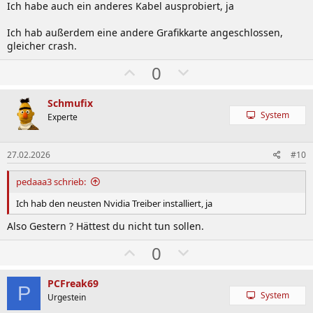
Ich habe auch ein anderes Kabel ausprobiert, ja
Ich hab außerdem eine andere Grafikkarte angeschlossen,
gleicher crash.
W
A
0
ä
b
h
w
Schmufix
System
l
ä
Experte
e
h
n
l
27.02.2026
#10
e
pedaaa3 schrieb:
n
Ich hab den neusten Nvidia Treiber installiert, ja
Also Gestern ? Hättest du nicht tun sollen.
W
A
0
ä
b
h
w
PCFreak69
P
System
l
ä
Urgestein