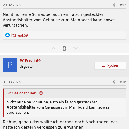
n
l
28.02.2026
#17
e
Nicht nur eine Schraube, auch ein falsch gesteckter
n
Abstandshalter vom Gehäuse zum Mainboard kann sowas
verursachen.
R
PCFreak69
e
a
W
A
0
k
ä
b
t
i
h
w
PCFreak69
o
P
System
l
ä
Urgestein
n
e
e
h
n
n
l
:
01.03.2026
#18
e
Sir Ozelot schrieb:
n
Nicht nur eine Schraube, auch ein
falsch gesteckter
Abstandshalte
r vom Gehäuse zum Mainboard kann sowas
verursachen.
Richtig, genau das wollte ich gerade noch Nachtragen, das
hatte ich gestern vergessen zu erwähnen.