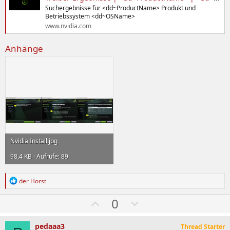
Suchergebnisse für <dd~ProductName> Produkt und
Betriebssystem <dd~OSName>
www.nvidia.com
Anhänge
Nvidia Install.jpg
98,4 KB · Aufrufe: 89
R
der Horst
e
a
W
A
0
k
ä
b
t
i
h
w
pedaaa3
Thread Starter
o