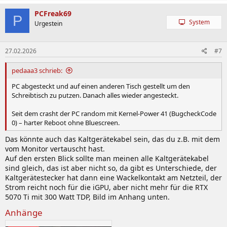
ä
b
t
i
h
w
PCFreak69
o
P
System
l
ä
Urgestein
n
e
e
h
n
n
l
:
27.02.2026
#7
e
pedaaa3 schrieb:
n
PC abgesteckt und auf einen anderen Tisch gestellt um den
Schreibtisch zu putzen. Danach alles wieder angesteckt.
Seit dem crasht der PC random mit Kernel-Power 41 (BugcheckCode
0) – harter Reboot ohne Bluescreen.
Das könnte auch das Kaltgerätekabel sein, das du z.B. mit dem
vom Monitor vertauscht hast.
Auf den ersten Blick sollte man meinen alle Kaltgerätekabel
sind gleich, das ist aber nicht so, da gibt es Unterschiede, der
Kaltgerätestecker hat dann eine Wackelkontakt am Netzteil, der
Strom reicht noch für die iGPU, aber nicht mehr für die RTX
5070 Ti mit 300 Watt TDP, Bild im Anhang unten.
Anhänge