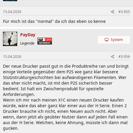
o
n
15.04.2026
#3.955
e
n
Für mich ist das "normal" da ich das eben so kenne
:
PayDay
System
Legende
15.04.2026
#3.956
Der neue Drucker passt gut in die Produktreihe ran und bringt
einige Vorteile gegenüber dem P2S wie ganz klar bessere
Stützstrukturgeschichten bei aufwändigeren Filamenten. Wer
das eher nicht macht, ist mit den P2S sicherlich besser
bedient. Ist halt ein Zwischenprodukt für spezielle
Anforderungen.
Wenn ich mir nach meinen X1C einen neuen Drucker kaufen
würde, wäre das aber ganz klar einer aus der H Serie. Einen 2
Drucker brauche ich nicht, einen Neuen auch nicht. Aber
wenn, dann jetzt als geübter Nutzer dann auf jeden Fall einen
aus der H Serie. Welchen, keine Ahnung, müsste ich dann mal
gucken.