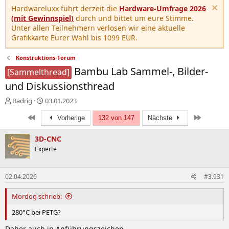
Hardwareluxx führt derzeit die
Hardware-Umfrage 2026
(mit Gewinnspiel)
durch und bittet um eure Stimme.
Unter allen Teilnehmern verlosen wir eine aktuelle
Grafikkarte Eurer Wahl bis 1099 EUR.
Konstruktions-Forum
Bambu Lab Sammel-, Bilder-
[Sammelthread]
und Diskussionsthread
E
E
Badrig
03.01.2023
r
r
Erste
Letzte
s
s
Vorherige
132 von 147
Nächste
t
t
e
e
3D-CNC
l
l
Experte
l
l
e
t
r
a
02.04.2026
#3.931
m
Mordog schrieb:
280°C bei PETG?
Daher auch in Anführungszeichen.