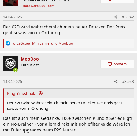
i
Hardwareluxx Team
o
n
e
14.04.2026
#3.942
n
Der X2D wird wahrscheinlich mein neuer Drucker. Der Preis
:
geht sowas von in Ordnung
R
ForceScout
,
MiniLamm
und
MooDoo
e
a
k
MooDoo
t
System
Enthusiast
i
o
n
14.04.2026
#3.943
e
n
:
King Bill schrieb:
Der X2D wird wahrscheinlich mein neuer Drucker. Der Preis geht
sowas von in Ordnung
Das ist auch mein Gedanke. 100€ zwischen P und X Serie? Eigtl
ein No-Brainer - vor allem direkt mit Kohlefilter 👍 da wäre ich
mit Filterupgrades beim P2S teurer...