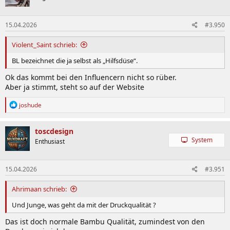
i
o
n
15.04.2026
#3.950
e
n
:
Violent_Saint schrieb:
BL bezeichnet die ja selbst als „Hilfsdüse“.
Ok das kommt bei den Influencern nicht so rüber.
Aber ja stimmt, steht so auf der Website
R
joshude
e
a
k
toscdesign
t
System
Enthusiast
i
o
n
15.04.2026
#3.951
e
n
:
Ahrimaan schrieb:
Und Junge, was geht da mit der Druckqualität ?
Das ist doch normale Bambu Qualität, zumindest von den