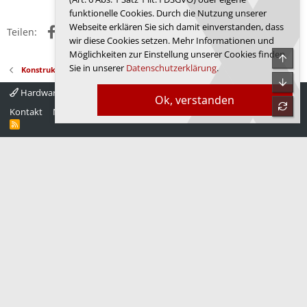
o
funktionelle Cookies. Durch die Nutzung unserer
n
Webseite erklären Sie sich damit einverstanden, dass
Facebook
X (Twitter)
Reddit
WhatsApp
E-Mail
Link
e
Teilen:
wir diese Cookies setzen. Mehr Informationen und
n
:
Möglichkeiten zur Einstellung unserer Cookies finden
Obe
Sie in unserer
Datenschutzerklärung
.
Konstruktions-Forum
Unte
Hardwareluxx 4.0
Deutsch
Ok, verstanden
refre
Kontakt
Nutzungsbedingungen
Datenschutz
Hilfe
Startseite
R
S
S