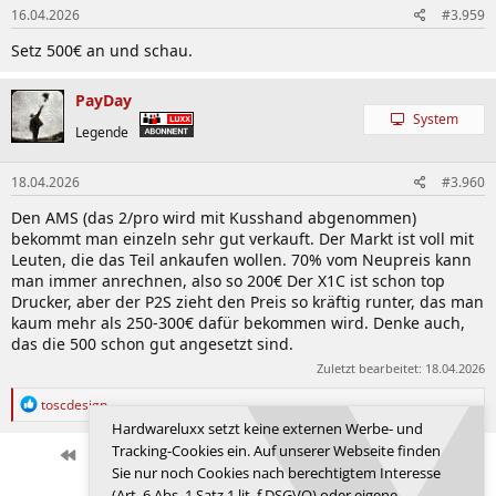
16.04.2026
#3.959
Setz 500€ an und schau.
PayDay
System
Legende
18.04.2026
#3.960
Den AMS (das 2/pro wird mit Kusshand abgenommen)
bekommt man einzeln sehr gut verkauft. Der Markt ist voll mit
Leuten, die das Teil ankaufen wollen. 70% vom Neupreis kann
man immer anrechnen, also so 200€ Der X1C ist schon top
Drucker, aber der P2S zieht den Preis so kräftig runter, das man
kaum mehr als 250-300€ dafür bekommen wird. Denke auch,
das die 500 schon gut angesetzt sind.
Zuletzt bearbeitet:
18.04.2026
R
toscdesign
e
Hardwareluxx setzt keine externen Werbe- und
a
Tracking-Cookies ein. Auf unserer Webseite finden
k
Erste
Letzte
Vorherige
132 von 147
Nächste
Sie nur noch Cookies nach berechtigtem Interesse
t
Anmelden, um zu antworten.
i
(Art. 6 Abs. 1 Satz 1 lit. f DSGVO) oder eigene