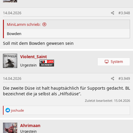
14.04.2026
#3.948
MiniLamm schrieb:
Bowden
Soll mit dem Bowden gewesen sein
Violent_Saint
System
Urgestein
14.04.2026
#3.949
Die zweite Düse ist halt hauptsächlich für Supports gedacht. BL
bezeichnet die ja selbst als „Hilfsdüse“.
Zuletzt bearbeitet:
15.04.2026
R
joshude
e
a
k
Ahrimaan
t
Urgestein