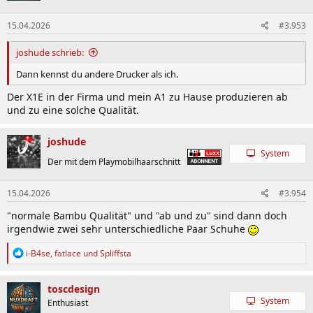
o
n
15.04.2026
#3.953
e
n
:
joshude schrieb:
Dann kennst du andere Drucker als ich.
Der X1E in der Firma und mein A1 zu Hause produzieren ab
und zu eine solche Qualität.
joshude
System
Der mit dem Playmobilhaarschnitt
15.04.2026
#3.954
"normale Bambu Qualität" und "ab und zu" sind dann doch
irgendwie zwei sehr unterschiedliche Paar Schuhe
R
i-B4se
,
fatlace
und
Spliffsta
e
a
k
toscdesign
t
System
Enthusiast
i