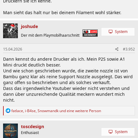
Druckern sie ich kenne.
Man sieht das halt nur bei deinem Filament wohl stärker.
joshude
System
Der mit dem Playmobilhaarschnitt
15.04.2026
#3.952
Dann kennst du andere Drucker als ich. Mein P2S sowie A1
Mini druckt deutlich besser.
Und wie schon geschrieben wurde, die zweite nozzle ist von
Bambu ganz klar als reine Support Nozzle ausgelegt. Das wird
ganz offen so beschrieben und als solches verkauft.
Dass das irgendwelche Youtuber wieder nicht verstehen und
dann über unzureichende Qualität meckern wundert mich
nicht.
R
fatlace
,
i-B4se
,
Snowmandk
und eine weitere Person
e
a
k
toscdesign
t
System
Enthusiast
i