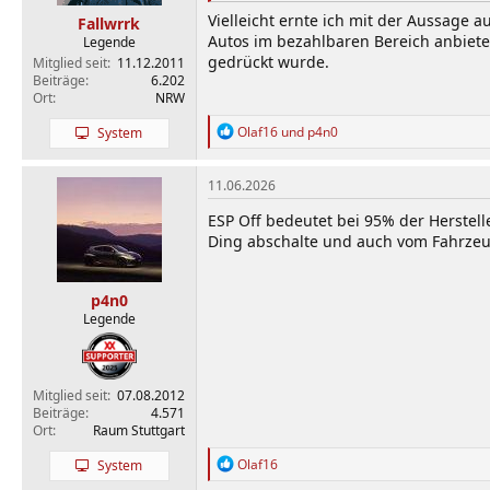
n
Vielleicht ernte ich mit der Aussage 
Fallwrrk
:
Autos im bezahlbaren Bereich anbiet
Legende
gedrückt wurde.
Mitglied seit
11.12.2011
Beiträge
6.202
Ort
NRW
R
Olaf16
und
p4n0
System
e
a
k
11.06.2026
t
i
ESP Off bedeutet bei 95% der Herstell
o
Ding abschalte und auch vom Fahrzeug
n
e
n
p4n0
:
Legende
Mitglied seit
07.08.2012
Beiträge
4.571
Ort
Raum Stuttgart
R
Olaf16
System
e