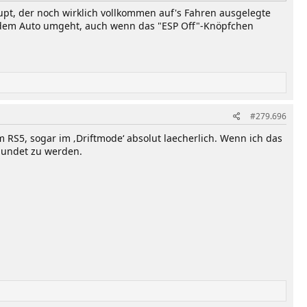
haupt, der noch wirklich vollkommen auf's Fahren ausgelegte
t dem Auto umgeht, auch wenn das "ESP Off"-Knöpfchen
#279.696
m RS5, sogar im ‚Driftmode‘ absolut laecherlich. Wenn ich das
mundet zu werden.