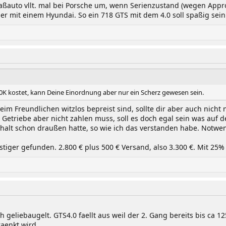
ßauto vllt. mal bei Porsche um, wenn Serienzustand (wegen Approved
ner mit einem Hyundai. So ein 718 GTS mit dem 4.0 soll spaßig sei
20K kostet, kann Deine Einordnung aber nur ein Scherz gewesen sein.
im Freundlichen witzlos bepreist sind, sollte dir aber auch nicht
 Getriebe aber nicht zahlen muss, soll es doch egal sein was auf
halt schon draußen hatte, so wie ich das verstanden habe. Notwen
tiger gefunden. 2.800 € plus 500 € Versand, also 3.300 €. Mit 25% 
h geliebaugelt. GTS4.0 faellt aus weil der 2. Gang bereits bis ca
aenkt wird.