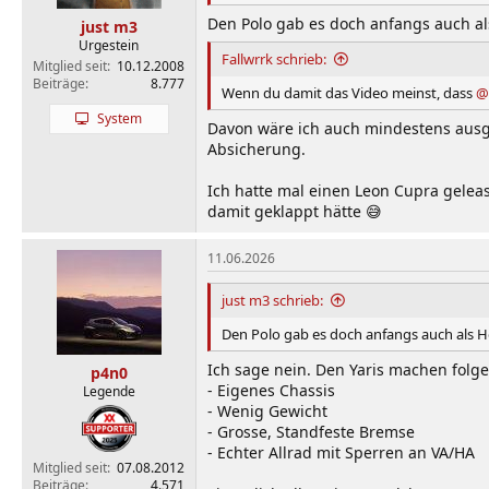
Den Polo gab es doch anfangs auch al
just m3
Urgestein
Fallwrrk schrieb:
Mitglied seit
10.12.2008
Beiträge
8.777
Wenn du damit das Video meinst, dass
@
System
Davon wäre ich auch mindestens ausg
Absicherung.
Ich hatte mal einen Leon Cupra geleas
damit geklappt hätte 😅
11.06.2026
just m3 schrieb:
Den Polo gab es doch anfangs auch als 
Ich sage nein. Den Yaris machen folg
p4n0
- Eigenes Chassis
Legende
- Wenig Gewicht
- Grosse, Standfeste Bremse
- Echter Allrad mit Sperren an VA/HA
Mitglied seit
07.08.2012
Beiträge
4.571