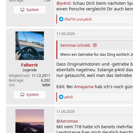
Beiträge
759
@p4n0
: Schau Dich beim nächsten Spa
einen Porsche vergleicht Dir auch kei
System
R
Olaf16
und
p4n0
e
a
k
11.06.2026
t
i
Aeromax schrieb:
o
n
Wenn ein Getriebe für das Ding wirklich 
e
n
Dass Originalmotoren und -getriebe be
Fallwrrk
:
ebenfalls nagelneu. Solange p4n0 das
Legende
nur getauscht, weil man das Getriebe 
Mitglied seit
11.12.2011
Beiträge
6.202
Ort
NRW
Edit: Bei
Amayama
hab ich's noch güns
System
R
p4n0
e
a
k
11.06.2026
t
i
@Aeromax
o
Mit nem 718 hatte ich bereits mehrfac
n
Landstrasse fuer mich deutlich beschr