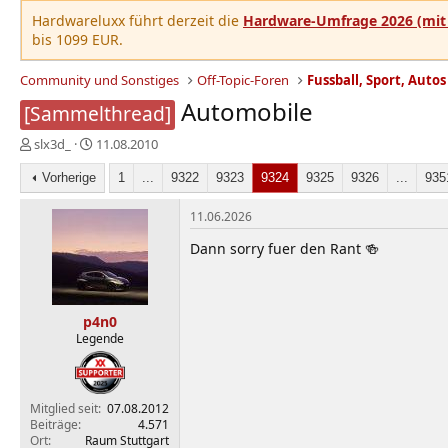
Hardwareluxx führt derzeit die
Hardware-Umfrage 2026 (mit 
bis 1099 EUR.
Community und Sonstiges
Off-Topic-Foren
Fussball, Sport, Autos
Automobile
[Sammelthread]
E
E
slx3d_
11.08.2010
r
r
s
Vorherige
s
1
...
9322
9323
9324
9325
9326
...
935
t
t
e
e
11.06.2026
l
l
Dann sorry fuer den Rant 🍻
l
l
e
t
r
a
m
p4n0
Legende
Mitglied seit
07.08.2012
Beiträge
4.571
Ort
Raum Stuttgart