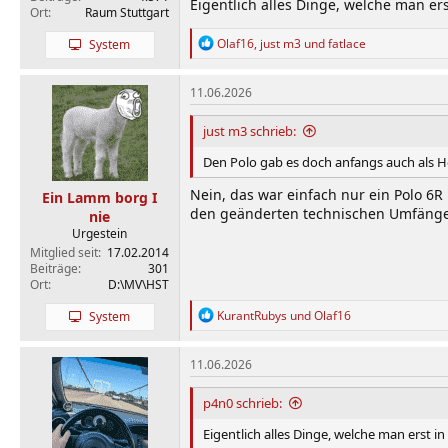
Eigentlich alles Dinge, welche man er
Ort
Raum Stuttgart
R
Olaf16
,
just m3
und
fatlace
System
e
a
k
11.06.2026
t
i
just m3 schrieb:
o
n
Den Polo gab es doch anfangs auch als 
e
n
Nein, das war einfach nur ein Polo 6R m
Ein Lamm borg I
:
den geänderten technischen Umfängen 
nie
Urgestein
Mitglied seit
17.02.2014
Beiträge
301
Ort
D:\MV\HST
R
KurantRubys
und
Olaf16
System
e
a
k
11.06.2026
t
i
p4n0 schrieb:
o
n
Eigentlich alles Dinge, welche man erst i
e