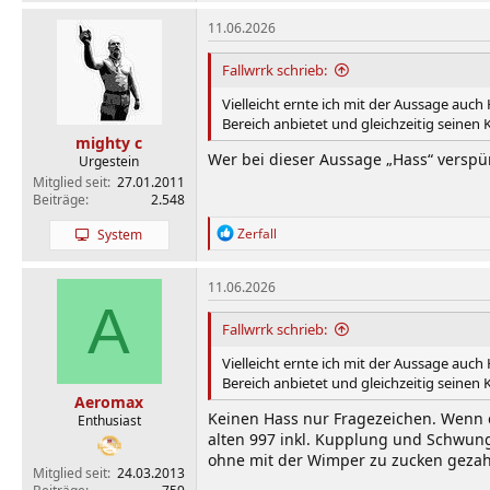
a
k
11.06.2026
t
i
Fallwrrk schrieb:
o
n
Vielleicht ernte ich mit der Aussage auc
e
Bereich anbietet und gleichzeitig seine
n
mighty c
:
Wer bei dieser Aussage „Hass“ verspü
Urgestein
Mitglied seit
27.01.2011
Beiträge
2.548
R
Zerfall
System
e
a
k
11.06.2026
t
A
i
Fallwrrk schrieb:
o
n
Vielleicht ernte ich mit der Aussage auc
e
Bereich anbietet und gleichzeitig seine
n
Aeromax
:
Keinen Hass nur Fragezeichen. Wenn e
Enthusiast
alten 997 inkl. Kupplung und Schwung
ohne mit der Wimper zu zucken gezahlt
Mitglied seit
24.03.2013