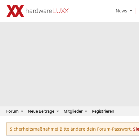
O
News
p
e
n
N
e
w
s
S
u
b
m
e
n
u
Forum
Neue Beiträge
Mitglieder
Registrieren
Sicherheitsmaßnahme! Bitte ändere dein Forum-Passwort.
Si