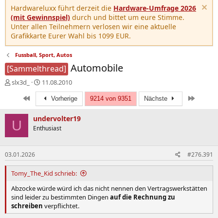
Hardwareluxx führt derzeit die
Hardware-Umfrage 2026
(mit Gewinnspiel)
durch und bittet um eure Stimme.
Unter allen Teilnehmern verlosen wir eine aktuelle
Grafikkarte Eurer Wahl bis 1099 EUR.
Fussball, Sport, Autos
Automobile
[Sammelthread]
E
E
slx3d_
11.08.2010
r
r
Erste
Letzte
s
s
Vorherige
9214 von 9351
Nächste
t
t
e
e
undervolter19
U
l
l
Enthusiast
l
l
e
t
r
a
03.01.2026
#276.391
m
Tomy_The_Kid schrieb:
Abzocke würde würd ich das nicht nennen den Vertragswerkstätten
sind leider zu bestimmten Dingen
auf die Rechnung zu
schreiben
verpflichtet.