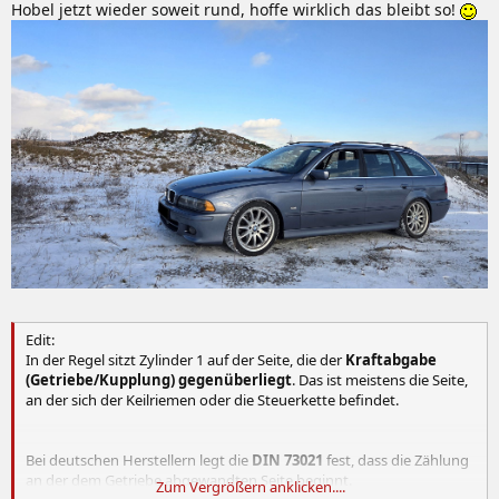
Hobel jetzt wieder soweit rund, hoffe wirklich das bleibt so!
Edit:
In der Regel sitzt Zylinder 1 auf der Seite, die der
Kraftabgabe
(Getriebe/Kupplung) gegenüberliegt
. Das ist meistens die Seite,
an der sich der Keilriemen oder die Steuerkette befindet.
Bei deutschen Herstellern legt die
DIN 73021
fest, dass die Zählung
an der dem Getriebe abgewandten Seite beginnt.
Zum Vergrößern anklicken....