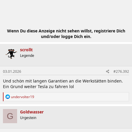
Wenn Du diese Anzeige nicht sehen willst, registriere Dich
und/oder logge Dich ein.
scrollt
Legende
03.01.2026
#276.392
Und schön mit langen Garantien an die Werkstätten binden.
Ein Grund weiter Tesla zu fahren lol
R
undervolter19
e
a
k
Goldwasser
G
t
Urgestein
i
o
n