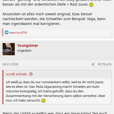
besser als mit der ordentlichen Delle + Rost zuvor.
Ansonsten ist alles noch soweit original, bzw. besser
nachlackiert worden, die Schweller zum Beispiel. Naja, kann
man irgendwann mal korrigieren.
R
qwertzui654
e
a
k
Youngtimer
t
Urgestein
i
o
n
04.01.2026
#276.416
e
n
:
scrollt schrieb:
ich weiß ja, dass du nur rumstänkern willst, weil es dir nicht passt,
wie es eben ist. Das Tesla Gigacasting macht Schäden am Auto
mitunter kostspielig. Ich hatte gehofft, dass du den
Zusammenhang mit der Versicherung dann selbst verstehst. Aber
nun, ich habs versucht.
Wenn der Unfall so heftig war, dass ein Gigacasting Teil auch