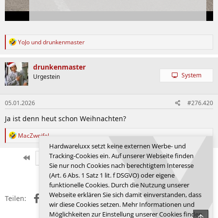
R
YoJo
und
drunkenmaster
e
a
k
drunkenmaster
t
System
Urgestein
i
o
n
05.01.2026
#276.420
e
n
Ja ist denn heut schon Weihnachten?
:
R
MacZweifel
e
Hardwareluxx setzt keine externen Werbe- und
a
Tracking-Cookies ein. Auf unserer Webseite finden
k
Erste
Letzte
Vorherige
9214 von 9351
Nächste
Sie nur noch Cookies nach berechtigtem Interesse
t
Anmelden, um zu antworten.
i
(Art. 6 Abs. 1 Satz 1 lit. f DSGVO) oder eigene
o
funktionelle Cookies. Durch die Nutzung unserer
n
Webseite erklären Sie sich damit einverstanden, dass
Facebook
X (Twitter)
Reddit
WhatsApp
E-Mail
Link
e
Teilen:
wir diese Cookies setzen. Mehr Informationen und
n
:
Möglichkeiten zur Einstellung unserer Cookies finden
Obe