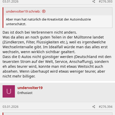
03.01.2026
#276.393
e
n
:
undervolter19 schrieb:
Aber man hat natürlich die Kreativität der Autoindustrie
unterschätzt.
Das ist doch bei Verbrennern nicht anders.
Was da alles an noch guten Teilen in der Mülltonne landet
(Zündkerzen, Filter, Flüssigkeiten etc.), weil es irgendwelche
Wechselintervalle gibt. Im Idealfall würde man das alles erst
wechseln, wenn wirklich sichtbar gealtert.
Dass die E-Autos nicht günstiger werden (Deutschland mit den
teuersten Strom auf der Welt, Service, Anschaffung), sondern
eh alles teurer wird, konnte man mit etwas Weitsicht auch
absehen. Wenn überhaupt wird etwas weniger teurer, aber
nicht mehr billiger.
undervolter19
U
Enthusiast
03.01.2026
#276.394