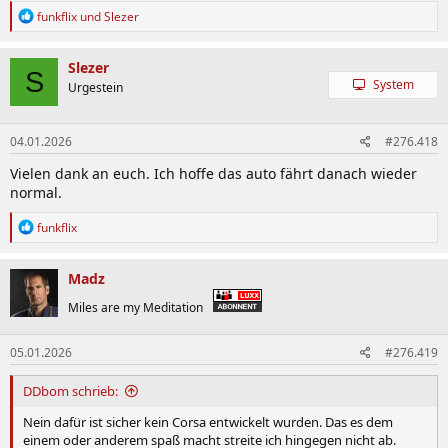
R
funkflix
und
Slezer
e
a
k
Slezer
S
t
System
Urgestein
i
o
n
04.01.2026
#276.418
e
n
Vielen dank an euch. Ich hoffe das auto fährt danach wieder
:
normal.
R
funkflix
e
a
k
Madz
t
i
Miles are my Meditation
o
n
05.01.2026
#276.419
e
n
:
DDbom schrieb:
Nein dafür ist sicher kein Corsa entwickelt wurden. Das es dem
einem oder anderem spaß macht streite ich hingegen nicht ab.