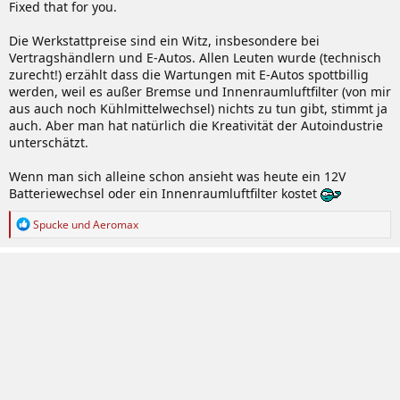
Fixed that for you.
Die Werkstattpreise sind ein Witz, insbesondere bei
Vertragshändlern und E-Autos. Allen Leuten wurde (technisch
zurecht!) erzählt dass die Wartungen mit E-Autos spottbillig
werden, weil es außer Bremse und Innenraumluftfilter (von mir
aus auch noch Kühlmittelwechsel) nichts zu tun gibt, stimmt ja
auch. Aber man hat natürlich die Kreativität der Autoindustrie
unterschätzt.
Wenn man sich alleine schon ansieht was heute ein 12V
Batteriewechsel oder ein Innenraumluftfilter kostet
R
Spucke
und
Aeromax
e
a
k
t
i
o
n
e
n
: