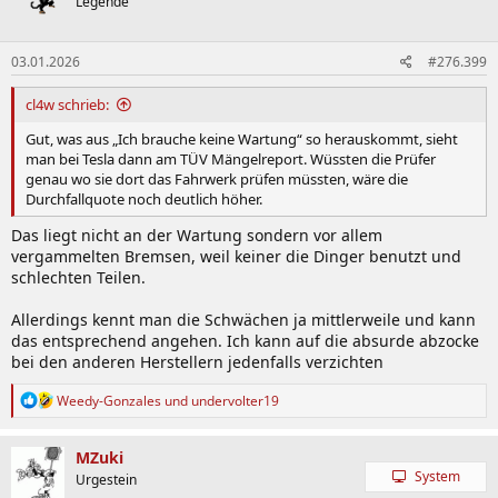
Legende
03.01.2026
#276.399
cl4w schrieb:
Gut, was aus „Ich brauche keine Wartung“ so herauskommt, sieht
man bei Tesla dann am TÜV Mängelreport. Wüssten die Prüfer
genau wo sie dort das Fahrwerk prüfen müssten, wäre die
Durchfallquote noch deutlich höher.
Das liegt nicht an der Wartung sondern vor allem
vergammelten Bremsen, weil keiner die Dinger benutzt und
schlechten Teilen.
Allerdings kennt man die Schwächen ja mittlerweile und kann
das entsprechend angehen. Ich kann auf die absurde abzocke
bei den anderen Herstellern jedenfalls verzichten
R
Weedy-Gonzales
und
undervolter19
e
a
k
MZuki
t
System
Urgestein
i