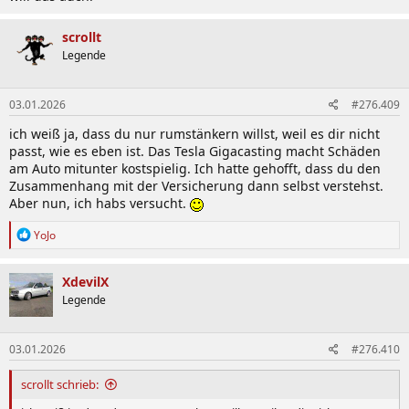
scrollt
Legende
03.01.2026
#276.409
ich weiß ja, dass du nur rumstänkern willst, weil es dir nicht
passt, wie es eben ist. Das Tesla Gigacasting macht Schäden
am Auto mitunter kostspielig. Ich hatte gehofft, dass du den
Zusammenhang mit der Versicherung dann selbst verstehst.
Aber nun, ich habs versucht.
R
YoJo
e
a
k
XdevilX
t
Legende
i
o
n
03.01.2026
#276.410
e
n
:
scrollt schrieb: