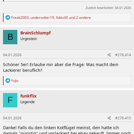
Zuletzt bearbeitet:
04.01.2026
Die wichtigsten Ausnahmen​
R
Freak2003
,
undervolter19
,
XdevilX
und 2 andere
e
a
k
BrainSchlumpf
B
Französische Motoren:
Hersteller wie Peugeot, Citroën und
t
Urgestein
Renault zählen oft umgekehrt (Zylinder 1 sitzt am Getriebe).
i
V- und Boxermotoren:
Hier ist Zylinder 1 meist der
o
n
vorderste Zylinder der linken Zylinderbank (aus Sicht der
04.01.2026
#276.414
e
Kraftabgabe nach vorn blickend).
n
Ältere VW/Porsche Boxermotoren:
Zylinder 1 liegt hier oft
Schöner 5er! Erlaube mir aber die Frage: Was macht dein
:
hinten rechts (an der Kraftabgabe).
Lackierer beruflich?
R
YoJo
e
a
k
funkflix
F
t
Legende
i
o
n
04.01.2026
#276.415
e
n
Danke! Falls du den linken Kotflügel meinst, den hatte ich
:
damals "günstig" und vorlackiert bei ebay gekauft. Immer noch