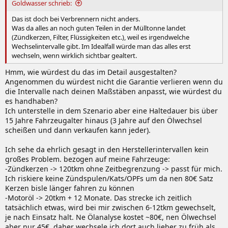
Goldwasser schrieb:
Das ist doch bei Verbrennern nicht anders.
Was da alles an noch guten Teilen in der Mülltonne landet
(Zündkerzen, Filter, Flüssigkeiten etc.), weil es irgendwelche
Wechselintervalle gibt. Im Idealfall würde man das alles erst
wechseln, wenn wirklich sichtbar gealtert.
Hmm, wie würdest du das im Detail ausgestalten?
Angenommen du würdest nicht die Garantie verlieren wenn du
die Intervalle nach deinen Maßstäben anpasst, wie würdest du
es handhaben?
Ich unterstelle in dem Szenario aber eine Haltedauer bis über
15 Jahre Fahrzeugalter hinaus (3 Jahre auf den Ölwechsel
scheißen und dann verkaufen kann jeder).
Ich sehe da ehrlich gesagt in den Herstellerintervallen kein
großes Problem. bezogen auf meine Fahrzeuge:
-Zündkerzen -> 120tkm ohne Zeitbegrenzung -> passt für mich.
Ich riskiere keine Zündspulen/Kats/OPFs um da nen 80€ Satz
Kerzen bisle länger fahren zu können
-Motoröl -> 20tkm + 12 Monate. Das strecke ich zeitlich
tatsächlich etwas, wird bei mir zwischen 6-12tkm gewechselt,
je nach Einsatz halt. Ne Ölanalyse kostet ~80€, nen Ölwechsel
aber nur 45€, daher wechsele ich dort auch lieber zu früh als