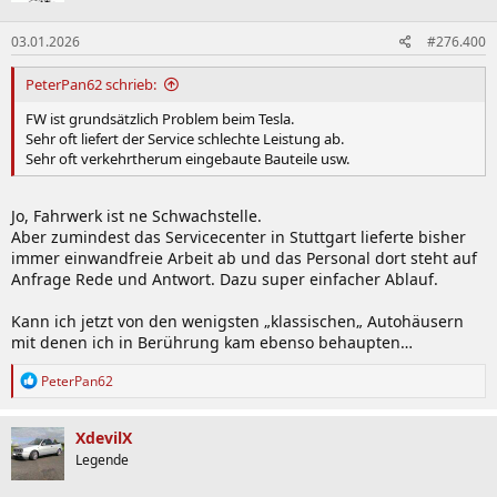
o
n
03.01.2026
#276.400
e
n
:
PeterPan62 schrieb:
FW ist grundsätzlich Problem beim Tesla.
Sehr oft liefert der Service schlechte Leistung ab.
Sehr oft verkehrtherum eingebaute Bauteile usw.
Jo, Fahrwerk ist ne Schwachstelle.
Aber zumindest das Servicecenter in Stuttgart lieferte bisher
immer einwandfreie Arbeit ab und das Personal dort steht auf
Anfrage Rede und Antwort. Dazu super einfacher Ablauf.
Kann ich jetzt von den wenigsten „klassischen„ Autohäusern
mit denen ich in Berührung kam ebenso behaupten…
R
PeterPan62
e
a
k
XdevilX
t
Legende
i
o