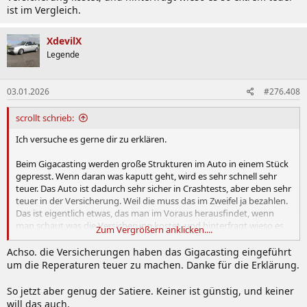
ist im Vergleich.
XdevilX
Legende
03.01.2026
#276.408
scrollt schrieb:
Ich versuche es gerne dir zu erklären.
Beim Gigacasting werden große Strukturen im Auto in einem Stück
gepresst. Wenn daran was kaputt geht, wird es sehr schnell sehr
teuer. Das Auto ist dadurch sehr sicher in Crashtests, aber eben sehr
teuer in der Versicherung. Weil die muss das im Zweifel ja bezahlen.
Das ist eigentlich etwas, das man im Voraus herausfindet, wenn
man schaut was die Versicherung kostet, und hinterfragt wieso es
Zum Vergrößern anklicken....
so extrem teuer ist im Vergleich.
Achso. die Versicherungen haben das Gigacasting eingeführt
um die Reperaturen teuer zu machen. Danke für die Erklärung.
So jetzt aber genug der Satiere. Keiner ist günstig, und keiner
will das auch.