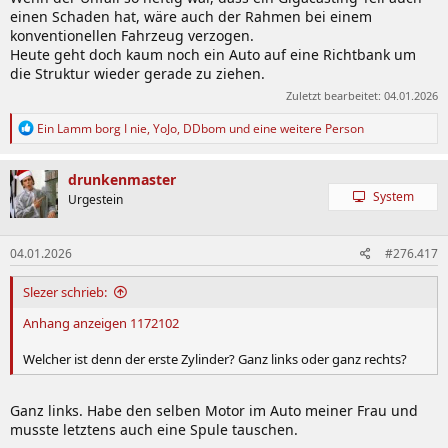
einen Schaden hat, wäre auch der Rahmen bei einem
konventionellen Fahrzeug verzogen.
Heute geht doch kaum noch ein Auto auf eine Richtbank um
die Struktur wieder gerade zu ziehen.
Zuletzt bearbeitet:
04.01.2026
R
Ein Lamm borg I nie
,
YoJo
,
DDbom
und eine weitere Person
e
a
k
drunkenmaster
t
System
Urgestein
i
o
n
04.01.2026
#276.417
e
n
:
Slezer schrieb:
Anhang anzeigen 1172102
Welcher ist denn der erste Zylinder? Ganz links oder ganz rechts?
Ganz links. Habe den selben Motor im Auto meiner Frau und
musste letztens auch eine Spule tauschen.