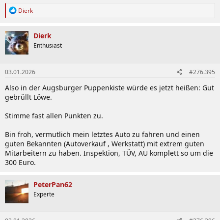
R
Dierk
e
a
k
Dierk
t
Enthusiast
i
o
n
03.01.2026
#276.395
e
n
Also in der Augsburger Puppenkiste würde es jetzt heißen: Gut
:
gebrüllt Löwe.
Stimme fast allen Punkten zu.
Bin froh, vermutlich mein letztes Auto zu fahren und einen
guten Bekannten (Autoverkauf , Werkstatt) mit extrem guten
Mitarbeitern zu haben. Inspektion, TÜV, AU komplett so um die
300 Euro.
PeterPan62
Experte