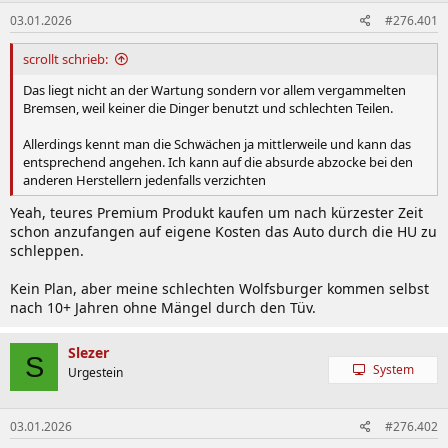
n
03.01.2026
#276.401
e
n
:
scrollt schrieb:
Das liegt nicht an der Wartung sondern vor allem vergammelten
Bremsen, weil keiner die Dinger benutzt und schlechten Teilen.
Allerdings kennt man die Schwächen ja mittlerweile und kann das
entsprechend angehen. Ich kann auf die absurde abzocke bei den
anderen Herstellern jedenfalls verzichten
Yeah, teures Premium Produkt kaufen um nach kürzester Zeit
schon anzufangen auf eigene Kosten das Auto durch die HU zu
schleppen.
Kein Plan, aber meine schlechten Wolfsburger kommen selbst
nach 10+ Jahren ohne Mängel durch den Tüv.
Slezer
S
System
Urgestein
03.01.2026
#276.402