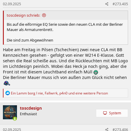
02.09.2025
#273.405
toscdesign schrieb:
Bis auf die eiförmige EQ Serie sowie den neuen CLA mit der Berliner
Mauer als Armaturenbrett.
Die sind zum Abgewöhnen
Habe am Freitag in Pilsen (Tschechien) zwei neue CLA mit BB
Kennzeichen gesehen - gefolgt von einer W214 E-Klasse. Gott
sehen die Real scheiße aus. Und die Rückleuchten mit MB Logo
im Lichtdesign peinlich. Wobei das Heck ja noch ging, aber die
Front ist mit diesem Leuchtband einfach Müll
Die Berliner Mauer muss ich von außen zum Glück nicht sehen
R
Ein Lamm borg I nie
,
Fallwrrk
,
p4n0
und eine weitere Person
e
a
k
toscdesign
t
System
Enthusiast
i
o
n
02.09.2025
#273.406
e