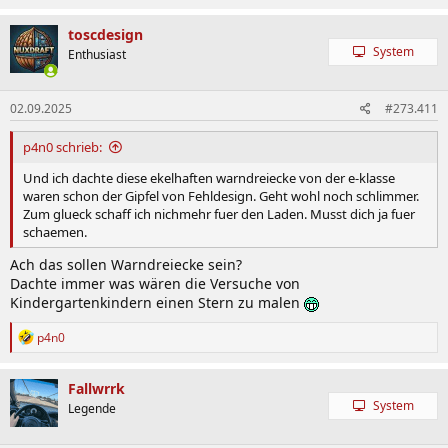
a
k
toscdesign
t
System
Enthusiast
i
o
n
02.09.2025
#273.411
e
n
:
p4n0 schrieb:
Und ich dachte diese ekelhaften warndreiecke von der e-klasse
waren schon der Gipfel von Fehldesign. Geht wohl noch schlimmer.
Zum glueck schaff ich nichmehr fuer den Laden. Musst dich ja fuer
schaemen.
Ach das sollen Warndreiecke sein?
Dachte immer was wären die Versuche von
Kindergartenkindern einen Stern zu malen
R
p4n0
e
a
k
Fallwrrk
t
System
Legende
i
o
n