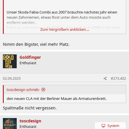
Unser Skoda Fabia Combi aus 2007 bräuchte nächstes Jahr einen
neuen Zahnriemen, etwas Rost unter dem Auto müsste auch
entfernt werden..
Fährt an sich noch gut die Möhre, aber noch mal 1400€ in die Kiste
Zum Vergrößern anklicken....
stecken halte ich für nicht sooo sinnvoll.
Nimm den Bigster, viel mehr Platz.
Skoda Scala/Octavia sind ebenfalls in der engeren Auswahl.
Goldfinger
Enthusiast
02.09.2025
#273.402
toscdesign schrieb:
den neuen CLA mit der Berliner Mauer als Armaturenbrett.
Spaltmaße nicht vergessen.
toscdesign
System
Enthusiast