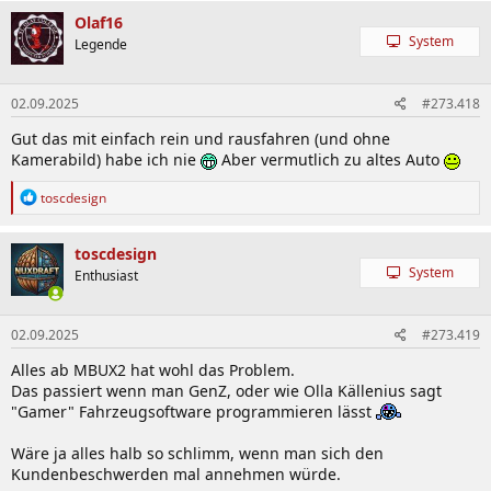
Olaf16
System
Legende
02.09.2025
#273.418
Gut das mit einfach rein und rausfahren (und ohne
Kamerabild) habe ich nie
Aber vermutlich zu altes Auto
R
toscdesign
e
a
k
toscdesign
t
System
Enthusiast
i
o
n
02.09.2025
#273.419
e
n
Alles ab MBUX2 hat wohl das Problem.
:
Das passiert wenn man GenZ, oder wie Olla Källenius sagt
"Gamer" Fahrzeugsoftware programmieren lässt
Wäre ja alles halb so schlimm, wenn man sich den
Kundenbeschwerden mal annehmen würde.