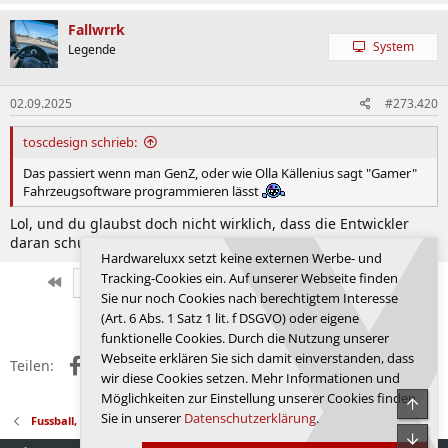
Fallwrrk
System
Legende
02.09.2025
#273.420
toscdesign schrieb:
Das passiert wenn man GenZ, oder wie Olla Källenius sagt "Gamer"
Fahrzeugsoftware programmieren lässt
Lol, und du glaubst doch nicht wirklich, dass die Entwickler
daran schuld sind, oder?
Hardwareluxx setzt keine externen Werbe- und
Tracking-Cookies ein. Auf unserer Webseite finden
Erste
Letzte
Vorherige
9114 von 9352
Nächste
Sie nur noch Cookies nach berechtigtem Interesse
Anmelden, um zu antworten.
(Art. 6 Abs. 1 Satz 1 lit. f DSGVO) oder eigene
funktionelle Cookies. Durch die Nutzung unserer
Webseite erklären Sie sich damit einverstanden, dass
Facebook
X (Twitter)
Reddit
WhatsApp
E-Mail
Link
Teilen:
wir diese Cookies setzen. Mehr Informationen und
Möglichkeiten zur Einstellung unserer Cookies finden
Obe
Sie in unserer
Datenschutzerklärung
.
Fussball, Sport, Autos
Unte