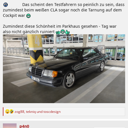
Das scheint den Testfahrern so peinlich zu sein, dass
zumindest beim weißen CLA sogar noch die Tarnung auf dem
Cockpit war
Zumindest diese Schönheit im Parkhaus gesehen - Tag war
also nicht gänzlich ruiniert
R
zog88
,
tekniq
und
toscdesign
e
a
k
p4n0