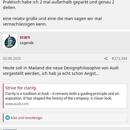
Praktisch habe ich 2 mal außerhalb geparkt und genau 2
dellen.
eine relativ große und eine die man sagen wir mal
vernachlässigen kann.
scars
Legende
02.09.2025
#273.394
Heute soll in Mailand die neue Designphilosophie von Audi
vorgestellt werden, ich hab ja echt schon Angst...
Strive for clarity.
Clarity is a tradition at Audi – it remains both a guiding principle and an
aspiration. It has shaped the history of the company. A closer look.
www.audi.com
R
Icke
und
toscdesign
e
a