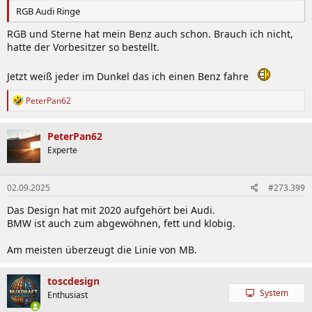
RGB Audi Ringe
RGB und Sterne hat mein Benz auch schon. Brauch ich nicht,
hatte der Vorbesitzer so bestellt.
Jetzt weiß jeder im Dunkel das ich einen Benz fahre
R
PeterPan62
e
a
k
PeterPan62
t
Experte
i
o
n
02.09.2025
#273.399
e
n
Das Design hat mit 2020 aufgehört bei Audi.
:
BMW ist auch zum abgewöhnen, fett und klobig.
Am meisten überzeugt die Linie von MB.
toscdesign
System
Enthusiast