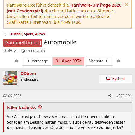
Hardwareluxx führt derzeit die
Hardware-Umfrage 2026
(mit Gewinnspiel)
durch und bittet um eure Stimme.
Unter allen Teilnehmern verlosen wir eine aktuelle
Grafikkarte Eurer Wahl bis 1099 EUR.
Fussball, Sport, Autos
Automobile
[Sammelthread]
E
E
slx3d_
11.08.2010
r
r
Erste
Letzte
s
s
Vorherige
9114 von 9352
Nächste
t
t
e
e
DDbom
l
l
System
Enthusiast
l
l
e
t
r
a
02.09.2025
#273.391
m
Fallwrrk schrieb:
Vor Allem ist ja nicht so als ob man selbst für unverschuldete
Schäden am Leasing haften muss. Glaube genau deswegen setzen
die meisten Leasingverträge doch auf ne Vollkasko voraus, oder?