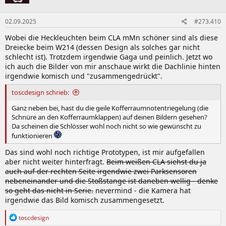
02.09.2025
#273.410
Wobei die Heckleuchten beim CLA mMn schöner sind als diese
Dreiecke beim W214 (dessen Design als solches gar nicht
schlecht ist). Trotzdem irgendwie Gaga und peinlich. Jetzt wo
ich auch die Bilder von mir anschaue wirkt die Dachlinie hinten
irgendwie komisch und "zusammengedrückt".
toscdesign schrieb:
Ganz neben bei, hast du die geile Kofferraumnotentriegelung (die
Schnüre an den Kofferraumklappen) auf deinen Bildern gesehen?
Da scheinen die Schlösser wohl noch nicht so wie gewünscht zu
funktionieren
Das sind wohl noch richtige Prototypen, ist mir aufgefallen
aber nicht weiter hinterfragt.
Beim weißen CLA siehst du ja
auch auf der rechten Seite irgendwie zwei Parksensoren
nebeneinander und die Stoßstange ist daneben wellig - denke
so geht das nicht in Serie.
nevermind - die Kamera hat
irgendwie das Bild komisch zusammengesetzt.
R
toscdesign
e