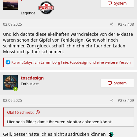
t
System
i
o
Legende
n
e
02.09.2025
#273.408
n
:
Und ich dachte diese ekelhaften warndreiecke von der e-klasse
waren schon der Gipfel von Fehldesign. Geht wohl noch
schlimmer. Zum glueck schaff ich nichmehr fuer den Laden.
Musst dich ja fuer schaemen.
R
KurantRubys
,
Ein Lamm borg I nie
,
toscdesign
und eine weitere Person
e
a
k
toscdesign
t
System
Enthusiast
i
o
n
02.09.2025
#273.409
e
n
:
Olaf16 schrieb:
Hier noch Bilder, damit ihr euren Monitor ankotzen könnt:
Geil, besser hätte ich es nicht ausdrücken können