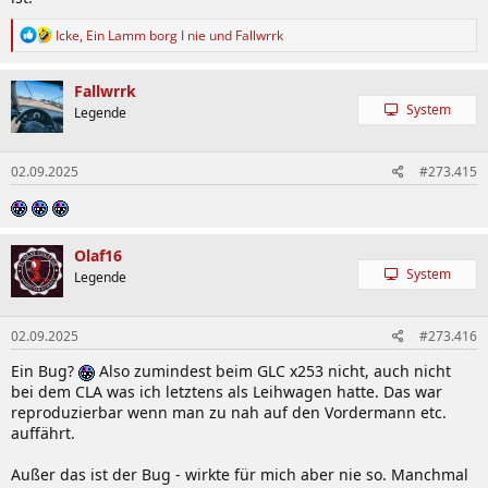
R
Icke
,
Ein Lamm borg I nie
und
Fallwrrk
e
a
k
Fallwrrk
t
System
Legende
i
o
n
02.09.2025
#273.415
e
n
:
Olaf16
System
Legende
02.09.2025
#273.416
Ein Bug?
Also zumindest beim GLC x253 nicht, auch nicht
bei dem CLA was ich letztens als Leihwagen hatte. Das war
reproduzierbar wenn man zu nah auf den Vordermann etc.
auffährt.
Außer das ist der Bug - wirkte für mich aber nie so. Manchmal