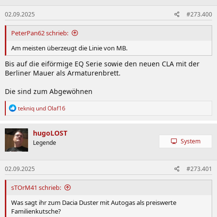
02.09.2025
#273.400
PeterPan62 schrieb:
Am meisten überzeugt die Linie von MB.
Bis auf die eiförmige EQ Serie sowie den neuen CLA mit der
Berliner Mauer als Armaturenbrett.
Die sind zum Abgewöhnen
R
tekniq
und
Olaf16
e
a
k
hugoLOST
t
System
Legende
i
o
n
02.09.2025
#273.401
e
n
:
sTOrM41 schrieb:
Was sagt ihr zum Dacia Duster mit Autogas als preiswerte
Familienkutsche?