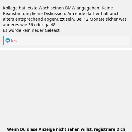
Kollege hat letzte Woch seinen BMW angegeben. Keine
Beanstantung keine Diskussion. Am ende darf er halt auch
alters entsprechend abgenutzt sein. Bei 12 Monate sicher was
anderes wie 36 oder ga 48.
Es wurde kein neuer Geleast.
R
Icke
e
a
k
t
i
o
n
e
n
:
Wenn Du diese Anzeige nicht sehen willst, registriere Dich