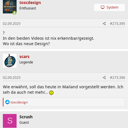
k
toscdesign
t
System
Enthusiast
i
o
n
02.09.2025
#273.395
e
n
?
:
In den beiden Videos ist nix erkennbar/gezeigt.
Wo ist das neue Design?
scars
Legende
02.09.2025
#273.396
Wie erwähnt, soll das heute in Mailand vorgestellt werden. Ich
seh da auch net mehr...
R
toscdesign
e
a
k
Scrush
S
t
Guest
i