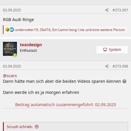
o
n
02.09.2025
#273.397
e
n
RGB Audi Ringe
:
R
undervolter19
,
Olaf16
,
Ein Lamm borg I nie
und eine weitere Person
e
a
k
toscdesign
t
System
Enthusiast
i
o
n
02.09.2025
#273.398
e
n
@scars
:
Dann hätte man sich aber die beiden Videos sparen können 😆
Dann werde ich es ja morgen erfahren
Beitrag automatisch zusammengeführt:
02.09.2025
Scrush schrieb: