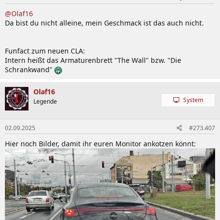
n
@Olaf16
:
Da bist du nicht alleine, mein Geschmack ist das auch nicht.
Funfact zum neuen CLA:
Intern heißt das Armaturenbrett "The Wall" bzw. "Die
Schrankwand"
Olaf16
System
Legende
02.09.2025
#273.407
Hier noch Bilder, damit ihr euren Monitor ankotzen könnt: