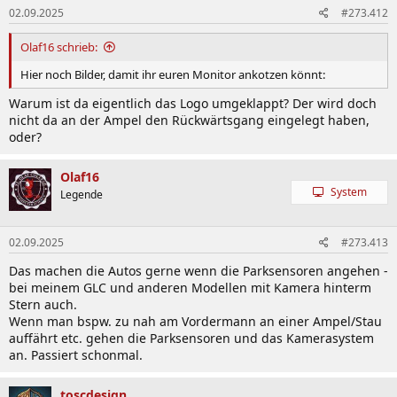
02.09.2025
#273.412
e
n
:
Olaf16 schrieb:
Hier noch Bilder, damit ihr euren Monitor ankotzen könnt:
Warum ist da eigentlich das Logo umgeklappt? Der wird doch
nicht da an der Ampel den Rückwärtsgang eingelegt haben,
oder?
Olaf16
System
Legende
02.09.2025
#273.413
Das machen die Autos gerne wenn die Parksensoren angehen -
bei meinem GLC und anderen Modellen mit Kamera hinterm
Stern auch.
Wenn man bspw. zu nah am Vordermann an einer Ampel/Stau
auffährt etc. gehen die Parksensoren und das Kamerasystem
an. Passiert schonmal.
toscdesign