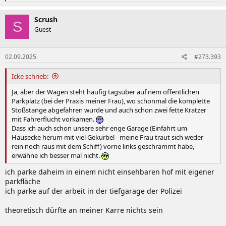
e
a
k
Scrush
S
t
Guest
i
o
n
02.09.2025
#273.393
e
n
:
Icke schrieb:
Ja, aber der Wagen steht häufig tagsüber auf nem öffentlichen
Parkplatz (bei der Praxis meiner Frau), wo schonmal die komplette
Stoßstange abgefahren wurde und auch schon zwei fette Kratzer
mit Fahrerflucht vorkamen.
Dass ich auch schon unsere sehr enge Garage (Einfahrt um
Hausecke herum mit viel Gekurbel - meine Frau traut sich weder
rein noch raus mit dem Schiff) vorne links geschrammt habe,
erwähne ich besser mal nicht.
ich parke daheim in einem nicht einsehbaren hof mit eigener
parkfläche
ich parke auf der arbeit in der tiefgarage der Polizei
theoretisch dürfte an meiner Karre nichts sein