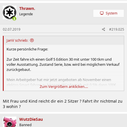
Thrawn.
System
Legende
02.07.2019
#219.025
JanV schrieb:
Kurze persönliche Frage:
Zur Zeit fahre ich einen Golf 5 Edition 30 mit unter 100 tkm und
voller Ausstattung. Zustand Serie, bzw. wird bei möglichem Verkauf
zurückgebaut.
Mein Arbeitgeber hat mir jetzt angeboten ab November einen
elektro Smart fahren zu können. Würde mich mit 0,5% dann 100€
Zum Vergrößern anklicken....
brutto im Monat kosten, alles inklusive. Laden kann ich auf der
Arbeit mit Schnellladesäule und zu Hause auch problemlos (ohne
Schnellladesäule natürlich).
Mit Frau und Kind reicht dir ein 2 Sitzer ? Fahrt ihr nichtmal zu
3 wohin ?
Ich fahre im Jahr ca. 10tkm, im Sommer und bei schönem Wetter
hauptsächlich Fahrrad. Das heißt, dass mein Golf jetzt eh schon seit
WutzDieSau
3 Wochen nur rumsteht. Den im Winter und nur bei schlechtwetter
Banned
zu vergurken ist mir eigentlich zu schade, dazu steht der einfach