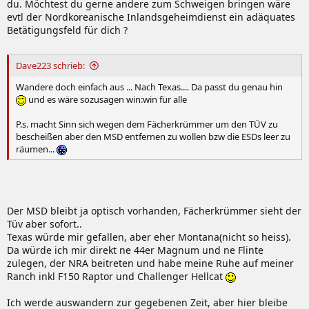
du. Möchtest du gerne andere zum Schweigen bringen wäre
evtl der Nordkoreanische Inlandsgeheimdienst ein adäquates
Betätigungsfeld für dich ?
Dave223 schrieb:
Wandere doch einfach aus ... Nach Texas.... Da passt du genau hin
und es wäre sozusagen win:win für alle
P.s. macht Sinn sich wegen dem Fächerkrümmer um den TÜV zu
bescheißen aber den MSD entfernen zu wollen bzw die ESDs leer zu
räumen...
Der MSD bleibt ja optisch vorhanden, Fächerkrümmer sieht der
Tüv aber sofort..
Texas würde mir gefallen, aber eher Montana(nicht so heiss).
Da würde ich mir direkt ne 44er Magnum und ne Flinte
zulegen, der NRA beitreten und habe meine Ruhe auf meiner
Ranch inkl F150 Raptor und Challenger Hellcat
Ich werde auswandern zur gegebenen Zeit, aber hier bleibe