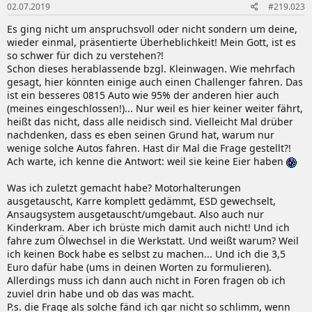
02.07.2019
#219.023
Es ging nicht um anspruchsvoll oder nicht sondern um deine,
wieder einmal, präsentierte Überheblichkeit! Mein Gott, ist es
so schwer für dich zu verstehen?!
Schon dieses herablassende bzgl. Kleinwagen. Wie mehrfach
gesagt, hier könnten einige auch einen Challenger fahren. Das
ist ein besseres 0815 Auto wie 95% der anderen hier auch
(meines eingeschlossen!)... Nur weil es hier keiner weiter fährt,
heißt das nicht, dass alle neidisch sind. Vielleicht Mal drüber
nachdenken, dass es eben seinen Grund hat, warum nur
wenige solche Autos fahren. Hast dir Mal die Frage gestellt?!
Ach warte, ich kenne die Antwort: weil sie keine Eier haben
Was ich zuletzt gemacht habe? Motorhalterungen
ausgetauscht, Karre komplett gedämmt, ESD gewechselt,
Ansaugsystem ausgetauscht/umgebaut. Also auch nur
Kinderkram. Aber ich brüste mich damit auch nicht! Und ich
fahre zum Ölwechsel in die Werkstatt. Und weißt warum? Weil
ich keinen Bock habe es selbst zu machen... Und ich die 3,5
Euro dafür habe (ums in deinen Worten zu formulieren).
Allerdings muss ich dann auch nicht in Foren fragen ob ich
zuviel drin habe und ob das was macht.
P.s. die Frage als solche fänd ich gar nicht so schlimm, wenn