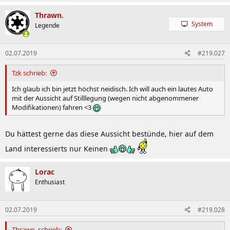
Was würdet ihr machen? Auf das "Prestige" verzichten mit dem
Edition und den Smart fahren? An sich ist das schon recht easy,
Thrawn.
keine Sorgen mehr um Reparaturen, Verschleiß, Spritkosten und so
System
Legende
weiter. Dafür dann einen Smart?
Rein logisch reicht ein Smart aus. Ich bin mit meiner Freundin, 10
Monate altes Kind und Hund zu Hause, wir haben noch nen A4
02.07.2019
#219.027
Avant und im Golf fahre ich eh meist alleine.
Tzk schrieb:
So recht kann ich mich noch nicht damit anfreunden den geliebten
GTI abzugeben... Was meint ihr? Ich brauche Input.
Ich glaub ich bin jetzt höchst neidisch. Ich will auch ein lautes Auto
mit der Aussicht auf Stilllegung (wegen nicht abgenommener
Modifikationen) fahren <3
Du hättest gerne das diese Aussicht bestünde, hier auf dem
Land interessierts nur Keinen
Lorac
Enthusiast
02.07.2019
#219.028
Thrawn. schrieb: