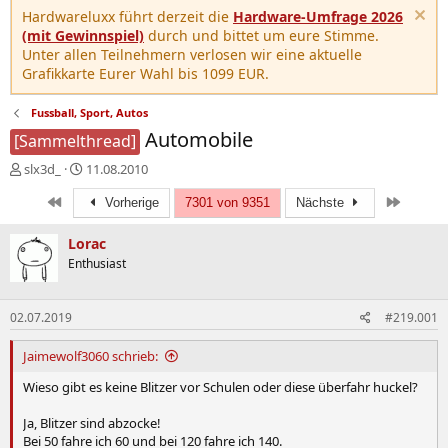
Hardwareluxx führt derzeit die
Hardware-Umfrage 2026
(mit Gewinnspiel)
durch und bittet um eure Stimme.
Unter allen Teilnehmern verlosen wir eine aktuelle
Grafikkarte Eurer Wahl bis 1099 EUR.
Fussball, Sport, Autos
Automobile
[Sammelthread]
E
E
slx3d_
11.08.2010
r
r
Erste
Letzte
s
s
Vorherige
7301 von 9351
Nächste
t
t
e
e
Lorac
l
l
Enthusiast
l
l
e
t
r
a
02.07.2019
#219.001
m
Jaimewolf3060 schrieb:
Wieso gibt es keine Blitzer vor Schulen oder diese überfahr huckel?
Ja, Blitzer sind abzocke!
Bei 50 fahre ich 60 und bei 120 fahre ich 140.