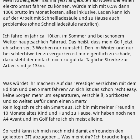
Mein Arbeitgeber hat mir jetzt angeboten ab November einen
elektro Smart fahren zu können. Würde mich mit 0,5% dann
100€ brutto im Monat kosten, alles inklusive. Laden kann ich
auf der Arbeit mit Schnellladesäule und zu Hause auch
problemlos (ohne Schnellladesäule natürlich).
Ich fahre im Jahr ca. 10tkm, im Sommer und bei schönem
Wetter hauptsächlich Fahrrad. Das heißt, dass mein Golf jetzt
eh schon seit 3 Wochen nur rumsteht. Den im Winter und nur
bei schlechtwetter zu vergurken ist mir eigentlich zu schade,
dazu steht der einfach noch zu gut da. Tägliche Strecke zur
Arbeit sind je 13km.
Was würdet ihr machen? Auf das "Prestige" verzichten mit dem
Edition und den Smart fahren? An sich ist das schon recht easy,
keine Sorgen mehr um Reparaturen, Verschleiß, Spritkosten
und so weiter. Dafür dann einen Smart?
Rein logisch reicht ein Smart aus. Ich bin mit meiner Freundin,
10 Monate altes Kind und Hund zu Hause, wir haben noch nen
A4 Avant und im Golf fahre ich eh meist alleine.
So recht kann ich mich noch nicht damit anfreunden den
geliebten GTI abzugeben... Was meint ihr? Ich brauche Input.