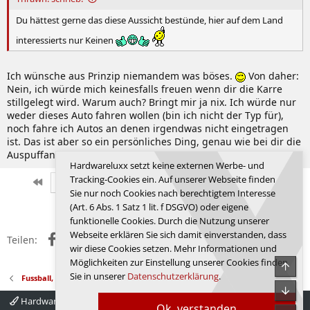
Du hättest gerne das diese Aussicht bestünde, hier auf dem Land
interessierts nur Keinen
Ich wünsche aus Prinzip niemandem was böses.
Von daher:
Nein, ich würde mich keinesfalls freuen wenn dir die Karre
stillgelegt wird. Warum auch? Bringt mir ja nix. Ich würde nur
weder dieses Auto fahren wollen (bin ich nicht der Typ für),
noch fahre ich Autos an denen irgendwas nicht eingetragen
ist. Das ist aber so ein persönliches Ding, genau wie bei dir die
Auspuffanlage.
Hardwareluxx setzt keine externen Werbe- und
Tracking-Cookies ein. Auf unserer Webseite finden
Erste
Letzte
Vorherige
7301 von 9351
Nächste
Sie nur noch Cookies nach berechtigtem Interesse
Anmelden, um zu antworten.
(Art. 6 Abs. 1 Satz 1 lit. f DSGVO) oder eigene
funktionelle Cookies. Durch die Nutzung unserer
Webseite erklären Sie sich damit einverstanden, dass
Facebook
X (Twitter)
Reddit
WhatsApp
E-Mail
Link
Teilen:
wir diese Cookies setzen. Mehr Informationen und
Möglichkeiten zur Einstellung unserer Cookies finden
Obe
Sie in unserer
Datenschutzerklärung
.
Fussball, Sport, Autos
Unte
Hardwareluxx 4.0
Deutsch
Ok, verstanden