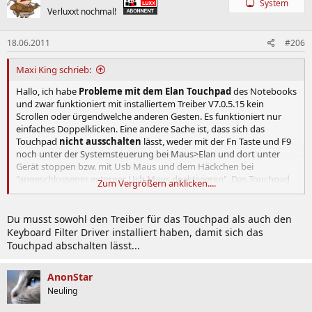
System
Verluxxt nochmal!
18.06.2011
#206
Maxi King schrieb:
Hallo, ich habe
Probleme mit dem Elan Touchpad
des Notebooks
und zwar funktioniert mit installiertem Treiber V7.0.5.15 kein
Scrollen oder ürgendwelche anderen Gesten. Es funktioniert nur
einfaches Doppelklicken. Eine andere Sache ist, dass sich das
Touchpad
nicht ausschalten
lässt, weder mit der Fn Taste und F9
noch unter der Systemsteuerung bei Maus>Elan und dort unter
Gerät stoppen bzw. mit Usb Maus und dem Häckchen bei
"angeschlossener externer Usb Maus deaktivieren". Das Touchpad
Zum Vergrößern anklicken....
läuft weiter und ist höchst sensibel dabei, was nervig werden kann
beim Spielen oder Schreiben.
Auch ein Deinstallieren des Treibers unter Geräte-Manager und eine
Du musst sowohl den Treiber für das Touchpad als auch den
Neuinstallation ändert nichts. Seltsamerweise funktioniert das
Keyboard Filter Driver installiert haben, damit sich das
Scrollen mit deinstalliertem Treiber. Dies kann aber keine
Touchpad abschalten lässt...
Dauerlösung sein, denn das Touchpad muss doch ürgendwie
deaktivierbar sein.
AnonStar
Hat jemand ähnliche Probleme oder
Lösungsvorschläg?
Neuling