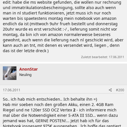
edit: habe die ms website gefunden, die wollen nur rechnung
und immatrikulationsbescheinigung, sollte also auch wenn
man in nl studiert funktionieren, jetzt muss ich nur noch
warten bis spaetestens montag mein notebook von amazon
endlich da ist (mittwoch 9uhr frueh bestellt und donnerstag
20uhr wurde es erst verschickt :-/ , lieferung somit nicht vor
montag, da bin ich von amazon normalerweise besseres
gewohnt, auch wenn die lieferung nach nl geschickt wird, aber
kann auch an tnt, mit denen es versendet wird, liegen , denn
das ist der letzte dreck )
Zuletzt bearbeitet:
17.06.2011
AnonStar
Neuling
17.06.2011
#200
So.. ich hab mich entschieden.. Ich behalte ihn =)
Hab mir soeben noch den großen Akku, einen 2. 4GB Ram
Riegel und ne 120er SSD OCZ Vertex
2
- ich informiere mich
mal über die Notwendigkeit einer S-ATA III SSD... wenn dazu
jemand was hat, GERNE POSTEN!... Jetzt hab ich für das
Notebook insgesamt 975€ ausgegeben.. Ich hoffe das rentiert