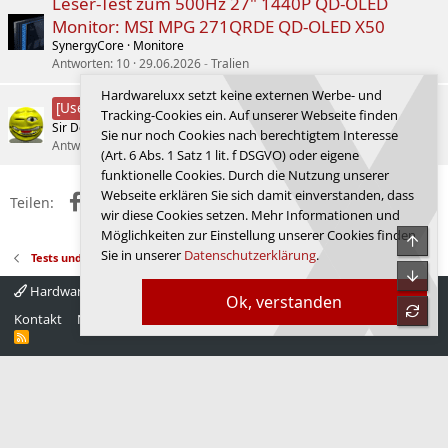
Leser-Test zum 500Hz 27" 1440P QD-OLED
Monitor: MSI MPG 271QRDE QD-OLED X50
SynergyCore
Monitore
Antworten
10
29.06.2026
Tralien
Hardwareluxx setzt keine externen Werbe- und
Test der Valkyrie V360 LCD
[User-Review]
Tracking-Cookies ein. Auf unserer Webseite finden
Sir Demencia
Wasserkühlung
Sie nur noch Cookies nach berechtigtem Interesse
Antworten
0
02.12.2025
Sir Demencia
(Art. 6 Abs. 1 Satz 1 lit. f DSGVO) oder eigene
funktionelle Cookies. Durch die Nutzung unserer
Webseite erklären Sie sich damit einverstanden, dass
Facebook
X (Twitter)
Reddit
WhatsApp
E-Mail
Link
Teilen:
wir diese Cookies setzen. Mehr Informationen und
Möglichkeiten zur Einstellung unserer Cookies finden
Obe
Sie in unserer
Datenschutzerklärung
.
Tests und Userreviews
Unte
Hardwareluxx 4.0
Deutsch
Ok, verstanden
refre
Kontakt
Nutzungsbedingungen
Datenschutz
Hilfe
Startseite
R
S
S