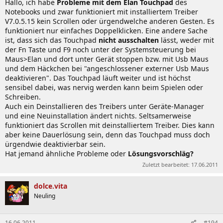
Hallo, ich habe
Probleme mit dem Elan Touchpad
des
Notebooks und zwar funktioniert mit installiertem Treiber
V7.0.5.15 kein Scrollen oder ürgendwelche anderen Gesten. Es
funktioniert nur einfaches Doppelklicken. Eine andere Sache
ist, dass sich das Touchpad
nicht ausschalten
lässt, weder mit
der Fn Taste und F9 noch unter der Systemsteuerung bei
Maus>Elan und dort unter Gerät stoppen bzw. mit Usb Maus
und dem Häckchen bei "angeschlossener externer Usb Maus
deaktivieren". Das Touchpad läuft weiter und ist höchst
sensibel dabei, was nervig werden kann beim Spielen oder
Schreiben.
Auch ein Deinstallieren des Treibers unter Geräte-Manager
und eine Neuinstallation ändert nichts. Seltsamerweise
funktioniert das Scrollen mit deinstalliertem Treiber. Dies kann
aber keine Dauerlösung sein, denn das Touchpad muss doch
ürgendwie deaktivierbar sein.
Hat jemand ähnliche Probleme oder
Lösungsvorschläg?
Zuletzt bearbeitet:
17.06.2011
dolce.vita
Neuling
16.06.2011
#194