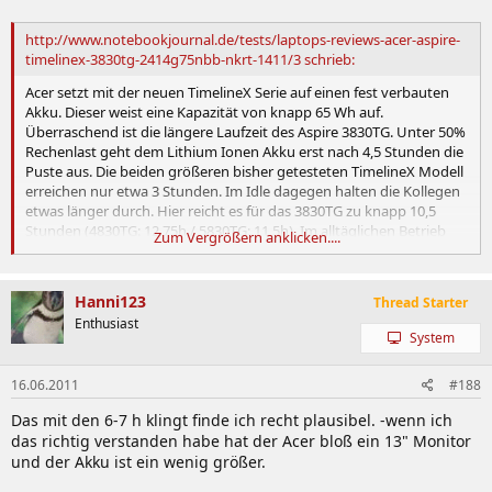
http://www.notebookjournal.de/tests/laptops-reviews-acer-aspire-
timelinex-3830tg-2414g75nbb-nkrt-1411/3 schrieb:
Acer setzt mit der neuen TimelineX Serie auf einen fest verbauten
Akku. Dieser weist eine Kapazität von knapp 65 Wh auf.
Überraschend ist die längere Laufzeit des Aspire 3830TG. Unter 50%
Rechenlast geht dem Lithium Ionen Akku erst nach 4,5 Stunden die
Puste aus. Die beiden größeren bisher getesteten TimelineX Modell
erreichen nur etwa 3 Stunden. Im Idle dagegen halten die Kollegen
etwas länger durch. Hier reicht es für das 3830TG zu knapp 10,5
Stunden (4830TG: 12,75h / 5830TG: 11,5h). Im alltäglichen Betrieb
Zum Vergrößern anklicken....
mit hoher Displayhelligkeit (im Rahmen der Möglichkeiten) und
eingeschaltetem W-LAN kann eine Akkulaufzeit von 6 -7 Stunden
eingerechnet werden.
Hanni123
Thread Starter
Enthusiast
System
16.06.2011
#188
Das mit den 6-7 h klingt finde ich recht plausibel. -wenn ich
das richtig verstanden habe hat der Acer bloß ein 13" Monitor
und der Akku ist ein wenig größer.