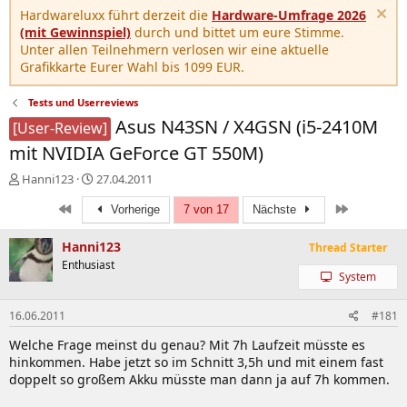
Hardwareluxx führt derzeit die
Hardware-Umfrage 2026
(mit Gewinnspiel)
durch und bittet um eure Stimme.
Unter allen Teilnehmern verlosen wir eine aktuelle
Grafikkarte Eurer Wahl bis 1099 EUR.
Tests und Userreviews
Asus N43SN / X4GSN (i5-2410M
[User-Review]
mit NVIDIA GeForce GT 550M)
E
E
Hanni123
27.04.2011
r
r
Erste
Letzte
s
s
Vorherige
7 von 17
Nächste
t
t
e
e
Hanni123
Thread Starter
l
l
Enthusiast
l
l
System
e
t
r
a
16.06.2011
#181
m
Welche Frage meinst du genau? Mit 7h Laufzeit müsste es
hinkommen. Habe jetzt so im Schnitt 3,5h und mit einem fast
doppelt so großem Akku müsste man dann ja auf 7h kommen.