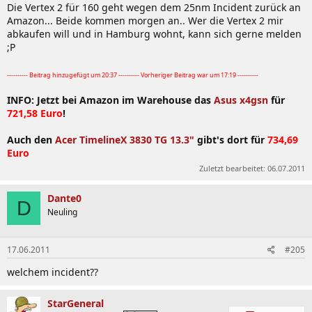
Die Vertex 2 für 160 geht wegen dem 25nm Incident zurück an
Amazon... Beide kommen morgen an.. Wer die Vertex 2 mir
abkaufen will und in Hamburg wohnt, kann sich gerne melden
;P
---------- Beitrag hinzugefügt um 20:37 ---------- Vorheriger Beitrag war um 17:19 ----------
INFO: Jetzt bei Amazon im Warehouse das
Asus x4gsn
für
721,58 Euro
!
Auch den
Acer TimelineX 3830 TG 13.3"
gibt's dort für
734,69
Euro
Zuletzt bearbeitet:
06.07.2011
Dante0
D
Neuling
17.06.2011
#205
welchem incident??
StarGeneral