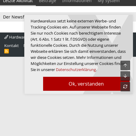
Letzte Aktivität
Beiträge
Informationen
My System
Der Newsfeed ist zur Zeit leer.
Hardwareluxx setzt keine externen Werbe- und
Tracking-Cookies ein. Auf unserer Webseite finden
Sie nur noch Cookies nach berechtigtem Interesse
Hardwareluxx 4.0
Deutsch
(Art. 6 Abs. 1 Satz 1 lit. f DSGVO) oder eigene
funktionelle Cookies. Durch die Nutzung unserer
Kontakt
Nutzungsbedingungen
Datenschutz
Hilfe
Startseite
R
Webseite erklären Sie sich damit einverstanden, dass
S
wir diese Cookies setzen. Mehr Informationen und
S
Möglichkeiten zur Einstellung unserer Cookies finden
Obe
Sie in unserer
Datenschutzerklärung
.
Unte
Ok, verstanden
refre