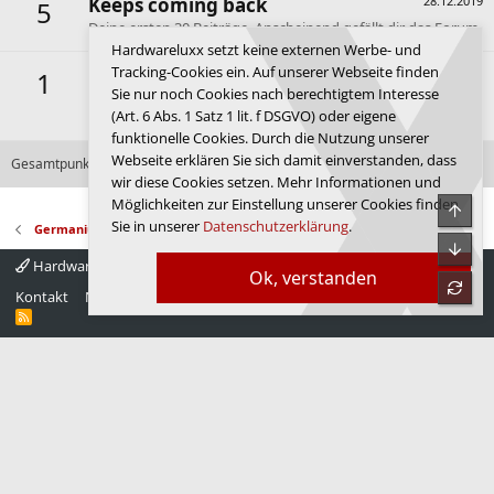
Keeps coming back
28.12.2019
5
Deine ersten 30 Beiträge. Anscheinend gefällt dir das Forum.
Hardwareluxx setzt keine externen Werbe- und
Tracking-Cookies ein. Auf unserer Webseite finden
First message
28.12.2019
1
Sie nur noch Cookies nach berechtigtem Interesse
Dein erster Beitrag. Hallo und willkommen im Forum de
(Art. 6 Abs. 1 Satz 1 lit. f DSGVO) oder eigene
Luxx.
funktionelle Cookies. Durch die Nutzung unserer
Webseite erklären Sie sich damit einverstanden, dass
Gesamtpunktzahl: 173
Alle verfügbaren Erfolge anzeigen
wir diese Cookies setzen. Mehr Informationen und
Möglichkeiten zur Einstellung unserer Cookies finden
Obe
Sie in unserer
Datenschutzerklärung
.
Germanium
Unte
Hardwareluxx 4.0
Deutsch
Ok, verstanden
refre
Kontakt
Nutzungsbedingungen
Datenschutz
Hilfe
Startseite
R
S
S