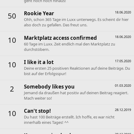
geht noch hoch hinaus!
Rookie Year
18.06.2020
50
Ohh, schon 365 Tage im Luxx unterwegs. Es scheint dir hier
also doch zu gefallen. Das freut uns.
Marktplatz access confirmed
18.06.2020
10
60 Tage im Luxx. Zeit endlich mal den Marktplatz zu
durchstöbern.
I like it a lot
17.05.2020
10
Deine ersten 25 positiven Reaktionen auf deine Beiträge. Du
bist auf der Erfolgsspur!
Somebody likes you
01.03.2020
2
Jemand da draußen hat positiv auf deinen Beitrag reagiert.
Mach weiter so!
Can't stop!
28.12.2019
10
Du hast 100 Beiträge erstellt. Ich hoffe, es war nicht
innerhalb eines Tages! ^^