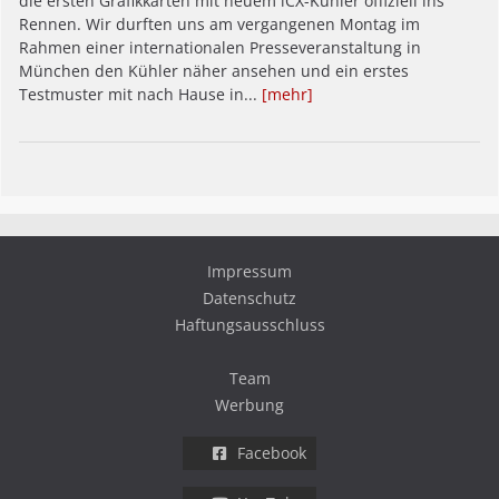
die ersten Grafikkarten mit neuem iCX-Kühler offiziell ins
Rennen. Wir durften uns am vergangenen Montag im
Rahmen einer internationalen Presseveranstaltung in
München den Kühler näher ansehen und ein erstes
Testmuster mit nach Hause in...
[mehr]
Impressum
Datenschutz
Haftungsausschluss
Team
Werbung
Facebook