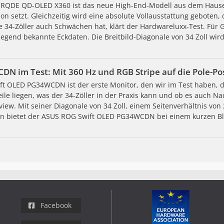
QDE QD-OLED X360 ist das neue High-End-Modell aus dem Hause M
n setzt. Gleichzeitig wird eine absolute Vollausstattung geboten,
ue 34-Zöller auch Schwächen hat, klärt der Hardwareluxx-Test. Für
egend bekannte Eckdaten. Die Breitbild-Diagonale von 34 Zoll wird 
N im Test: Mit 360 Hz und RGB Stripe auf die Pole-Pos
t OLED PG34WCDN ist der erste Monitor, den wir im Test haben, 
eile liegen, was der 34-Zöller in der Praxis kann und ob es auch Nac
iew. Mit seiner Diagonale von 34 Zoll, einem Seitenverhältnis von
en bietet der ASUS ROG Swift OLED PG34WCDN bei einem kurzen Bli
Facebook