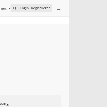
Open Internes Submenu
Login
Registrieren
rnes
ssung