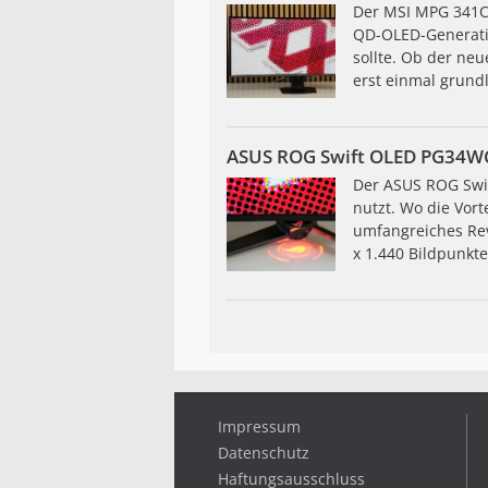
Der MSI MPG 341CR
QD-OLED-Generatio
sollte. Ob der ne
erst einmal grundl
ASUS ROG Swift OLED PG34WCD
Der ASUS ROG Swif
nutzt. Wo die Vort
umfangreiches Rev
x 1.440 Bildpunkt
Impressum
Datenschutz
Haftungsausschluss