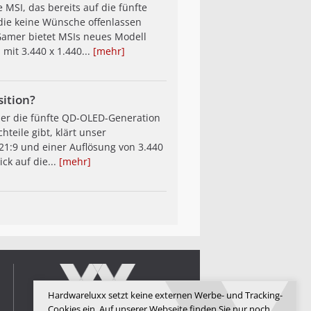
SI, das bereits auf die fünfte
 die keine Wünsche offenlassen
 Gamer bietet MSIs neues Modell
mit 3.440 x 1.440...
[mehr]
ition?
der die fünfte QD-OLED-Generation
hteile gibt, klärt unser
 21:9 und einer Auflösung von 3.440
ck auf die...
[mehr]
Hardwareluxx setzt keine externen Werbe- und Tracking-
Cookies ein. Auf unserer Webseite finden Sie nur noch