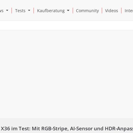
Open News Submenu
Open Tests Submenu
Open Kaufberatung Submenu
ws
Tests
Kaufberatung
Community
Videos
Inte
36 im Test: Mit RGB-Stripe, AI-Sensor und HDR-Anpa