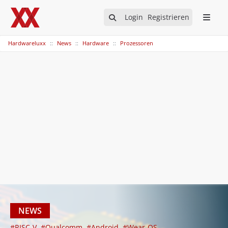
Login
Registrieren
Hardwareluxx
News
Hardware
Prozessoren
NEWS
#RISC-V
#Qualcomm
#Android
#Wear-OS