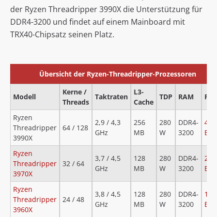
der Ryzen Threadripper 3990X die Unterstützung für
DDR4-3200 und findet auf einem Mainboard mit
TRX40-Chipsatz seinen Platz.
Übersicht der Ryzen-Threadripper-Prozessoren
Kerne /
L3-
Modell
Taktraten
TDP
RAM
Pre
Threads
Cache
Ryzen
2,9 / 4,3
256
280
DDR4-
4.2
Threadripper
64 / 128
GHz
MB
W
3200
Eur
3990X
Ryzen
3,7 / 4,5
128
280
DDR4-
2.0
Threadripper
32 / 64
GHz
MB
W
3200
Eur
3970X
Ryzen
3,8 / 4,5
128
280
DDR4-
1.4
Threadripper
24 / 48
GHz
MB
W
3200
Eur
3960X