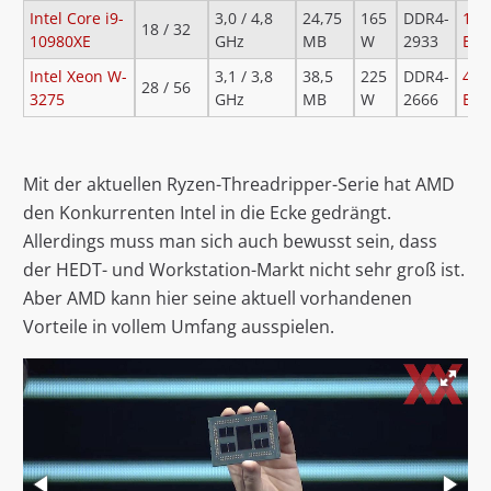
Intel Core i9-
3,0 / 4,8
24,75
165
DDR4-
1.1
18 / 32
10980XE
GHz
MB
W
2933
Eur
Intel Xeon W-
3,1 / 3,8
38,5
225
DDR4-
4.9
28 / 56
3275
GHz
MB
W
2666
Eur
Mit der aktuellen Ryzen-Threadripper-Serie hat AMD
den Konkurrenten Intel in die Ecke gedrängt.
Allerdings muss man sich auch bewusst sein, dass
der HEDT- und Workstation-Markt nicht sehr groß ist.
Aber AMD kann hier seine aktuell vorhandenen
Vorteile in vollem Umfang ausspielen.