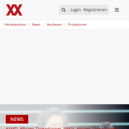
Login
Registrieren
Hardwareluxx
News
Hardware
Prozessoren
NEWS
#AMD
#Ryzen-Threadripper-3990X
#Ryzen-Threadripper