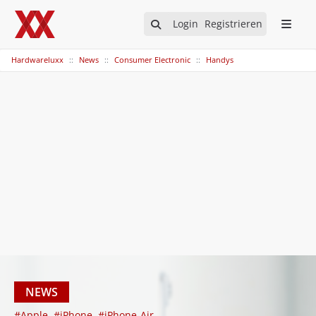
Login
Registrieren
Hardwareluxx
News
Consumer Electronic
Handys
NEWS
#Apple
#iPhone
#iPhone-Air