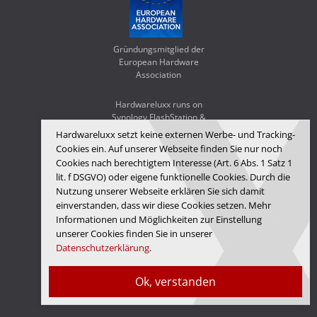
Gründungsmitglied der
European Hardware
Association
Hardwareluxx runs on
Synology FlashStation &
WD Red SA500
Hardwareluxx setzt keine externen Werbe- und Tracking-
Cookies ein. Auf unserer Webseite finden Sie nur noch
Cookies nach berechtigtem Interesse (Art. 6 Abs. 1 Satz 1
lit. f DSGVO) oder eigene funktionelle Cookies. Durch die
Nutzung unserer Webseite erklären Sie sich damit
einverstanden, dass wir diese Cookies setzen. Mehr
Informationen und Möglichkeiten zur Einstellung
unserer Cookies finden Sie in unserer
Datenschutzerklärung
.
Hardwareluxx Media GmbH
Ok, verstanden
© Copyright 2026 Hardwareluxx Media GmbH