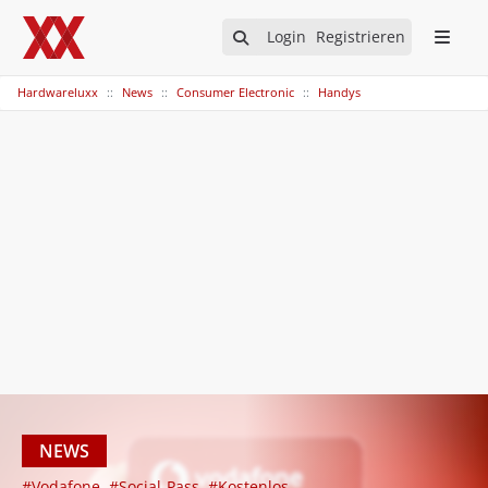
Login
Registrieren
Hardwareluxx
News
Consumer Electronic
Handys
NEWS
#Vodafone
#Social-Pass
#Kostenlos