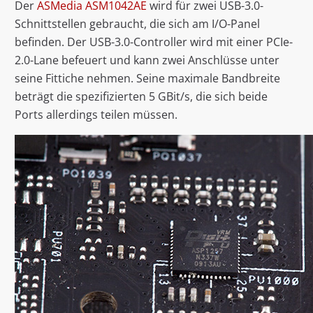
Der
ASMedia ASM1042AE
wird für zwei USB-3.0-
Schnittstellen gebraucht, die sich am I/O-Panel
befinden. Der USB-3.0-Controller wird mit einer PCIe-
2.0-Lane befeuert und kann zwei Anschlüsse unter
seine Fittiche nehmen. Seine maximale Bandbreite
beträgt die spezifizierten 5 GBit/s, die sich beide
Ports allerdings teilen müssen.