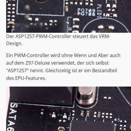
Der ASP1257-PWM-Controller steuert das VRM-
Design.
Ein PWM-Controller wird ohne Wenn und Aber auch
auf dem Z97-Deluxe verwendet, der sich selbst
"ASP1257" nennt. Gleichzeitig ist er ein Bestandteil
des EPU-Features.