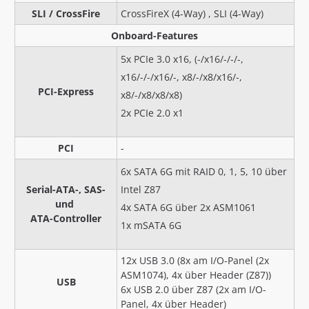
SLI / CrossFire
CrossFireX (4-Way) , SLI (4-Way)
Onboard-Features
5x PCIe 3.0 x16, (-/x16/-/-/-,
x16/-/-/x16/-, x8/-/x8/x16/-,
PCI-Express
x8/-/x8/x8/x8)
2x PCIe 2.0 x1
PCI
-
6x SATA 6G mit RAID 0, 1, 5, 10 über
Serial-ATA-, SAS-
Intel Z87
und
4x SATA 6G über 2x ASM1061
ATA-Controller
1x mSATA 6G
12x USB 3.0 (8x am I/O-Panel (2x
ASM1074), 4x über Header (Z87))
USB
6x USB 2.0 über Z87 (2x am I/O-
Panel, 4x über Header)