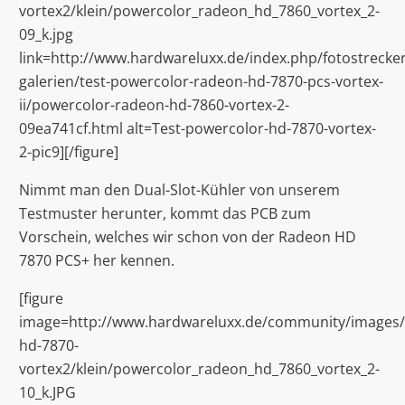
vortex2/klein/powercolor_radeon_hd_7860_vortex_2-
09_k.jpg
link=http://www.hardwareluxx.de/index.php/fotostrecken
galerien/test-powercolor-radeon-hd-7870-pcs-vortex-
ii/powercolor-radeon-hd-7860-vortex-2-
09ea741cf.html alt=Test-powercolor-hd-7870-vortex-
2-pic9][/figure]
Nimmt man den Dual-Slot-Kühler von unserem
Testmuster herunter, kommt das PCB zum
Vorschein, welches wir schon von der Radeon HD
7870 PCS+ her kennen.
[figure
image=http://www.hardwareluxx.de/community/images/st
hd-7870-
vortex2/klein/powercolor_radeon_hd_7860_vortex_2-
10_k.JPG