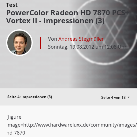
Test
PowerColor Radeon HD 7870 PCS+
Vortex II - Impressionen (3)
Von
Andreas Stegmüller
Sonntag, 19.08.2012 um 12:08 Uhr
Seite 4:
Impressionen (3)
Seite 4 von 18
[figure
image=http://www.hardwareluxx.de/community/images/st
hd-7870-