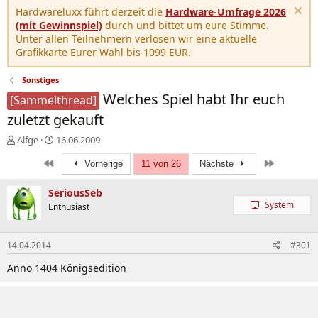
Hardwareluxx führt derzeit die
Hardware-Umfrage 2026
(mit Gewinnspiel)
durch und bittet um eure Stimme.
Unter allen Teilnehmern verlosen wir eine aktuelle
Grafikkarte Eurer Wahl bis 1099 EUR.
Sonstiges
Welches Spiel habt Ihr euch
[Sammelthread]
zuletzt gekauft
E
E
Alfge
16.06.2009
r
r
Erste
Letzte
s
s
Vorherige
11 von 26
Nächste
t
t
e
e
SeriousSeb
l
l
System
Enthusiast
l
l
e
t
r
a
14.04.2014
#301
m
Anno 1404 Königsedition