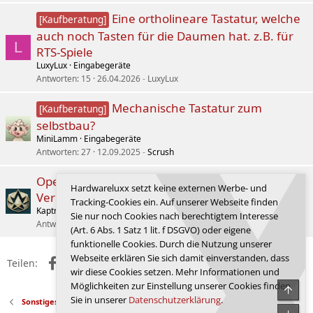
Eine ortholineare Tastatur, welche
[Kaufberatung]
auch noch Tasten für die Daumen hat. z.B. für
L
RTS-Spiele
LuxyLux
Eingabegeräte
Antworten
15
26.04.2026
LuxyLux
Mechanische Tastatur zum
[Kaufberatung]
selbstbau?
MiniLamm
Eingabegeräte
Antworten
27
12.09.2025
Scrush
Open Source Deep Research Engine: Lutum
Hardwareluxx setzt keine externen Werbe- und
Veritas v1.2.4
Tracking-Cookies ein. Auf unserer Webseite finden
Kaptnkek
Anwendungsprogramme
Sie nur noch Cookies nach berechtigtem Interesse
Antworten
2
08.02.2026
Kaptnkek
(Art. 6 Abs. 1 Satz 1 lit. f DSGVO) oder eigene
funktionelle Cookies. Durch die Nutzung unserer
Webseite erklären Sie sich damit einverstanden, dass
Facebook
X (Twitter)
Reddit
WhatsApp
E-Mail
Link
Teilen:
wir diese Cookies setzen. Mehr Informationen und
Möglichkeiten zur Einstellung unserer Cookies finden
Obe
Sie in unserer
Datenschutzerklärung
.
Sonstiges