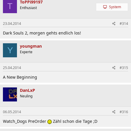
ToPPi99197
T
System
Enthusiast
23.04.2014
#314
Dark Souls 2, morgen gehts endlich los!
youngman
Y
Experte
25.04.2014
#315
A New Beginning
DanLxP
Neuling
06.05.2014
#316
Watch_Dogs PreOrder
Zähl schon die Tage ;D