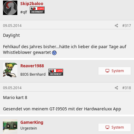
Skip2baloo
#qlf
09.05.2014
#317
Daylight
Fehlkauf des Jahres bisher...hätte ich lieber die paar Tage auf
Whistleblower gewartet
Reaver1988
System
BIOS Bernhard
09.05.2014
#318
Mario kart 8
Gesendet von meinem GT-I9505 mit der Hardwareluxx App
GamerKing
System
Urgestein