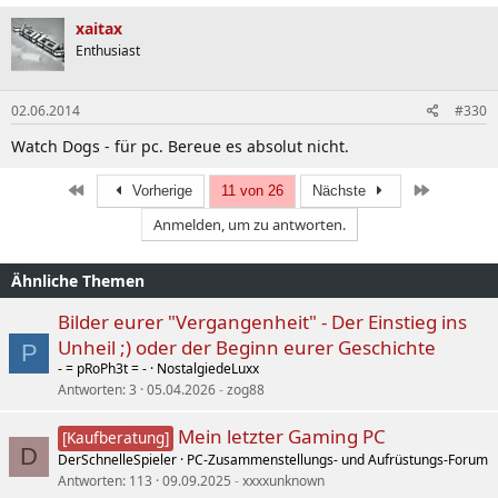
xaitax
Enthusiast
02.06.2014
#330
Watch Dogs - für pc. Bereue es absolut nicht.
Erste
Letzte
Vorherige
11 von 26
Nächste
Anmelden, um zu antworten.
Ähnliche Themen
Bilder eurer "Vergangenheit" - Der Einstieg ins
Unheil ;) oder der Beginn eurer Geschichte
P
- = pRoPh3t = -
NostalgiedeLuxx
Antworten
3
05.04.2026
zog88
Mein letzter Gaming PC
[Kaufberatung]
D
DerSchnelleSpieler
PC-Zusammenstellungs- und Aufrüstungs-Forum
Antworten
113
09.09.2025
xxxxunknown