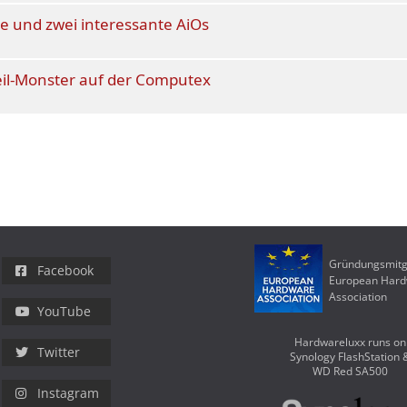
e und zwei interessante AiOs
eil-Monster auf der Computex
Gründungsmitg
Facebook
European Har
Association
YouTube
Hardwareluxx runs on
Twitter
Synology FlashStation 
WD Red SA500
Instagram