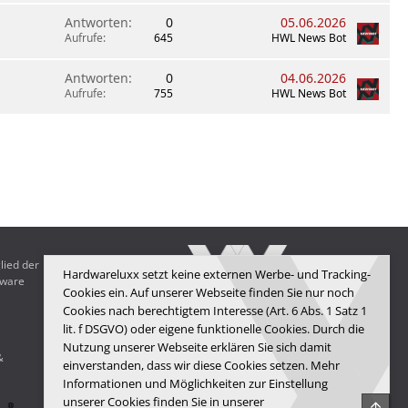
Antworten
0
05.06.2026
Aufrufe
645
HWL News Bot
Antworten
0
04.06.2026
Aufrufe
755
HWL News Bot
lied der
Hardwareluxx setzt keine externen Werbe- und Tracking-
dware
Cookies ein. Auf unserer Webseite finden Sie nur noch
Cookies nach berechtigtem Interesse (Art. 6 Abs. 1 Satz 1
lit. f DSGVO) oder eigene funktionelle Cookies. Durch die
Hardwareluxx Media GmbH
Nutzung unserer Webseite erklären Sie sich damit
&
© Copyright 2025 Hardwareluxx Media GmbH
einverstanden, dass wir diese Cookies setzen. Mehr
Informationen und Möglichkeiten zur Einstellung
unserer Cookies finden Sie in unserer
Obe