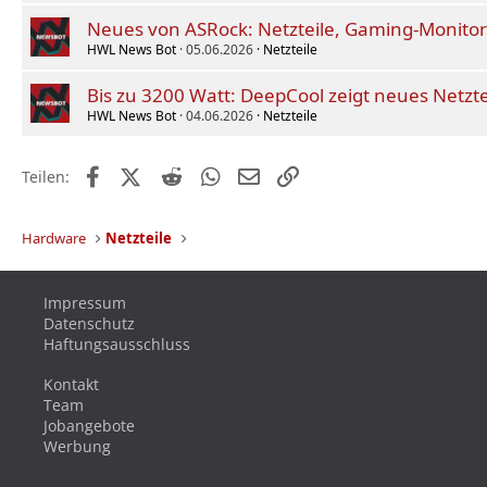
Neues von ASRock: Netzteile, Gaming-Monitor
HWL News Bot
05.06.2026
Netzteile
Bis zu 3200 Watt: DeepCool zeigt neues Netzt
HWL News Bot
04.06.2026
Netzteile
Facebook
X (Twitter)
Reddit
WhatsApp
E-Mail
Link
Teilen:
Hardware
Netzteile
Impressum
Datenschutz
Haftungsausschluss
Kontakt
Team
Jobangebote
Werbung