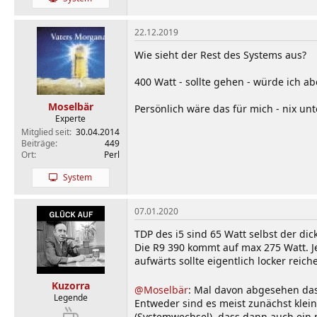
22.12.2019
Wie sieht der Rest des Systems aus?
400 Watt - sollte gehen - würde ich a
Moselbär
Persönlich wäre das für mich - nix unt
Experte
Mitglied seit
30.04.2014
Beiträge
449
Ort
Perl
System
07.01.2020
TDP des i5 sind 65 Watt selbst der di
Die R9 390 kommt auf max 275 Watt. J
aufwärts sollte eigentlich locker reich
Kuzorra
@Moselbär
: Mal davon abgesehen das
Legende
Entweder sind es meist zunächst kle
(Systemwechsel), dass dann auch ein 