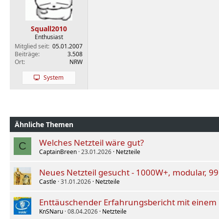
Squall2010
Enthusiast
Mitglied seit
05.01.2007
Beiträge
3.508
Ort
NRW
System
Ähnliche Themen
Welches Netzteil wäre gut?
C
CaptainBreen
23.01.2026
Netzteile
Neues Netzteil gesucht - 1000W+, modular, 9
Castle
31.01.2026
Netzteile
Enttäuschender Erfahrungsbericht mit einem b
KnSNaru
08.04.2026
Netzteile