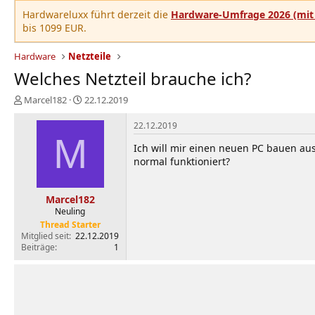
Hardwareluxx führt derzeit die
Hardware-Umfrage 2026 (mit 
bis 1099 EUR.
Hardware
Netzteile
Welches Netzteil brauche ich?
E
E
Marcel182
22.12.2019
r
r
s
s
22.12.2019
t
M
t
Ich will mir einen neuen PC bauen aus
e
e
normal funktioniert?
l
l
l
l
e
t
Marcel182
r
a
Neuling
m
Thread Starter
Mitglied seit
22.12.2019
Beiträge
1