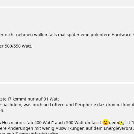
ber nicht nehmen wollen falls mal später eine potentere Hardware
er 500/550 Watt.
ckste i7 kommt nur auf 91 Watt
e nachdem, was noch an Lüftern und Peripherie dazu kommt könnte
en.
 Holzmann's "ab 400 Watt" auch 500 Watt umfasst
geek
, ist
inere Änderungen mit wenig Auswirkungen auf dem Energieverbrau
neues NT gerechtfertigt wäre.