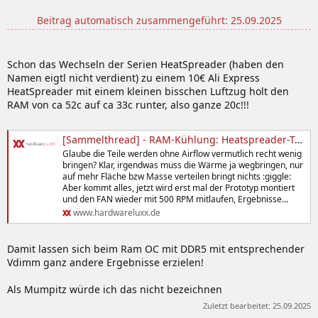
Beitrag automatisch zusammengeführt:
25.09.2025
Schon das Wechseln der Serien HeatSpreader (haben den
Namen eigtl nicht verdient) zu einem 10€ Ali Express
HeatSpreader mit einem kleinen bisschen Luftzug holt den
RAM von ca 52c auf ca 33c runter, also ganze 20c!!!
[Sammelthread] - RAM-Kühlung: Heatspreader-Tausch/Umbau, Luft- & Wasserkühlung
Glaube die Teile werden ohne Airflow vermutlich recht wenig
bringen? Klar, irgendwas muss die Wärme ja wegbringen, nur
auf mehr Fläche bzw Masse verteilen bringt nichts :giggle:
Aber kommt alles, jetzt wird erst mal der Prototyp montiert
und den FAN wieder mit 500 RPM mitlaufen, Ergebnisse...
www.hardwareluxx.de
Damit lassen sich beim Ram OC mit DDR5 mit entsprechender
Vdimm ganz andere Ergebnisse erzielen!
Als Mumpitz würde ich das nicht bezeichnen
Zuletzt bearbeitet:
25.09.2025