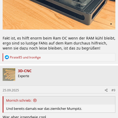
Fakt ist, es hilft enorm beim Ram OC wenn der RAM kühl bleibt,
ergo sind so lustige FANs auf dem Ram durchaus hilfreich,
wenn sie dazu noch leise bleiben, ist das zu begrüßen!
R
Pirate85
und
IronAge
e
a
k
3D-CNC
t
Experte
i
o
n
25.09.2025
#9
e
n
:
Morrich schrieb:
Und bereits damals war das ziemlicher Mumpitz.
War aber irgendwie cool.