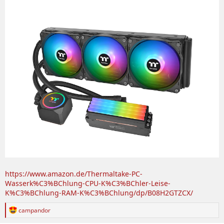
https://www.amazon.de/Thermaltake-PC-
Wasserk%C3%BChlung-CPU-K%C3%BChler-Leise-
K%C3%BChlung-RAM-K%C3%BChlung/dp/B08H2GTZCX/
R
campandor
e