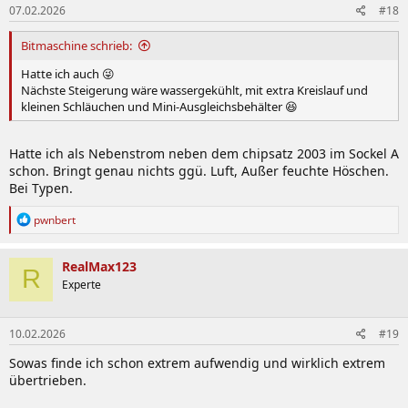
07.02.2026
#18
Bitmaschine schrieb:
Hatte ich auch 😜
Nächste Steigerung wäre wassergekühlt, mit extra Kreislauf und
kleinen Schläuchen und Mini-Ausgleichsbehälter 😆
Hatte ich als Nebenstrom neben dem chipsatz 2003 im Sockel A
schon. Bringt genau nichts ggü. Luft, Außer feuchte Höschen.
Bei Typen.
R
pwnbert
e
a
k
RealMax123
R
t
Experte
i
o
n
10.02.2026
#19
e
n
Sowas finde ich schon extrem aufwendig und wirklich extrem
:
übertrieben.