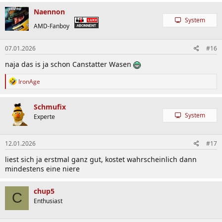
a
k
Naennon
t
System
i
AMD-Fanboy
o
n
07.01.2026
#16
e
n
naja das is ja schon Canstatter Wasen
:
R
IronAge
e
a
k
Schmufix
t
System
Experte
i
o
n
12.01.2026
#17
e
n
liest sich ja erstmal ganz gut, kostet wahrscheinlich dann
:
mindestens eine niere
chup5
C
Enthusiast