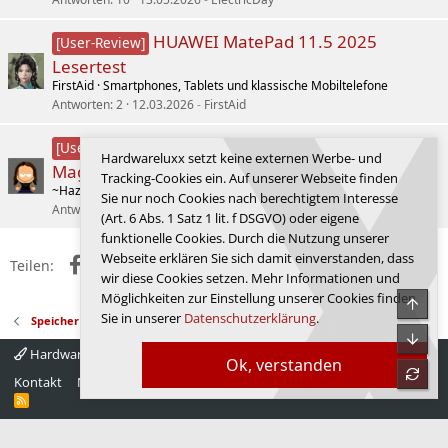
HUAWEI MatePad 11.5 2025
[User-Review]
Lesertest
FirstAid
Smartphones, Tablets und klassische Mobiltelefone
Antworten
2
12.03.2026
FirstAid
Lesertest mit Scythe (Scythe
[User-Review]
Hardwareluxx setzt keine externen Werbe- und
Magoroku SCMR-1000)
Tracking-Cookies ein. Auf unserer Webseite finden
~HazZarD~
Luftkühlung
Sie nur noch Cookies nach berechtigtem Interesse
Antworten
3
16.07.2026
L_uk_e
(Art. 6 Abs. 1 Satz 1 lit. f DSGVO) oder eigene
funktionelle Cookies. Durch die Nutzung unserer
Webseite erklären Sie sich damit einverstanden, dass
Facebook
X (Twitter)
Reddit
WhatsApp
E-Mail
Link
Teilen:
wir diese Cookies setzen. Mehr Informationen und
Möglichkeiten zur Einstellung unserer Cookies finden
Obe
Sie in unserer
Datenschutzerklärung
.
Speicher
Unte
Hardwareluxx 4.0
Deutsch
Ok, verstanden
refre
Kontakt
Nutzungsbedingungen
Datenschutz
Hilfe
Startseite
R
S
S