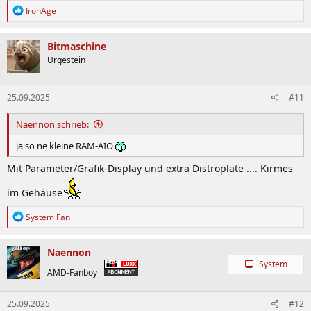
R
IronAge
e
a
k
Bitmaschine
t
Urgestein
i
o
n
25.09.2025
#11
e
n
:
Naennon schrieb:
ja so ne kleine RAM-AIO
Mit Parameter/Grafik-Display und extra Distroplate .... Kirmes
im Gehäuse
R
System Fan
e
a
k
Naennon
t
System
i
AMD-Fanboy
o
n
25.09.2025
#12
e