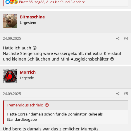
R
Pirate85
,
zog88
,
Alles klar?
und 3 andere
e
a
k
Bitmaschine
t
Urgestein
i
o
n
24.09.2025
#4
e
n
Hatte ich auch 😜
:
Nächste Steigerung wäre wassergekühlt, mit extra Kreislauf
und kleinen Schläuchen und Mini-Ausgleichsbehälter 😆
Morrich
Legende
24.09.2025
#5
Tremendous schrieb:
Hatte Corsair damals schon für die Dominator Reihe als
Standardbeigabe
Und bereits damals war das ziemlicher Mumpitz.