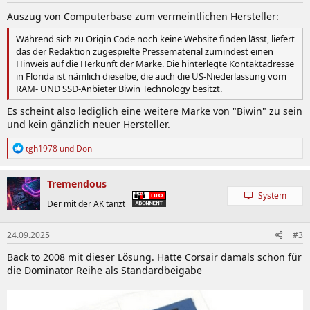
Auszug von Computerbase zum vermeintlichen Hersteller:
Während sich zu Origin Code noch keine Website finden lässt, liefert
das der Redaktion zugespielte Pressematerial zumindest einen
Hinweis auf die Herkunft der Marke. Die hinterlegte Kontaktadresse
in Florida ist nämlich dieselbe, die auch die US-Niederlassung vom
RAM- UND SSD-Anbieter Biwin Technology besitzt.
Es scheint also lediglich eine weitere Marke von "Biwin" zu sein
und kein gänzlich neuer Hersteller.
R
tgh1978
und
Don
e
a
k
Tremendous
t
System
i
Der mit der AK tanzt
o
n
24.09.2025
#3
e
n
Back to 2008 mit dieser Lösung. Hatte Corsair damals schon für
:
die Dominator Reihe als Standardbeigabe