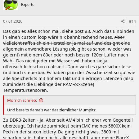
Experte
07.01.2026
#14
Das gab es alles schon mal, siehe post #3. Auch das Einbinden
in einen custom loop wäre nix bahnbrechend neues.
Aber
vielleicht rafft sich ein Hersteller ja mal auf und designt eine
allgemein anwendbare Lösung
(ok, gibt es schon, wieder was
gelernt) mit einem 80er oder noch besser 120er Lüfter nach
Wahl. Das nicht jeder mit Wasser will haben sie ja
offensichtlich schon realisiert. Dann wird es ganz sicher leise
und auch steuerbar. Es haben ja in der Zwischenzeit so gut wie
alle Speicherkits mit hohem Takt und niedrigen Latenzen (also
zumindest die Lieblinge der RAM-oc-Szene)
Temperatursensoren.
Morrich schrieb:
Und bereits damals war das ziemlicher Mumpitz.
Zu DDR3-Zeiten - ja. Aber seit AM4 bin ich eher vom Gegenteil
überzeugt. Ich hatte zumindest beim IMC meines 5800X kein
Pech in der silicon lottery. Da ging richtig was, 3800 mit
scharfen subs haben nicht alle geschafft, aber meine FlareX