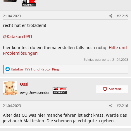
o
n
e
21.04.2023
#2.215
n
:
recht hat er trotzdem!
@Katakuri1991
hier könntest du ein thema erstellen falls noch nötig:
Hilfe und
Problemlösungen
Zuletzt bearbeitet:
21.04.2023
R
Katakuri1991
und
Raptor King
e
a
k
Ossi
t
System
i
ewig Unwissender
o
n
21.04.2023
#2.216
e
n
Alter das CO was hier manche fahren ist echt krass. Werde das
:
jetzt auch Mal testen. Die scheinen ja echt gut zu gehen.