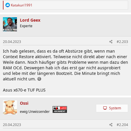
R
Katakuri1991
e
a
k
Lord Geex
t
Experte
i
o
n
20.04.2023
#2.203
e
n
Ich hab gelesen, dass es da oft Abstürze gibt, wenn man
:
Context Restore aktiviert. Teilweise nicht direkt aber nach einer
Weile dann. Noch häufiger gibts Probleme wenn man dazu den
RAM OCd. Deswegen hab ich das erst gar nicht ausprobiert
und lebe mit der längeren Bootzeit. Die Minute bringt mich
aktuell nicht um. 😅
Asus x670-e TUF PLUS
Ossi
System
ewig Unwissender
20.04.2023
#2.204