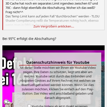
3D Cache hat noch ein separates Limit irgendwo zwischen 67 und
70C - dann folgt ebenfalls die Abschaltung. Woher ich das weiß?
Frag nicht^^
Das Temp Limit kann auf jeden Fall "durchbrochen" werden - TLOU
Shader Compilierung reißt die Temperaturen richtig hoch, ebenso
wenn man in DRG in der Lobby steht.
Zum Vergrößern anklicken....
Also irgendwas ist da etwas faul - Normalerweise sollte stärkeres
Throttling schon einsetzen vor der Reißleine.
Bei 95°C erfolgt die Abschaltung?
Datenschutzhinweis für Youtube
An dieser Stelle möchten wir Ihnen ein Youtube-Video
zeigen. Ihre Daten zu schützen, liegt uns aber am
Herzen: Youtube setzt durch das Einbinden und
Abspielen Cookies auf ihrem Rechner, mit welchen sie
eventuell getracked werden können. Wenn Sie dies
zulassen möchten, klicken Sie einfach auf den Play-
Button. Das Video wird anschließend geladen und
danach abgespielt.
Youtube Videos ab jetzt direkt anzeigen