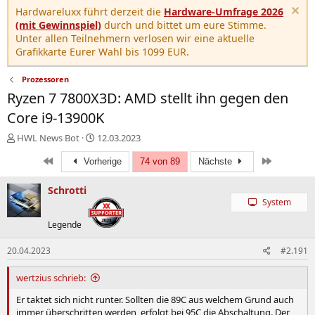
Hardwareluxx führt derzeit die
Hardware-Umfrage 2026
(mit Gewinnspiel)
durch und bittet um eure Stimme.
Unter allen Teilnehmern verlosen wir eine aktuelle
Grafikkarte Eurer Wahl bis 1099 EUR.
Prozessoren
Ryzen 7 7800X3D: AMD stellt ihn gegen den
Core i9-13900K
E
E
HWL News Bot
12.03.2023
r
r
Erste
Letzte
s
Vorherige
s
74 von 89
Nächste
t
t
e
e
Schrotti
l
l
System
l
l
Legende
e
t
r
a
m
20.04.2023
#2.191
wertzius schrieb:
Er taktet sich nicht runter. Sollten die 89C aus welchem Grund auch
immer überschritten werden, erfolgt bei 95C die Abschaltung. Der