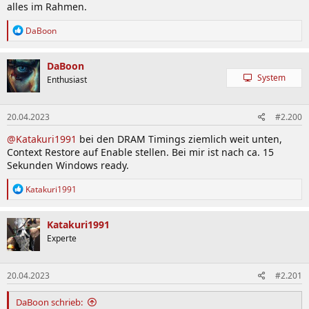
alles im Rahmen.
R
DaBoon
e
a
k
DaBoon
t
System
Enthusiast
i
o
n
20.04.2023
#2.200
e
n
@Katakuri1991
bei den DRAM Timings ziemlich weit unten,
:
Context Restore auf Enable stellen. Bei mir ist nach ca. 15
Sekunden Windows ready.
R
Katakuri1991
e
a
k
Katakuri1991
t
Experte
i
o
n
20.04.2023
#2.201
e
n
:
DaBoon schrieb: