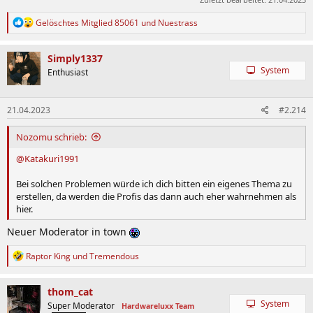
R
Gelöschtes Mitglied 85061
und
Nuestrass
e
a
k
Simply1337
t
System
Enthusiast
i
o
n
21.04.2023
#2.214
e
n
:
Nozomu schrieb:
@Katakuri1991
Bei solchen Problemen würde ich dich bitten ein eigenes Thema zu
erstellen, da werden die Profis das dann auch eher wahrnehmen als
hier.
Neuer Moderator in town
R
Raptor King
und
Tremendous
e
a
k
thom_cat
t
System
Super Moderator
Hardwareluxx Team
i