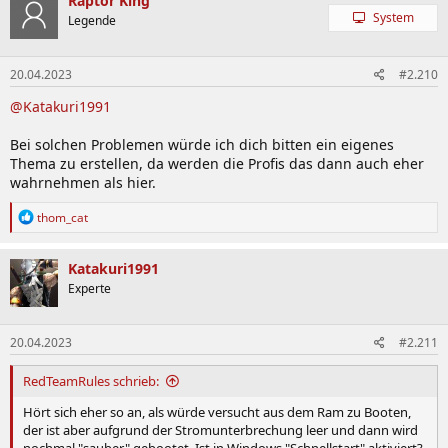
Raptor King
System
Legende
20.04.2023
#2.210
@Katakuri1991
Bei solchen Problemen würde ich dich bitten ein eigenes
Thema zu erstellen, da werden die Profis das dann auch eher
wahrnehmen als hier.
R
thom_cat
e
a
k
Katakuri1991
t
Experte
i
o
n
20.04.2023
#2.211
e
n
:
RedTeamRules schrieb:
Hört sich eher so an, als würde versucht aus dem Ram zu Booten,
der ist aber aufgrund der Stromunterbrechung leer und dann wird
nochmal "sauber" gebootet. Ist in Windows "Schnellstart" aktiviert?