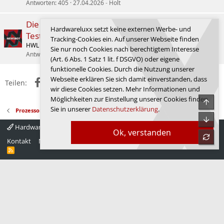
Antworten
405
27.04.2026
Holt
Die "KS-CPU" von AMD: Der Ryzen 7 9850X3D im
Hardwareluxx setzt keine externen Werbe- und
Test
Tracking-Cookies ein. Auf unserer Webseite finden
HWL News Bot
Prozessoren
Sie nur noch Cookies nach berechtigtem Interesse
Antworten
401
07.03.2026
philips
(Art. 6 Abs. 1 Satz 1 lit. f DSGVO) oder eigene
funktionelle Cookies. Durch die Nutzung unserer
Webseite erklären Sie sich damit einverstanden, dass
Facebook
X (Twitter)
Reddit
WhatsApp
E-Mail
Link
Teilen:
wir diese Cookies setzen. Mehr Informationen und
Möglichkeiten zur Einstellung unserer Cookies finden
Obe
Sie in unserer
Datenschutzerklärung
.
Prozessoren
Unte
Hardwareluxx 4.0
Deutsch
Ok, verstanden
refre
Kontakt
Nutzungsbedingungen
Datenschutz
Hilfe
Startseite
R
S
S