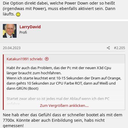
Die Option direkt dabei, welche Power Down oder so heißt
(irgendwas mit Power), muss ebenfalls aktiviert sein. Dann
läufts.
LarryDavid
Profi
20.04.2023
#2.205
Katakuri1991 schrieb:
Habt ihr auch das Problem, das der Pc mit der neuen X3d Cpu
länger braucht zum hochfahren.
Wenn ich starte leuchtet erst 10-15 Sekunden der Dram auf Orange,
dann gehts 10 Sekunden zur CPU Farbe ROT, dann auf Weiß und
dann GRÜN (Boot)
Startet zwar aber so ist jedes mal der Ablauf wenn ich den PC
anfahre.
Zum Vergrößern anklicken....
Habt ihr auch das Problem oder bzw. habt ihr eine Lösung dafür?
Nee hab eher das Gefühl dass er schneller bootet als mit dem
7700x. Könnte aber auch Einbildung sein, habs nicht
gemessen!