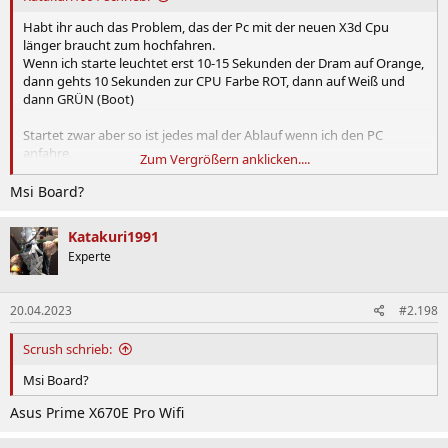
Habt ihr auch das Problem, das der Pc mit der neuen X3d Cpu
länger braucht zum hochfahren.
Wenn ich starte leuchtet erst 10-15 Sekunden der Dram auf Orange,
dann gehts 10 Sekunden zur CPU Farbe ROT, dann auf Weiß und
dann GRÜN (Boot)
Startet zwar aber so ist jedes mal der Ablauf wenn ich den PC
anfahre.
Zum Vergrößern anklicken....
Habt ihr auch das Problem oder bzw. habt ihr eine Lösung dafür?
Msi Board?
Katakuri1991
Experte
20.04.2023
#2.198
Scrush schrieb:
Msi Board?
Asus Prime X670E Pro Wifi