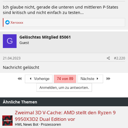
Ich glaube nicht, gerade die unteren und mittleren P-States
sind kritisch und nicht einfach zu testen...
R
Xeroxxx
e
a
k
Gelöschtes Mitglied 85061
G
t
Guest
i
o
n
21.04.2023
#2.220
e
n
Nachricht gelöscht
:
Erste
Letzte
Vorherige
74 von 89
Nächste
Anmelden, um zu antworten.
Ähnliche Themen
Zweimal 3D V-Cache: AMD stellt den Ryzen 9
9950X3D2 Dual Edition vor
HWL News Bot
Prozessoren