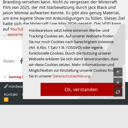
Branding versehen kann. Nicht zu vergessen der Minecraft-
Film von 2025, der mit Starbesetzung durch Jack Black und
Jason Momoa aufwarten konnte. Es gibt also genug Material,
um eine eigene Show mit Ankündigungen zu füllen. Dieses Ziel
hatte sich die Minecraft Live May 2026 gesetzt. Das VOD kann
auf
YouTube
aufgerufen werden.
Hardwareluxx setzt keine externen Werbe- und
... weiterlesen
Tracking-Cookies ein. Auf unserer Webseite finden
Sie nur noch Cookies nach berechtigtem Interesse
Anmelden, um zu antworten.
(Art. 6 Abs. 1 Satz 1 lit. f DSGVO) oder eigene
funktionelle Cookies. Durch die Nutzung unserer
Webseite erklären Sie sich damit einverstanden, dass
Facebook
X (Twitter)
Reddit
WhatsApp
E-Mail
Link
Teilen:
wir diese Cookies setzen. Mehr Informationen und
Möglichkeiten zur Einstellung unserer Cookies finden
Obe
Sie in unserer
Datenschutzerklärung
.
Gaming News
Unte
Hardwareluxx 4.0
Deutsch
Ok, verstanden
refre
Kontakt
Nutzungsbedingungen
Datenschutz
Hilfe
Startseite
R
S
S