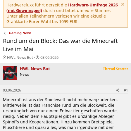
Hardwareluxx führt derzeit die
Hardware-Umfrage 2026
(mit Gewinnspiel)
durch und bittet um eure Stimme.
Unter allen Teilnehmern verlosen wir eine aktuelle
Grafikkarte Eurer Wahl bis 1099 EUR.
Gaming News
Rund um den Block: Das war die Minecraft
Live im Mai
E
E
HWL News Bot
03.06.2026
r
r
s
s
HWL News Bot
Thread Starter
t
t
News
e
e
l
l
l
l
03.06.2026
#1
e
t
r
a
Minecraft ist aus der Spielewelt nicht mehr wegzudenken.
m
Mittlerweile ist das Franchise rund um die Blockwelt, die
ursprünglich von nur einem Entwickler geschaffen wurde,
riesig. Neben dem Hauptspiel gibt es unzählige Ableger,
Spinoffs und Kooperationen. Hinzu kommen Brettspiele,
Plüschtiere und quasi alles, was man irgendwie mit dem