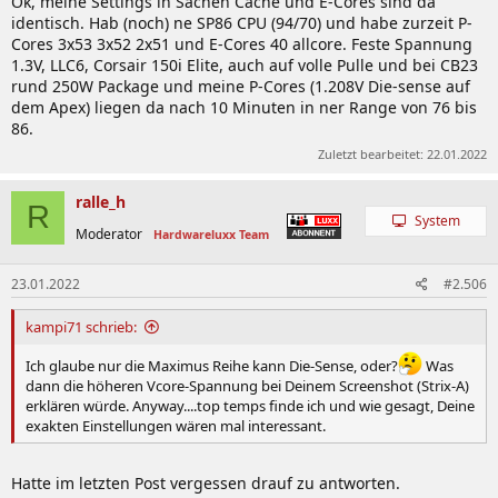
Ok, meine Settings in Sachen Cache und E-Cores sind da
identisch. Hab (noch) ne SP86 CPU (94/70) und habe zurzeit P-
Cores 3x53 3x52 2x51 und E-Cores 40 allcore. Feste Spannung
1.3V, LLC6, Corsair 150i Elite, auch auf volle Pulle und bei CB23
rund 250W Package und meine P-Cores (1.208V Die-sense auf
dem Apex) liegen da nach 10 Minuten in ner Range von 76 bis
86.
Zuletzt bearbeitet:
22.01.2022
ralle_h
R
System
Moderator
Hardwareluxx Team
23.01.2022
#2.506
kampi71 schrieb:
Ich glaube nur die Maximus Reihe kann Die-Sense, oder?
Was
dann die höheren Vcore-Spannung bei Deinem Screenshot (Strix-A)
erklären würde. Anyway....top temps finde ich und wie gesagt, Deine
exakten Einstellungen wären mal interessant.
Hatte im letzten Post vergessen drauf zu antworten.