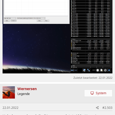
Zuletzt bearbeitet:
22.01.2022
Wernersen
System
Legende
22.01.2022
#2.503