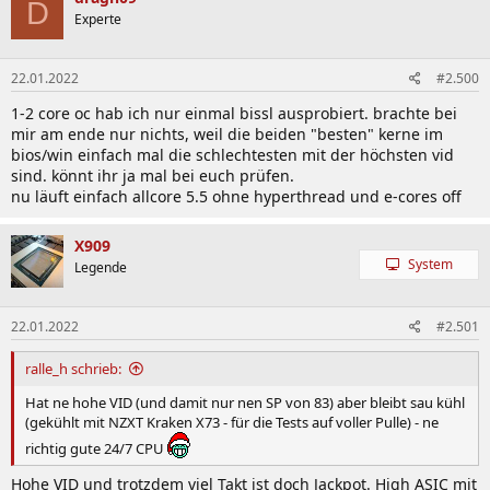
D
Experte
22.01.2022
#2.500
1-2 core oc hab ich nur einmal bissl ausprobiert. brachte bei
mir am ende nur nichts, weil die beiden "besten" kerne im
bios/win einfach mal die schlechtesten mit der höchsten vid
sind. könnt ihr ja mal bei euch prüfen.
nu läuft einfach allcore 5.5 ohne hyperthread und e-cores off
X909
System
Legende
22.01.2022
#2.501
ralle_h schrieb:
Hat ne hohe VID (und damit nur nen SP von 83) aber bleibt sau kühl
(gekühlt mit NZXT Kraken X73 - für die Tests auf voller Pulle) - ne
richtig gute 24/7 CPU
Hohe VID und trotzdem viel Takt ist doch Jackpot. High ASIC mit