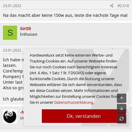
n
23.01.2022
#2.518
e
n
Na das macht aber keine 150w aus, teste die nächste Tage mal
:
SirOli
S
Enthusiast
23.01.2022
#2.519
Hardwareluxx setzt keine externen Werbe- und
Ich habe mal auf die schnelle 5,2Ghz mit 4,1 Ecores laufen
Tracking-Cookies ein. Auf unserer Webseite finden
lassen.
Sie nur noch Cookies nach berechtigtem Interesse
CoreTemp zeigt dann 196Watt@load an. PC hat im Idle (mit 4
(Art. 6 Abs. 1 Satz 1 lit. f DSGVO) oder eigene
Pumpen) 100Watt laut Verbrauchsmessgerät.
funktionelle Cookies. Durch die Nutzung unserer
Unter last zeigt das Verbrauchsmessgerät dann 300Watt an.
Webseite erklären Sie sich damit einverstanden, dass
Also so grob passt das dann schon.
wir diese Cookies setzen. Mehr Informationen und
Möglichkeiten zur Einstellung unserer Cookies finden
Obe
Ich glaube bei dir an einen Auslesefehler.
Sie in unserer
Datenschutzerklärung
.
Unte
-Nik-
Ok, verstanden
Urgestein
refre