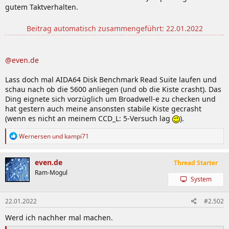
gutem Taktverhalten.
Beitrag automatisch zusammengeführt:
22.01.2022
@even.de
Lass doch mal AIDA64 Disk Benchmark Read Suite laufen und
schau nach ob die 5600 anliegen (und ob die Kiste crasht). Das
Ding eignete sich vorzüglich um Broadwell-e zu checken und
hat gestern auch meine ansonsten stabile Kiste gecrasht
(wenn es nicht an meinem CCD_L: 5-Versuch lag
).
R
Wernersen
und
kampi71
e
a
k
even.de
Thread Starter
t
Ram-Mogul
i
System
o
n
e
22.01.2022
#2.502
n
Werd ich nachher mal machen.
: