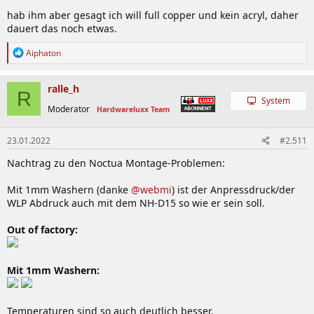
hab ihm aber gesagt ich will full copper und kein acryl, daher
dauert das noch etwas.
R
Aiphaton
e
a
k
ralle_h
R
t
System
i
Moderator
Hardwareluxx Team
o
n
23.01.2022
#2.511
e
n
Nachtrag zu den Noctua Montage-Problemen:
:
Mit 1mm Washern (danke
@webmi
) ist der Anpressdruck/der
WLP Abdruck auch mit dem NH-D15 so wie er sein soll.
Out of factory:
Mit 1mm Washern:
Temperaturen sind so auch deutlich besser.