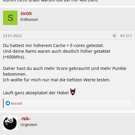
SirOli
S
Enthusiast
23.01.2022
#2.517
Du hattest mir höherem Cache + E-cores getestet.
Und deine Rams waren auch deutlich höher getaktet
(+600Mhz).
Daher hast du auch mehr Vcore gebraucht und mehr Punkte
bekommen.
Ich wollte für mich nur mal die tiefsten Werte testen.
Läuft ganz akzeptabel der Hobel
R
bscool
e
a
k
-Nik-
t
Urgestein
i
o