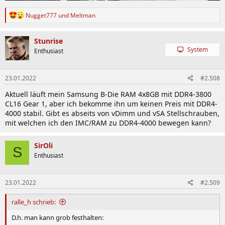
R
Nugget777
und
Meltman
e
a
k
Stunrise
t
System
Enthusiast
i
o
n
23.01.2022
#2.508
e
n
Aktuell läuft mein Samsung B-Die RAM 4x8GB mit DDR4-3800
:
CL16 Gear 1, aber ich bekomme ihn um keinen Preis mit DDR4-
4000 stabil. Gibt es abseits von vDimm und vSA Stellschrauben,
mit welchen ich den IMC/RAM zu DDR4-4000 bewegen kann?
SirOli
S
Enthusiast
23.01.2022
#2.509
ralle_h schrieb:
D.h. man kann grob festhalten: