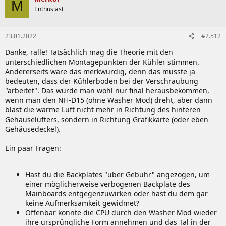
M
t
Enthusiast
i
o
n
23.01.2022
#2.512
e
n
Danke, ralle! Tatsächlich mag die Theorie mit den
:
unterschiedlichen Montagepunkten der Kühler stimmen.
Andererseits wäre das merkwürdig, denn das müsste ja
bedeuten, dass der Kühlerboden bei der Verschraubung
"arbeitet". Das würde man wohl nur final herausbekommen,
wenn man den NH-D15 (ohne Washer Mod) dreht, aber dann
bläst die warme Luft nicht mehr in Richtung des hinteren
Gehäuselüfters, sondern in Richtung Grafikkarte (oder eben
Gehäusedeckel).
Ein paar Fragen:
Hast du die Backplates "über Gebühr" angezogen, um
einer möglicherweise verbogenen Backplate des
Mainboards entgegenzuwirken oder hast du dem gar
keine Aufmerksamkeit gewidmet?
Offenbar konnte die CPU durch den Washer Mod wieder
ihre ursprüngliche Form annehmen und das Tal in der