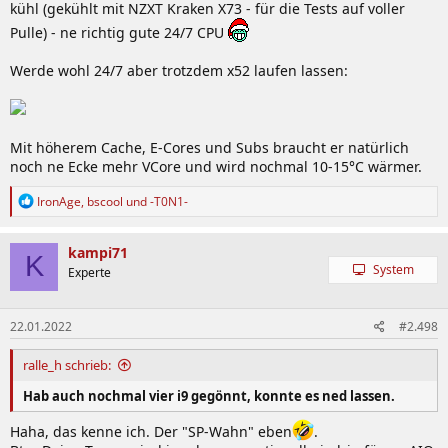
kühl (gekühlt mit NZXT Kraken X73 - für die Tests auf voller
Pulle) - ne richtig gute 24/7 CPU
Werde wohl 24/7 aber trotzdem x52 laufen lassen:
Mit höherem Cache, E-Cores und Subs braucht er natürlich
noch ne Ecke mehr VCore und wird nochmal 10-15°C wärmer.
R
IronAge
,
bscool
und
-T0N1-
e
a
k
kampi71
K
t
System
Experte
i
o
n
22.01.2022
#2.498
e
n
:
ralle_h schrieb:
Hab auch nochmal vier i9 gegönnt, konnte es ned lassen.
Haha, das kenne ich. Der "SP-Wahn" eben
.