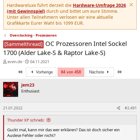
Hardwareluxx führt derzeit die
Hardware-Umfrage 2026
(mit Gewinnspiel)
durch und bittet um eure Stimme.
Unter allen Teilnehmern verlosen wir eine aktuelle
Grafikkarte Eurer Wahl bis 1099 EUR.
Overclocking - Prozessoren
OC Prozessoren Intel Sockel
[Sammelthread]
1700 (Alder Lake-S & Raptor Lake-S)
E
E
even.de
04.11.2021
r
r
Erste
Letzte
s
s
Vorherige
84 von 458
Nächste
t
t
e
e
jem23
l
l
Enthusiast
l
l
e
t
r
a
21.01.2022
#2.491
m
Thunder XP schrieb:
Guckt mal, kann mir das wer erklären? Das ist doch sicher ein
Auslese Fehler oder nicht?