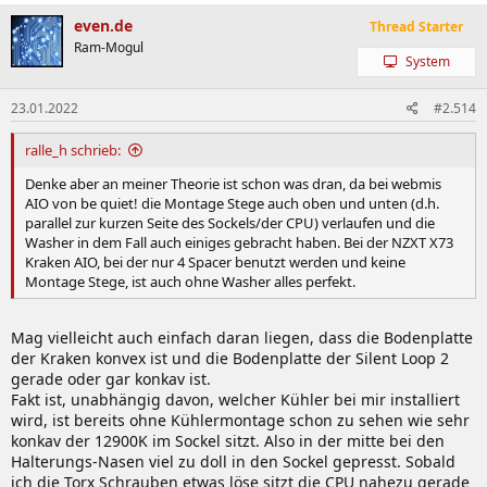
a
k
even.de
Thread Starter
t
Ram-Mogul
i
System
o
n
e
23.01.2022
#2.514
n
:
ralle_h schrieb:
Denke aber an meiner Theorie ist schon was dran, da bei webmis
AIO von be quiet! die Montage Stege auch oben und unten (d.h.
parallel zur kurzen Seite des Sockels/der CPU) verlaufen und die
Washer in dem Fall auch einiges gebracht haben. Bei der NZXT X73
Kraken AIO, bei der nur 4 Spacer benutzt werden und keine
Montage Stege, ist auch ohne Washer alles perfekt.
Mag vielleicht auch einfach daran liegen, dass die Bodenplatte
der Kraken konvex ist und die Bodenplatte der Silent Loop 2
gerade oder gar konkav ist.
Fakt ist, unabhängig davon, welcher Kühler bei mir installiert
wird, ist bereits ohne Kühlermontage schon zu sehen wie sehr
konkav der 12900K im Sockel sitzt. Also in der mitte bei den
Halterungs-Nasen viel zu doll in den Sockel gepresst. Sobald
ich die Torx Schrauben etwas löse sitzt die CPU nahezu gerade