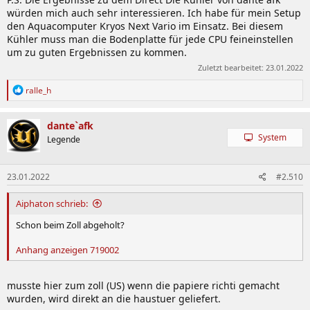
würden mich auch sehr interessieren. Ich habe für mein Setup
den Aquacomputer Kryos Next Vario im Einsatz. Bei diesem
Kühler muss man die Bodenplatte für jede CPU feineinstellen
um zu guten Ergebnissen zu kommen.
Zuletzt bearbeitet:
23.01.2022
R
ralle_h
e
a
k
dante`afk
t
System
Legende
i
o
n
23.01.2022
#2.510
e
n
:
Aiphaton schrieb:
Schon beim Zoll abgeholt?
Anhang anzeigen 719002
musste hier zum zoll (US) wenn die papiere richti gemacht
wurden, wird direkt an die haustuer geliefert.