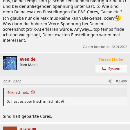
Btw, Deine Temps sind ja schon sensationell niedrig für ne AIO
und bei der anliegenden Spannung unter Last. 😮 Wie sind
denn Deine exakten Einstellungen für P&E-Cores, Cache etc.?
Ich glaube nur die Maximus Reihe kann Die-Sense, oder?
Was dann die höheren Vcore-Spannung bei Deinem
Screenshot (Strix-A) erklären würde. Anyway....top temps finde
ich und wie gesagt, Deine exakten Einstellungen wären mal
interessant.
Zuletzt bearbeitet:
22.01.2022
even.de
Thread Starter
Ram-Mogul
System
22.01.2022
#2.499
-Nik- schrieb:
0c hast es aber frisch im Schritt 🤣
Sind halt geparkte Cores.
dragn09