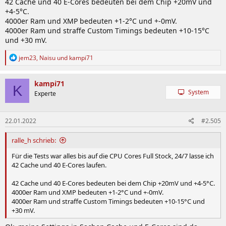
42 Cache und 40 E-Cores bedeuten bei dem Chip +20mV und
+4-5°C.
4000er Ram und XMP bedeuten +1-2°C und +-0mV.
4000er Ram und straffe Custom Timings bedeuten +10-15°C
und +30 mV.
R
jem23
,
Naisu
und
kampi71
e
a
k
kampi71
K
t
System
Experte
i
o
n
22.01.2022
#2.505
e
n
:
ralle_h schrieb:
Für die Tests war alles bis auf die CPU Cores Full Stock, 24/7 lasse ich
42 Cache und 40 E-Cores laufen.
42 Cache und 40 E-Cores bedeuten bei dem Chip +20mV und +4-5°C.
4000er Ram und XMP bedeuten +1-2°C und +-0mV.
4000er Ram und straffe Custom Timings bedeuten +10-15°C und
+30 mV.