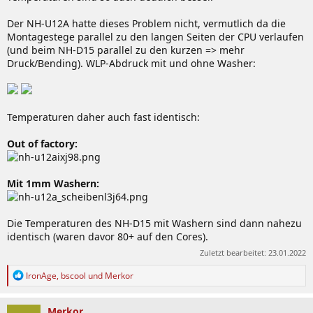
Der NH-U12A hatte dieses Problem nicht, vermutlich da die
Montagestege parallel zu den langen Seiten der CPU verlaufen
(und beim NH-D15 parallel zu den kurzen => mehr
Druck/Bending). WLP-Abdruck mit und ohne Washer:
Temperaturen daher auch fast identisch:
Out of factory:
Mit 1mm Washern:
Die Temperaturen des NH-D15 mit Washern sind dann nahezu
identisch (waren davor 80+ auf den Cores).
Zuletzt bearbeitet:
23.01.2022
R
IronAge
,
bscool
und
Merkor
e
a
k
Merkor