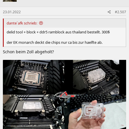
o
n
23.01.2022
#2.507
e
n
:
dante`afk schrieb:
delid tool + block + ddr5 ramblock aus thailand bestellt. 300$
der EK monarch deckt die chips nur ca bis zur haelfte ab.
Schon beim Zoll abgeholt?