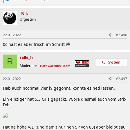
e
a
k
-Nik-
t
Urgestein
i
o
n
22.01.2022
#2.496
e
n
0c hast es aber frisch im Schritt 🤣
:
ralle_h
R
System
Moderator
Hardwareluxx Team
22.01.2022
#2.497
Hab auch nochmal vier i9 gegönnt, konnte es ned lassen.
Ein einziger hat 5,3 GHz gepackt, VCore diesmal auch vom Strix
D4:
Hat ne hohe VID (und damit nur nen SP von 83) aber bleibt sau