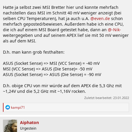
Hatte ja selbst zwei MSI Bretter hier und konnte mehrfach
nachstellen dass MSI im Schnitt 40 mV weniger anzeigt (bei
selben CPU Temperaturen), hat ja auch u.A.
@even.de
schon
mehrfach geposted/bewiesen. Außerdem habe ich eine CPU,
die ich auf einem MSI Board getestet habe, dann an
@-Nik-
weitergegeben und auf seinem APEX lief sie mit 50 mV weniger
als auf dem MSI.
D.h. man kann grob festhalten:
ASUS (Socket Sense) => MSI (VCC Sense) = -40 mV
MSI (VCC Sense) => ASUS (Die Sense)= -50 mV
ASUS (Socket Sense) => ASUS (Die Sense) = -90 mV
D.h. obige CPU von mir würde auf dem APEX die 5,3 Ghz mit
~1,24V und die 5,2 GHz mit ~1,16V rocken.
Zuletzt bearbeitet:
23.01.2022
R
kampi71
e
a
k
Aiphaton
t
Urgestein
i