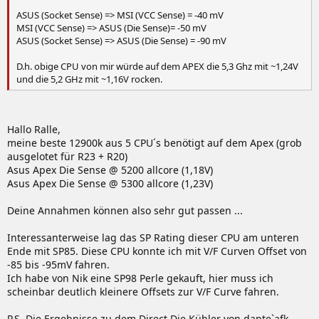
ASUS (Socket Sense) => MSI (VCC Sense) = -40 mV
MSI (VCC Sense) => ASUS (Die Sense)= -50 mV
ASUS (Socket Sense) => ASUS (Die Sense) = -90 mV
D.h. obige CPU von mir würde auf dem APEX die 5,3 Ghz mit ~1,24V
und die 5,2 GHz mit ~1,16V rocken.
Hallo Ralle,
meine beste 12900k aus 5 CPU´s benötigt auf dem Apex (grob
ausgelotet für R23 + R20)
Asus Apex Die Sense @ 5200 allcore (1,18V)
Asus Apex Die Sense @ 5300 allcore (1,23V)
Deine Annahmen können also sehr gut passen ...
Interessanterweise lag das SP Rating dieser CPU am unteren
Ende mit SP85. Diese CPU konnte ich mit V/F Curven Offset von
-85 bis -95mV fahren.
Ich habe von Nik eine SP98 Perle gekauft, hier muss ich
scheinbar deutlich kleinere Offsets zur V/F Curve fahren.
P.S. Die Ergebnisse zu dem Direct Die Kühler von dante`afk