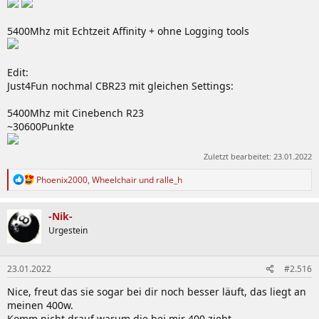
5400Mhz mit Echtzeit Affinity + ohne Logging tools
Edit:
Just4Fun nochmal CBR23 mit gleichen Settings:
5400Mhz mit Cinebench R23
~30600Punkte
Zuletzt bearbeitet:
23.01.2022
R
Phoenix2000
,
Wheelchair
und
ralle_h
e
a
k
-Nik-
t
Urgestein
i
o
n
23.01.2022
#2.516
e
n
Nice, freut das sie sogar bei dir noch besser läuft, das liegt an
:
meinen 400w.
Komm nicht drauf warum die bei mir 400 zieht