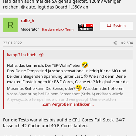
Hab dann auch mal die SA genau gelotet. 120mV weniger
reichen. @ auto, legt das Board 1.350V an.
ralle_h
R
System
Moderator
Hardwareluxx Team
22.01.2022
#2.504
kampi71 schrieb:
Haha, das kenne ich. Der "SP-Wahn" eben
.
Btw, Deine Temps sind ja schon sensationell niedrig für ne AIO und
bei der anliegenden Spannung unter Last. 😮 Wie sind denn Deine
exakten Einstellungen für P&E-Cores, Cache etc.? Ich glaube nur die
Maximus Reihe kann Die-Sense, oder?
Was dann die höheren
Vcore-Spannung bei Deinem Screenshot (Strix-A) erklären würde.
Anyway....top temps finde ich und wie gesagt, Deine exakten
Zum Vergrößern anklicken....
Einstellungen wären mal interessant.
Für die Tests war alles bis auf die CPU Cores Full Stock, 24/7
lasse ich 42 Cache und 40 E-Cores laufen.