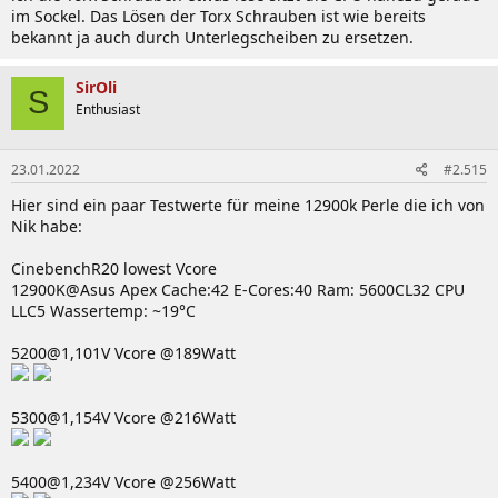
im Sockel. Das Lösen der Torx Schrauben ist wie bereits
bekannt ja auch durch Unterlegscheiben zu ersetzen.
SirOli
S
Enthusiast
23.01.2022
#2.515
Hier sind ein paar Testwerte für meine 12900k Perle die ich von
Nik habe:
CinebenchR20 lowest Vcore
12900K@Asus Apex Cache:42 E-Cores:40 Ram: 5600CL32 CPU
LLC5 Wassertemp: ~19°C
5200@1,101V Vcore @189Watt
5300@1,154V Vcore @216Watt
5400@1,234V Vcore @256Watt