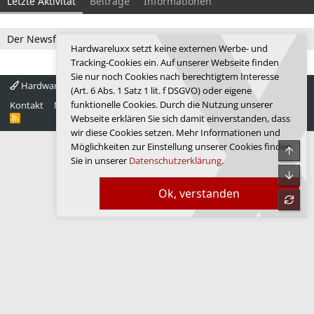
Letzte Aktivität
Beiträge
Informationen
Der Newsfeed ist zur Zeit leer.
Hardwareluxx setzt keine externen Werbe- und
Tracking-Cookies ein. Auf unserer Webseite finden
Sie nur noch Cookies nach berechtigtem Interesse
Hardwareluxx 4.0
Deutsch
(Art. 6 Abs. 1 Satz 1 lit. f DSGVO) oder eigene
funktionelle Cookies. Durch die Nutzung unserer
Kontakt
Nutzungsbedingungen
Datenschutz
Hilfe
Startseite
R
Webseite erklären Sie sich damit einverstanden, dass
S
wir diese Cookies setzen. Mehr Informationen und
S
Möglichkeiten zur Einstellung unserer Cookies finden
Obe
Sie in unserer
Datenschutzerklärung
.
Unte
Ok, verstanden
refre