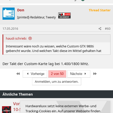
Don
Thread Starter
[printed]-Redakteur, Tweety
17.05.2016
#60
haudi schrieb:
Interessant wäre noch zu wissen, welche Custom GTX 980ti
gebencht wurde. Und welchen Takt diese im Mittel gehalten hat
Der Takt der Custom-Karte lag bei 1.400/1800 MHz.
Erste
Letzte
Vorherige
2 von 50
Nächste
Anmelden, um zu antworten.
Ähnliche Themen
Vor zehn Jahren: NVIDIA bringt die GeForce-RTX-
Hardwareluxx setzt keine externen Werbe- und
10-Serie auf den Markt
Tracking-Cookies ein. Auf unserer Webseite finden