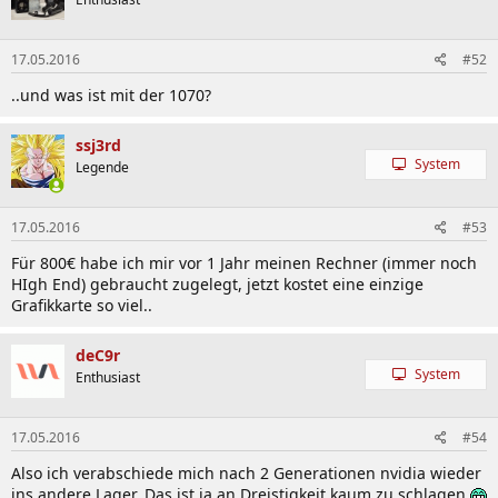
17.05.2016
#52
..und was ist mit der 1070?
ssj3rd
System
Legende
17.05.2016
#53
Für 800€ habe ich mir vor 1 Jahr meinen Rechner (immer noch
HIgh End) gebraucht zugelegt, jetzt kostet eine einzige
Grafikkarte so viel..
deC9r
System
Enthusiast
17.05.2016
#54
Also ich verabschiede mich nach 2 Generationen nvidia wieder
ins andere Lager. Das ist ja an Dreistigkeit kaum zu schlagen