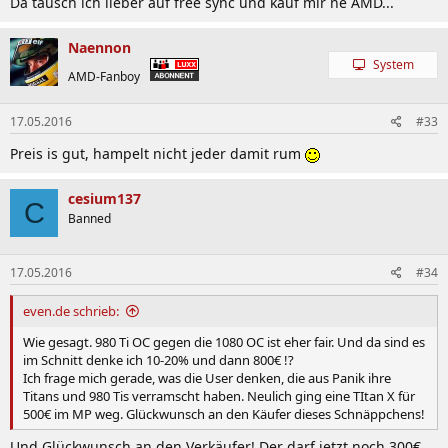
Da tausch ich lieber auf free sync und kauf mir ne AMD...
Naennon
System
AMD-Fanboy
17.05.2016
#33
Preis is gut, hampelt nicht jeder damit rum
cesium137
C
Banned
17.05.2016
#34
even.de schrieb:
Wie gesagt. 980 Ti OC gegen die 1080 OC ist eher fair. Und da sind es
im Schnitt denke ich 10-20% und dann 800€ !?
Ich frage mich gerade, was die User denken, die aus Panik ihre
Titans und 980 Tis verramscht haben. Neulich ging eine TItan X für
500€ im MP weg. Glückwunsch an den Käufer dieses Schnäppchens!
Und Glückwunsch an den Verkäufer! Der darf jetzt noch 300€