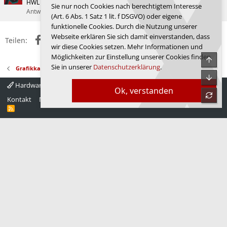
HWL News Bot
Grafikkarten
Sie nur noch Cookies nach berechtigtem Interesse
Antworten
30
10.05.2026
just m3
(Art. 6 Abs. 1 Satz 1 lit. f DSGVO) oder eigene
funktionelle Cookies. Durch die Nutzung unserer
Webseite erklären Sie sich damit einverstanden, dass
Facebook
X (Twitter)
Reddit
WhatsApp
E-Mail
Link
Teilen:
wir diese Cookies setzen. Mehr Informationen und
Möglichkeiten zur Einstellung unserer Cookies finden
Obe
Sie in unserer
Datenschutzerklärung
.
Grafikkarten
Unte
Hardwareluxx 4.0
Deutsch
Ok, verstanden
refre
Kontakt
Nutzungsbedingungen
Datenschutz
Hilfe
Startseite
R
S
S