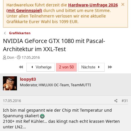
Hardwareluxx führt derzeit die
Hardware-Umfrage 2026
(mit Gewinnspiel)
durch und bittet um eure Stimme.
Unter allen Teilnehmern verlosen wir eine aktuelle
Grafikkarte Eurer Wahl bis 1099 EUR.
Grafikkarten
NVIDIA GeForce GTX 1080 mit Pascal-
Architektur im XXL-Test
E
E
Don
17.05.2016
r
r
Erste
Letzte
s
s
Vorherige
2 von 50
Nächste
t
t
e
e
loopy83
l
l
Moderator, HWLUXX OC-Team, TeamMUTTI
l
l
e
t
r
a
17.05.2016
#31
m
Ich bin mal gespannt wie der Chip mit Temperatur und
Spannung skaliert
2100+ mit Ref Kühler... das klingt nach echt krassen Werten
unter LN2...