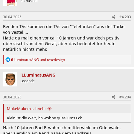
Enthusiast
i
o
n
30.04.2025
#4.203
e
n
Bei den TVs kommen die TVs von "Telefunken" aus der Türkei
:
von Vestel....
Hatte da mal einen vor ca. 10 Jahren und war doch positiv
überrascht von dem Gerät, aber das bedeutet für heute
natürlich nichts mehr.
R
iLLuminatusANG
und
toscdesign
e
a
k
iLLuminatusANG
t
Legende
i
o
n
30.04.2025
#4.204
e
n
:
MukeMukem schrieb:
Klein ist die Welt, ich wohne quasi ums Eck
Nach 10 Jahren Bad F. wohn ich mittlerweile im Odenwald.
aber ziemlich am Rand nahe dem Landkreis.