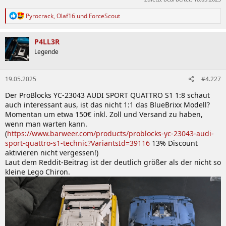
R
Pyrocrack
,
Olaf16
und
ForceScout
e
a
k
P4LL3R
t
Legende
i
o
n
19.05.2025
#4.227
e
n
Der ProBlocks YC-23043 AUDI SPORT QUATTRO S1 1:8 schaut
:
auch interessant aus, ist das nicht 1:1 das BlueBrixx Modell?
Momentan um etwa 150€ inkl. Zoll und Versand zu haben,
wenn man warten kann.
(
https://www.barweer.com/products/problocks-yc-23043-audi-
sport-quattro-s1-technic?VariantsId=39116
13% Discount
aktivieren nicht vergessen!)
Laut dem Reddit-Beitrag ist der deutlich größer als der nicht so
kleine Lego Chiron.