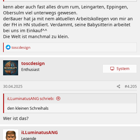
kenn aber auch fast alles drum rum, Leingarten, Eppingen,
Obersulm viel unterwegs gewesen.
der8auer hat ja mit nem aktuellen Arbeitskollegen von mir an
der FH in HN studiert. Verdammt, seine Babysitterin arbeitet
bei uns im Einkauf^^
Die Welt ist manchmal zu klein.
R
toscdesign
e
a
k
toscdesign
t
System
Enthusiast
i
o
n
30.04.2025
#4.205
e
n
:
iLLuminatusANG schrieb:
den kleinen Schreihals
Wer ist das?
iLLuminatusANG
Legende