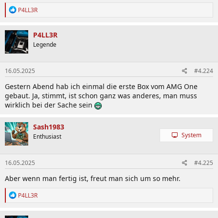
R
P4LL3R
e
a
k
P4LL3R
t
Legende
i
o
n
16.05.2025
#4.224
e
n
Gestern Abend hab ich einmal die erste Box vom AMG One
:
gebaut. Ja, stimmt, ist schon ganz was anderes, man muss
wirklich bei der Sache sein
Sash1983
System
Enthusiast
16.05.2025
#4.225
Aber wenn man fertig ist, freut man sich um so mehr.
R
P4LL3R
e
a
k