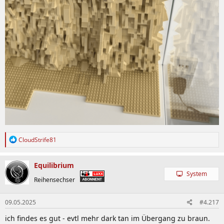
R
CloudStrife81
e
a
k
Equilibrium
t
System
i
Reihensechser
o
n
09.05.2025
#4.217
e
n
ich findes es gut - evtl mehr dark tan im Übergang zu braun.
: