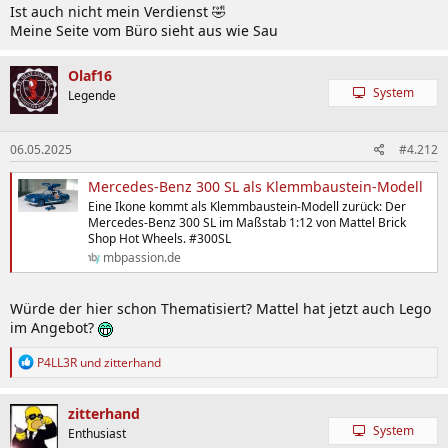
Ist auch nicht mein Verdienst 🤣
Meine Seite vom Büro sieht aus wie Sau
Olaf16
System
Legende
06.05.2025
#4.212
Mercedes-Benz 300 SL als Klemmbaustein-Modell
Eine Ikone kommt als Klemmbaustein-Modell zurück: Der
Mercedes-Benz 300 SL im Maßstab 1:12 von Mattel Brick
Shop Hot Wheels. #300SL
mbpassion.de
Würde der hier schon Thematisiert? Mattel hat jetzt auch Lego
im Angebot?
R
P4LL3R
und
zitterhand
e
a
k
zitterhand
t
System
Enthusiast
i