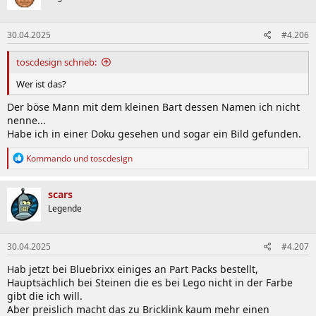
30.04.2025
#4.206
toscdesign schrieb:
Wer ist das?
Der böse Mann mit dem kleinen Bart dessen Namen ich nicht
nenne...
Habe ich in einer Doku gesehen und sogar ein Bild gefunden.
R
Kommando
und
toscdesign
e
a
k
scars
t
Legende
i
o
n
30.04.2025
#4.207
e
n
Hab jetzt bei Bluebrixx einiges an Part Packs bestellt,
:
Hauptsächlich bei Steinen die es bei Lego nicht in der Farbe
gibt die ich will.
Aber preislich macht das zu Bricklink kaum mehr einen