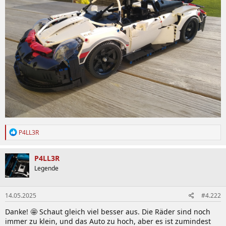
R
P4LL3R
e
a
k
P4LL3R
t
Legende
i
o
n
14.05.2025
#4.222
e
n
Danke! 🤩 Schaut gleich viel besser aus. Die Räder sind noch
:
immer zu klein, und das Auto zu hoch, aber es ist zumindest