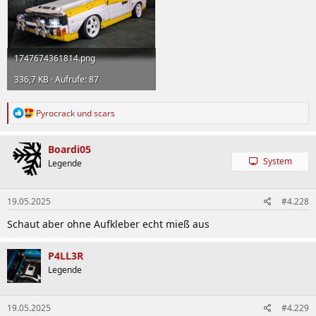
1747674361814.png
336,7 KB · Aufrufe: 87
R
Pyrocrack
und
scars
e
a
k
Boardi05
t
System
Legende
i
o
n
19.05.2025
#4.228
e
n
Schaut aber ohne Aufkleber echt mieß aus
:
P4LL3R
Legende
19.05.2025
#4.229