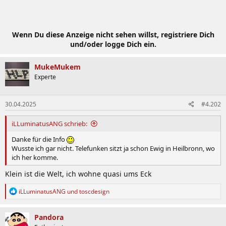
Wenn Du diese Anzeige nicht sehen willst, registriere Dich
und/oder logge Dich ein.
MukeMukem
Experte
30.04.2025
#4.202
iLLuminatusANG schrieb:
Danke für die Info
Wusste ich gar nicht. Telefunken sitzt ja schon Ewig in Heilbronn, wo
ich her komme.
Klein ist die Welt, ich wohne quasi ums Eck
R
iLLuminatusANG
und
toscdesign
e
a
k
Pandora
t