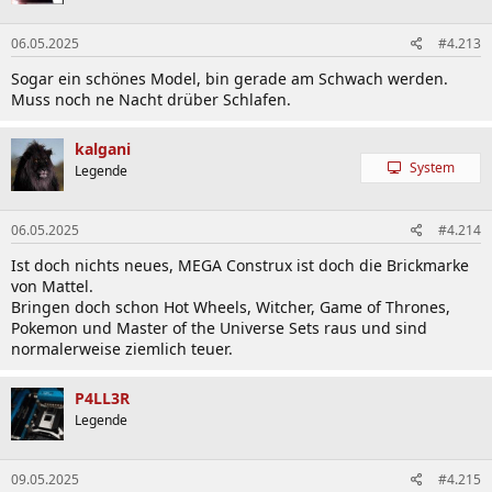
o
n
06.05.2025
#4.213
e
n
Sogar ein schönes Model, bin gerade am Schwach werden.
:
Muss noch ne Nacht drüber Schlafen.
kalgani
System
Legende
06.05.2025
#4.214
Ist doch nichts neues, MEGA Construx ist doch die Brickmarke
von Mattel.
Bringen doch schon Hot Wheels, Witcher, Game of Thrones,
Pokemon und Master of the Universe Sets raus und sind
normalerweise ziemlich teuer.
P4LL3R
Legende
09.05.2025
#4.215