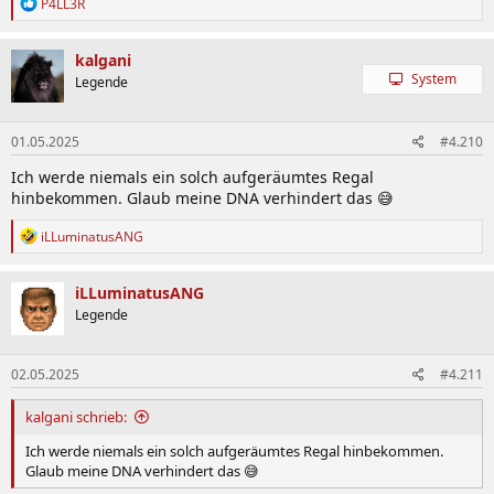
R
P4LL3R
e
a
k
kalgani
t
System
Legende
i
o
n
01.05.2025
#4.210
e
n
Ich werde niemals ein solch aufgeräumtes Regal
:
hinbekommen. Glaub meine DNA verhindert das 😅
R
iLLuminatusANG
e
a
k
iLLuminatusANG
t
Legende
i
o
n
02.05.2025
#4.211
e
n
:
kalgani schrieb:
Ich werde niemals ein solch aufgeräumtes Regal hinbekommen.
Glaub meine DNA verhindert das 😅