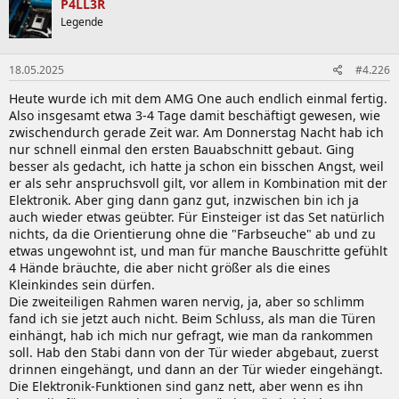
P4LL3R
t
Legende
i
o
n
18.05.2025
#4.226
e
n
Heute wurde ich mit dem AMG One auch endlich einmal fertig.
:
Also insgesamt etwa 3-4 Tage damit beschäftigt gewesen, wie
zwischendurch gerade Zeit war. Am Donnerstag Nacht hab ich
nur schnell einmal den ersten Bauabschnitt gebaut. Ging
besser als gedacht, ich hatte ja schon ein bisschen Angst, weil
er als sehr anspruchsvoll gilt, vor allem in Kombination mit der
Elektronik. Aber ging dann ganz gut, inzwischen bin ich ja
auch wieder etwas geübter. Für Einsteiger ist das Set natürlich
nichts, da die Orientierung ohne die "Farbseuche" ab und zu
etwas ungewohnt ist, und man für manche Bauschritte gefühlt
4 Hände bräuchte, die aber nicht größer als die eines
Kleinkindes sein dürfen.
Die zweiteiligen Rahmen waren nervig, ja, aber so schlimm
fand ich sie jetzt auch nicht. Beim Schluss, als man die Türen
einhängt, hab ich mich nur gefragt, wie man da rankommen
soll. Hab den Stabi dann von der Tür wieder abgebaut, zuerst
drinnen eingehängt, und dann an der Tür wieder eingehängt.
Die Elektronik-Funktionen sind ganz nett, aber wenn es ihn