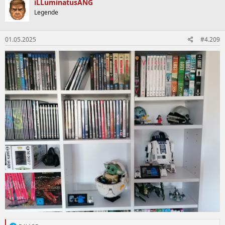
iLLuminatusANG
Legende
01.05.2025
#4.209