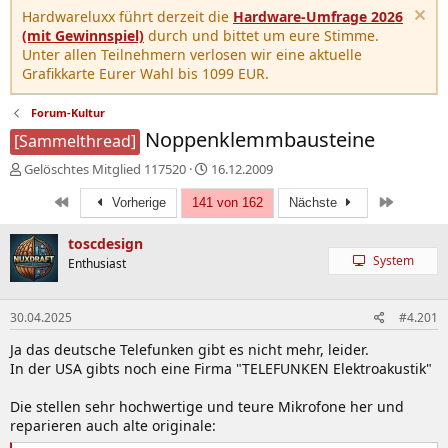
Hardwareluxx führt derzeit die
Hardware-Umfrage 2026
(mit Gewinnspiel)
durch und bittet um eure Stimme.
Unter allen Teilnehmern verlosen wir eine aktuelle
Grafikkarte Eurer Wahl bis 1099 EUR.
Forum-Kultur
Noppenklemmbausteine
[Sammelthread]
E
E
Gelöschtes Mitglied 117520
16.12.2009
r
r
Erste
Letzte
s
Vorherige
141 von 162
s
Nächste
t
t
e
e
toscdesign
l
l
System
Enthusiast
l
l
e
t
r
a
30.04.2025
#4.201
m
Ja das deutsche Telefunken gibt es nicht mehr, leider.
In der USA gibts noch eine Firma "TELEFUNKEN Elektroakustik"
Die stellen sehr hochwertige und teure Mikrofone her und
reparieren auch alte originale: