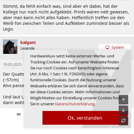
Stimmt, da fehlt einfach was, sind aber eh dabei, hat der
Kollege nur noch nicht aufgeklebt. Prints wären nett gewesen,
aber man kann nicht alles haben. Hoffentlich treffen sie den
Weiß-Ton zwischen Teilen und Aufkleben zumindest besser als
Lego.
kalgani
System
Legende
Hardwareluxx setzt keine externen Werbe- und
Tracking-Cookies ein. Auf unserer Webseite finden
19.05.2025
#4.230
Sie nur noch Cookies nach berechtigtem Interesse
(Art. 6 Abs. 1 Satz 1 lit. f DSGVO) oder eigene
Der Quattro ist 4,24 (müsste 53 lang sein) und der Chiron 4,54
(~57cm)
funktionelle Cookies. Durch die Nutzung unserer
Also passen bei einem (oder gar beiden) die Maße gar nicht.
Webseite erklären Sie sich damit einverstanden, dass
wir diese Cookies setzen. Mehr Informationen und
Und laut Lego ist deren Chiron 56cm, damit ist der Quattro
Möglichkeiten zur Einstellung unserer Cookies finden
dann wohl eher 1:6 als 1:8
Sie in unserer
Datenschutzerklärung
.
Erste
Letzte
Vorherige
141 von 162
Nächste
Ok, verstanden
Anmelden, um zu antworten.