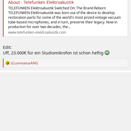
About - Telefunken Elektroakustik
TELEFUNKEN Elektroakustik Switched On: The Brand Reborn
TELEFUNKEN Elektroakustik was born out of the desire to develop
restoration parts for some of the world's most prized vintage vacuum
tube-based microphones, and in turn, preserve their legacy. Now in
production for over two decades, the...
www.telefunken-elektroakustik.com
Edit:
Uff, 23.000€ für ein Studiomikrofon ist schon heftig
R
iLLuminatusANG
e
a
k
t
i
o
n
e
n
: