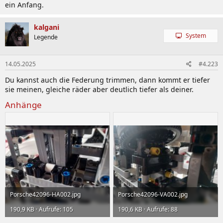
ein Anfang.
kalgani
System
Legende
14.05.2025
#4.223
Du kannst auch die Federung trimmen, dann kommt er tiefer
sie meinen, gleiche räder aber deutlich tiefer als deiner.
Anhänge
Porsche42096-HA002.jpg
Porsche42096-VA002.jpg
190,9 KB · Aufrufe: 105
190,6 KB · Aufrufe: 88