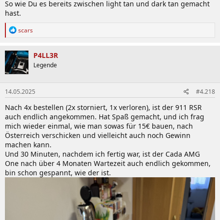
So wie Du es bereits zwischen light tan und dark tan gemacht
hast.
R
scars
e
a
k
P4LL3R
t
Legende
i
o
n
14.05.2025
#4.218
e
n
Nach 4x bestellen (2x storniert, 1x verloren), ist der 911 RSR
:
auch endlich angekommen. Hat Spaß gemacht, und ich frag
mich wieder einmal, wie man sowas für 15€ bauen, nach
Österreich verschicken und vielleicht auch noch Gewinn
machen kann.
Und 30 Minuten, nachdem ich fertig war, ist der Cada AMG
One nach über 4 Monaten Wartezeit auch endlich gekommen,
bin schon gespannt, wie der ist.