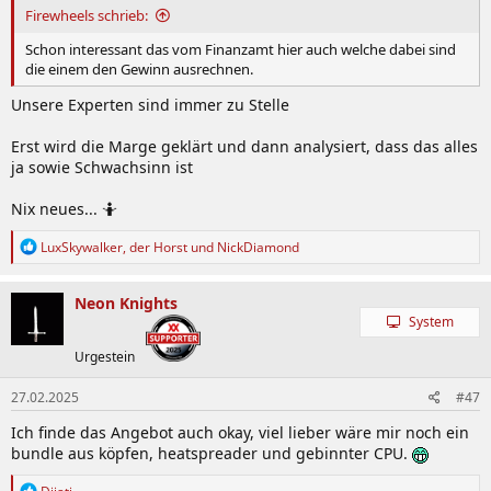
Firewheels schrieb:
Schon interessant das vom Finanzamt hier auch welche dabei sind
die einem den Gewinn ausrechnen.
Unsere Experten sind immer zu Stelle
Erst wird die Marge geklärt und dann analysiert, dass das alles
ja sowie Schwachsinn ist
Nix neues... 🤷
R
LuxSkywalker
,
der Horst
und
NickDiamond
e
a
k
Neon Knights
t
System
i
o
Urgestein
n
e
27.02.2025
#47
n
:
Ich finde das Angebot auch okay, viel lieber wäre mir noch ein
bundle aus köpfen, heatspreader und gebinnter CPU.
R