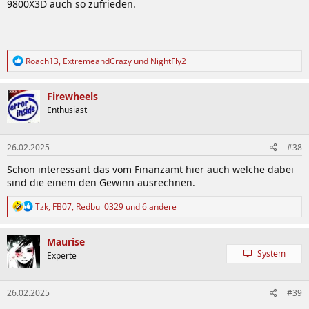
9800X3D auch so zufrieden.
R
Roach13
,
ExtremeandCrazy
und
NightFly2
e
a
k
Firewheels
t
Enthusiast
i
o
n
26.02.2025
#38
e
n
Schon interessant das vom Finanzamt hier auch welche dabei
:
sind die einem den Gewinn ausrechnen.
R
Tzk
,
FB07
,
Redbull0329
und 6 andere
e
a
k
Maurise
t
System
Experte
i
o
n
26.02.2025
#39
e
n