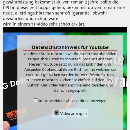
Die Zielgruppe ist wie gesagt, sehr klein.
gewährleistung bekommst du von roman 2 jahre. sollte die
Daher gehe ich fest davon aus, da kommt noch mehr.
CPU in dieser zeit hopps gehen, bekommst du von roman eine
neue. allerdings hört man sehr oft "garantie" obwohl
gewährleistung richtig wäre.
wird in einem YT-Video sehr schön erklärt.
Datenschutzhinweis für Youtube
An dieser Stelle möchten wir Ihnen ein Youtube-Video
zeigen. Ihre Daten zu schützen, liegt uns aber am
Herzen: Youtube setzt durch das Einbinden und
Abspielen Cookies auf ihrem Rechner, mit welchen sie
eventuell getracked werden können. Wenn Sie dies
zulassen möchten, klicken Sie einfach auf den Play-
Button. Das Video wird anschließend geladen und
danach abgespielt.
Youtube Videos ab jetzt direkt anzeigen
Video anzeigen