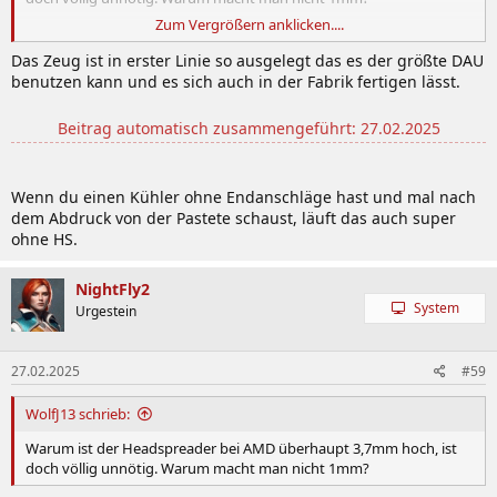
Zum Vergrößern anklicken....
Das Zeug ist in erster Linie so ausgelegt das es der größte DAU
Der Beitrag ist von 2023, das Produkt kam nie auf den Markt?
benutzen kann und es sich auch in der Fabrik fertigen lässt.
Beitrag automatisch zusammengeführt:
27.02.2025
Wenn du einen Kühler ohne Endanschläge hast und mal nach
dem Abdruck von der Pastete schaust, läuft das auch super
ohne HS.
NightFly2
System
Urgestein
27.02.2025
#59
WolfJ13 schrieb:
Warum ist der Headspreader bei AMD überhaupt 3,7mm hoch, ist
doch völlig unnötig. Warum macht man nicht 1mm?