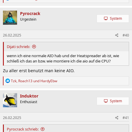
e
a
k
Pyrocrack
t
System
Urgestein
i
o
n
26.02.2025
#40
e
n
:
Dijati schrieb:
wenn ich eine normale AIO hab und der Heatspreader ab ist, wie
schließ ich das an bzw. wie montiere ich die aio auf die CPU?
Zu aller erst benutzt man keine AIO.
R
Tzk
,
Roach13
und
HardyEbw
e
a
k
Induktor
t
System
Enthusiast
i
o
n
26.02.2025
#41
e
n
:
Pyrocrack schrieb: