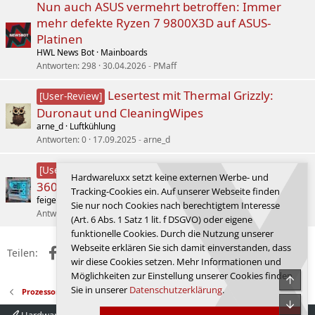
Nun auch ASUS vermehrt betroffen: Immer
mehr defekte Ryzen 7 9800X3D auf ASUS-
Platinen
HWL News Bot
Mainboards
Antworten
298
30.04.2026
PMaff
Lesertest mit Thermal Grizzly:
[User-Review]
Duronaut und CleaningWipes
arne_d
Luftkühlung
Antworten
0
17.09.2025
arne_d
Lesertest: TRYX Panorama ARGB
[User-Review]
Hardwareluxx setzt keine externen Werbe- und
360
Tracking-Cookies ein. Auf unserer Webseite finden
feigenbaum
Wasserkühlung
Sie nur noch Cookies nach berechtigtem Interesse
Antworten
0
17.12.2025
feigenbaum
(Art. 6 Abs. 1 Satz 1 lit. f DSGVO) oder eigene
funktionelle Cookies. Durch die Nutzung unserer
Webseite erklären Sie sich damit einverstanden, dass
Facebook
X (Twitter)
Reddit
WhatsApp
E-Mail
Link
Teilen:
wir diese Cookies setzen. Mehr Informationen und
Möglichkeiten zur Einstellung unserer Cookies finden
Obe
Sie in unserer
Datenschutzerklärung
.
Prozessoren
Unte