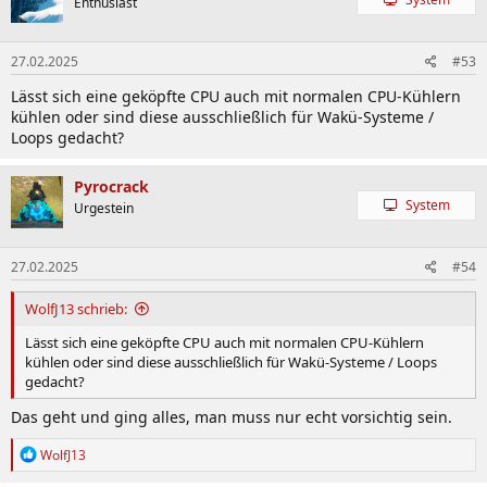
Enthusiast
i
o
n
27.02.2025
#53
e
n
Lässt sich eine geköpfte CPU auch mit normalen CPU-Kühlern
:
kühlen oder sind diese ausschließlich für Wakü-Systeme /
Loops gedacht?
Pyrocrack
System
Urgestein
27.02.2025
#54
WolfJ13 schrieb:
Lässt sich eine geköpfte CPU auch mit normalen CPU-Kühlern
kühlen oder sind diese ausschließlich für Wakü-Systeme / Loops
gedacht?
Das geht und ging alles, man muss nur echt vorsichtig sein.
R
WolfJ13
e