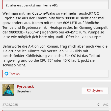
Zu aller erst benutzt man keine AIO.
Weil man mit ner Custom-Wakü so viel mehr rausholt? OC
Ergebnisse aus der Community für'n 9800X3D sieht aber mal
ganz anders aus. Komm mit meiner 60€ LFIII auf ähnliche
Temps und Ergebnisse inkl. Heatspreader. Im Gaming dümpelt
der 9800X3D (+200/-41) irgendwo bei 40-45°C rum. Pumpe so
leise wie möglich (ich höre nix), Radi-Lüfter bei 700-800rpm.
Befürworte die Aktion von Roman, frag mich aber auch wer die
Zielgruppe ist. Könnte mir vorstellen SFF-Builds mit
beschränkter Kühlleistung vielleicht. Für OC ist das Teil tot
langweilig und ob die CPU 75° oder 40°C läuft, juckt sie
sowieso nicht.
R
Thrawn.
e
a
k
Pyrocrack
t
System
Urgestein
i
o
n
27.02.2025
#42
e
n