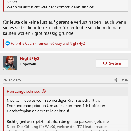
selber.
Wenn da also nicht was nachkommt, dann sinnlos.
für leute die keine lust auf garantie verlust haben , auch wenn
sie es selbst könnten zb. oder für leute die sich kein di mate
kaufen wollen ? gibt massig gründe
R
Felix the Cat
,
ExtremeandCrazy
und
NightFly2
e
a
k
NightFly2
t
System
Urgestein
i
o
n
26.02.2025
#36
e
n
:
HerrLange schrieb:
Nice! Ich liebe es wenn so nerdiger Kram es schafft als
Endkundenangebot in Umlauf zu kommen. Ich hoffe der
Geschäftsplan an der Stelle geht auf.
Richtig geil wäre jetzt natürlich die genau passend gefräste
DirectDie Kühlung für WaKü, welche den TG Heatspreader