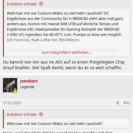
:
Induktor schrieb:
Weil man mit ner Custom-Wakü so viel mehr rausholt? OC
Ergebnisse aus der Community für'n 9800X3D sieht aber mal ganz
anders aus. Komm mit meiner 60€ LFIII auf ähnliche Temps und
Ergebnisse inkl. Heatspreader. Im Gaming dümpelt der 9800X3D
(+200/-41) irgendwo bei 40-45°C rum. Pumpe so leise wie möglich
(ich höre nix), Radi-Lüfter bei 700-800rpm.
Befürworte die Aktion von Roman, frag mich aber auch wer die
Zum Vergrößern anklicken....
Zielgruppe ist. Könnte mir vorstellen SFF-Builds mit beschränkter
Kühlleistung vielleicht. Für OC ist das Teil tot langweilig und ob die
Du kannst von mir aus ne AIO auf so einen freigelegten Chip
CPU 75° oder 40°C läuft, juckt sie sowieso nicht.
drauf knallen. Viel Spaß damit, wenn du es so weit schaffst.
pwnbert
Legende
27.02.2025
#43
Induktor schrieb:
Weil man mit ner Custom-Wakü so viel mehr rausholt?