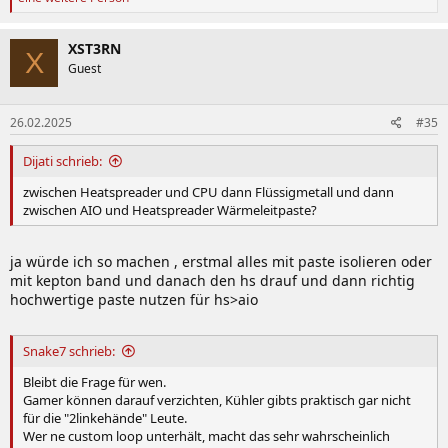
a
k
t
XST3RN
X
i
Guest
o
n
e
26.02.2025
#35
n
:
Dijati schrieb:
zwischen Heatspreader und CPU dann Flüssigmetall und dann
zwischen AIO und Heatspreader Wärmeleitpaste?
ja würde ich so machen , erstmal alles mit paste isolieren oder
mit kepton band und danach den hs drauf und dann richtig
hochwertige paste nutzen für hs>aio
Snake7 schrieb:
Bleibt die Frage für wen.
Gamer können darauf verzichten, Kühler gibts praktisch gar nicht
für die "2linkehände" Leute.
Wer ne custom loop unterhält, macht das sehr wahrscheinlich