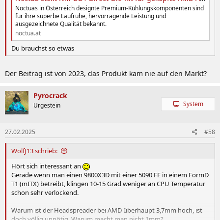
Noctuas in Österreich designte Premium-Kühlungskomponenten sind
für ihre superbe Laufruhe, hervorragende Leistung und
ausgezeichnete Qualität bekannt.
noctua.at
Du brauchst so etwas
Der Beitrag ist von 2023, das Produkt kam nie auf den Markt?
Pyrocrack
System
Urgestein
27.02.2025
#58
WolfJ13 schrieb:
Hört sich interessant an
Gerade wenn man einen 9800X3D mit einer 5090 FE in einem FormD
T1 (mITX) betreibt, klingen 10-15 Grad weniger an CPU Temperatur
schon sehr verlockend.
Warum ist der Headspreader bei AMD überhaupt 3,7mm hoch, ist
doch völlig unnötig. Warum macht man nicht 1mm?