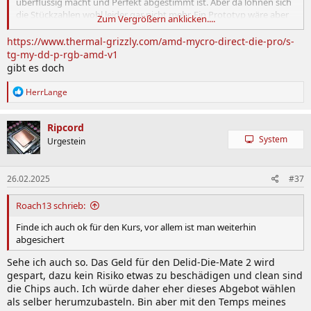
überflüssig macht und Perfekt abgestimmt ist. Aber da lohnen sich
die Stückzahlen wohl leider gar nicht mehr. Ein Prototyp wäre aber
Zum Vergrößern anklicken....
schon Nice um mal zu sehen ob bzw. was das letztendlich bringt.
https://www.thermal-grizzly.com/amd-mycro-direct-die-pro/s-
tg-my-dd-p-rgb-amd-v1
gibt es doch
R
HerrLange
e
a
k
Ripcord
t
System
Urgestein
i
o
n
26.02.2025
#37
e
n
:
Roach13 schrieb:
Finde ich auch ok für den Kurs, vor allem ist man weiterhin
abgesichert
Sehe ich auch so. Das Geld für den Delid-Die-Mate 2 wird
gespart, dazu kein Risiko etwas zu beschädigen und clean sind
die Chips auch. Ich würde daher eher dieses Abgebot wählen
als selber herumzubasteln. Bin aber mit den Temps meines