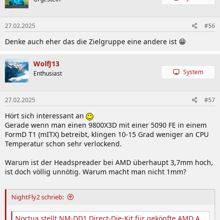
i
o
n
27.02.2025
#56
e
n
Denke auch eher das die Zielgruppe eine andere ist 😁
:
WolfJ13
System
Enthusiast
27.02.2025
#57
Hört sich interessant an
Gerade wenn man einen 9800X3D mit einer 5090 FE in einem
FormD T1 (mITX) betreibt, klingen 10-15 Grad weniger an CPU
Temperatur schon sehr verlockend.
Warum ist der Headspreader bei AMD überhaupt 3,7mm hoch,
ist doch völlig unnötig. Warum macht man nicht 1mm?
NightFly2 schrieb:
Noctua stellt NM-DD1 Direct-Die-Kit für geköpfte AMD AM5 Prozessoren vor