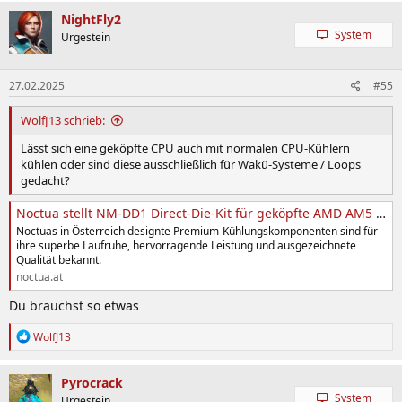
a
k
NightFly2
t
System
Urgestein
i
o
n
27.02.2025
#55
e
n
:
WolfJ13 schrieb:
Lässt sich eine geköpfte CPU auch mit normalen CPU-Kühlern
kühlen oder sind diese ausschließlich für Wakü-Systeme / Loops
gedacht?
Noctua stellt NM-DD1 Direct-Die-Kit für geköpfte AMD AM5 Prozessoren vor
Noctuas in Österreich designte Premium-Kühlungskomponenten sind für
ihre superbe Laufruhe, hervorragende Leistung und ausgezeichnete
Qualität bekannt.
noctua.at
Du brauchst so etwas
R
WolfJ13
e
a
k
Pyrocrack
t
System
Urgestein