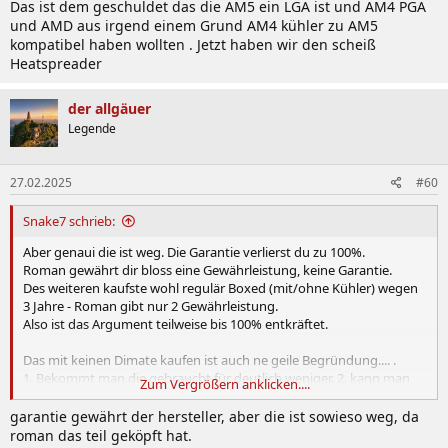
Das ist dem geschuldet das die AM5 ein LGA ist und AM4 PGA
und AMD aus irgend einem Grund AM4 kühler zu AM5
kompatibel haben wollten . Jetzt haben wir den scheiß
Heatspreader
der allgäuer
Legende
27.02.2025
#60
Snake7 schrieb:
Aber genaui die ist weg. Die Garantie verlierst du zu 100%.
Roman gewährt dir bloss eine Gewährleistung, keine Garantie.
Des weiteren kaufste wohl regulär Boxed (mit/ohne Kühler) wegen
3 Jahre - Roman gibt nur 2 Gewährleistung.
Also ist das Argument teilweise bis 100% entkräftet.
Das mit keinen Dimate kaufen ist auch ne geile Begründung.... .
1. Bekommt man die gebraucht für deutlich weniger. 2. kann man
Zum Vergrößern anklicken....
die gut für gutes Geld weiter veräußern.
garantie gewährt der hersteller, aber die ist sowieso weg, da
Hast du noch mehr Argumente?
roman das teil geköpft hat.