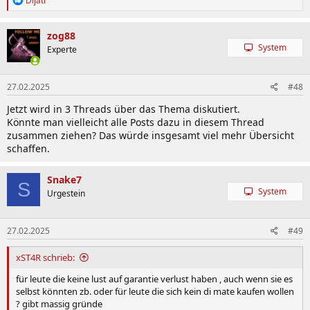
Dijati
e
a
k
zog88
t
System
Experte
i
o
n
27.02.2025
#48
e
n
Jetzt wird in 3 Threads über das Thema diskutiert.
:
Könnte man vielleicht alle Posts dazu in diesem Thread
zusammen ziehen? Das würde insgesamt viel mehr Übersicht
schaffen.
Snake7
S
System
Urgestein
27.02.2025
#49
xST4R schrieb:
für leute die keine lust auf garantie verlust haben , auch wenn sie es
selbst könnten zb. oder für leute die sich kein di mate kaufen wollen
? gibt massig gründe