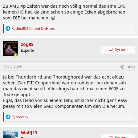
n
Zu AMD Xp Zeiten war das noch völlig normal das eine CPU
:
keinen HS hat, da sind schon so einige Ecken abgebrochen
vom DIE bei manchen. 😁
R
Redbull0329
und
DaHans
e
a
k
zog88
t
System
Experte
i
o
n
27.02.2025
#52
e
n
Ja bei Thunderbird und Thoroughbred war das echt oft zu
:
sehen. Der PIII Coppermine war da robuster bei denen sah
man das nicht so oft. Allerdings hab ich mal einen 600E zu
Tode gelappt...
Egal, das Delid von so einem Ding ist sicher nicht ganz easy
peasy mit so vielen SMD Komponenten um den Die herum.
R
Pyrocrack
e
a
k
WolfJ13
t
System