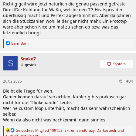
Richtig geil wäre jetzt natürlich die genau passend gefräste
DirectDie Kühlung für WaKü, welche den TG Heatspreader
überflüssig macht und Perfekt abgestimmt ist. Aber da lohnen
sich die Stückzahlen wohl leider gar nicht mehr. Ein Prototyp
wäre aber schon Nice um mal zu sehen ob bzw. was das
letztendlich bringt.
R
Bam_Bam
e
a
k
Snake7
S
t
System
Urgestein
i
o
n
26.02.2025
#34
e
n
Bleibt die Frage für wen.
:
Gamer können darauf verzichten, Kühler gibts praktisch gar
nicht für die "2linkehände" Leute.
Wer ne custom loop unterhält, macht das sehr wahrscheinlich
selber.
Wenn da also nicht was nachkommt, dann sinnlos.
R
Gelöschtes Mitglied 109153
,
ExtremeandCrazy
,
Darkestnoir
und
e
eine weitere Person