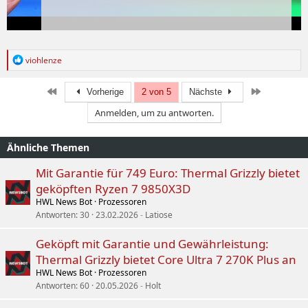
R
viohlenze
e
a
k
Erste
Letzte
Vorherige
2 von 5
Nächste
t
Anmelden, um zu antworten.
i
o
n
Ähnliche Themen
e
n
:
Mit Garantie für 749 Euro: Thermal Grizzly bietet
geköpften Ryzen 7 9850X3D
HWL News Bot
Prozessoren
Antworten
30
23.02.2026
Latiose
Geköpft mit Garantie und Gewährleistung:
Thermal Grizzly bietet Core Ultra 7 270K Plus an
HWL News Bot
Prozessoren
Antworten
60
20.05.2026
Holt