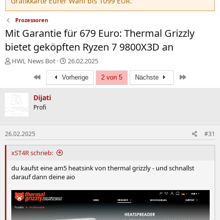
Grafikkarte Eurer Wahl bis 1099 EUR.
Prozessoren
Mit Garantie für 679 Euro: Thermal Grizzly
bietet geköpften Ryzen 7 9800X3D an
E
E
HWL News Bot
26.02.2025
r
r
Erste
Letzte
s
Vorherige
s
2 von 5
Nächste
t
t
e
e
Dijati
l
l
Profi
l
l
e
t
r
a
26.02.2025
#31
m
xST4R schrieb:
du kaufst eine am5 heatsink von thermal grizzly - und schnallst
darauf dann deine aio