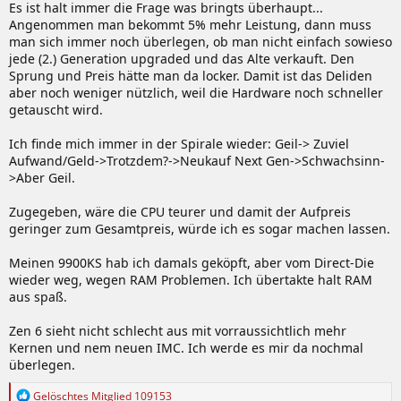
Es ist halt immer die Frage was bringts überhaupt...
:
Angenommen man bekommt 5% mehr Leistung, dann muss
man sich immer noch überlegen, ob man nicht einfach sowieso
jede (2.) Generation upgraded und das Alte verkauft. Den
Sprung und Preis hätte man da locker. Damit ist das Deliden
aber noch weniger nützlich, weil die Hardware noch schneller
getauscht wird.
Ich finde mich immer in der Spirale wieder: Geil-> Zuviel
Aufwand/Geld->Trotzdem?->Neukauf Next Gen->Schwachsinn-
>Aber Geil.
Zugegeben, wäre die CPU teurer und damit der Aufpreis
geringer zum Gesamtpreis, würde ich es sogar machen lassen.
Meinen 9900KS hab ich damals geköpft, aber vom Direct-Die
wieder weg, wegen RAM Problemen. Ich übertakte halt RAM
aus spaß.
Zen 6 sieht nicht schlecht aus mit vorraussichtlich mehr
Kernen und nem neuen IMC. Ich werde es mir da nochmal
überlegen.
R
Gelöschtes Mitglied 109153