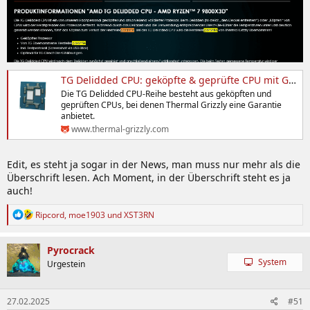
TG Delidded CPU: geköpfte & geprüfte CPU mit Garantie
Die TG Delidded CPU-Reihe besteht aus geköpften und
geprüften CPUs, bei denen Thermal Grizzly eine Garantie
anbietet.
www.thermal-grizzly.com
Edit, es steht ja sogar in der News, man muss nur mehr als die
Überschrift lesen. Ach Moment, in der Überschrift steht es ja
auch!
R
Ripcord
,
moe1903
und
XST3RN
e
a
k
Pyrocrack
t
System
Urgestein
i
o
n
27.02.2025
#51
e