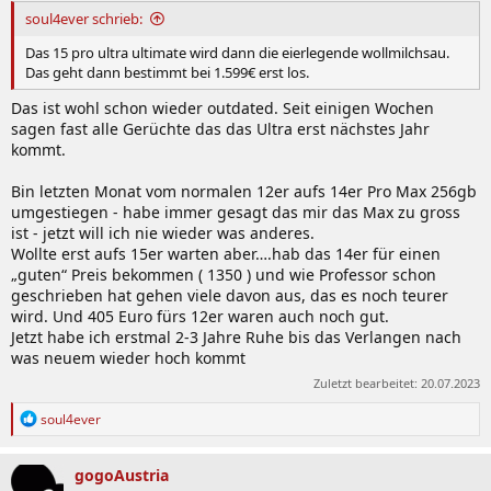
soul4ever schrieb:
Das 15 pro ultra ultimate wird dann die eierlegende wollmilchsau.
Das geht dann bestimmt bei 1.599€ erst los.
Das ist wohl schon wieder outdated. Seit einigen Wochen
sagen fast alle Gerüchte das das Ultra erst nächstes Jahr
kommt.
Bin letzten Monat vom normalen 12er aufs 14er Pro Max 256gb
umgestiegen - habe immer gesagt das mir das Max zu gross
ist - jetzt will ich nie wieder was anderes.
Wollte erst aufs 15er warten aber….hab das 14er für einen
„guten“ Preis bekommen ( 1350 ) und wie Professor schon
geschrieben hat gehen viele davon aus, das es noch teurer
wird. Und 405 Euro fürs 12er waren auch noch gut.
Jetzt habe ich erstmal 2-3 Jahre Ruhe bis das Verlangen nach
was neuem wieder hoch kommt
Zuletzt bearbeitet:
20.07.2023
R
soul4ever
e
a
k
gogoAustria
t