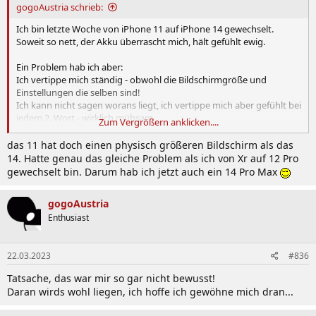
gogoAustria schrieb:
Ich bin letzte Woche von iPhone 11 auf iPhone 14 gewechselt.
Soweit so nett, der Akku überrascht mich, hält gefühlt ewig.
Ein Problem hab ich aber:
Ich vertippe mich ständig - obwohl die Bildschirmgröße und
Einstellungen die selben sind!
Ich kann nicht sagen worans liegt, ich vertippe mich aber gefühlt bei
jedem 2. Wort - wirklich mühsam.
Zum Vergrößern anklicken....
Nach 2 Wochen kann ich auch sagen, dass sich da nix gebessert hat,
obwohl ich viel Tippe.
das 11 hat doch einen physisch größeren Bildschirm als das
14. Hatte genau das gleiche Problem als ich von Xr auf 12 Pro
Hat vielleicht jemand die selbe Erfahrung gemacht?
gewechselt bin. Darum hab ich jetzt auch ein 14 Pro Max
gogoAustria
Enthusiast
22.03.2023
#836
Tatsache, das war mir so gar nicht bewusst!
Daran wirds wohl liegen, ich hoffe ich gewöhne mich dran...