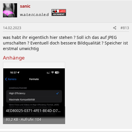
sanic
w.a.t.e.r.c.o.o.l.e.d
14.02.2023
#813
was habt ihr eigentlich hier stehen ? Soll ich das auf JPEG
umschalten ? Eventuell doch bessere Bildqualität ? Speicher ist
erstmal unwichtig
Anhänge
4ED80025-0371-4FE1-BE4D-D73708EFF7A2.jpeg
80,2 KB · Aufrufe: 104