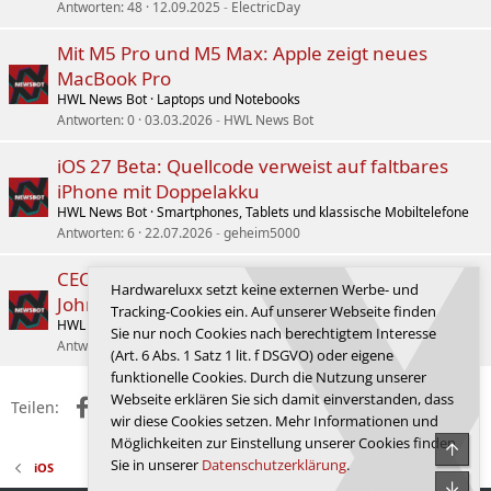
Antworten
48
12.09.2025
ElectricDay
Mit M5 Pro und M5 Max: Apple zeigt neues
MacBook Pro
HWL News Bot
Laptops und Notebooks
Antworten
0
03.03.2026
HWL News Bot
iOS 27 Beta: Quellcode verweist auf faltbares
iPhone mit Doppelakku
HWL News Bot
Smartphones, Tablets und klassische Mobiltelefone
Antworten
6
22.07.2026
geheim5000
CEO-Posten bei Apple: Tim Cook übergibt an
Hardwareluxx setzt keine externen Werbe- und
John Ternus
Tracking-Cookies ein. Auf unserer Webseite finden
HWL News Bot
Sonstige News
Sie nur noch Cookies nach berechtigtem Interesse
Antworten
0
21.04.2026
HWL News Bot
(Art. 6 Abs. 1 Satz 1 lit. f DSGVO) oder eigene
funktionelle Cookies. Durch die Nutzung unserer
Webseite erklären Sie sich damit einverstanden, dass
Facebook
X (Twitter)
Reddit
WhatsApp
E-Mail
Link
Teilen:
wir diese Cookies setzen. Mehr Informationen und
Möglichkeiten zur Einstellung unserer Cookies finden
Obe
Sie in unserer
Datenschutzerklärung
.
iOS
Unte