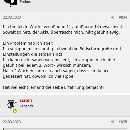
Enthusiast
i
o
n
22.03.2023
#834
e
n
Ich bin letzte Woche von iPhone 11 auf iPhone 14 gewechselt.
:
Soweit so nett, der Akku überrascht mich, hält gefühlt ewig.
Ein Problem hab ich aber:
Ich vertippe mich ständig - obwohl die Bildschirmgröße und
Einstellungen die selben sind!
Ich kann nicht sagen worans liegt, ich vertippe mich aber
gefühlt bei jedem 2. Wort - wirklich mühsam.
Nach 2 Wochen kann ich auch sagen, dass sich da nix
gebessert hat, obwohl ich viel Tippe.
Hat vielleicht jemand die selbe Erfahrung gemacht?
scrollt
Legende
22.03.2023
#835