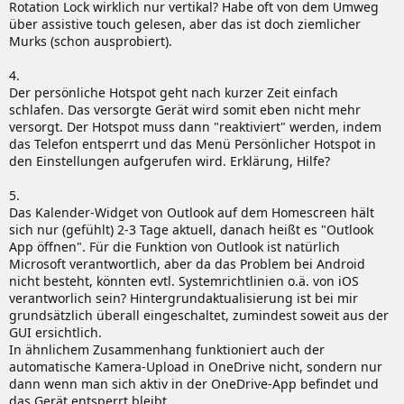
Rotation Lock wirklich nur vertikal? Habe oft von dem Umweg
über assistive touch gelesen, aber das ist doch ziemlicher
Murks (schon ausprobiert).
4.
Der persönliche Hotspot geht nach kurzer Zeit einfach
schlafen. Das versorgte Gerät wird somit eben nicht mehr
versorgt. Der Hotspot muss dann "reaktiviert" werden, indem
das Telefon entsperrt und das Menü Persönlicher Hotspot in
den Einstellungen aufgerufen wird. Erklärung, Hilfe?
5.
Das Kalender-Widget von Outlook auf dem Homescreen hält
sich nur (gefühlt) 2-3 Tage aktuell, danach heißt es "Outlook
App öffnen". Für die Funktion von Outlook ist natürlich
Microsoft verantwortlich, aber da das Problem bei Android
nicht besteht, könnten evtl. Systemrichtlinien o.ä. von iOS
verantworlich sein? Hintergrundaktualisierung ist bei mir
grundsätzlich überall eingeschaltet, zumindest soweit aus der
GUI ersichtlich.
In ähnlichem Zusammenhang funktioniert auch der
automatische Kamera-Upload in OneDrive nicht, sondern nur
dann wenn man sich aktiv in der OneDrive-App befindet und
das Gerät entsperrt bleibt.