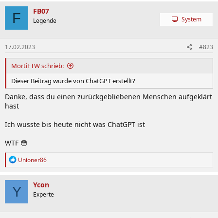
a
k
FB07
F
t
System
Legende
i
o
n
17.02.2023
#823
e
n
:
MortiFTW schrieb:
Dieser Beitrag wurde von ChatGPT erstellt?
Danke, dass du einen zurückgebliebenen Menschen aufgeklärt
hast
Ich wusste bis heute nicht was ChatGPT ist
WTF 😳
R
Unioner86
e
a
k
Ycon
Y
t
Experte
i
o
n