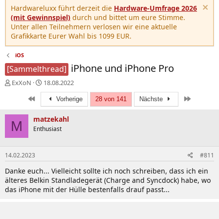
Hardwareluxx führt derzeit die
Hardware-Umfrage 2026
(mit Gewinnspiel)
durch und bittet um eure Stimme.
Unter allen Teilnehmern verlosen wir eine aktuelle
Grafikkarte Eurer Wahl bis 1099 EUR.
iOS
iPhone und iPhone Pro
[Sammelthread]
E
E
ExXoN
18.08.2022
r
r
Erste
Letzte
s
s
Vorherige
28 von 141
Nächste
t
t
e
e
matzekahl
M
l
l
Enthusiast
l
l
e
t
r
a
14.02.2023
#811
m
Danke euch... Vielleicht sollte ich noch schreiben, dass ich ein
älteres Belkin Standladegerät (Charge and Syncdock) habe, wo
das iPhone mit der Hülle bestenfalls drauf passt...