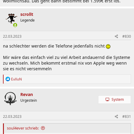
wollmilchsau. Das geht dann bestimmt bei 1.599€ erst los.
scrollt
Legende
22.03.2023
#830
na schlechter werden die Telefone jedenfalls nicht
Mir wäre das einfach viel zu viel Arbeit andauernd die Systeme
zu wechseln. Mich bekommt erstmal nix von Apple weg wenn
sie es nicht versemmeln
R
ExXoN
e
a
k
Revan
t
System
Urgestein
i
o
n
22.03.2023
#831
e
n
:
soul4ever schrieb: