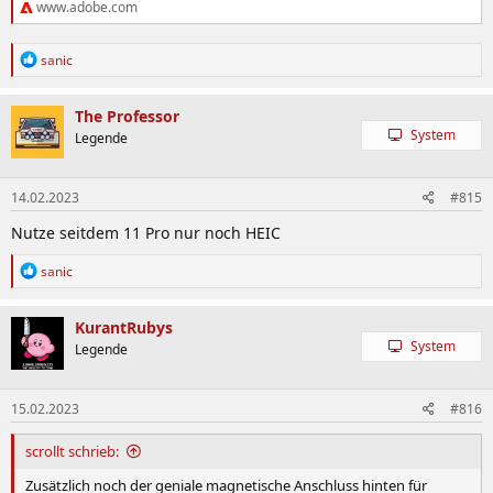
www.adobe.com
R
sanic
e
a
k
The Professor
t
System
Legende
i
o
n
14.02.2023
#815
e
n
Nutze seitdem 11 Pro nur noch HEIC
:
R
sanic
e
a
k
KurantRubys
t
System
Legende
i
o
n
15.02.2023
#816
e
n
:
scrollt schrieb:
Zusätzlich noch der geniale magnetische Anschluss hinten für