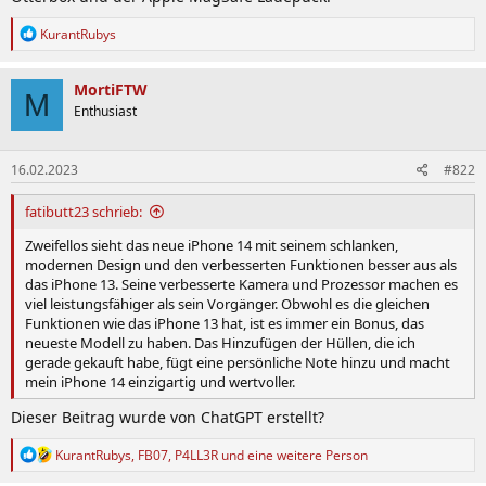
R
KurantRubys
e
a
k
MortiFTW
M
t
Enthusiast
i
o
n
16.02.2023
#822
e
n
:
fatibutt23 schrieb:
Zweifellos sieht das neue iPhone 14 mit seinem schlanken,
modernen Design und den verbesserten Funktionen besser aus als
das iPhone 13. Seine verbesserte Kamera und Prozessor machen es
viel leistungsfähiger als sein Vorgänger. Obwohl es die gleichen
Funktionen wie das iPhone 13 hat, ist es immer ein Bonus, das
neueste Modell zu haben. Das Hinzufügen der Hüllen, die ich
gerade gekauft habe, fügt eine persönliche Note hinzu und macht
mein iPhone 14 einzigartig und wertvoller.
Dieser Beitrag wurde von ChatGPT erstellt?
R
KurantRubys
,
FB07
,
P4LL3R
und eine weitere Person
e