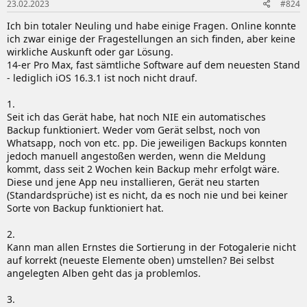
23.02.2023
#824
e
n
Ich bin totaler Neuling und habe einige Fragen. Online konnte
:
ich zwar einige der Fragestellungen an sich finden, aber keine
wirkliche Auskunft oder gar Lösung.
14-er Pro Max, fast sämtliche Software auf dem neuesten Stand
- lediglich iOS 16.3.1 ist noch nicht drauf.
1.
Seit ich das Gerät habe, hat noch NIE ein automatisches
Backup funktioniert. Weder vom Gerät selbst, noch von
Whatsapp, noch von etc. pp. Die jeweiligen Backups konnten
jedoch manuell angestoßen werden, wenn die Meldung
kommt, dass seit 2 Wochen kein Backup mehr erfolgt wäre.
Diese und jene App neu installieren, Gerät neu starten
(Standardsprüche) ist es nicht, da es noch nie und bei keiner
Sorte von Backup funktioniert hat.
2.
Kann man allen Ernstes die Sortierung in der Fotogalerie nicht
auf korrekt (neueste Elemente oben) umstellen? Bei selbst
angelegten Alben geht das ja problemlos.
3.