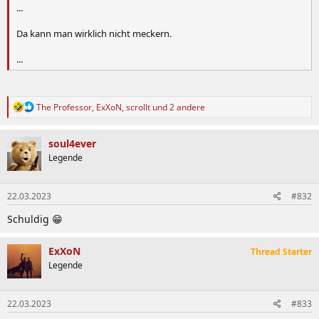
...
Da kann man wirklich nicht meckern.
...
R
The Professor
,
ExXoN
,
scrollt
und 2 andere
e
a
k
soul4ever
t
Legende
i
o
n
22.03.2023
#832
e
n
Schuldig 😁
:
ExXoN
Thread Starter
Legende
22.03.2023
#833