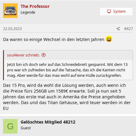
k
The Professor
t
System
Legende
i
o
n
22.03.2023
#827
e
n
:
Da waren so einige Wechsel in den letzten Jahren
soul4ever schrieb:
Jetzt bin ich doch sehr auf das Schneidebrett gespannt. Mit dem 13
pro war ich zufrieden bis auf die Tatsache, das ich die Kanten nicht
mag. Aber werde für das max wohl auf eine Hülle zurückgreifen.
Das 15 Pro, wird da wohl die Lösung werden, auch wenn ich
die Preise fürs 256GB um 1589€ erwarte. Soll ja nun seit 5
Jahren das erste mal auch in Amerika die Preise angehoben
werden. Das und das Titan Gehäuse, wird teuer werden in der
EU
Gelöschtes Mitglied 48212
G
Guest