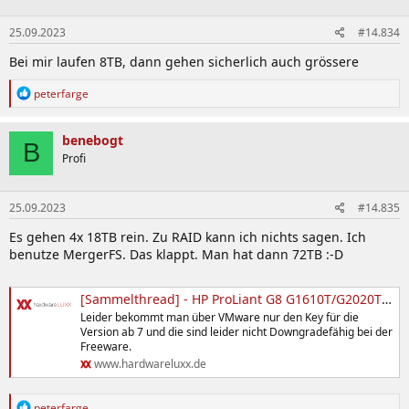
25.09.2023
#14.834
Bei mir laufen 8TB, dann gehen sicherlich auch grössere
R
peterfarge
e
a
k
benebogt
B
t
Profi
i
o
n
25.09.2023
#14.835
e
n
Es gehen 4x 18TB rein. Zu RAID kann ich nichts sagen. Ich
:
benutze MergerFS. Das klappt. Man hat dann 72TB :-D
[Sammelthread] - HP ProLiant G8 G1610T/G2020T/i3-3240/E3-1220Lv2 MicroServer
Leider bekommt man über VMware nur den Key für die
Version ab 7 und die sind leider nicht Downgradefähig bei der
Freeware.
www.hardwareluxx.de
R
peterfarge