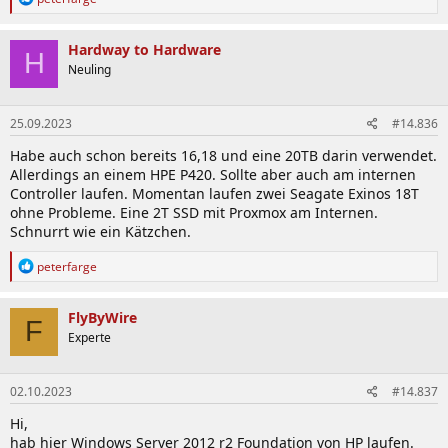
e
a
k
Hardway to Hardware
H
t
Neuling
i
o
n
25.09.2023
#14.836
e
n
Habe auch schon bereits 16,18 und eine 20TB darin verwendet.
:
Allerdings an einem HPE P420. Sollte aber auch am internen
Controller laufen. Momentan laufen zwei Seagate Exinos 18T
ohne Probleme. Eine 2T SSD mit Proxmox am Internen.
Schnurrt wie ein Kätzchen.
R
peterfarge
e
a
k
FlyByWire
F
t
Experte
i
o
n
02.10.2023
#14.837
e
n
Hi,
:
hab hier Windows Server 2012 r2 Foundation von HP laufen.