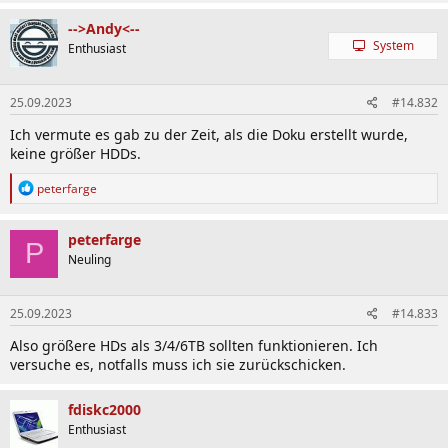
-->Andy<--
System
Enthusiast
25.09.2023
#14.832
Ich vermute es gab zu der Zeit, als die Doku erstellt wurde,
keine größer HDDs.
R
peterfarge
e
a
k
peterfarge
P
t
Neuling
i
o
n
25.09.2023
#14.833
e
n
Also größere HDs als 3/4/6TB sollten funktionieren. Ich
:
versuche es, notfalls muss ich sie zurückschicken.
fdiskc2000
Enthusiast