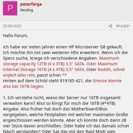
peterfarge
P
Neuling
25.09.2023
#14.831
Hallo Forum,
ich habe vor vielen Jahren einen HP Microserver G8 gekauft.
Ich möchte ihn mit zwei weiteren HDs erweitern. Wenn ich die
Specs suche, kriege ich verschiedene Angaben.
Maximum
storage capacity 12TB (4 x 3TB) 3.5" SATA
.
Oder Maximum
Internal Storage 16TB (4 x 4TB) 3.5" SATA
. Oder
Reddit,
schieb
einfach alles rein
, passt schon ^^
Hinten auf dem Schild steht 819185-421, die
Grenze könnte
also bei 16TB liegen
.
1. Ich verstehe nicht, wieso der Server nur 16TB insgesamt
verwalten kann? Also so klingt für mich die 16TB (4*4TB)
Angabe. Also früher hat doch das Motherboard/Bios
vorgegeben, welche Festplatten mit welcher maximalen Größe
angeschlossen werden könnte. Aber ich konnte doch dann zB
vier Stück davon anschließen. Oder habe ich das damals schon
falsch verstanden? Oder hat das mit den Raid Modi vom