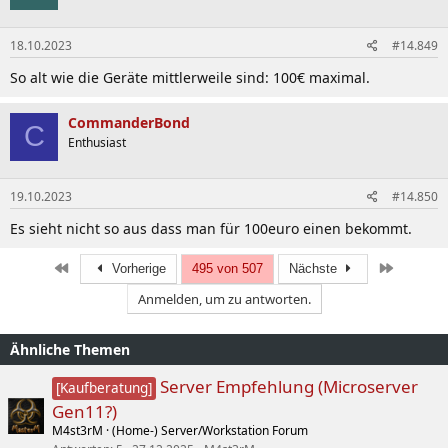
18.10.2023
#14.849
So alt wie die Geräte mittlerweile sind: 100€ maximal.
CommanderBond
C
Enthusiast
19.10.2023
#14.850
Es sieht nicht so aus dass man für 100euro einen bekommt.
Erste
Letzte
Vorherige
495 von 507
Nächste
Anmelden, um zu antworten.
Ähnliche Themen
Server Empfehlung (Microserver
[Kaufberatung]
Gen11?)
M4st3rM
(Home-) Server/Workstation Forum