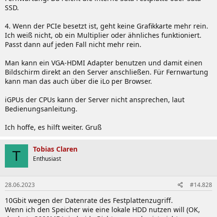
SSD.
ob und was es theoretisch für Möglichkeiten der digitalen Ausgabe
gibt. Um zu wissen was später für Optionen bleiben.
Nur eine LP-Grafikkarte? Bei nur einem PCIe, und z.B. 10Gbit-LAN
4. Wenn der PCIe besetzt ist, geht keine Grafikkarte mehr rein.
nicht möglich. Außer es gäbe so eine Art Kombikarten für z.B. Grafik
Ich weiß nicht, ob ein Multiplier oder ähnliches funktioniert.
und LAN.
Passt dann auf jeden Fall nicht mehr rein.
In der Anleitung steht die Grafik wäre eine "Matrox G200". Aber was
ist mit der Grafik die in der CPU enthalten ist?
Man kann ein VGA-HDMI Adapter benutzen und damit einen
Ist die nicht besser?
Bildschirm direkt an den Server anschließen. Für Fernwartung
Es gibt auch USB 3.0 auf HDMI-Adapter. Könnte man so darauf
kann man das auch über die iLo per Browser.
zugreifen?
iGPUs der CPUs kann der Server nicht ansprechen, laut
Bedienungsanleitung.
Ich hoffe, es hilft weiter. Gruß
Tobias Claren
T
Enthusiast
28.06.2023
#14.828
10Gbit wegen der Datenrate des Festplattenzugriff.
Wenn ich den Speicher wie eine lokale HDD nutzen will (OK,