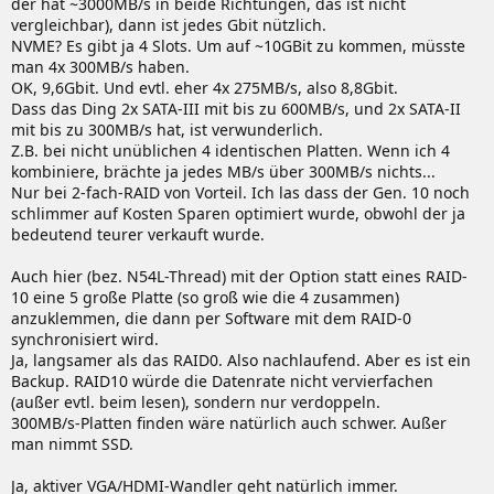
der hat ~3000MB/s in beide Richtungen, das ist nicht
vergleichbar), dann ist jedes Gbit nützlich.
NVME? Es gibt ja 4 Slots. Um auf ~10GBit zu kommen, müsste
man 4x 300MB/s haben.
OK, 9,6Gbit. Und evtl. eher 4x 275MB/s, also 8,8Gbit.
Dass das Ding 2x SATA-III mit bis zu 600MB/s, und 2x SATA-II
mit bis zu 300MB/s hat, ist verwunderlich.
Z.B. bei nicht unüblichen 4 identischen Platten. Wenn ich 4
kombiniere, brächte ja jedes MB/s über 300MB/s nichts...
Nur bei 2-fach-RAID von Vorteil. Ich las dass der Gen. 10 noch
schlimmer auf Kosten Sparen optimiert wurde, obwohl der ja
bedeutend teurer verkauft wurde.
Auch hier (bez. N54L-Thread) mit der Option statt eines RAID-
10 eine 5 große Platte (so groß wie die 4 zusammen)
anzuklemmen, die dann per Software mit dem RAID-0
synchronisiert wird.
Ja, langsamer als das RAID0. Also nachlaufend. Aber es ist ein
Backup. RAID10 würde die Datenrate nicht vervierfachen
(außer evtl. beim lesen), sondern nur verdoppeln.
300MB/s-Platten finden wäre natürlich auch schwer. Außer
man nimmt SSD.
Ja, aktiver VGA/HDMI-Wandler geht natürlich immer.