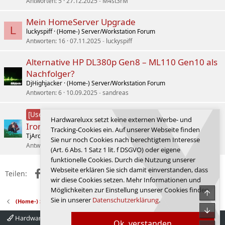
Antworten
5
27.12.2025
M4st3rM
Mein HomeServer Upgrade
L
luckyspiff
(Home-) Server/Workstation Forum
Antworten
16
07.11.2025
luckyspiff
Alternative HP DL380p Gen8 – ML110 Gen10 als
Nachfolger?
DjHighjacker
(Home-) Server/Workstation Forum
Antworten
6
10.09.2025
sandreas
QNAP TS-473A + 2x Seagate
[User-Review]
Hardwareluxx setzt keine externen Werbe- und
IronWolf 4TB im Hardwareluxx Lesertest
Tracking-Cookies ein. Auf unserer Webseite finden
TjArden
(Home-) Server/Workstation Forum
Sie nur noch Cookies nach berechtigtem Interesse
Antworten
5
28.07.2026
Ceiber3
(Art. 6 Abs. 1 Satz 1 lit. f DSGVO) oder eigene
funktionelle Cookies. Durch die Nutzung unserer
Webseite erklären Sie sich damit einverstanden, dass
Facebook
X (Twitter)
Reddit
WhatsApp
E-Mail
Link
Teilen:
wir diese Cookies setzen. Mehr Informationen und
Möglichkeiten zur Einstellung unserer Cookies finden
Obe
Sie in unserer
Datenschutzerklärung
.
(Home-) Server/Workstation Forum
Unte
Hardwareluxx 4.0
Deutsch
Ok, verstanden