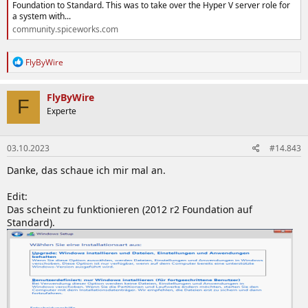
Foundation to Standard. This was to take over the Hyper V server role for
a system with...
community.spiceworks.com
R
FlyByWire
e
a
k
FlyByWire
F
t
Experte
i
o
n
03.10.2023
#14.843
e
n
Danke, das schaue ich mir mal an.
:
Edit:
Das scheint zu funktionieren (2012 r2 Foundation auf
Standard).