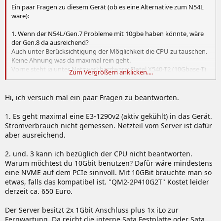
Ein paar Fragen zu diesem Gerät (ob es eine Alternative zum N54L
wäre):
1. Wenn der N54L/Gen.7 Probleme mit 10gbe haben könnte, wäre
der Gen.8 da ausreichend?
Auch unter Berücksichtigung der Möglichkeit die CPU zu tauschen.
Keine Ahnung was da maximal rein geht.
Vorne steht ja unter Netzwerkhardware: "Intel X540-T2 (10Gbase-T)
Zum Vergrößern anklicken....
Dual Port - Q".
2. Welche CPU wäre vermutlich mindestens für 10Gbit nötig?
Hi, ich versuch mal ein paar Fragen zu beantworten.
Was ist mit dem 1220LV3 mit 13W TDP und 4M Cache (alle anderen
8M)? Sind nur 1,1Ghz/1,3Ghz.
1. Es geht maximal eine E3-1290v2 (aktiv gekühlt) in das Gerät.
Aber 13W (1220, 1230, 1240...) ist ein großer Unterschied zu 80W der
Stromverbrauch nicht gemessen. Netzteil vom Server ist dafür
meisten CPU, und 65W einiger CPU.
aber ausreichend.
3. Wie hoch ist der Stromverbrauch real, auch im Vergleich zum
2. und. 3 kann ich bezüglich der CPU nicht beantworten.
N54L?
Warum möchtest du 10Gbit benutzen? Dafür wäre mindestens
Ich fand für den N54L 20W im Idle in Foren. Für den Gen. 8 aber 50W
eine NVME auf dem PCIe sinnvoll. Mit 10GBit bräuchte man so
in einem Forenbeitrag, dass das doch recht hoch wäre.
etwas, falls das kompatibel ist. "QM2-2P410G2T" Kostet leider
Laut HP aber 30W im Idle, und 42W Peak.
derzeit ca. 650 Euro.
4. Zur Bildausgabe:
Der Server besitzt 2x 1Gbit Anschluss plus 1x iLo zur
Es soll zwar geplant nicht als HTPC etc. eingesetzt werden, und es
Fernwartung. Da reicht die interne Sata Festplatte oder Sata
soll dezentral von TV etc. stehen, aber mich hätte schon interessiert,