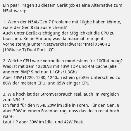
Ein paar Fragen zu diesem Gerät (ob es eine Alternative zum
N54L wäre):
1. Wenn der N54L/Gen.7 Probleme mit 10gbe haben könnte,
wäre der Gen.8 da ausreichend?
Auch unter Berücksichtigung der Möglichkeit die CPU zu
tauschen. Keine Ahnung was da maximal rein geht.
Vorne steht ja unter Netzwerkhardware: "Intel X540-T2
(10Gbase-T) Dual Port - Q".
2. Welche CPU wäre vermutlich mindestens für 10Gbit nötig?
Was ist mit dem 1220LV3 mit 13W TDP und 4M Cache (alle
anderen 8M)? Sind nur 1,1Ghz/1,3Ghz.
Aber 13W (1220, 1230, 1240...) ist ein großer Unterschied zu
80W der meisten CPU, und 65W einiger CPU.
3. Wie hoch ist der Stromverbrauch real, auch im Vergleich
zum N54L?
Ich fand für den N54L 20W im Idle in Foren. Für den Gen. 8
aber 50W in einem Forenbeitrag, dass das doch recht hoch
wäre.
Laut HP aber 30W im Idle, und 42W Peak.