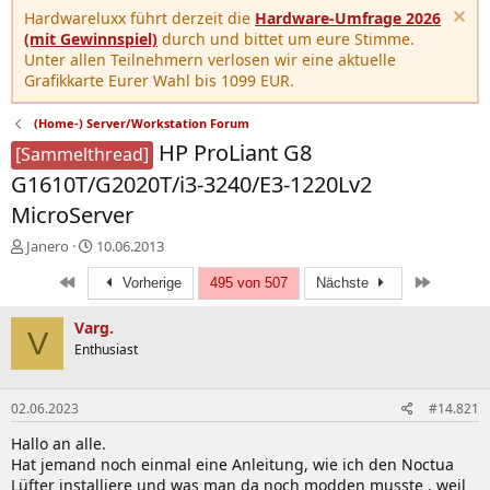
Hardwareluxx führt derzeit die
Hardware-Umfrage 2026
(mit Gewinnspiel)
durch und bittet um eure Stimme.
Unter allen Teilnehmern verlosen wir eine aktuelle
Grafikkarte Eurer Wahl bis 1099 EUR.
(Home-) Server/Workstation Forum
HP ProLiant G8
[Sammelthread]
G1610T/G2020T/i3-3240/E3-1220Lv2
MicroServer
E
E
Janero
10.06.2013
r
r
Erste
Letzte
s
s
Vorherige
495 von 507
Nächste
t
t
e
e
Varg.
V
l
l
Enthusiast
l
l
e
t
r
a
02.06.2023
#14.821
m
Hallo an alle.
Hat jemand noch einmal eine Anleitung, wie ich den Noctua
Lüfter installiere und was man da noch modden musste . weil