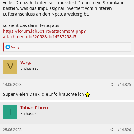
voller Drehzahl laufen soll, musstest Du noch ein Stromkabel
basteln, was das Impulssignal invertiert vom hinteren
Lüfteranschluss an den Npctua weitergibt.
so sieht das dann fertig aus:
https://forum.lab501.ro/attachment.php?
attachmentid=52052&d=1453725845
R
Varg.
e
a
k
Varg.
V
t
Enthusiast
i
o
n
14.06.2023
#14.825
e
n
Super vielen Dank, die Info brauchte ich
:
Tobias Claren
T
Enthusiast
25.06.2023
#14.826