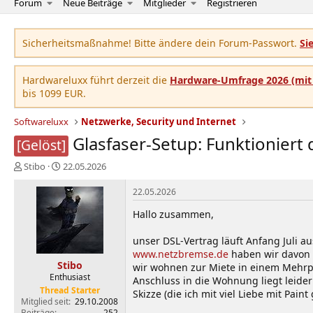
Forum
Neue Beiträge
Mitglieder
Registrieren
Sicherheitsmaßnahme! Bitte ändere dein Forum-Passwort.
Si
Hardwareluxx führt derzeit die
Hardware-Umfrage 2026 (mit 
bis 1099 EUR.
Softwareluxx
Netzwerke, Security und Internet
Glasfaser-Setup: Funktioniert 
[Gelöst]
E
E
Stibo
22.05.2026
r
r
s
s
22.05.2026
t
t
Hallo zusammen,
e
e
l
l
unser DSL-Vertrag läuft Anfang Juli a
l
l
e
t
www.netzbremse.de
haben wir davon n
Stibo
r
a
wir wohnen zur Miete in einem Mehrpa
Enthusiast
m
Anschluss in die Wohnung liegt leider 
Thread Starter
Skizze (die ich mit viel Liebe mit Pai
Mitglied seit
29.10.2008
Beiträge
252