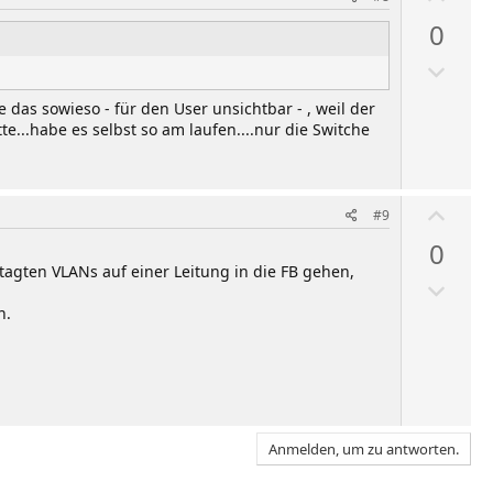
e
ä
0
n
h
A
l
b
e
das sowieso - für den User unsichtbar - , weil der
w
n
e...habe es selbst so am laufen....nur die Switche
ä
h
l
W
#9
e
ä
0
n
h
agten VLANs auf einer Leitung in die FB gehen,
A
l
b
e
n.
w
n
ä
h
l
e
Anmelden, um zu antworten.
n