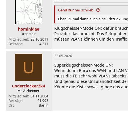
t
i
Gen8 Runner schrieb:
o
n
Eben. Zumal dann auch eine FritzBox ung
e
n
Klugscheisser-Mode ON: dafür braucht 
hominidae
:
Provider das braucht. Das Setup über 
Urgestein
müssen VLANs können um den Traffic
Mitglied seit
23.10.2011
Beiträge
4.211
22.05.2026
U
Superklugscheisser-Mode ON:
Wenn du im Büro das WAN und LAN VLAN
muss die FB sehr wohl VLANs (abseits
Und genau diese Unzulänglichkeit der 
underclocker2k4
Könnte die Kiste sowas, ginge das auc
Mr. Alzheimer
Mitglied seit
01.11.2004
Beiträge
21.993
Ort
Bärlin