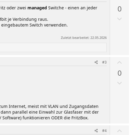
ä
0
itz oder zwei
managed
Switche - einen an jeder
h
A
l
bit je Verbindung raus.
b
e
mit eingebautem Switch verwenden.
w
n
Zuletzt bearbeitet:
22.05.2026
ä
h
l
W
e
#3
ä
n
0
h
A
l
b
e
w
n
ä
g zum Internet, meist mit VLAN und Zugangsdaten
h
ann parallel eine Einwahl zur Glasfaser mit der
l
Software) funktionieren ODER die FritzBox.
e
W
#4
n