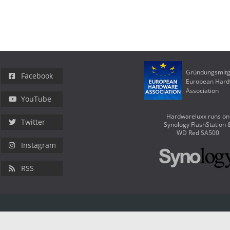
Gründungsmitg
Facebook
European Har
Association
YouTube
Hardwareluxx runs on
Twitter
Synology FlashStation 
WD Red SA500
Instagram
RSS