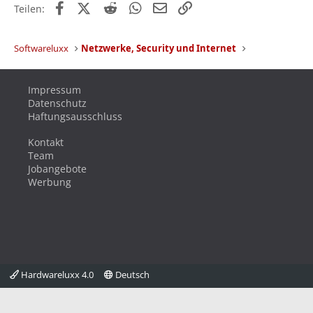
Facebook
X (Twitter)
Reddit
WhatsApp
E-Mail
Link
Teilen:
Softwareluxx
Netzwerke, Security und Internet
Impressum
Datenschutz
Haftungsausschluss
Kontakt
Team
Jobangebote
Werbung
Hardwareluxx 4.0
Deutsch