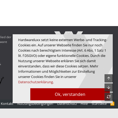
lied der
Hardwareluxx setzt keine externen Werbe- und Tracking-
dware
Cookies ein. Auf unserer Webseite finden Sie nur noch
Cookies nach berechtigtem Interesse (Art. 6 Abs. 1 Satz 1
lit. f DSGVO) oder eigene funktionelle Cookies. Durch die
Hardwareluxx Media GmbH
Nutzung unserer Webseite erklären Sie sich damit
&
© Copyright 2025 Hardwareluxx Media GmbH
einverstanden, dass wir diese Cookies setzen. Mehr
Informationen und Möglichkeiten zur Einstellung
unserer Cookies finden Sie in unserer
Obe
Datenschutzerklärung
.
Unte
Ok, verstanden
refre
Kontakt
Nutzungsbedingungen
Datenschutz
Hilfe
Startseite
R
S
S