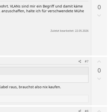
e
ä
0
n
bohrt. VLANs sind mir ein Begriff und damit käme
h
 anzuschaffen, halte ich für verschwendete Mühe
A
l
b
e
w
n
Zuletzt bearbeitet:
22.05.2026
ä
h
l
e
n
W
#7
ä
0
h
A
l
b
e
bel raus, brauchst also nix kaufen.
w
n
ä
h
l
W
#8