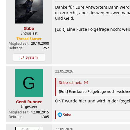
Danke für Eure Antworten! Dann werde 
ich zurecht, aber deswegen zwei man
und Geld.
Stibo
[Edit] Eine kurze Folgefrage noch: w
Enthusiast
Thread Starter
Mitglied seit
29.10.2008
Beiträge
252
System
22.05.2026
G
Stibo schrieb:
[Edit] Eine kurze Folgefrage noch: welch
ONT wurde hier und wird in der Regel
Gen8 Runner
Urgestein
Mitglied seit
12.08.2015
R
Stibo
Beiträge
1.305
e
a
k
22.05.2026