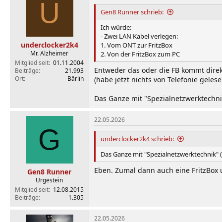
U
Gen8 Runner schrieb:
Ich würde:
- Zwei LAN Kabel verlegen:
underclocker2k4
1. Vom ONT zur FritzBox
Mr. Alzheimer
2. Von der FritzBox zum PC
Mitglied seit
01.11.2004
Entweder das oder die FB kommt dire
Beiträge
21.993
Ort
Bärlin
(habe jetzt nichts von Telefonie gelese
Das Ganze mit "Spezialnetzwerktechnik
22.05.2026
G
underclocker2k4 schrieb:
Das Ganze mit "Spezialnetzwerktechnik" 
Eben. Zumal dann auch eine FritzBox 
Gen8 Runner
Urgestein
Mitglied seit
12.08.2015
Beiträge
1.305
22.05.2026