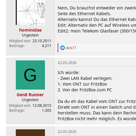
Nein, Du brauchst entweder ein zwei
Seite des Ethernet Kabels.
Alternativ kannst Du das Ethernet Kab
Edit: Alternativ den PC auf Wireless
hominidae
Edit2: mein Telekom Glasfaser (300/15
Urgestein
Mitglied seit
23.10.2011
Beiträge
4.211
R
dirk11
e
a
k
22.05.2026
t
G
i
Ich würde:
o
- Zwei LAN Kabel verlegen:
n
1. Vom ONT zur FritzBox
e
2. Von der FritzBox zum PC
n
Gen8 Runner
:
Urgestein
Da du eh das Kabel vom ONT zur FritzB
Mitglied seit
12.08.2015
Direkt vom ONT in einen Switch und d
Beiträge
1.305
herstellen muss. Das kann dein Rechn
FritzBox nicht mehr möglich. Es würd
22.05.2026