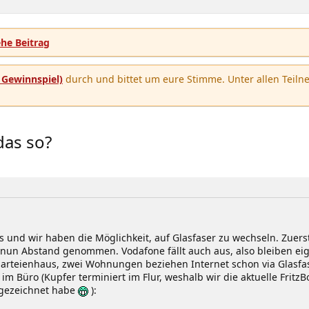
u
n
b
u
m
e
ehe Beitrag
n
u
Gewinnspiel)
durch und bittet um eure Stimme. Unter allen Teilne
das so?
us und wir haben die Möglichkeit, auf Glasfaser zu wechseln. Zue
un Abstand genommen. Vodafone fällt auch aus, also bleiben eige
rteienhaus, zwei Wohnungen beziehen Internet schon via Glasfase
im Büro (Kupfer terminiert im Flur, weshalb wir die aktuelle Fritz
nt gezeichnet habe
):