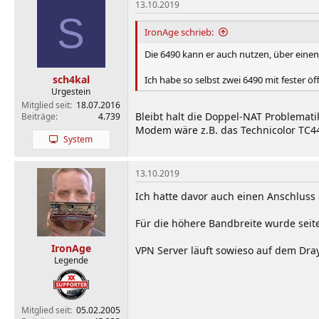
13.10.2019
S
IronAge schrieb:
Die 6490 kann er auch nutzen, über ein
sch4kal
Ich habe so selbst zwei 6490 mit fester 
Urgestein
Mitglied seit
18.07.2016
Bleibt halt die Doppel-NAT Problematik
Beiträge
4.739
Modem wäre z.B. das Technicolor TC4
System
13.10.2019
Ich hatte davor auch einen Anschlus
Für die höhere Bandbreite wurde seit
IronAge
VPN Server läuft sowieso auf dem Dray
Legende
Mitglied seit
05.02.2005