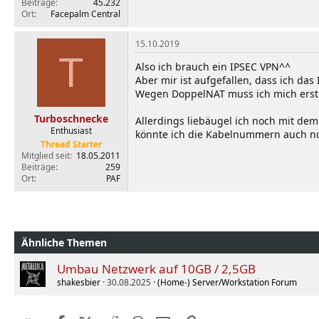
Beiträge
45.232
Ort
Facepalm Central
15.10.2019
T
Also ich brauch ein IPSEC VPN^^
Aber mir ist aufgefallen, dass ich das
Wegen DoppelNAT muss ich mich erstm
Turboschnecke
Allerdings liebäugel ich noch mit d
Enthusiast
könnte ich die Kabelnummern auch nutz
Thread Starter
Mitglied seit
18.05.2011
Beiträge
259
Ort
PAF
Ähnliche Themen
Umbau Netzwerk auf 10GB / 2,5GB
shakesbier
30.08.2025
(Home-) Server/Workstation Forum