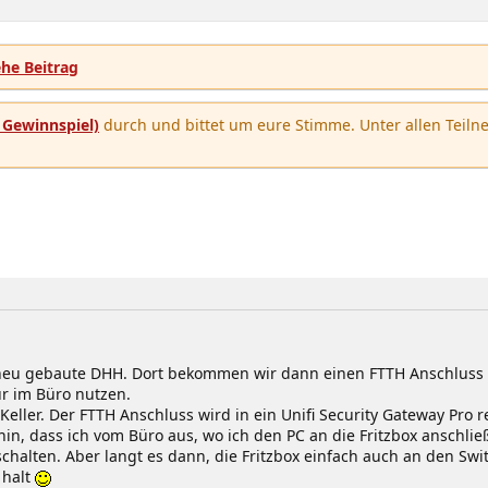
u
n
b
u
m
e
ehe Beitrag
n
u
Gewinnspiel)
durch und bittet um eure Stimme. Unter allen Teilne
 neu gebaute DHH. Dort bekommen wir dann einen FTTH Anschluss 
ur im Büro nutzen.
eller. Der FTTH Anschluss wird in ein Unifi Security Gateway Pro r
hin, dass ich vom Büro aus, wo ich den PC an die Fritzbox anschlie
schalten. Aber langt es dann, die Fritzbox einfach auch an den Swi
 halt