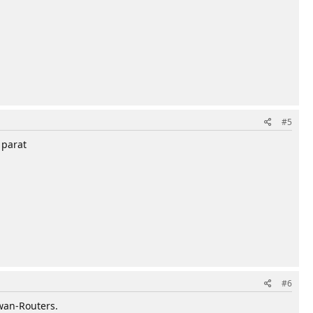
#5
 parat
#6
wan-Routers.