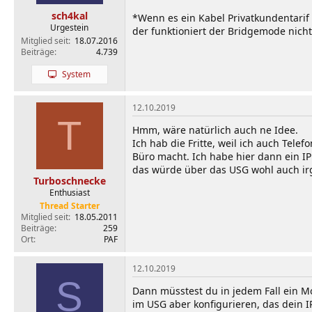
sch4kal
*Wenn es ein Kabel Privatkundentarif 
Urgestein
der funktioniert der Bridgemode nich
Mitglied seit
18.07.2016
Beiträge
4.739
System
12.10.2019
T
Hmm, wäre natürlich auch ne Idee.
Ich hab die Fritte, weil ich auch Tel
Büro macht. Ich habe hier dann ein IP
das würde über das USG wohl auch irg
Turboschnecke
Enthusiast
Thread Starter
Mitglied seit
18.05.2011
Beiträge
259
Ort
PAF
12.10.2019
S
Dann müsstest du in jedem Fall ein Mo
im USG aber konfigurieren, das dein I