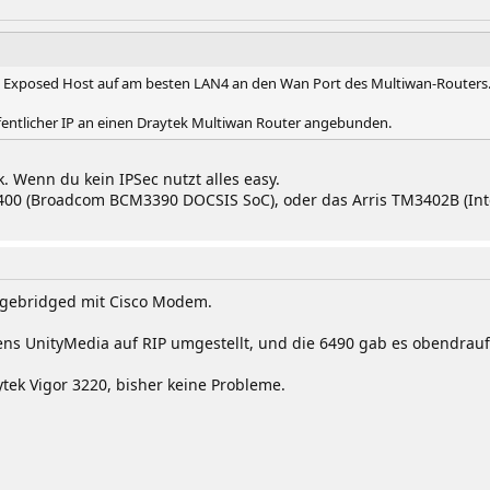
en Exposed Host auf am besten LAN4 an den Wan Port des Multiwan-Routers
öffentlicher IP an einen Draytek Multiwan Router angebunden.
. Wenn du kein IPSec nutzt alles easy.
400 (Broadcom BCM3390 DOCSIS SoC), oder das Arris TM3402B (Int
s gebridged mit Cisco Modem.
ens UnityMedia auf RIP umgestellt, und die 6490 gab es obendrauf
tek Vigor 3220, bisher keine Probleme.