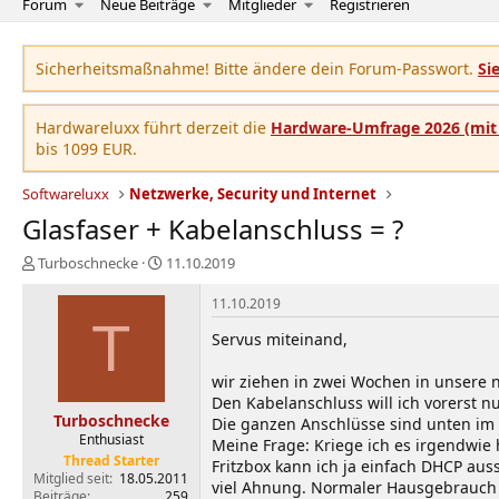
Forum
Neue Beiträge
Mitglieder
Registrieren
Sicherheitsmaßnahme! Bitte ändere dein Forum-Passwort.
Si
Hardwareluxx führt derzeit die
Hardware-Umfrage 2026 (mit 
bis 1099 EUR.
Softwareluxx
Netzwerke, Security und Internet
Glasfaser + Kabelanschluss = ?
E
E
Turboschnecke
11.10.2019
r
r
s
s
11.10.2019
t
T
t
Servus miteinand,
e
e
l
l
wir ziehen in zwei Wochen in unsere
l
l
e
t
Den Kabelanschluss will ich vorerst n
Turboschnecke
r
a
Die ganzen Anschlüsse sind unten im K
Enthusiast
m
Meine Frage: Kriege ich es irgendwie 
Thread Starter
Fritzbox kann ich ja einfach DHCP aus
Mitglied seit
18.05.2011
viel Ahnung. Normaler Hausgebrauch
Beiträge
259