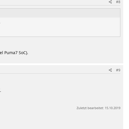
#8
.
el Puma7 SoC).
#9
.
Zuletzt bearbeitet:
15.10.2019