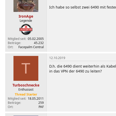
Ich habe so selbst zwei 6490 mit fest
IronAge
Legende
Mitglied seit
05.02.2005
Beiträge
45.232
Ort
Facepalm Central
12.10.2019
T
D.h. die 6490 dient weiterhin als Kab
in das VPN der 6490 zu leiten?
Turboschnecke
Enthusiast
Thread Starter
Mitglied seit
18.05.2011
Beiträge
259
Ort
PAF