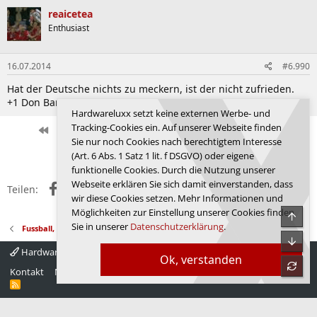
reaicetea
Enthusiast
16.07.2014
#6.990
Hat der Deutsche nichts zu meckern, ist der nicht zufrieden.
+1 Don Banana
Hardwareluxx setzt keine externen Werbe- und
Tracking-Cookies ein. Auf unserer Webseite finden
Erste
Letzte
Vorherige
233 von 237
Nächste
Sie nur noch Cookies nach berechtigtem Interesse
Anmelden, um zu antworten.
(Art. 6 Abs. 1 Satz 1 lit. f DSGVO) oder eigene
funktionelle Cookies. Durch die Nutzung unserer
Webseite erklären Sie sich damit einverstanden, dass
Facebook
X (Twitter)
Reddit
WhatsApp
E-Mail
Link
Teilen:
wir diese Cookies setzen. Mehr Informationen und
Möglichkeiten zur Einstellung unserer Cookies finden
Obe
Sie in unserer
Datenschutzerklärung
.
Fussball, Sport, Autos
Unte
Hardwareluxx 4.0
Deutsch
Ok, verstanden
refre
Kontakt
Nutzungsbedingungen
Datenschutz
Hilfe
Startseite
R
S
S