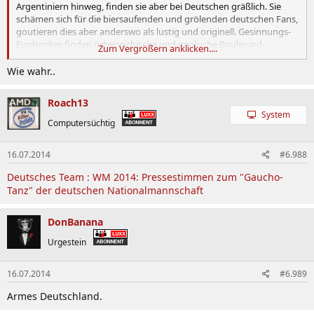
Argentiniern hinweg, finden sie aber bei Deutschen gräßlich. Sie
schämen sich für die biersaufenden und grölenden deutschen Fans,
goutieren dies aber anderswo als lustig und originell. Gesinnungs-
Euphoriker finden österreichische und englische Boulevard-
Zum Vergrößern anklicken....
Zeitungen gut, die das deutsche Fußballspiel im Weltkriegs- oder
Nazi-Duktus aufbereiten. Zuhause schreiben sie Briefe, dass ihnen
Wie wahr..
die “Bild” nicht in den Briefkasten gesteckt wird. Gesinnungs-
Euphoriker fühlen sich besser, weil sie auf andere herabschauen. Sie
Roach13
sind elitär bis in die Knochen. Es gibt sie aber glücklicherweise fast
System
nur in Deutschland. In anderen Ländern würden sie ausgelacht.
Computersüchtig
16.07.2014
#6.988
Deutsches Team : WM 2014: Pressestimmen zum "Gaucho-
Tanz" der deutschen Nationalmannschaft
DonBanana
Urgestein
16.07.2014
#6.989
Armes Deutschland.