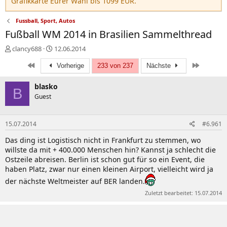
Grafikkarte Eurer Wahl bis 1099 EUR.
Fussball, Sport, Autos
Fußball WM 2014 in Brasilien Sammelthread
E
E
clancy688
12.06.2014
r
r
Erste
Letzte
s
s
Vorherige
233 von 237
Nächste
t
t
e
e
blasko
B
l
l
Guest
l
l
e
t
r
a
15.07.2014
#6.961
m
Das ding ist Logistisch nicht in Frankfurt zu stemmen, wo
willste da mit + 400.000 Menschen hin? Kannst ja schlecht die
Ostzeile abreisen. Berlin ist schon gut für so ein Event, die
haben Platz, zwar nur einen kleinen Airport, vielleicht wird ja
der nächste Weltmeister auf BER landen.
Zuletzt bearbeitet:
15.07.2014