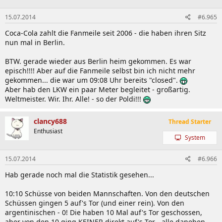
15.07.2014
#6.965
Coca-Cola zahlt die Fanmeile seit 2006 - die haben ihren Sitz
nun mal in Berlin.
BTW. gerade wieder aus Berlin heim gekommen. Es war
episch!!!! Aber auf die Fanmeile selbst bin ich nicht mehr
gekommen... die war um 09:08 Uhr bereits "closed".
Aber hab den LKW ein paar Meter begleitet - großartig.
Weltmeister. Wir. Ihr. Alle! - so der Poldi!!!
clancy688
Thread Starter
Enthusiast
System
15.07.2014
#6.966
Hab gerade noch mal die Statistik gesehen...
10:10 Schüsse von beiden Mannschaften. Von den deutschen
Schüssen gingen 5 auf's Tor (und einer rein). Von den
argentinischen - 0! Die haben 10 Mal auf's Tor geschossen,
aber von den 10 ging KEINER direkt auf's Tor - alle daneben.