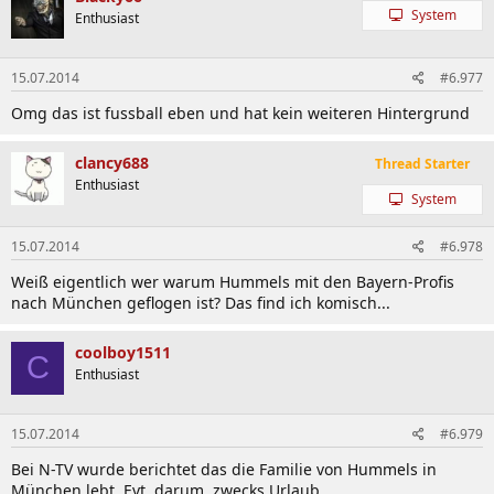
System
Enthusiast
15.07.2014
#6.977
Omg das ist fussball eben und hat kein weiteren Hintergrund
clancy688
Thread Starter
Enthusiast
System
15.07.2014
#6.978
Weiß eigentlich wer warum Hummels mit den Bayern-Profis
nach München geflogen ist? Das find ich komisch...
coolboy1511
C
Enthusiast
15.07.2014
#6.979
Bei N-TV wurde berichtet das die Familie von Hummels in
München lebt. Evt. darum, zwecks Urlaub