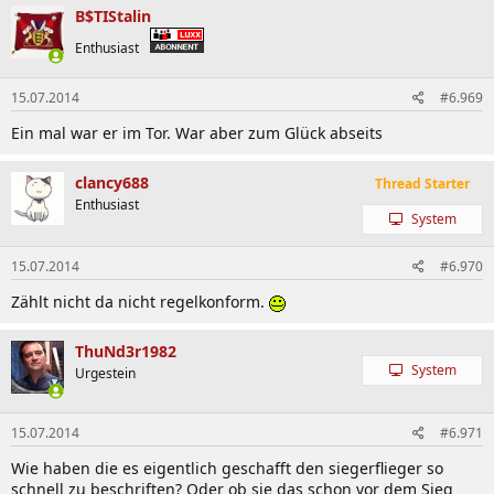
B$TIStalin
Enthusiast
15.07.2014
#6.969
Ein mal war er im Tor. War aber zum Glück abseits
clancy688
Thread Starter
Enthusiast
System
15.07.2014
#6.970
Zählt nicht da nicht regelkonform.
ThuNd3r1982
System
Urgestein
15.07.2014
#6.971
Wie haben die es eigentlich geschafft den siegerflieger so
schnell zu beschriften? Oder ob sie das schon vor dem Sieg