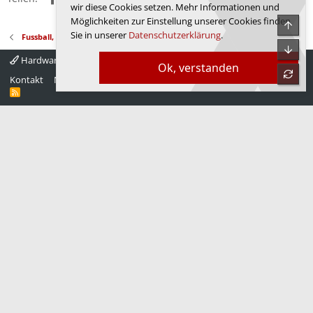
wir diese Cookies setzen. Mehr Informationen und
Möglichkeiten zur Einstellung unserer Cookies finden
Obe
Sie in unserer
Datenschutzerklärung
.
Fussball, Sport, Autos
Unte
Hardwareluxx 4.0
Deutsch
Ok, verstanden
refre
Kontakt
Nutzungsbedingungen
Datenschutz
Hilfe
Startseite
R
S
S