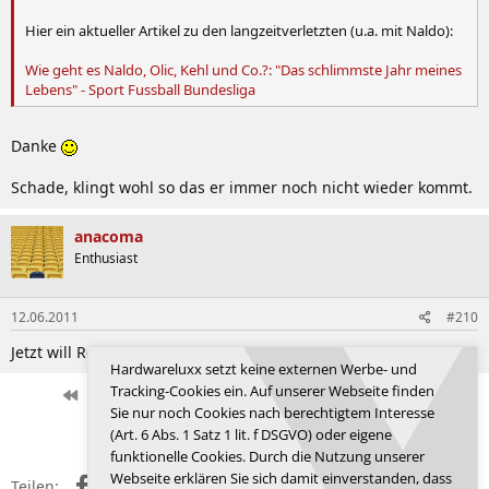
Hier ein aktueller Artikel zu den langzeitverletzten (u.a. mit Naldo):
Wie geht es Naldo, Olic, Kehl und Co.?: "Das schlimmste Jahr meines
Lebens" - Sport Fussball Bundesliga
Danke
Schade, klingt wohl so das er immer noch nicht wieder kommt.
anacoma
Enthusiast
12.06.2011
#210
Jetzt will Real auch noch Essien kaufen, wird eng da im DM
Hardwareluxx setzt keine externen Werbe- und
Tracking-Cookies ein. Auf unserer Webseite finden
Erste
Letzte
Vorherige
7 von 3668
Nächste
Sie nur noch Cookies nach berechtigtem Interesse
Anmelden, um zu antworten.
(Art. 6 Abs. 1 Satz 1 lit. f DSGVO) oder eigene
funktionelle Cookies. Durch die Nutzung unserer
Webseite erklären Sie sich damit einverstanden, dass
Facebook
X (Twitter)
Reddit
WhatsApp
E-Mail
Link
Teilen: