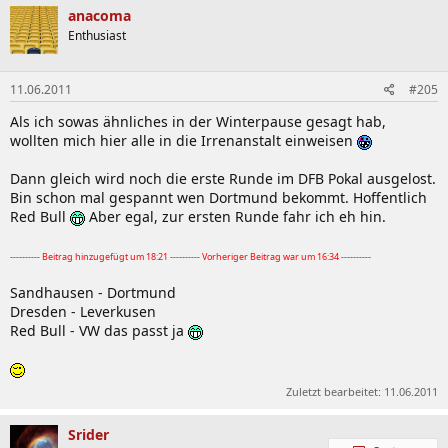
Die Abstimmung zum besten Newcomer der abgelaufenen Spielzeit
anacoma
gewann Nationalspieler Götze (83,6 Prozent) mit überragendem
Enthusiast
Vorsprung vor Andre Schürrle (3,1) vom FSV Mainz 05 und dem
Nürnberger Ilkay Gündogan (2,5), der künftig beim BVB spielen
wird.
11.06.2011
#205
Den Titel des "Trainers der Saison" sicherte sich Dortmunds
Als ich sowas ähnliches in der Winterpause gesagt hab,
Meistercoach Jürgen Klopp (70,4 Prozent), gefolgt von Hannovers
wollten mich hier alle in die Irrenanstalt einweisen
Mirko Slomka (11,3) und dem Mainzer Thomas Tuchel (5,0).
Dann gleich wird noch die erste Runde im DFB Pokal ausgelost.
In die Bundesliga-Mannschaft der Saison wurden folgende Profis
Bin schon mal gespannt wen Dortmund bekommt. Hoffentlich
gewählt:
Red Bull
Aber egal, zur ersten Runde fahr ich eh hin.
Manuel Neuer - Philipp Lahm, Mats Hummels, Neven Subotic,
Marcel Schmelzer - Arjen Robben, Nuri Sahin, Mario Götze, Arturo
---------- Beitrag hinzugefügt um 18:21 ---------- Vorheriger Beitrag war um 16:34 ----------
Vidal - Mario Gomez, Papiss Demba Cisse.
Sandhausen - Dortmund
An der Wahl der Spielergewerkschaft konnten alle Spieler der
Dresden - Leverkusen
Bundesliga, 2. und 3. Liga, der Regionalligen sowie die übrigen VDV-
Red Bull - VW das passt ja
Mitglieder teilnehmen.
Zuletzt bearbeitet:
11.06.2011
Srider