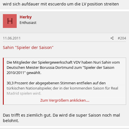
wird sich aufdauer mit escuerdo um die LV position streiten
Herby
H
Enthusiast
11.06.2011
#204
Sahin "Spieler der Saison"
Die Mitglieder der Spielergewerkschaft VDV haben Nuri Sahin vom
Deutschen Meister Borussia Dortmund zum "Spieler der Saison
2010/2011" gewählt.
30,3 Prozent der abgegebenen Stimmen entfielen auf den
türkischen Nationalspieler, der in der kommenden Saison für Real
Madrid spielen wird.
Zum Vergrößern anklicken....
Den zweiten Platz belegte Sahins 19 Jahre alter Dortmunder
Mannschaftskollege Mario Götze (16,1 Prozent), Dritter wurde
Bundesliga-Torschützenkönig Mario Gomez (12,9) von Bayern
Das trifft es ziemlich gut. Da wird die super Saison noch mal
München.
belohnt.