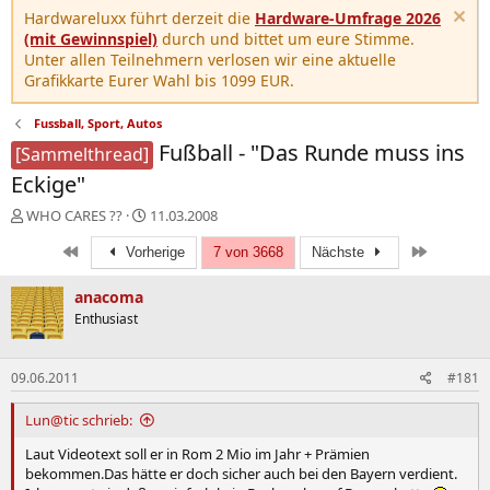
Hardwareluxx führt derzeit die
Hardware-Umfrage 2026
(mit Gewinnspiel)
durch und bittet um eure Stimme.
Unter allen Teilnehmern verlosen wir eine aktuelle
Grafikkarte Eurer Wahl bis 1099 EUR.
Fussball, Sport, Autos
Fußball - "Das Runde muss ins
[Sammelthread]
Eckige"
E
E
WHO CARES ??
11.03.2008
r
r
Erste
Letzte
s
Vorherige
s
7 von 3668
Nächste
t
t
e
e
anacoma
l
l
Enthusiast
l
l
e
t
r
a
09.06.2011
#181
m
Lun@tic schrieb:
Laut Videotext soll er in Rom 2 Mio im Jahr + Prämien
bekommen.Das hätte er doch sicher auch bei den Bayern verdient.