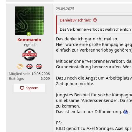
a
k
29.09.2025
t
i
Daniels87 schrieb:
o
n
Das Verbrennerverbot ist wahrscheinlich
e
n
Das denke ich gar nicht mal so.
Kommando
:
Hier wurde eine große Kampagne gegen
Legende
einfach zur Verbrennerlobby gehören),
Mit oder ohne "Verbrennerverbot", da
Grundeinstellung hervorzurufen. We
Mitglied seit
10.05.2006
Dazu noch die Angst um Arbeitsplatzv
Beiträge
6.009
Zeit gehen möchte.
System
Jüngstes Beispiel für solche Kampag
unliebsame "Andersdenkende". Da stec
zu kommen.
Das ist einfach nur Diffamierung.
PS:
BILD gehört zu Axel Springer. Axel Sp