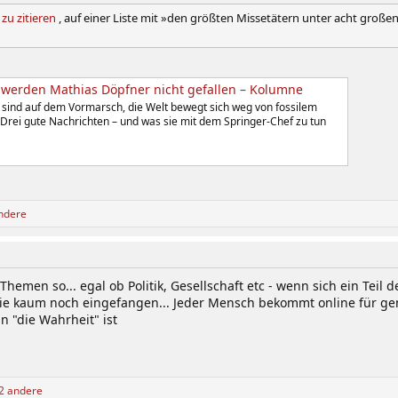
zu zitieren
, auf einer Liste mit »den größten Missetätern unter acht große
werden Mathias Döpfner nicht gefallen – Kolumne
 sind auf dem Vormarsch, die Welt bewegt sich weg von fossilem
a. Drei gute Nachrichten – und was sie mit dem Springer-Chef zu tun
ndere
n Themen so... egal ob Politik, Gesellschaft etc - wenn sich ein Tei
ie kaum noch eingefangen... Jeder Mensch bekommt online für ge
n "die Wahrheit" ist
2 andere