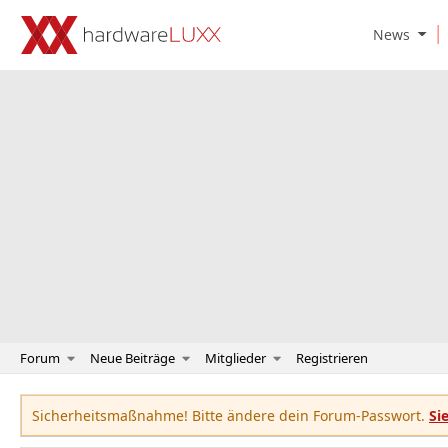
O
News
p
e
n
N
e
w
s
S
u
b
m
e
n
u
Forum
Neue Beiträge
Mitglieder
Registrieren
Sicherheitsmaßnahme! Bitte ändere dein Forum-Passwort.
Si