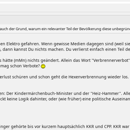
 auch der Grund, warum ein relevanter Teil der Bevölkerung diese unbegrün
 Elektro gefahren. Wenn gewisse Medien dagegen sind (weil sie 
 dann kannst Du nichts machen. Du verlierst einfach einen Teil d
s hätte (mMn) nichts geändert. Allein das Wort "Verbrennerverbot"
r mag schon Verbote?
erlust schüren und schon geht die Hexenverbrennung wieder los. D
nen: Der Kindermärchenbuch-Minister und der "Heiz-Hammer". Al
kt keine Logik dahinter, oder (wie früher) eine politische Ausei
ringer gehörte bis vor kurzem hauptsächlich KKR und CPP. KKR war 