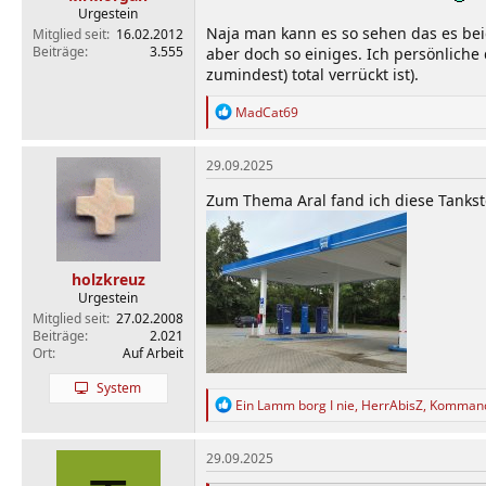
Urgestein
Naja man kann es so sehen das es beid
Mitglied seit
16.02.2012
Beiträge
3.555
aber doch so einiges. Ich persönliche
zumindest) total verrückt ist).
R
MadCat69
e
a
k
29.09.2025
t
i
Zum Thema Aral fand ich diese Tankste
o
n
e
n
holzkreuz
:
Urgestein
Mitglied seit
27.02.2008
Beiträge
2.021
Ort
Auf Arbeit
System
R
Ein Lamm borg I nie
,
HerrAbisZ
,
Komman
e
a
k
29.09.2025
t