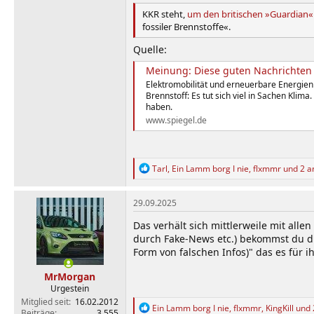
KKR steht,
um den britischen »Guardian« 
fossiler Brennstoffe«.
Quelle:
Meinung: Diese guten Nachrichten 
Elektromobilität und erneuerbare Energien
Brennstoff: Es tut sich viel in Sachen Klim
haben.
www.spiegel.de
R
Tarl
,
Ein Lamm borg I nie
,
flxmmr
und 2 a
e
a
k
29.09.2025
t
i
Das verhält sich mittlerweile mit alle
o
durch Fake-News etc.) bekommst du d
n
Form von falschen Infos)" das es für ih
e
n
MrMorgan
:
Urgestein
Mitglied seit
16.02.2012
R
Ein Lamm borg I nie
,
flxmmr
,
KingKill
und 
Beiträge
3.555