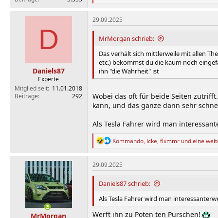
e
a
k
29.09.2025
t
D
i
MrMorgan schrieb:
o
n
Das verhält sich mittlerweile mit allen Th
e
etc.) bekommst du die kaum noch eingefa
n
Daniels87
ihn "die Wahrheit" ist
:
Experte
Mitglied seit
11.01.2018
Wobei das oft für beide Seiten zutrif
Beiträge
292
kann, und das ganze dann sehr schnell
Als Tesla Fahrer wird man interessan
R
Kommando
,
Icke
,
flxmmr
und eine weit
e
a
k
29.09.2025
t
i
Daniels87 schrieb:
o
n
Als Tesla Fahrer wird man interessanterw
e
n
Werft ihn zu Poten ten Purschen!
MrMorgan
: