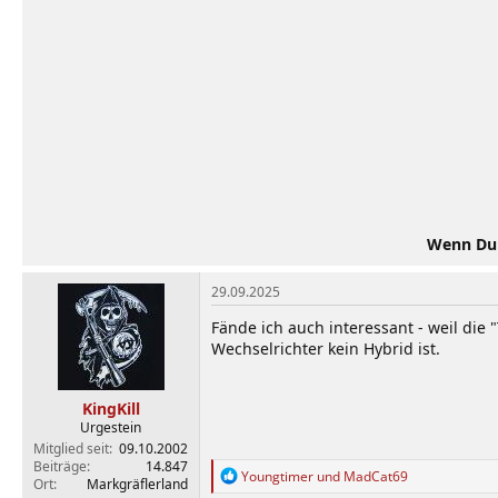
Wenn Du d
29.09.2025
Fände ich auch interessant - weil die
Wechselrichter kein Hybrid ist.
KingKill
Urgestein
Mitglied seit
09.10.2002
Beiträge
14.847
R
Youngtimer
und
MadCat69
Ort
Markgräflerland
e