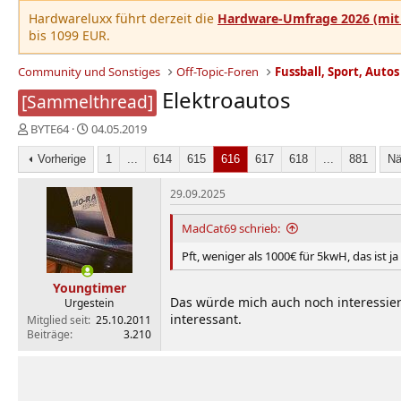
Hardwareluxx führt derzeit die
Hardware-Umfrage 2026 (mit 
bis 1099 EUR.
Community und Sonstiges
Off-Topic-Foren
Fussball, Sport, Autos
Elektroautos
[Sammelthread]
E
E
BYTE64
04.05.2019
r
r
s
Vorherige
s
1
...
614
615
616
617
618
...
881
Nä
t
t
e
e
29.09.2025
l
l
l
l
MadCat69 schrieb:
e
t
Pft, weniger als 1000€ für 5kwH, das ist j
r
a
m
Youngtimer
Das würde mich auch noch interessiere
Urgestein
interessant.
Mitglied seit
25.10.2011
Beiträge
3.210