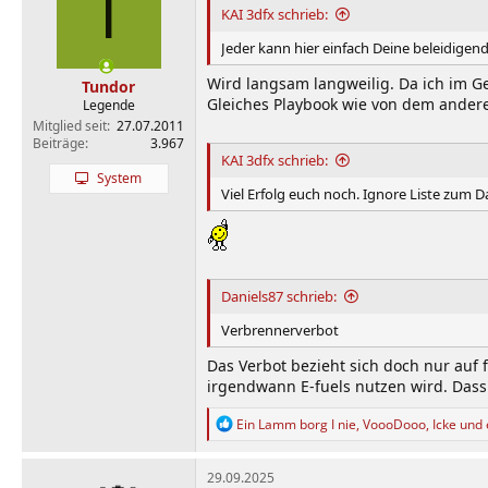
T
i
KAI 3dfx schrieb:
o
n
Jeder kann hier einfach Deine beleidigen
e
n
Wird langsam langweilig. Da ich im Ge
Tundor
:
Gleiches Playbook wie von dem andere
Legende
Mitglied seit
27.07.2011
Beiträge
3.967
KAI 3dfx schrieb:
System
Viel Erfolg euch noch. Ignore Liste zum D
Daniels87 schrieb:
Verbrennerverbot
Das Verbot bezieht sich doch nur auf 
irgendwann E-fuels nutzen wird. Dass 
R
Ein Lamm borg I nie
,
VoooDooo
,
Icke
und 
e
a
k
29.09.2025