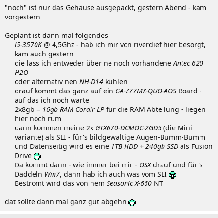
"noch" ist nur das Gehäuse ausgepackt, gestern Abend - kam
vorgestern
Geplant ist dann mal folgendes:
i5-3570K
@ 4,5Ghz - hab ich mir von riverdief hier besorgt,
kam auch gestern
die lass ich entweder über ne noch vorhandene
Antec 620
H2O
oder alternativ nen
NH-D14
kühlen
drauf kommt das ganz auf ein
GA-Z77MX-QUO-AOS
Board -
auf das ich noch warte
2x8gb =
16gb RAM Corair LP
für die RAM Abteilung - liegen
hier noch rum
dann kommen meine 2x
GTX670-DCMOC-2GD5
(die Mini
variante) als SLI - für's bildgewaltige Augen-Bumm-Bumm
und Datenseitig wird es eine
1TB HDD + 240gb SSD
als Fusion
Drive
Da kommt dann - wie immer bei mir -
OSX
drauf und für's
Daddeln
Win7
, dann hab ich auch was vom SLI
Bestromt wird das von nem
Seasonic X-660
NT​
dat sollte dann mal ganz gut abgehn