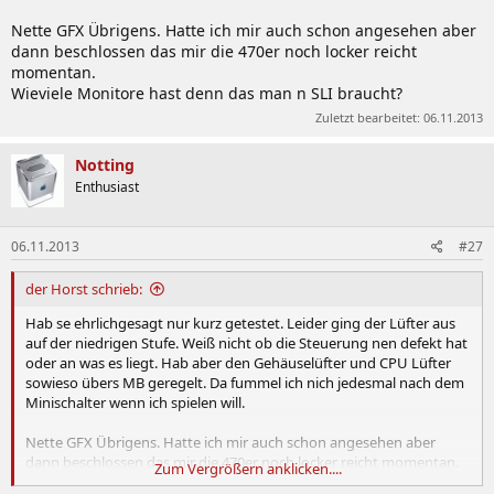
Nette GFX Übrigens. Hatte ich mir auch schon angesehen aber
dann beschlossen das mir die 470er noch locker reicht
momentan.
Wieviele Monitore hast denn das man n SLI braucht?
Zuletzt bearbeitet:
06.11.2013
Notting
Enthusiast
06.11.2013
#27
der Horst schrieb:
Hab se ehrlichgesagt nur kurz getestet. Leider ging der Lüfter aus
auf der niedrigen Stufe. Weiß nicht ob die Steuerung nen defekt hat
oder an was es liegt. Hab aber den Gehäuselüfter und CPU Lüfter
sowieso übers MB geregelt. Da fummel ich nich jedesmal nach dem
Minischalter wenn ich spielen will.
Nette GFX Übrigens. Hatte ich mir auch schon angesehen aber
dann beschlossen das mir die 470er noch locker reicht momentan.
Zum Vergrößern anklicken....
Wieviele Monitore hast denn das man n SLI braucht?