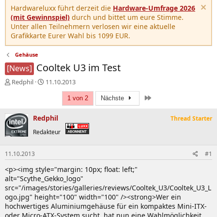
Hardwareluxx führt derzeit die
Hardware-Umfrage 2026
(mit Gewinnspiel)
durch und bittet um eure Stimme.
Unter allen Teilnehmern verlosen wir eine aktuelle
Grafikkarte Eurer Wahl bis 1099 EUR.
Gehäuse
Cooltek U3 im Test
[News]
E
E
Redphil
11.10.2013
r
r
Letzte
s
s
1 von 2
Nächste
t
t
e
e
Redphil
Thread Starter
l
l
Redakteur
l
l
e
t
r
a
11.10.2013
#1
m
<p><img style="margin: 10px; float: left;"
alt="Scythe_Gekko_logo"
src="/images/stories/galleries/reviews/Cooltek_U3/Cooltek_U3_L
ogo.jpg" height="100" width="100" /><strong>Wer ein
hochwertiges Aluminiumgehäuse für ein kompaktes Mini-ITX-
oder Micro-ATX-System sucht, hat nun eine Wahlmöglichkeit