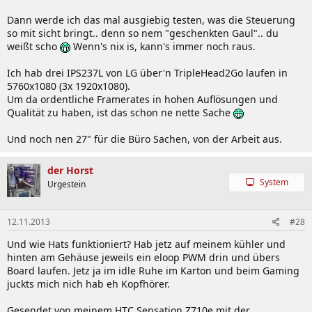
Dann werde ich das mal ausgiebig testen, was die Steuerung
so mit sicht bringt.. denn so nem "geschenkten Gaul".. du
weißt scho
Wenn's nix is, kann's immer noch raus.
Ich hab drei IPS237L von LG über'n TripleHead2Go laufen in
5760x1080 (3x 1920x1080).
Um da ordentliche Framerates in hohen Auflösungen und
Qualität zu haben, ist das schon ne nette Sache
Und noch nen 27" für die Büro Sachen, von der Arbeit aus.
der Horst
System
Urgestein
12.11.2013
#28
Und wie Hats funktioniert? Hab jetz auf meinem kühler und
hinten am Gehäuse jeweils ein eloop PWM drin und übers
Board laufen. Jetz ja im idle Ruhe im Karton und beim Gaming
juckts mich nich hab eh Kopfhörer.
Gesendet von meinem HTC Sensation Z710e mit der