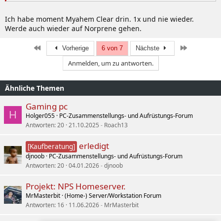
Ich habe moment Myahem Clear drin. 1x und nie wieder.
Werde auch wieder auf Norprene gehen.
Erste
Letzte
Vorherige
6 von 7
Nächste
Anmelden, um zu antworten.
Ähnliche Themen
Gaming pc
H
Holger055
PC-Zusammenstellungs- und Aufrüstungs-Forum
Antworten
20
21.10.2025
Roach13
erledigt
[Kaufberatung]
djnoob
PC-Zusammenstellungs- und Aufrüstungs-Forum
Antworten
20
04.01.2026
djnoob
Projekt: NPS Homeserver.
MrMasterbit
(Home-) Server/Workstation Forum
Antworten
16
11.06.2026
MrMasterbit