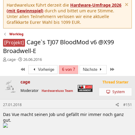
Hardwareluxx führt derzeit die
Hardware-Umfrage 2026
(mit Gewinnspiel)
durch und bittet um eure Stimme.
Unter allen Teilnehmern verlosen wir eine aktuelle
Grafikkarte Eurer Wahl bis 1099 EUR.
Worklog
Cage`s TJ07 BloodMod v6 @X99
[Projekt]
Broadwell-E
E
E
cage
26.06.2016
r
r
Erste
Letzte
s
s
Vorherige
6 von 7
Nächste
t
t
e
e
cage
Thread Starter
l
l
Moderator
Hardwareluxx Team
l
l
System
e
t
r
a
27.01.2018
#151
m
Das Vue macht seinen Job und gefällt mir immer noch ganz
gut.