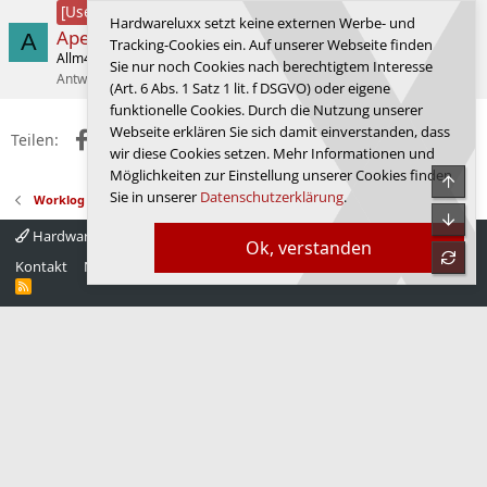
Lesertest Cooler Master Hyper 612
[User-Review]
Hardwareluxx setzt keine externen Werbe- und
Apex
A
Tracking-Cookies ein. Auf unserer Webseite finden
Allm4cht
Luftkühlung
Sie nur noch Cookies nach berechtigtem Interesse
Antworten
1
03.02.2026
Allm4cht
(Art. 6 Abs. 1 Satz 1 lit. f DSGVO) oder eigene
funktionelle Cookies. Durch die Nutzung unserer
Webseite erklären Sie sich damit einverstanden, dass
Facebook
X (Twitter)
Reddit
WhatsApp
E-Mail
Link
Teilen:
wir diese Cookies setzen. Mehr Informationen und
Möglichkeiten zur Einstellung unserer Cookies finden
Obe
Sie in unserer
Datenschutzerklärung
.
Worklog
Unte
Hardwareluxx 4.0
Deutsch
Ok, verstanden
refre
Kontakt
Nutzungsbedingungen
Datenschutz
Hilfe
Startseite
R
S
S