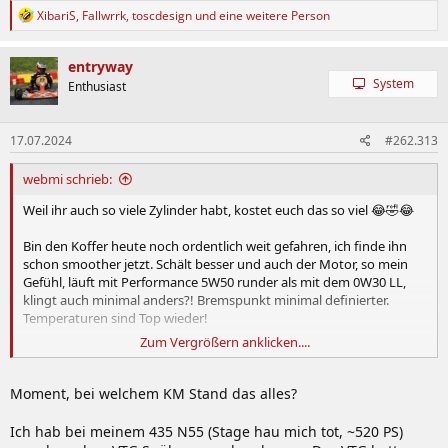
R
XibariS
,
Fallwrrk
,
toscdesign
und eine weitere Person
e
a
k
entryway
t
System
Enthusiast
i
o
n
17.07.2024
#262.313
e
n
:
webmi schrieb:
Weil ihr auch so viele Zylinder habt, kostet euch das so viel 😂🤣😂
Bin den Koffer heute noch ordentlich weit gefahren, ich finde ihn
schon smoother jetzt. Schält besser und auch der Motor, so mein
Gefühl, läuft mit Performance 5W50 runder als mit dem 0W30 LL,
klingt auch minimal anders?! Bremspunkt minimal definierter.
Temperaturen sind Top wieder!
Zum Vergrößern anklicken....
Was wir alles für Öle gemacht haben war schon wild. Motor,
Getriebe, Haldex, Differential vorne und hinten.
Moment, bei welchem KM Stand das alles?
Klima Service auch gemacht, geht wieder.
Ich hab bei meinem 435 N55 (Stage hau mich tot, ~520 PS)
Im Großen und Ganzen war das mit Kerzen & Spulen sowie mit DSG