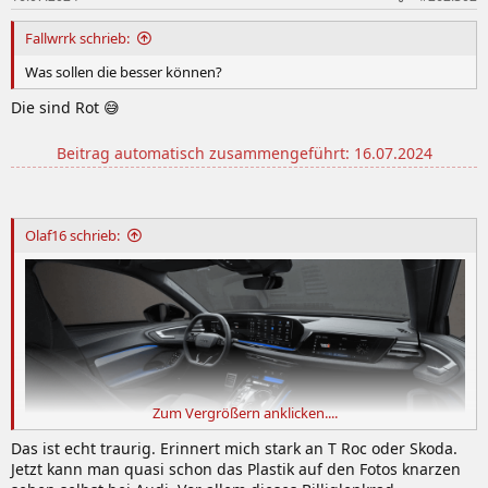
n
:
Fallwrrk schrieb:
Was sollen die besser können?
Die sind Rot 😅
Beitrag automatisch zusammengeführt:
16.07.2024
Olaf16 schrieb:
Zum Vergrößern anklicken....
Das ist echt traurig. Erinnert mich stark an T Roc oder Skoda.
Jetzt kann man quasi schon das Plastik auf den Fotos knarzen