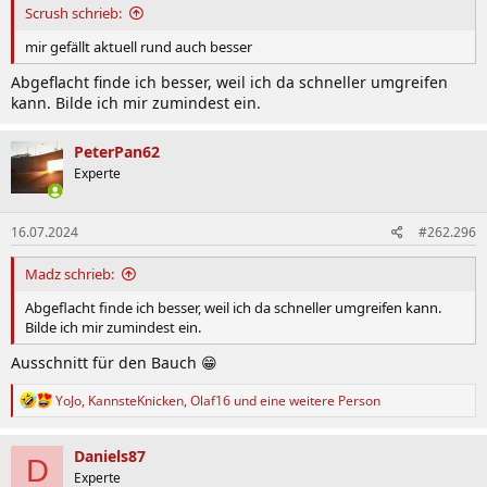
:
Scrush schrieb:
mir gefällt aktuell rund auch besser
Abgeflacht finde ich besser, weil ich da schneller umgreifen
kann. Bilde ich mir zumindest ein.
PeterPan62
Experte
16.07.2024
#262.296
Madz schrieb:
Abgeflacht finde ich besser, weil ich da schneller umgreifen kann.
Bilde ich mir zumindest ein.
Ausschnitt für den Bauch 😁
R
YoJo
,
KannsteKnicken
,
Olaf16
und eine weitere Person
e
a
k
Daniels87
D
t
Experte
i