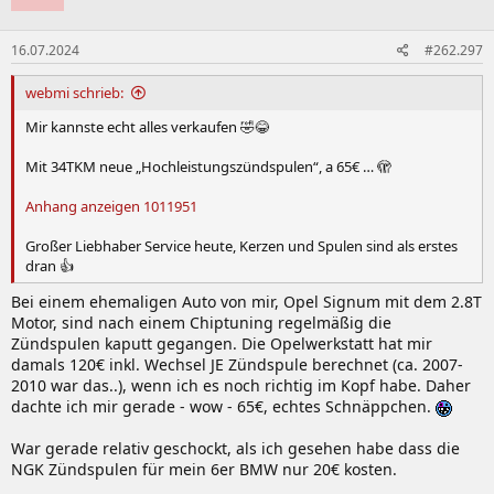
o
n
16.07.2024
#262.297
e
n
:
webmi schrieb:
Mir kannste echt alles verkaufen 🤣😂
Mit 34TKM neue „Hochleistungszündspulen“, a 65€ … 🫣
Anhang anzeigen 1011951
Großer Liebhaber Service heute, Kerzen und Spulen sind als erstes
dran 👍
Bei einem ehemaligen Auto von mir, Opel Signum mit dem 2.8T
Motor, sind nach einem Chiptuning regelmäßig die
Zündspulen kaputt gegangen. Die Opelwerkstatt hat mir
damals 120€ inkl. Wechsel JE Zündspule berechnet (ca. 2007-
2010 war das..), wenn ich es noch richtig im Kopf habe. Daher
dachte ich mir gerade - wow - 65€, echtes Schnäppchen.
War gerade relativ geschockt, als ich gesehen habe dass die
NGK Zündspulen für mein 6er BMW nur 20€ kosten.