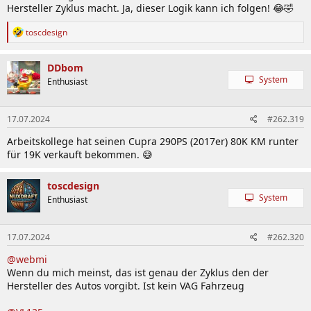
Hersteller Zyklus macht. Ja, dieser Logik kann ich folgen! 😂🤣
R
toscdesign
e
a
k
DDbom
t
System
Enthusiast
i
o
n
17.07.2024
#262.319
e
n
Arbeitskollege hat seinen Cupra 290PS (2017er) 80K KM runter
:
für 19K verkauft bekommen. 😅
toscdesign
System
Enthusiast
17.07.2024
#262.320
@webmi
Wenn du mich meinst, das ist genau der Zyklus den der
Hersteller des Autos vorgibt. Ist kein VAG Fahrzeug