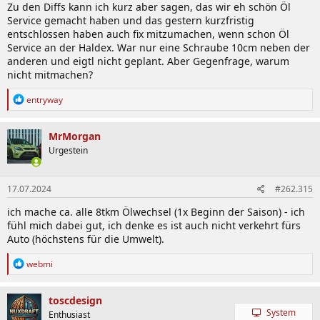
Zu den Diffs kann ich kurz aber sagen, das wir eh schön Öl
Service gemacht haben und das gestern kurzfristig
entschlossen haben auch fix mitzumachen, wenn schon Öl
Service an der Haldex. War nur eine Schraube 10cm neben der
anderen und eigtl nicht geplant. Aber Gegenfrage, warum
nicht mitmachen?
R
entryway
e
a
k
MrMorgan
t
Urgestein
i
o
n
17.07.2024
#262.315
e
n
ich mache ca. alle 8tkm Ölwechsel (1x Beginn der Saison) - ich
:
fühl mich dabei gut, ich denke es ist auch nicht verkehrt fürs
Auto (höchstens für die Umwelt).
R
webmi
e
a
k
toscdesign
t
System
Enthusiast
i