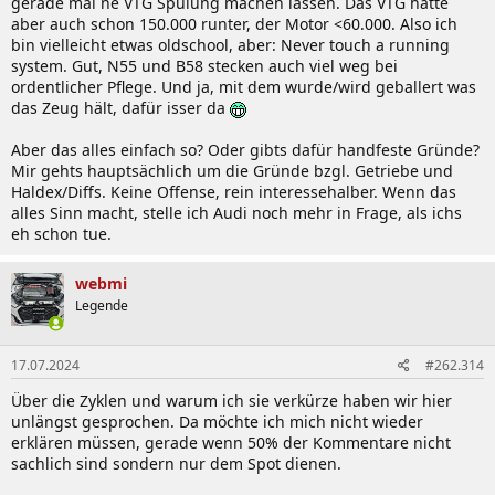
gerade mal ne VTG Spülung machen lassen. Das VTG hatte
CatchCan zwar schon wieder extremst teuer heute, aber ich muss
aber auch schon 150.000 runter, der Motor <60.000. Also ich
sagen er läuft nicht nur all-around besser, ich habe vor Allem mit
bin vielleicht etwas oldschool, aber: Never touch a running
derart viel Leistung kein schlechtes Gewissen mehr wenn ich mit
system. Gut, N55 und B58 stecken auch viel weg bei
dem 5W50 mal ein paar Pulls fahre und ihm bissl die Sporen gebe.
ordentlicher Pflege. Und ja, mit dem wurde/wird geballert was
Das war mit dem 0W30 LL nach Friegabe schon immer ein
das Zeug hält, dafür isser da
komisches Gefühl. Mein erster Eindruck des Motul Competition ist
echt sehr gut 👍
Aber das alles einfach so? Oder gibts dafür handfeste Gründe?
Mir gehts hauptsächlich um die Gründe bzgl. Getriebe und
Haldex/Diffs. Keine Offense, rein interessehalber. Wenn das
alles Sinn macht, stelle ich Audi noch mehr in Frage, als ichs
eh schon tue.
webmi
Legende
17.07.2024
#262.314
Über die Zyklen und warum ich sie verkürze haben wir hier
unlängst gesprochen. Da möchte ich mich nicht wieder
erklären müssen, gerade wenn 50% der Kommentare nicht
sachlich sind sondern nur dem Spot dienen.