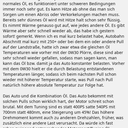
normales Öl, es funktioniert unter schweren Bedingungen
immer noch sehr gut. Es kann Hitze ab ohne das man sich
Sorgen um einen Abriss oder Verkorkelungen machen muss.
Bereits sehr dünnes Öl wird mit Hitze halt schon sehr flüssig.
Es nimmt Wärme genauso gut auf, wie jedes andere Öl. Es gibt
Wärme aber sehr schnell wieder ab, das habe ich gestern
sofort! gemerkt. Wenn ich es mal kurz belastet habe, Autobahn
Abschnitt mal kurz mit 250+ oder bei dem ein oder andere Pull
auf der Landstraße, hatte ich zwar etwa die gleichen Öl
Temperaturen wie vorher mit der 0W30 Plörre, diese sind aber
sehr schnell wieder gefallen, sodass man sagen kann, man
kann das Öl bzw. damit ja das Auto konstanter belasten. Vorher
mit dem 0W30 hielt er die durch Belastung entstandenen
Temperaturen länger, sodass ich beim nächsten Pull schon
wieder mit höherer Temperatur starte, was Pull nach Pull
natürlich höhere absolute Temperatur zur Folge hat.
Das Auto und die Kombination Öl. Das Auto bekommt mit
solchen Pulls schon wirklich hart, der Motor schreit schon
brutal. Mit dem Tuning sind es statt 400PS satte 540PS mit
700nm statt 480nm, eine Steigerung um 45%! Das höhere
Drehmoment kommt auch zu anderen Drehzahlen, früher, was
zusätzlich eine andere Last verursacht. Da würde ich fast