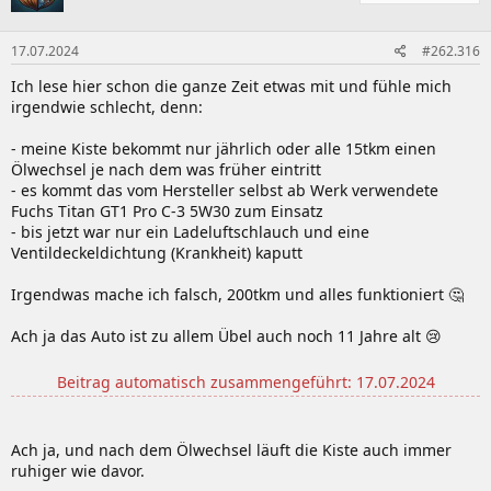
o
n
17.07.2024
#262.316
e
n
Ich lese hier schon die ganze Zeit etwas mit und fühle mich
:
irgendwie schlecht, denn:
- meine Kiste bekommt nur jährlich oder alle 15tkm einen
Ölwechsel je nach dem was früher eintritt
- es kommt das vom Hersteller selbst ab Werk verwendete
Fuchs Titan GT1 Pro C-3 5W30 zum Einsatz
- bis jetzt war nur ein Ladeluftschlauch und eine
Ventildeckeldichtung (Krankheit) kaputt
Irgendwas mache ich falsch, 200tkm und alles funktioniert 🤔
Ach ja das Auto ist zu allem Übel auch noch 11 Jahre alt 😢
Beitrag automatisch zusammengeführt:
17.07.2024
Ach ja, und nach dem Ölwechsel läuft die Kiste auch immer
ruhiger wie davor.