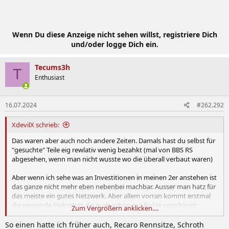
Wenn Du diese Anzeige nicht sehen willst, registriere Dich
und/oder logge Dich ein.
Tecums3h
T
Enthusiast
16.07.2024
#262.292
XdevilX schrieb:
Das waren aber auch noch andere Zeiten. Damals hast du selbst für
"gesuchte" Teile eig rewlativ wenig bezahkt (mal von BBS RS
abgesehen, wenn man nicht wusste wo die überall verbaut waren)
Aber wenn ich sehe was an Investitionen in meinen 2er anstehen ist
das ganze nicht mehr eben nebenbei machbar. Ausser man hatz für
das meiste ein gutes Netzwerk. Aber allem vorran kommt erstmal
die passende Wekrstatt die auch schon gut Kohle verschlingt.
Zum Vergrößern anklicken....
Anhang anzeigen 1011941
So einen hatte ich früher auch, Recaro Rennsitze, Schroth