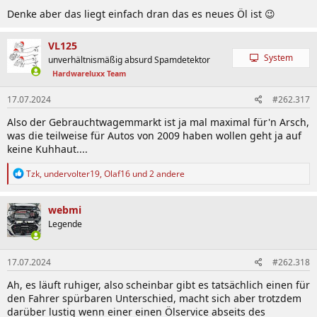
Denke aber das liegt einfach dran das es neues Öl ist 😉
VL125
System
unverhältnismäßig absurd Spamdetektor
Hardwareluxx Team
17.07.2024
#262.317
Also der Gebrauchtwagemmarkt ist ja mal maximal für'n Arsch,
was die teilweise für Autos von 2009 haben wollen geht ja auf
keine Kuhhaut....
R
Tzk
,
undervolter19
,
Olaf16
und 2 andere
e
a
k
webmi
t
Legende
i
o
n
17.07.2024
#262.318
e
n
Ah, es läuft ruhiger, also scheinbar gibt es tatsächlich einen für
:
den Fahrer spürbaren Unterschied, macht sich aber trotzdem
darüber lustig wenn einer einen Ölservice abseits des