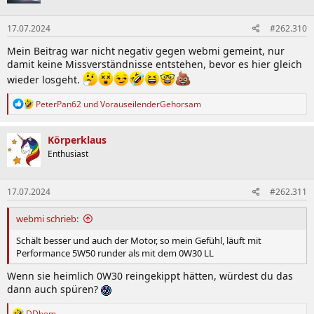
17.07.2024
#262.310
Mein Beitrag war nicht negativ gegen webmi gemeint, nur
damit keine Missverständnisse entstehen, bevor es hier gleich
wieder losgeht.
R
PeterPan62
und
VorauseilenderGehorsam
e
a
k
Körperklaus
t
Enthusiast
i
o
n
17.07.2024
#262.311
e
n
:
webmi schrieb:
Schält besser und auch der Motor, so mein Gefühl, läuft mit
Performance 5W50 runder als mit dem 0W30 LL
Wenn sie heimlich 0W30 reingekippt hätten, würdest du das
dann auch spüren?
R
DDbom