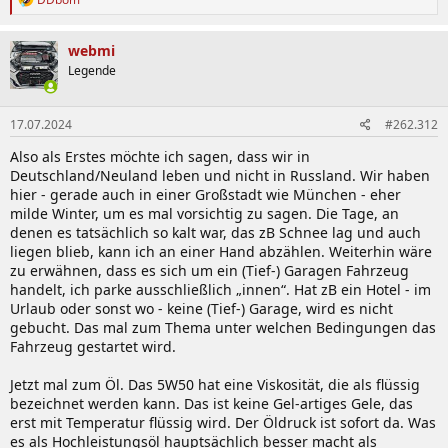
e
a
k
webmi
t
Legende
i
o
n
17.07.2024
#262.312
e
n
Also als Erstes möchte ich sagen, dass wir in
:
Deutschland/Neuland leben und nicht in Russland. Wir haben
hier - gerade auch in einer Großstadt wie München - eher
milde Winter, um es mal vorsichtig zu sagen. Die Tage, an
denen es tatsächlich so kalt war, das zB Schnee lag und auch
liegen blieb, kann ich an einer Hand abzählen. Weiterhin wäre
zu erwähnen, dass es sich um ein (Tief-) Garagen Fahrzeug
handelt, ich parke ausschließlich „innen“. Hat zB ein Hotel - im
Urlaub oder sonst wo - keine (Tief-) Garage, wird es nicht
gebucht. Das mal zum Thema unter welchen Bedingungen das
Fahrzeug gestartet wird.
Jetzt mal zum Öl. Das 5W50 hat eine Viskosität, die als flüssig
bezeichnet werden kann. Das ist keine Gel-artiges Gele, das
erst mit Temperatur flüssig wird. Der Öldruck ist sofort da. Was
es als Hochleistungsöl hauptsächlich besser macht als