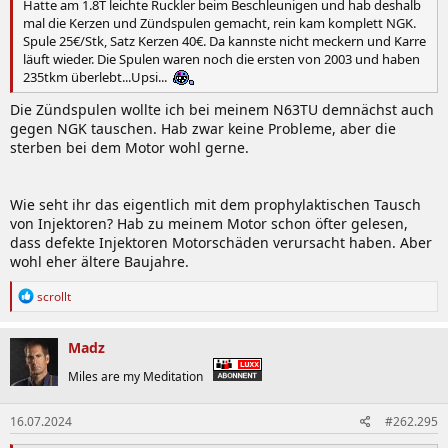
Hatte am 1.8T leichte Ruckler beim Beschleunigen und hab deshalb
mal die Kerzen und Zündspulen gemacht, rein kam komplett NGK.
Spule 25€/Stk, Satz Kerzen 40€. Da kannste nicht meckern und Karre
läuft wieder. Die Spulen waren noch die ersten von 2003 und haben
235tkm überlebt...Upsi...
Die Zündspulen wollte ich bei meinem N63TU demnächst auch
gegen NGK tauschen. Hab zwar keine Probleme, aber die
sterben bei dem Motor wohl gerne.
Wie seht ihr das eigentlich mit dem prophylaktischen Tausch
von Injektoren? Hab zu meinem Motor schon öfter gelesen,
dass defekte Injektoren Motorschäden verursacht haben. Aber
wohl eher ältere Baujahre.
R
scrollt
e
a
k
Madz
t
i
Miles are my Meditation
o
n
16.07.2024
#262.295
e
n