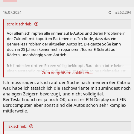
16.07.2024
#262.294
scrollt schrieb:
Vor allem schimpfen alle immer auf E-Autos und deren Probleme in
der Zukunft mit kaputten Batterien etc. Ich finde, dass das ein
generelles Problem der aktuellen Autos ist. Die ganze Soße kann
doch in 25 Jahren keiner mehr reparieren. Teurer E-Schrott auf
Rädern, unabhängig vom Antrieb.
Ich finde den dritten Screen völlig bekloppt. Baut doch bitte lieber
einen anständig großen in die Mitte und nicht so ne Briefmarke. Ist
Zum Vergrößern anklicken....
aber nur meine Meinung natürlich. Aber hat ja selbst die
Konzernmutter VW kapiert wenn man mal in den ID.7 oder so guckt.
Ich muss sagen, als ich auf der Suche nach meinem 6er Cabrio
war, habe ich tatsächlich die Tachovariante mit zumindest noch
analogen Zeigern bevorzugt, und nicht volldigital.
Bei Tesla find ich es ja noch OK, da ist es EIN Display und EIN
Bordcomputer, aber sonst sind die Autos schon sehr komplex
mittlerweile.
Tzk schrieb: