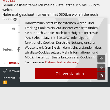
@VL125
Genau deshalb fahre ich meine Kiste jetzt auch bis 300tkm
weiter.
Habe mal geschaut, für einen mit 530tkm wollen die noch
5000€ 😵
Hardwareluxx setzt keine externen Werbe- und
Tracking-Cookies ein. Auf unserer Webseite finden
Erste
Letzte
Vorherige
8744 von 9351
Nächste
Sie nur noch Cookies nach berechtigtem Interesse
Anmelden, um zu antworten.
(Art. 6 Abs. 1 Satz 1 lit. f DSGVO) oder eigene
funktionelle Cookies. Durch die Nutzung unserer
Webseite erklären Sie sich damit einverstanden, dass
Facebook
X (Twitter)
Reddit
WhatsApp
E-Mail
Link
Teilen:
wir diese Cookies setzen. Mehr Informationen und
Möglichkeiten zur Einstellung unserer Cookies finden
Obe
Sie in unserer
Datenschutzerklärung
.
Fussball, Sport, Autos
Unte
Hardwareluxx 4.0
Deutsch
Ok, verstanden
refre
Kontakt
Nutzungsbedingungen
Datenschutz
Hilfe
Startseite
R
S
S