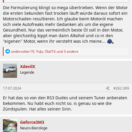
Die Formulierung klingt so mega übertrieben. Wenn der Motor
die ersten Sekunden fast trocken läuft würde daraus sofort ein
Motorschaden resultieren. Ich glaube beim Motoröl machen
sich viele Autofreaks mehr Gedanken als um die eigene
Gesundheit. Nur das vermeintlich beste Öl soll in den Motor,
aber gleichzeitig kippt man dann Alkohol und co in den
"eigenen" Motor, wenn ihr versteht was ich meine...
R
undervolter19
,
YoJo
,
Olaf16
und 3 andere
e
a
k
XdevilX
t
Legende
i
o
n
17.07.2024
#262.309
e
n
Er hat das so von den RS3 Dudes und seinem Tuner anberaten
:
bekommen. Nu habt euch nicht so. is genau so wie die
Zündspulen. Hat alles seinen Sinn.
Geforce3M3
Neuro-Bierologe