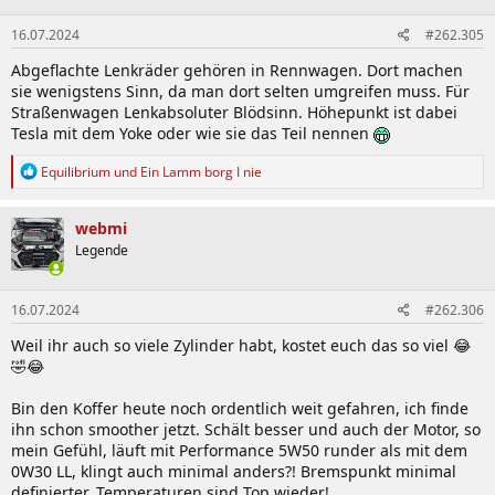
16.07.2024
#262.305
Abgeflachte Lenkräder gehören in Rennwagen. Dort machen
sie wenigstens Sinn, da man dort selten umgreifen muss. Für
Straßenwagen Lenkabsoluter Blödsinn. Höhepunkt ist dabei
Tesla mit dem Yoke oder wie sie das Teil nennen
R
Equilibrium
und
Ein Lamm borg I nie
e
a
k
webmi
t
Legende
i
o
n
16.07.2024
#262.306
e
n
Weil ihr auch so viele Zylinder habt, kostet euch das so viel 😂
:
🤣😂
Bin den Koffer heute noch ordentlich weit gefahren, ich finde
ihn schon smoother jetzt. Schält besser und auch der Motor, so
mein Gefühl, läuft mit Performance 5W50 runder als mit dem
0W30 LL, klingt auch minimal anders?! Bremspunkt minimal
definierter. Temperaturen sind Top wieder!