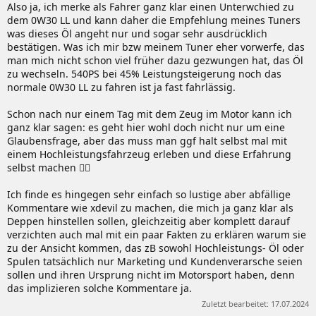
Also ja, ich merke als Fahrer ganz klar einen Unterwchied zu
dem 0W30 LL und kann daher die Empfehlung meines Tuners
was dieses Öl angeht nur und sogar sehr ausdrücklich
bestätigen. Was ich mir bzw meinem Tuner eher vorwerfe, das
man mich nicht schon viel früher dazu gezwungen hat, das Öl
zu wechseln. 540PS bei 45% Leistungsteigerung noch das
normale 0W30 LL zu fahren ist ja fast fahrlässig.
Schon nach nur einem Tag mit dem Zeug im Motor kann ich
ganz klar sagen: es geht hier wohl doch nicht nur um eine
Glaubensfrage, aber das muss man ggf halt selbst mal mit
einem Hochleistungsfahrzeug erleben und diese Erfahrung
selbst machen 🤷‍♂️
Ich finde es hingegen sehr einfach so lustige aber abfällige
Kommentare wie xdevil zu machen, die mich ja ganz klar als
Deppen hinstellen sollen, gleichzeitig aber komplett darauf
verzichten auch mal mit ein paar Fakten zu erklären warum sie
zu der Ansicht kommen, das zB sowohl Hochleistungs- Öl oder
Spulen tatsächlich nur Marketing und Kundenverarsche seien
sollen und ihren Ursprung nicht im Motorsport haben, denn
das implizieren solche Kommentare ja.
Zuletzt bearbeitet:
17.07.2024