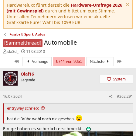
Hardwareluxx führt derzeit die
Hardware-Umfrage 2026
(mit Gewinnspiel)
durch und bittet um eure Stimme.
Unter allen Teilnehmern verlosen wir eine aktuelle
Grafikkarte Eurer Wahl bis 1099 EUR.
Fussball, Sport, Autos
Automobile
[Sammelthread]
E
E
slx3d_
11.08.2010
r
r
Erste
Letzte
s
s
Vorherige
8744 von 9351
Nächste
t
t
e
e
Olaf16
l
l
System
Legende
l
l
e
t
r
a
16.07.2024
#262.291
m
entryway schrieb:
hat die Brühe wohl noch nie gesehen.
Einige haben es sicherlich erschmeckt...