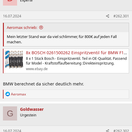
Experte
16.07.2024
#262.301
Aeromax schrieb:
Mein letzter Stand war da viel schlimmer, für 800€ auf jeden Fall
machen.
8x BOSCH 0261500262 Einspritzventil für BMW F10 F11 F12 F13 F06 F15 F16 Norm EU6 | eBay
8 x 1 Stück Bosch - Einspritzventil. Teil in OE-Qualität. Passend
für Model - Kraftstoffaufbereitung :Direkteinspritzung.
www.ebay.de
BMW berechnet da sicher deutlich mehr.
R
Aeromax
e
a
k
Goldwasser
G
t
Urgestein
i
o
n
16.07.2024
#262.302
e