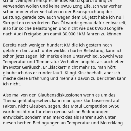
schon zwingend entsprechendes Motorsport/Tuning Öl
verwenden wollen und keine 0W30 Long Life. Ich war vorher
schon immer eher verhalten in der Beanspruchung der
Leistung, gerade bzw auch wegen dem Öl. Jetzt habe ich null
Skrupel da reinzutreten. Das Öl wurde genau dafür entwickelt,
also für solche Belastungen und nicht wie das 0W30 Longlife
nach Audi Freigabe um damit 30.000 ! KM fahren zu können.
Bereits nach wenigen hundert KM die ich gestern noch
gefahren bin, auch unter wirklich harter Belastung, kann ich
schon jetzt sagen, ich merke einen Unterwchied. Sowohl was
Temperatur und Temperatur Verhalten angeht, als auch eben
im Motor Geräusch. Er „klackert“ nicht mehr so, man hört
glaube ich das er runder läuft. Klingt Klischeehaft, aber ich
mache diese Erfahrung und mehr als davon zu berichten kann
ich nicht.
Also mal von den Glaubensdiskussionen wenn es um das
Thema geht abgesehen, kann man ganz klar basierend auf
Fakten, nicht Glauben, sagen, das Motul Competition 5W50
wurde nicht nur für eben genau solche Bedingungen
entwickelt, sondern man merkt das als Fahrer auch unter
diesen herben Bedingungen an Temperatur und Motorklang.