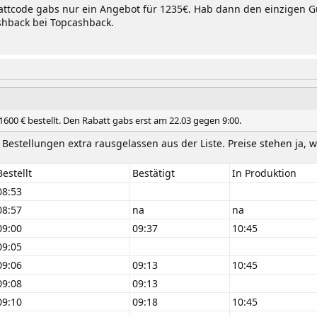
ttcode gabs nur ein Angebot für 1235€. Hab dann den einzigen Gu
shback bei Topcashback.
1600 € bestellt. Den Rabatt gabs erst am 22.03 gegen 9:00.
Bestellungen extra rausgelassen aus der Liste. Preise stehen ja, w
Bestellt
Bestätigt
In Produktion
08:53
08:57
na
na
09:00
09:37
10:45
09:05
09:06
09:13
10:45
09:08
09:13
09:10
09:18
10:45