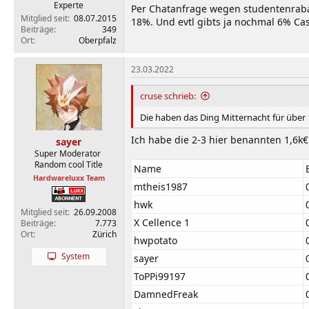
Experte
Per Chatanfrage wegen studentenraba
Mitglied seit
08.07.2015
18%. Und evtl gibts ja nochmal 6% Ca
Beiträge
349
Ort
Oberpfalz
23.03.2022
cruse schrieb:
Die haben das Ding Mitternacht für über 
Ich habe die 2-3 hier benannten 1,6k€ 
sayer
Super Moderator
Random cool Title
Name
Hardwareluxx Team
mtheis1987
hwk
Mitglied seit
26.09.2008
X Cellence 1
Beiträge
7.773
Ort
Zürich
hwpotato
System
sayer
ToPPi99197
DamnedFreak