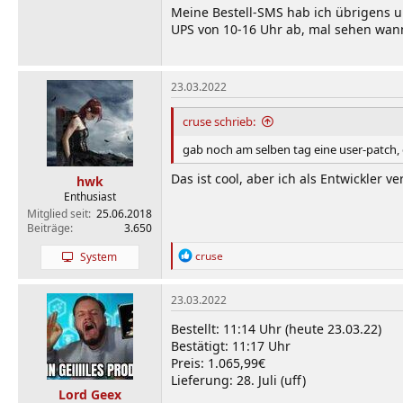
Meine Bestell-SMS hab ich übrigens u
UPS von 10-16 Uhr ab, mal sehen wan
23.03.2022
cruse schrieb:
gab noch am selben tag eine user-patch, 
Das ist cool, aber ich als Entwickle
hwk
Enthusiast
Mitglied seit
25.06.2018
Beiträge
3.650
R
cruse
System
e
a
k
23.03.2022
t
i
Bestellt: 11:14 Uhr (heute 23.03.22)
o
Bestätigt: 11:17 Uhr
n
Preis: 1.065,99€
e
Lieferung: 28. Juli (uff)
n
Lord Geex
: