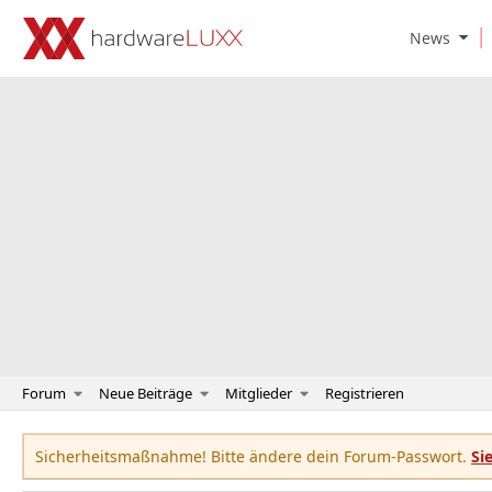
O
News
p
e
n
N
e
w
s
S
u
b
m
e
n
u
Forum
Neue Beiträge
Mitglieder
Registrieren
Sicherheitsmaßnahme! Bitte ändere dein Forum-Passwort.
Si