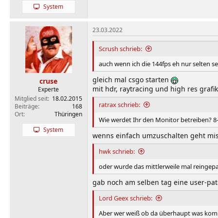
System
23.03.2022
Scrush schrieb:
auch wenn ich die 144fps eh nur selten s
gleich mal csgo starten
cruse
mit hdr, raytracing und high res grafik
Experte
Mitglied seit
18.02.2015
ratrax schrieb:
Beiträge
168
Ort
Thüringen
Wie werdet Ihr den Monitor betreiben? 8-
System
wenns einfach umzuschalten geht misc
hwk schrieb:
oder wurde das mittlerweile mal reingep
gab noch am selben tag eine user-pat
Lord Geex schrieb:
Aber wer weiß ob da überhaupt was ko