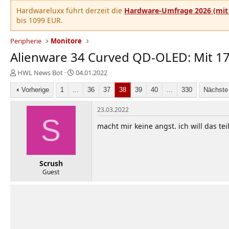
Hardwareluxx führt derzeit die
Hardware-Umfrage 2026 (mit 
bis 1099 EUR.
Peripherie
Monitore
Alienware 34 Curved QD-OLED: Mit 17
E
E
HWL News Bot
04.01.2022
r
r
s
Vorherige
1
...
s
36
37
38
39
40
...
330
Nächste
t
t
e
e
23.03.2022
l
S
l
macht mir keine angst. ich will das t
l
l
e
t
r
a
m
Scrush
Guest