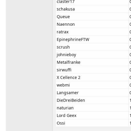
claster17
schakusa
Queue
Naennon
ratrax
EpinephrineFTW
scrush
johnieboy
Metalfranke
sirwuffi
X Cellence 2
webmi
Langsamer
DieDreiBeiden
naturian
Lord Geex
Ossi