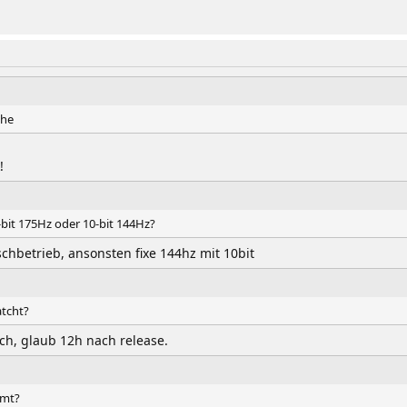
ehe
!
bit 175Hz oder 10-bit 144Hz?
hbetrieb, ansonsten fixe 144hz mit 10bit
atcht?
ch, glaub 12h nach release.
mmt?