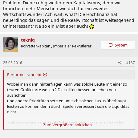
Problem. Diene ruhig weiter dem Kapitalismus, denn wir
brauchen mehr Menschen wie dich für ein zweites
Wirtschaftswunder! Ach wait, what? Die Hochfinanz hat
neuerdings das sagen und die Realwirtschaft ist weitesgehend
uninteressant? Na so ein Mist aber auch!
tekniq
System
Korvettenkapitän , Imperialer Rekrutierer
25.05.2016
#137
Performer schrieb:
Wobei man dann hinterfragen kann was solche Leute mit einer so
teuren Grafikkarte wollen ? Die sollten besser ihr Leben neu
ausrichten
und andere Prioritäten setzten um sich solchen Luxus überhaupt
leisten zu können denn durch Spielen verbessert sich die Liquidität
nicht.
Anfangs dachte ich auch, daß der Preis von 800 Euro zu hoch ist
Zum Vergrößern anklicken....
aber vielleicht liegt es einfach nur daran, dass wir alle weniger
verdienen