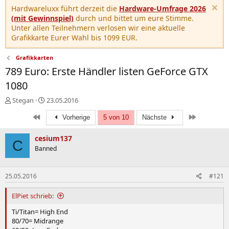
Hardwareluxx führt derzeit die
Hardware-Umfrage 2026
(mit Gewinnspiel)
durch und bittet um eure Stimme.
Unter allen Teilnehmern verlosen wir eine aktuelle
Grafikkarte Eurer Wahl bis 1099 EUR.
Grafikkarten
789 Euro: Erste Händler listen GeForce GTX
1080
E
E
Stegan
23.05.2016
r
r
Erste
Letzte
s
s
Vorherige
5 von 10
Nächste
t
t
e
e
cesium137
C
l
l
Banned
l
l
e
t
r
a
25.05.2016
#121
m
ElPiet schrieb:
Ti/Titan= High End
80/70= Midrange