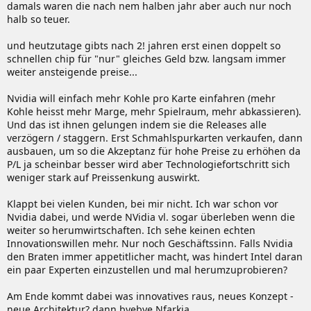
und die Lebenshaltungskosten teurer geworden sind !? Zum Spaß
damals waren die nach nem halben jahr aber auch nur noch
habe ich nach den GeForce3 Preisen vor 15 Jahren gesucht und
halb so teuer.
siehe
da.
und heutzutage gibts nach 2! jahren erst einen doppelt so
Man sieht also schon damals haben High End Grafikkarten 1500 DM
schnellen chip für "nur" gleiches Geld bzw. langsam immer
gekostet ! Heute bekommt man sogar mehr Technik und Material
weiter ansteigende preise...
dafür.
Also woran liegt es, daß sich heut zu Tage so viele Leute über den
Nvidia will einfach mehr Kohle pro Karte einfahren (mehr
hohen Preis aufregen ? Nvidia ist bestimmt nicht Schuld daran,
Kohle heisst mehr Marge, mehr Spielraum, mehr abkassieren).
sondern ...
Und das ist ihnen gelungen indem sie die Releases alle
verzögern / staggern. Erst Schmahlspurkarten verkaufen, dann
ausbauen, um so die Akzeptanz für hohe Preise zu erhöhen da
P/L ja scheinbar besser wird aber Technologiefortschritt sich
weniger stark auf Preissenkung auswirkt.
Klappt bei vielen Kunden, bei mir nicht. Ich war schon vor
Nvidia dabei, und werde NVidia vl. sogar überleben wenn die
weiter so herumwirtschaften. Ich sehe keinen echten
Innovationswillen mehr. Nur noch Geschäftssinn. Falls Nvidia
den Braten immer appetitlicher macht, was hindert Intel daran
ein paar Experten einzustellen und mal herumzuprobieren?
Am Ende kommt dabei was innovatives raus, neues Konzept -
neue Architektur? dann byebye Nfarkia..