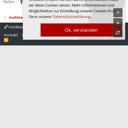
Facebook
X (Twitter)
Reddit
WhatsApp
E-Mail
Link
Teilen:
wir diese Cookies setzen. Mehr Informationen und
Möglichkeiten zur Einstellung unserer Cookies finden
Obe
Sie in unserer
Datenschutzerklärung
.
Grafikkarten
Unte
Hardwareluxx 4.0
Deutsch
Ok, verstanden
refre
Kontakt
Nutzungsbedingungen
Datenschutz
Hilfe
Startseite
R
S
S