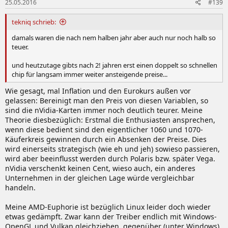
25.05.2016
#139
tekniq schrieb:
damals waren die nach nem halben jahr aber auch nur noch halb so
teuer.
und heutzutage gibts nach 2! jahren erst einen doppelt so schnellen
chip für langsam immer weiter ansteigende preise...
Wie gesagt, mal Inflation und den Eurokurs außen vor
gelassen: Bereinigt man den Preis von diesen Variablen, so
sind die nVidia-Karten immer noch deutlich teurer. Meine
Theorie diesbezüglich: Erstmal die Enthusiasten ansprechen,
wenn diese bedient sind den eigentlicher 1060 und 1070-
Käuferkreis gewinnen durch ein Absenken der Preise. Dies
wird einerseits strategisch (wie eh und jeh) sowieso passieren,
wird aber beeinflusst werden durch Polaris bzw. später Vega.
nVidia verschenkt keinen Cent, wieso auch, ein anderes
Unternehmen in der gleichen Lage würde vergleichbar
handeln.
Meine AMD-Euphorie ist bezüglich Linux leider doch wieder
etwas gedämpft. Zwar kann der Treiber endlich mit Windows-
OpenGL und Vulkan gleichziehen, gegenüber (unter Windows)