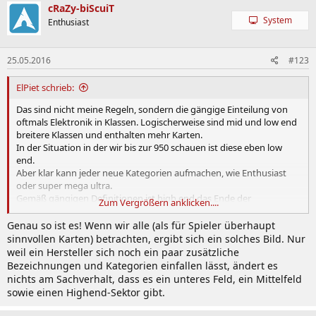
cRaZy-biScuiT
System
Enthusiast
25.05.2016
#123
ElPiet schrieb:
Das sind nicht meine Regeln, sondern die gängige Einteilung von
oftmals Elektronik in Klassen. Logischerweise sind mid und low end
breitere Klassen und enthalten mehr Karten.
In der Situation in der wir bis zur 950 schauen ist diese eben low
end.
Aber klar kann jeder neue Kategorien aufmachen, wie Enthusiast
oder super mega ultra.
Gemäß gängigen Definitionen ist high end das Ende der
Zum Vergrößern anklicken....
Fahnenstange.
Genau so ist es! Wenn wir alle (als für Spieler überhaupt
sinnvollen Karten) betrachten, ergibt sich ein solches Bild. Nur
weil ein Hersteller sich noch ein paar zusätzliche
Bezeichnungen und Kategorien einfallen lässt, ändert es
nichts am Sachverhalt, dass es ein unteres Feld, ein Mittelfeld
sowie einen Highend-Sektor gibt.