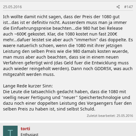
25.05.2016
#147
Ich wollte damit nicht sagen, dass der Preis der 1080 gut
ist...das ist er definitiv nicht. Ausserdem muss man ja immer
die Einfuehrungspreise beachten...die 980 hat bei Release
auch ~600€ gekostet. Klar, die 1080 kostet nun fast 200€
mehr...dafuer leistet sie aber auch "immerhin" das doppelte. Es
waere natuerlich schoen, wenn die 1080 mit ihrer jetzigen
Leistung den selben Preis wie die 980 damals kosten wuerde,
man muss aber auch beachten, dass sie in einem neuen
Verfahren gefertigt wird (das Geld fuer die Entwicklung muss
auch wieder reingeholt werden). Dann noch GDDR5X, was auch
mitgezahlt werden muss.
Lange Rede kurzer Sinn:
Die Leute die tatsaechlich gedacht haben, dass die 1080 mit
voellig neuer Fertigung und "neuer" Speichertechnologie und
dazu noch einer doppelten Leistung des Vorgaengers fuer den
selben Preis zu haben ist, sind selbst Schuld.
Zuletzt bearbeitet:
25.05.2016
torti
T
Enthusiast