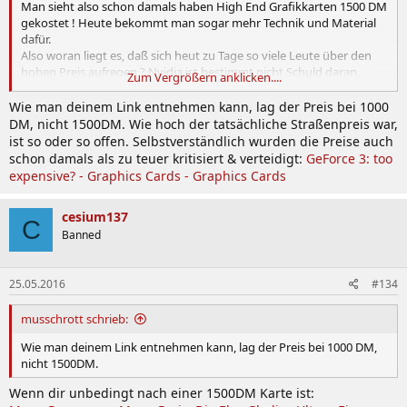
Man sieht also schon damals haben High End Grafikkarten 1500 DM
gekostet ! Heute bekommt man sogar mehr Technik und Material
dafür.
Also woran liegt es, daß sich heut zu Tage so viele Leute über den
hohen Preis aufregen ? Nvidia ist bestimmt nicht Schuld daran,
Zum Vergrößern anklicken....
sondern ...
Wie man deinem Link entnehmen kann, lag der Preis bei 1000
DM, nicht 1500DM. Wie hoch der tatsächliche Straßenpreis war,
ist so oder so offen. Selbstverständlich wurden die Preise auch
schon damals als zu teuer kritisiert & verteidigt:
GeForce 3: too
expensive? - Graphics Cards - Graphics Cards
cesium137
C
Banned
25.05.2016
#134
musschrott schrieb:
Wie man deinem Link entnehmen kann, lag der Preis bei 1000 DM,
nicht 1500DM.
Wenn dir unbedingt nach einer 1500DM Karte ist: