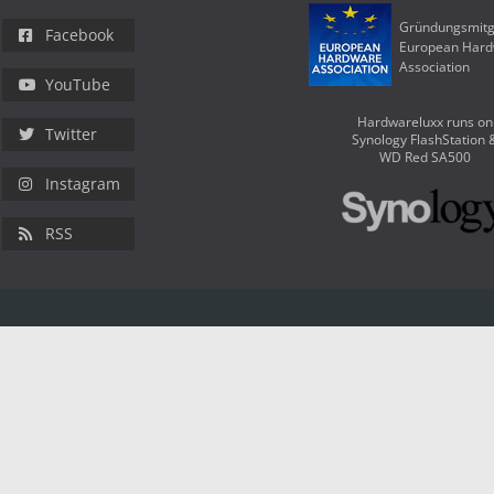
Gründungsmitg
Facebook
European Har
Association
YouTube
Hardwareluxx runs on
Twitter
Synology FlashStation 
WD Red SA500
Instagram
RSS