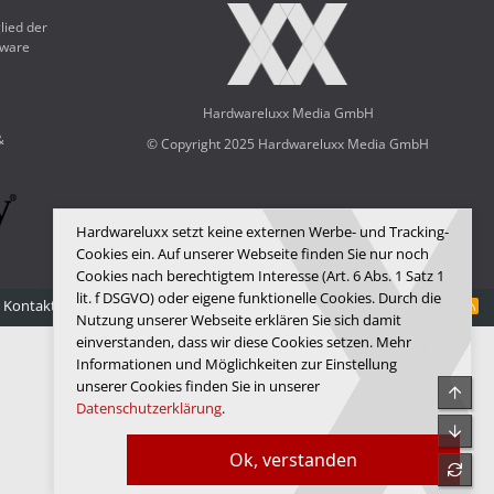
lied der
dware
Hardwareluxx Media GmbH
&
© Copyright 2025 Hardwareluxx Media GmbH
Hardwareluxx setzt keine externen Werbe- und Tracking-
Cookies ein. Auf unserer Webseite finden Sie nur noch
Cookies nach berechtigtem Interesse (Art. 6 Abs. 1 Satz 1
lit. f DSGVO) oder eigene funktionelle Cookies. Durch die
Kontakt
Nutzungsbedingungen
Datenschutz
Hilfe
Startseite
R
Nutzung unserer Webseite erklären Sie sich damit
S
S
einverstanden, dass wir diese Cookies setzen. Mehr
Informationen und Möglichkeiten zur Einstellung
unserer Cookies finden Sie in unserer
Obe
Datenschutzerklärung
.
Unte
Ok, verstanden
refre