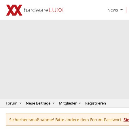
O
News
p
e
n
N
e
w
s
S
u
b
m
e
n
u
Forum
Neue Beiträge
Mitglieder
Registrieren
Sicherheitsmaßnahme! Bitte ändere dein Forum-Passwort.
Si